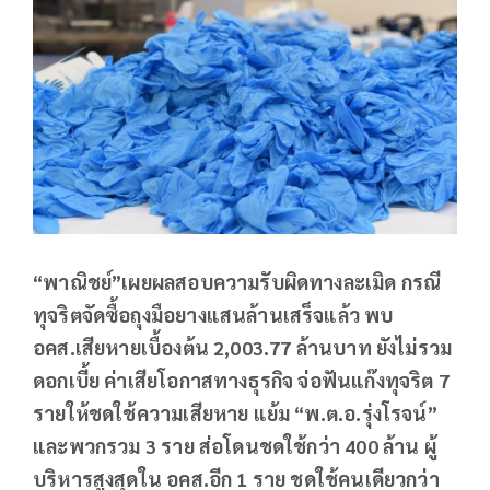
“พาณิชย์”เผยผลสอบความรับผิดทางละเมิด กรณี
ทุจริตจัดซื้อถุงมือยางแสนล้านเสร็จแล้ว พบ
อคส.เสียหายเบื้องต้น 2,003.77 ล้านบาท ยังไม่รวม
ดอกเบี้ย ค่าเสียโอกาสทางธุรกิจ จ่อฟันแก๊งทุจริต 7
รายให้ชดใช้ความเสียหาย แย้ม “พ.ต.อ.รุ่งโรจน์”
และพวกรวม 3 ราย ส่อโดนชดใช้กว่า 400 ล้าน ผู้
บริหารสูงสุดใน อคส.อีก 1 ราย ชดใช้คนเดียวกว่า