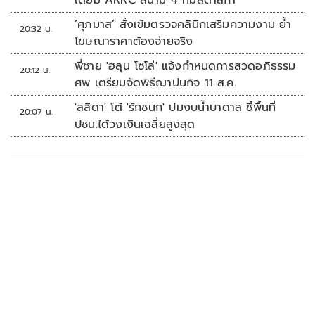
เดียม ARRC สนาม 4 ที่มัลดาลิกา
‘ศุภมาส’ สั่งเข้มตรวจคลินิกเสริมความงาม ย้ำ
20:32 น.
โฆษณาราคาต้องจ่ายจริง
พี่ชาย 'ฮลุน โซโล่' แจ้งกำหนดการสวดอภิธรรม
20:12 น.
ศพ เตรียมจัดพิธีฌาปนกิจ 11 ส.ค.
'ลลิดา' โต้ 'รักชนก' ปมงบน้ำบาดาล ชี้พื้นที่
20:07 น.
ปชน.ได้วงเงินเฉลี่ยสูงสุด