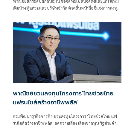
พาณิชย์ยกระดับสกัดนอมินี ขอจดทะเบียนจัดตั้งและแก้ไขเพิ่ม
เติมห้างหุ้นส่วนและบริษัทจำกัด ต้องยื่นหนังสือชี้แจงการลงทุน
Bank Statement มีผลบังคับใช้ตั้งแต่ 1 ส.ค.69 เป็นต้นไป
พาณิชย์ชวนลงทุนโครงการ‘ไทยช่วยไทย
แฟรนไชส์สร้างอาชีพพลัส’
กรมพัฒนาธุรกิจการค้า ชวนลงทุนโครงการ ‘ไทยช่วยไทย แฟ
รนไชส์สร้างอาชีพพลัส’ ลดความเสี่ยง เลี่ยงขาดทุน รัฐช่วยจ่าย
50% พร้อมหาทำเลขายให้และฟรีค่าเช่า 6 เดือน