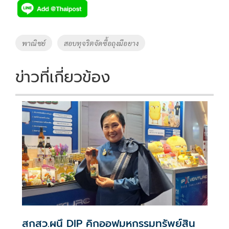
e
tt
p
e
ar
b
er
y
e
o
Li
Tags
พาณิชย์
สอบทุจริตจัดซื้อถุงมือยาง
o
n
k
k
ข่าวที่เกี่ยวข้อง
สกสว.ผนึ DIP คิกออฟมหกรรมทรัพย์สิน