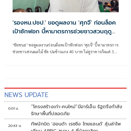
'รองหน.ปชป.' ขอดูผลงาน 'ศุภจี' ก่อนล็อค
เป้าซักฟอก บี้หามาตรการช่วยชาวสวนฤดู
เก็บเกี่ยว
‘ชัยชนะ’ ขอดูผลงานก่อนล็อคเป้าซักฟอก ‘ศุภจี’ บี้หามาตรการ
ช่วยชาวสวนผลไม้ ซัด ปมข้าวแกง 40 บาท ไม่ดูราคาจริงแค่ 30
บาท
NEWS UPDATE
“โครงสร้างเก่า-คนใหม่”บีอาร์เอ็น รัฐตรึงกำลัง
0:01 น.
รักษาพื้นที่ปลอดภัย
ทัพนักบิด 'ฮอนด้า เรซซิ่ง ไทยแลนด์' ลุ้นล่าโพ
20:43 น.