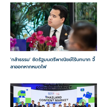
'กล้าธรรม' ซัดรัฐมนตรีพาณิชย์ไร้บทบาท จี้
ลาออกหากหมดไฟ