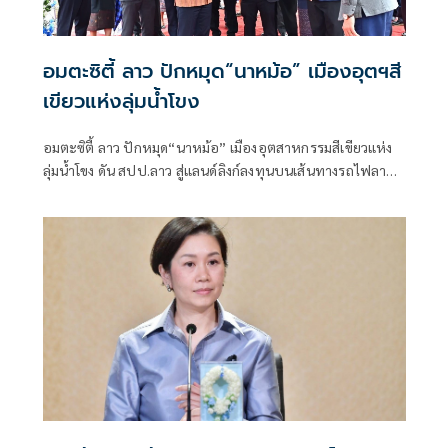
อมตะซิตี้ ลาว ปักหมุด“นาหม้อ” เมืองอุตฯสี
เขียวแห่งลุ่มน้ำโขง
อมตะซิตี้ ลาว ปักหมุด“นาหม้อ” เมืองอุตสาหกรรมสีเขียวแห่ง
ลุ่มน้ำโขง ดัน สปป.ลาว สู่แลนด์ลิงก์ลงทุนบนเส้นทางรถไฟลาว-
จีนสร้างโอกาสการจ้างงาน กระตุ้นเศรษฐกิจท้องถิ่น ขับเคลื่อน
การเติบโตทางเศรษฐกิจอย่างยั่งยืน