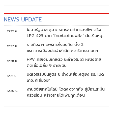
NEWS UPDATE
โฆษกรัฐบาล ชูมาตรการลดค่าครองชีพ ตรึง
13:32 น.
LPG 423 บาท ‘ไทยช่วยไทยพลัส’ ดันเงินหมุน
แสนล้าน
ราชกิจจาฯ แพร่คำสั่งอนุทิน ตั้ง 3
12:37 น.
ขรก.การเมืองประจำสำนักเลขาธิการนายกฯ
HPV ภัยเงียบใกล้ตัว ชะล่าใจไม่ได้ หญิงไทย
12:28 น.
ติดเชื้อเฉลี่ย 9 ราย/วัน
นิติเวชเริ่มชันสูตร 8 ร่างเหยื่อเหตุยิง รร. เปิด
12:21 น.
เกณฑ์เยียวยา
งานวิจัยเทคโนโลยี โดดลงจากหิ้ง สู่มือ1.2หมื่น
12:20 น.
ครัวเรือน สร้างรายได้เพิ่มทุกเดือน