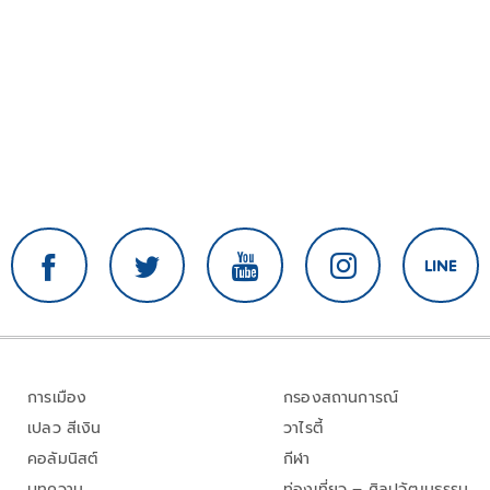
การเมือง
กรองสถานการณ์
เปลว สีเงิน
วาไรตี้
คอลัมนิสต์
กีฬา
บทความ
ท่องเที่ยว – ศิลปวัฒนธรรม