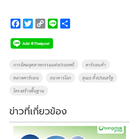
F
T
C
Li
S
ac
wi
o
n
h
e
tt
p
e
ar
b
er
y
e
o
Li
Tags
การนิคมอุตสาหกรรมแห่งประเทศไ
คาร์บอนต่ำ
o
n
ตลาดคาร์บอน
ธนาคารโลก
สุเมธ ตั้งประเสริฐ
k
k
โครงสร้างพื้นฐาน
ข่าวที่เกี่ยวข้อง