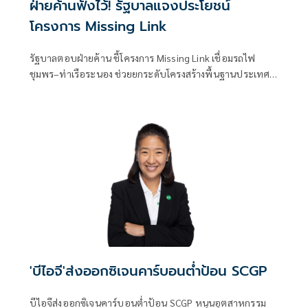
ฝ่ายค้านฟังไว้! รัฐบาลแจงประโยชน์
โครงการ Missing Link
รัฐบาลตอบฝ่ายค้าน ชี้โครงการ Missing Link เชื่อมรถไฟ
ชุมพร–ท่าเรือระนอง ช่วยยกระดับโครงสร้างพื้นฐานประเทศ
-เป็นประตูการค้าฝั่งอันดามัน เชื่อมจีน-สิงคโปร์ ยันรับฟังข้อ
เสนอทุกฝ่าย
'บีไอจี'ส่งออกซิเจนคาร์บอนต่ำป้อน SCGP
บีไอจีส่งออกซิเจนคาร์บอนต่ำป้อน SCGP หนุนอุตสาหกรรม