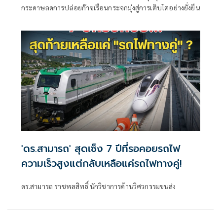
กระดาษลดการปล่อยก๊าซเรือนกระจกมุ่งสู่การเติบโตอย่างยั่งยืน
'ดร.สามารถ' สุดเซ็ง 7 ปีที่รอคอยรถไฟ
ความเร็วสูงแต่กลับเหลือแค่รถไฟทางคู่!
ดร.สามารถ ราชพลสิทธิ์ นักวิชาการด้านวิศวกรรมขนส่ง