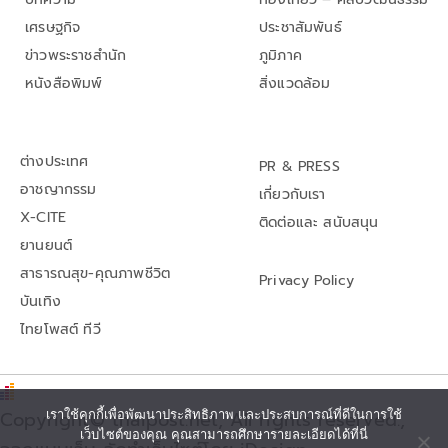
เศรษฐกิจ
ประชาสัมพันธ์
ข่าวพระราชสำนัก
ภูมิภาค
หนังสือพิมพ์
สิ่งแวดล้อม
ต่างประเทศ
PR & PRESS
อาชญากรรม
เกี่ยวกับเรา
X-CITE
ติดต่อและ สนับสนุน
ยานยนต์
สาธารณสุข-คุณภาพชีวิต
Privacy Policy
บันเทิง
ไทยโพสต์ ทีวี
เราใช้คุกกี้เพื่อพัฒนาประสิทธิภาพ และประสบการณ์ที่ดีในการใช้
Copyright© thaipost.net, All rights reserved.,
เว็บไซต์ของคุณ คุณสามารถศึกษารายละเอียดได้ที่นี่