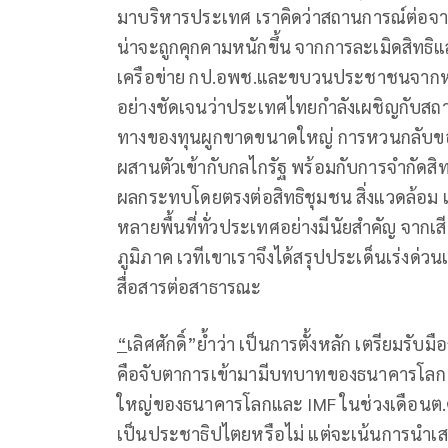
มาบริหารประเทศ เราคิดว่าสถานการณ์ต่อจากนี้
น่าจะถูกคุกคามหนักขึ้น จากการละเมิดสิทธิ
เครือข่าย กป.อพช.และขบวนประชาชนจากหลา
อย่างชัดเจนว่าประเทศไทยกำลังเผชิญกับสถ
ทางของทุนผูกขาดขนาดใหญ่ การหวนกลับขอ
ผสานตัวเข้ากับกลไกรัฐ พร้อมกับการจำกัดสิท
ผลกระทบโดยตรงต่อสิทธิชุมชน สิ่งแวดล้อ
หลายพื้นที่ทั่วประเทศอย่างมีนัยสำคัญ 
ภูมิภาค เวทีเขาเราจึงได้สรุปประเด็นเร่งด
สื่อสารต่อสาธารณะ
“
เลิศศักดิ์”ย้ำว่า เป็นการตั้งหลัก เตรียมรับ
คือจับตาการเข้ามามีบทบาทของธนาคารโลก (
ใหญ่ของธนาคารโลกและ IMF ในช่วงเดือนต.ค.นี
เป็นประชาธิปไตยหรือไม่ แต่จะเน้นการ