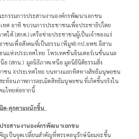
น้ำ คณะกรรมการประสานงานองค์กรพัฒนาเอกชน
ประเทศ อาทิ ขบวนการประชาชนเพื่อประชาธิปไตย
ต้ (สกต.) เครือข่ายประชาชนผู้เป็นเจ้าของแร่
ชาชนเพื่อสังคมที่เป็นธรรม (พีมูฟ) กป.อพช.อีสาน
ษยชนแห่งประเทศไทย โพรเทคชันอินเตอร์เนชั่นแนล
 (สกน.) มูลนิธิภาคเหนือ มูลนิธินิติธรรมสิ่ง
ะชาชน Xประเทศไทย บนทางแยกทิศทางสิทธิมนุษยชน
่อสะท้อนภาพการละเมิดสิทธิมนุษยชน ที่เกิดขึ้นจริงใน
คมไทยต่อจากนี้
มิด
-
คุกคามหนักขึ้น
การประสานงานองค์กรพัฒนาเอกชน
ำคัญเป็นจุดเปลี่ยนสำคัญที่พรรคอนุรักษ์นิยมจะขึ้น