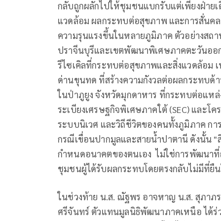
กลับถูกผลักไปให้ชุมชนแบกรับแต่เพียงฝ่ายเดี
แวดล้อม ผลกระทบต่อสุขภาพ และการสั่นคลอนขอ
ความรุนแรงขึ้นในหลายภูมิภาค ตัวอย่างสถานการณ
ปราจีนบุรีและเขตพัฒนาพิเศษภาคตะวันออก
รีไซเคิลที่กระทบต่อสุขภาพและสิ่งแวดล้อม 
ด่านขุนทด ที่สร้างความกังวลต่อผลกระทบด้
ในป่าภูยูง จังหวัดมุกดาหาร ที่กระทบต่อแ
ระเบียงเศรษฐกิจพิเศษภาคใต้ (SEC) และโครง
ระบบนิเวศ และวิถีชีวิตของคนทั้งภูมิภาค การ
กรณีเขื่อนปากมูลและสายน้ำปาตานี ดังนั้น
กำหนดอนาคตของตนเอง ไม่ใช่การพัฒนาที่ถ
ชุมชนผู้ได้รับผลกระทบโดยตรงกลับไม่มีที่
ในช่วงท้าย น.ส. ณัฐพร อาจหาญ น.ส. สุภาภ
ศรีจันทร์ ตัวแทนมูลนิธิพัฒนาภาคเหนือ ได