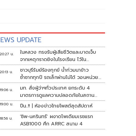
EWS UPDATE
ในหลวง ทรงรับผู้เสียชีวิตและบาดเจ็บ
20:27 น.
จากเหตุกราดยิงในโรงเรียน ไว้ใน
พระบรมราชานุเคราะห์
ชาวบุรีรัมย์ร้องทุกข์ น้ำท่วมนาข้าว
20:13 น.
ซ้ำซากทุกปี รถเล็กผ่านไม่ได้ วอนหน่วย
งานเร่งแก้ไข
มท. สั่งผู้ว่าฯทั่วประเทศ ยกระดับ 4
19:06 น.
มาตรการดูแลความปลอดภัยในสถาน
ศึกษา
19:00 น.
ปืน..!! | ห้องข่าวไทยโพสต์สุดสัปดาห์
'ชิพ-นครินทร์' ผงาดโพเดียมเรซแรก
18:56 น.
ASB1000 ศึก ARRC สนาม 4