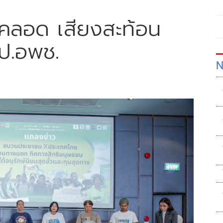
้คลอด เสียงสะท้อน
ป.อพช.
N