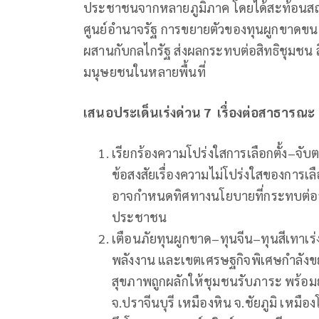
ประชาชนจากหลายภูมิภาค โดยได้สะท้อนสถ
ศูนย์อำนาจรัฐ การขยายตัวของทุนผูกขาดขน
ผสานกับกลไกรัฐ ส่งผลกระทบต่อสิทธิชุมชน 
มนุษยชนในหลายพื้นที่
เสนอประเด็นเร่งด่วน
7
เรื่องต่อสาธารณะ
เรียกร้องความโปร่งใสการเลือกตั้ง–จ
ข้อสงสัยเรื่องความไม่โปร่งใสของการเลือ
อาจกำหนดทิศทางนโยบายที่กระทบต่อสิท
ประชาชน
เตือนภัยทุนผูกขาด–ทุนจีน–ทุนสีเทาเร
พลังงาน และเขตเศรษฐกิจพิเศษกำลังขย
สุขภาพถูกผลักให้ชุมชนรับภาระ พร้อมย
จ.ปราจีนบุรี เหมืองหิน จ.ชัยภูมิ เหมื