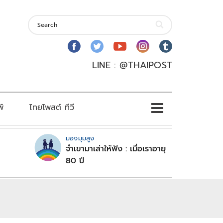
LINE : @THAIPOST
พ์
ไทยโพสต์ ทีวี
มองมุมสูง
จำเขามาเล่าให้ฟัง : เมื่อเราอายุ
80 ปี