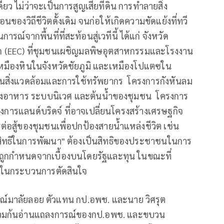
ยว ไม่ว่าจะเป็นการสูญเสียที่ดิน การทำลายสิ่ง
งวิถีชีวิตดั้งเดิม จนก่อให้เกิดความขัดแย้งที่ทวี
์จากพื้นที่ที่สะท้อนสู่เวทีนี้ ได้แก่ จังหวัด
 (EEC) ที่ชุมชนเผชิญมลพิษอุตสาหกรรมและโรงงาน
เหมืองหินในจังหวัดชัยภูมิ และเหมืองโปแตซใน
านสิ่งแวดล้อมและการใช้ทรัพยากร โครงการกังหันลม
หล่งอาหาร ระบบนิเวศ และต้นน้ำของชุมชน โครงการ
การแลนด์บริดจ์ ที่อาจเปลี่ยนโครงสร้างเศรษฐกิจ
ต่อสู้ของชุมชนเพื่อปกป้องสายน้ำแหล่งชีวิต เช่น
 "สิทธิในการพัฒนา" ต้องเป็นสิทธิของประชาชนในการ
ูกกำหนดจากเบื้องบนโดยรัฐและทุน ในขณะที่
ยืนในกระบวนการตัดสินใจ
รณ์มาลัยลอย ตัวแทน กป.อพช. และนาย วิศรุต
้ร่วมก้นอ่านแถลงการณ์ของกป.อพช. และขบวน