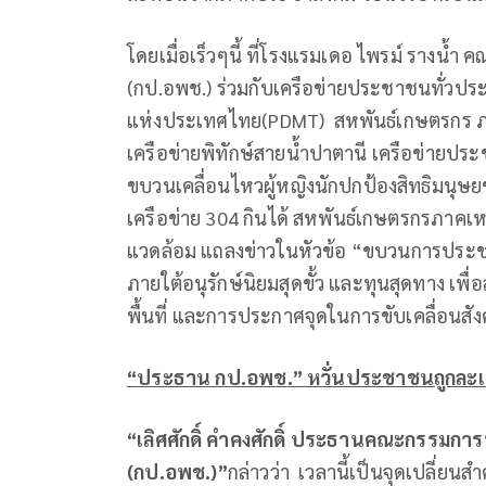
โดยเมื่อเร็วๆนี้ ที่โรงแรมเดอ ไพรม์ ราง
(กป.อพช.) ร่วมกับเครือข่ายประชาชนทั่ว
แห่งประเทศไทย(PDMT) สหพันธ์เกษตรกร ภาคใ
เครือข่ายพิทักษ์สายน้ำปาตานี เครือข่ายประ
ขบวนเคลื่อนไหวผู้หญิงนักปกป้องสิทธิมนุ
เครือข่าย 304 กินได้ สหพันธ์เกษตรกรภาคเหนือ
แวดล้อม แถลงข่าวในหัวข้อ “ขบวนการปร
ภายใต้อนุรักษ์นิยมสุดขั้ว และทุนสุดทาง เพื
พื้นที่ และการประกาศจุดในการขับเคลื่อนสัง
“
ประธาน กป
.
อพช
.”
หวั่นประชาชนถูกละเ
“เลิศศักดิ์ คำคงศักดิ์ ประธานคณะกรรม
(กป.อพช.)”
กล่าวว่า เวลานี้เป็นจุดเปลี่ยนส