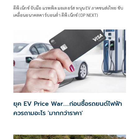
ประสิทธิภาพสูงโดยบริษัทของคนไทย
ดีพี เน็กซ์ จับมือ แรพพิด มอเตอร์ส หนุน EV ภาคขนส่งไทย ขับ
เคลื่อนอนาคตคาร์บอนตํ่า ดีพี เน็กซ์ (DP NEXT)
ยุค EV Price War…..ก่อนซื้อรถยนต์ไฟฟ้า
ควรถามอะไร 'มากกว่าราคา'