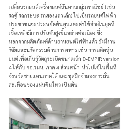
เปลี่ยนรถยนต์เครื่องยนต์สันดาบกลุ่มพาณิชย์ (เช่น
รถตู้ รถกระบะ รถสองแถวเล็ก) ไปเป็นรถยนต์ไฟฟ้า
ประชาชนจะประหยัดต้นทุนและค่าใช้จ่ายในยุคที่
เชื้อเพลิงมีการปรับตัวสูงขึ้นอย่างต่อเนื่อง ซึ่ง
นอกจากผลิตภัณฑ์ด้านยานยนต์ไฟฟ้าแล้ว ยังมีงาน
วิจัยและนวัตกรรมด้านการทหาร เช่น การผลิตหุ่น
ยนต์เพื่อเก็บกู้วัตถุระเบิดขนาดเล็ก D-EMPIR version
4 ให้กับ กอ.รมน. ภาค 4 ส่วนหน้า นำไปใช้ในพื้นที่
จังหวัดชายแดนภาคใต้ และชุดฝึกจำลองการสั่น
สะเทือนของแผ่นดินไหว เป็นต้น