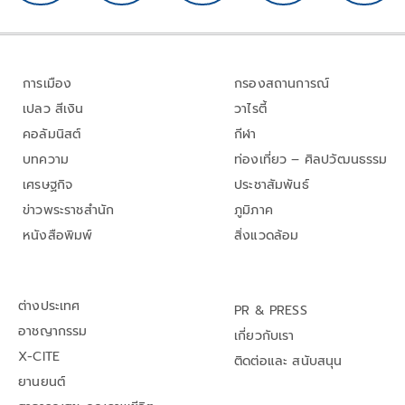
การเมือง
กรองสถานการณ์
เปลว สีเงิน
วาไรตี้
คอลัมนิสต์
กีฬา
บทความ
ท่องเที่ยว – ศิลปวัฒนธรรม
เศรษฐกิจ
ประชาสัมพันธ์
ข่าวพระราชสำนัก
ภูมิภาค
หนังสือพิมพ์
สิ่งแวดล้อม
ต่างประเทศ
PR & PRESS
อาชญากรรม
เกี่ยวกับเรา
X-CITE
ติดต่อและ สนับสนุน
ยานยนต์