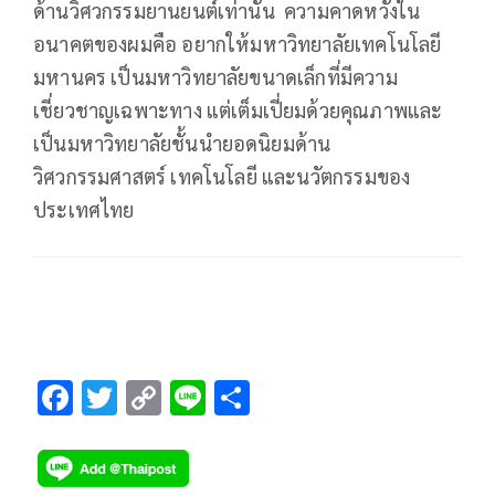
ด้านวิศวกรรมยานยนต์เท่านั้น ความคาดหวังใน
อนาคตของผมคือ อยากให้มหาวิทยาลัยเทคโนโลยี
มหานคร เป็นมหาวิทยาลัยขนาดเล็กที่มีความ
เชี่ยวชาญเฉพาะทาง แต่เต็มเปี่ยมด้วยคุณภาพและ
เป็นมหาวิทยาลัยชั้นนำยอดนิยมด้าน
วิศวกรรมศาสตร์ เทคโนโลยี และนวัตกรรมของ
ประเทศไทย
F
T
C
Li
S
ac
wi
o
n
h
e
tt
p
e
ar