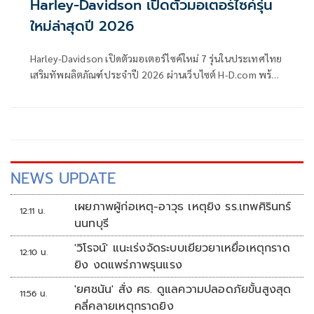
Harley-Davidson เปิดตัวมอเตอร์ไซค์รุ่น
ใหม่ล่าสุดปี 2026
Harley-Davidson เปิดตัวมอเตอร์ไซค์ใหม่ 7 รุ่นในประเทศไทย
เสริมทัพผลิตภัณฑ์ประจำปี 2026 ผ่านเว็บไซต์ H-D.com พร้อม
เผยแพร่
NEWS UPDATE
เผยภาพผู้ก่อเหตุ-อาวุธ เหตุยิง รร.เทพศิรินทร์
12:11 น.
นนทบุรี
'วิโรจน์' แนะเร่งจัดระบบเยียวยาเหยื่อเหตุกราด
12:10 น.
ยิง งดแพร่ภาพรุนแรง
'ยศชนัน' สั่ง ศธ. ดูแลความปลอดภัยขั้นสูงสุด
11:56 น.
คลี่คลายเหตุกราดยิง