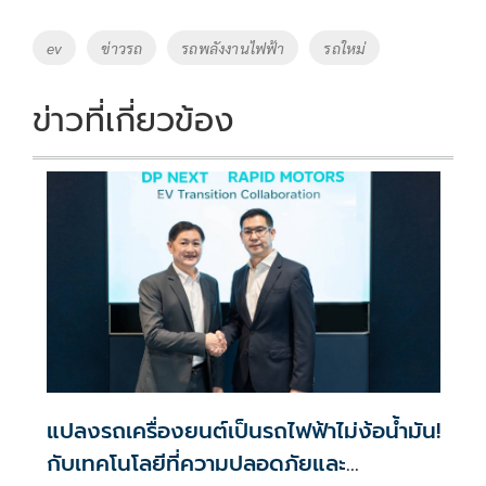
b
er
y
e
o
Li
Tags
ev
ข่าวรถ
รถพลังงานไฟฟ้า
รถใหม่
o
n
k
k
ข่าวที่เกี่ยวข้อง
แปลงรถเครื่องยนต์เป็นรถไฟฟ้าไม่ง้อน้ำมัน!
กับเทคโนโลยีที่ความปลอดภัยและ