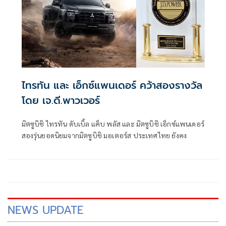
ไทรทัน และ เอ็กซ์แพนเดอร์ คว้าสองรางวัล
โดย เจ.ดี.พาวเวอร์
มิตซูบิชิ ไทรทัน ดับเบิ้ล แค็บ พลัส และ มิตซูบิชิ เอ็กซ์แพนเดอร์
สองรุ่นยอดนิยมจากมิตซูบิชิ มอเตอร์ส ประเทศไทย ยังคง
NEWS UPDATE