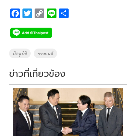
F
T
C
Li
S
ac
wi
o
n
h
e
tt
p
e
ar
b
er
y
e
o
Li
Tags
มิตซูบิชิ
ยานยนต์
o
n
k
k
ข่าวที่เกี่ยวข้อง