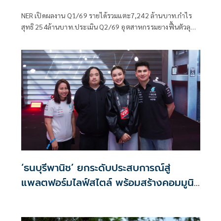
NER เปิดผลงาน Q1/69 รายได้รวมแตะ7,242 ล้านบาท.กำไร
สุทธิ 254ล้านบาท.ประเมิน Q2/69 อุตสาหกรรมยางฟื้นตัวลุย
ขยายตลาด-เน้นบริหารต้นทุน ดันรายได้ปีนี้โตแตะ 32,000
ล้านบาท
‘ธนบุรีพานิช’ ยกระดับประสบการณ์สู่
แพลตฟอร์มไลฟ์สไตล์ พร้อมสร้างคอมมูนิ
ตี้ในไทย