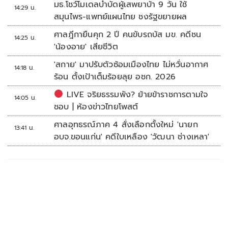
มธ.โชว์โมเดลบำบัดผู้เสพยาบ้า 9 วัน ใช้
14:29 น.
สมุนไพร-แพทย์แผนไทย ชงรัฐขยายผล
ศาลฎีกายืนคุก 2 ปี คนขับรถบัส มข. คดีชน
14:25 น.
'น้องอาย' เสียชีวิต
'สกาย' มาปรับตัวซ้อมเมืองไทย ไม่หวั่นอากาศ
14:18 น.
ร้อน ตั้งเป้าเต็มร้อยลุย อชก. 2026
LIVE จริยธรรมพัง? ย้ายข้าราชการตามใจ
14:05 น.
ชอบ | ห้องข่าวไทยโพสต์
ศาลอุทธรณ์ภาค 4 สั่งเลือกตั้งใหม่ 'นายก
13:41 น.
อบจ.ขอนแก่น' คดีใบเหลือง 'วัฒนา ช่างเหลา'