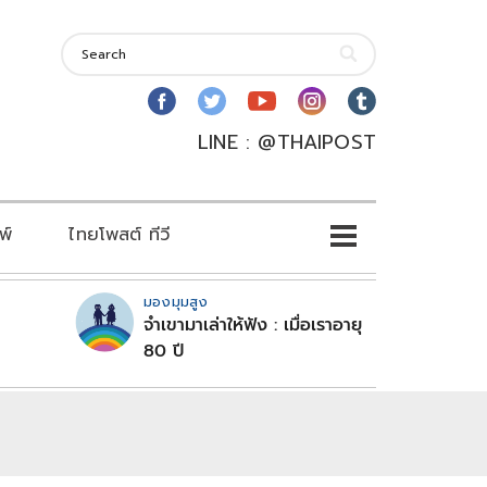
LINE : @THAIPOST
พ์
ไทยโพสต์ ทีวี
มองมุมสูง
จำเขามาเล่าให้ฟัง : เมื่อเราอายุ
80 ปี