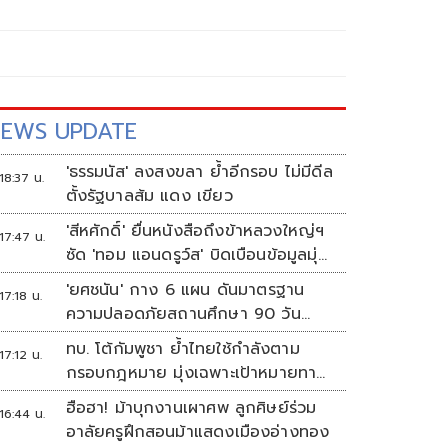
EWS UPDATE
'ธรรมนัส' ลงสงขลา ย้ำอีกรอบ ไม่มีดีล
18:37 น.
ตั้งรัฐบาลส้ม แดง เขียว
'สีหศักดิ์' ยื่นหนังสือถึงข้าหลวงใหญ่ฯ
17:47 น.
ซัด 'ทอม แอนดรูว์ส' บิดเบือนข้อมูลมุ่ง
แสวงหาผลประโยชน์ทางการเมือง
'ยศชนัน' กาง 6 แผน ดันมาตรฐาน
17:18 น.
ความปลอดภัยสถานศึกษา 90 วัน
ป้องกันก่อเหตุรุนแรง
ทบ. โต้กัมพูชา ย้ำไทยใช้กำลังตาม
17:12 น.
กรอบกฎหมาย มุ่งเฉพาะเป้าหมายทาง
ทหาร
ฮือฮา! ม้าบุกงานเผาศพ ลูกศิษย์ร่วม
16:44 น.
อาลัยครูฝึกสอนม้าแสดงเมืองอ่างทอง