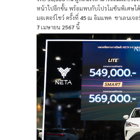
หน้าไปอีกขั้น พร้อมพบกับโปรโมชันพิเศษได้ท
มอเตอร์โชว์ ครั้งที่
45
ณ อิมแพค ชาเลนเจอร
7
เมษายน
2567
นี้