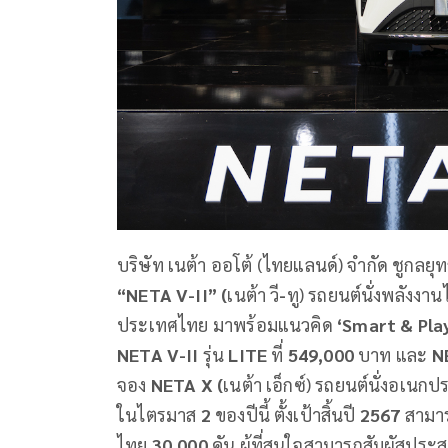
บริษัท เนต้า ออโต้ (ไทยแลนด์) จำกัด ชูกลยุท
“NETA V-II” (
เนต้า วี
-
ทู) รถยนต์นั่งพลังงา
ประเทศไทย มาพร้อมแนวคิด
‘Smart & Pla
NETA V-II
รุ่น
LITE
ที่
549,000
บาท และ
N
จอง
NETA
X (
เนต้า เอ็กซ์) รถยนต์นั่งอเน
ในไตรมาส
2
ของปีนี้ ตั้งเป้าสิ้นปี
2567
สามาร
ไทย
30,000
คัน ผู้ที่สนใจสามารถสัมผัสป