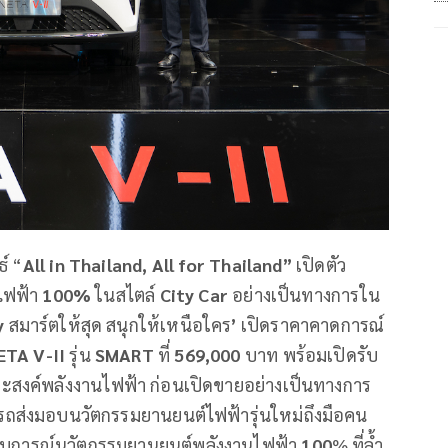
ธ์ “
All in Thailand, All for Thailand”
เปิดตัว
นไฟฟ้า
100%
ในสไตล์
City Car
อย่างเป็นทางการใน
y
สมาร์ตให้สุด สนุกให้เหนือใคร
’
เปิดราคาคาดการณ์
ETA V-II
รุ่น
SMART
ที่
569,000
บาท พร้อมเปิดรับ
กประสงค์พลังงานไฟฟ้า ก่อนเปิดขายอย่างเป็นทางการ
ถส่งมอบนวัตกรรมยานยนต์ไฟฟ้ารุ่นใหม่ถึงมือคน
ระสบการณ์นวัตกรรมยานยนต์พลังงานไฟฟ้า
100
% ที่ล้ำ