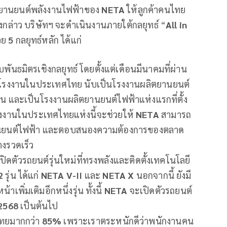
ยานยนต์พลังงานไฟฟ้าของ
NETA
ให้ลูกค้าคนไทย
ยดังกล่าว บริษัทฯ จะดำเนินงานภายใต้กลยุทธ์ “
All in
วย
5
กลยุทธ์หลัก ได้แก่
ันธมิตรเชิงกลยุทธ์ โดยตั้งแต่เดือนมีนาคมที่ผ่าน
ากโรงงานในประเทศไทย นับเป็นโรงงานผลิตยานยนต์
 และเป็นโรงงานผลิตยานยนต์ไฟฟ้าแห่งแรกที่ตั้ง
งงานในประเทศไทยแห่งนี้จะช่วยให้
NETA
สามารถ
นยนต์ไฟฟ้า และตอบสนองความต้องการของตลาด
งรวดเร็ว
ตัวรถยนต์รุ่นใหม่ที่ทรงพลังและติดตั้งเทคโนโลยี
2
รุ่น ได้แก่
NETA V-II
และ
NETA X
นอกจากนี้ ยังมี
พิ่มเติมอีกหนึ่งรุ่น ทั้งนี้
NETA
จะเปิดตัวรถยนต์
2568
เป็นต้นไป
นไทยมากกว่า
85%
เพราะเราตระหนักดีว่าพนักงานคน