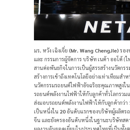
มร
.
หวัง เฉิงเจี่ย
(Mr. Wang ChengJie)
รองป
และ กรรมการผู้จัดการ บริษัท เนต้า ออโต้ (ไ
สานต่อพันธกิจในการเป็นผู้สรรสร้างนวัตกร
สร้างการเข้าถึงเทคโนโลยีอย่างเท่าเทียมสําหรั
นวัตกรรมรถยนต์ไฟฟ้าอัจฉริยะคุณภาพสูงในรา
รถยนต์พลังงานไฟฟ้าให้กับลูกค้าทั่วโลกรวมแ
ส่งมอบรถยนต์พลังงานไฟฟ้าให้กับลูกค้ากว่า
เป็นหนึ่งใน
20
อันดับแรกของบริษัทผู้ผลิตร
จีน และยังครองอันดับหนึ่งในฐานะบริษัทสต
ผลงานอันยอดเยี่ยมในประเทศไทยที่เป็นทั้ง