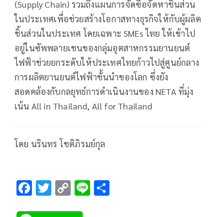
(Supply Chain) รวมถึงแผนการจัดซื้อจัดหาชิ้นส่วน
ในประเทศเพื่อช่วยสร้างโอกาสทางธุรกิจให้กับผู้ผลิต
ชิ้นส่วนในประเทศ โดยเฉพาะ SMEs ไทย ให้เข้าไป
อยู่ในซัพพลายเชนของกลุ่มอุตสาหกรรมยานยนต์
ไฟฟ้าช่วยยกระดับให้ประเทศไทยก้าวไปสู่ศูนย์กลาง
การผลิตยานยนต์ไฟฟ้าชั้นนำของโลก ซึ่งยัง
สอดคล้องกับกลยุทธ์การดำเนินงานของ NETA ที่มุ่ง
เน้น All in Thailand, All for Thailand
โดย นรินทร โชติภิรมย์กุล
F
T
C
Li
S
ac
wi
o
n
h