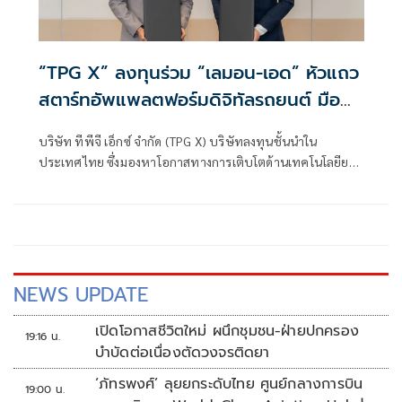
“TPG X” ลงทุนร่วม “เลมอน-เอด” หัวแถว
สตาร์ทอัพแพลตฟอร์มดิจิทัลรถยนต์ มือ
สองเมืองไทย
บริษัท ทีพีจี เอ็กซ์ จำกัด (TPG X) บริษัทลงทุนชั้นนำใน
ประเทศไทย ซึ่งมองหาโอกาสทางการเติบโตด้านเทคโนโลยียาน
ยนต์ เสริม
NEWS UPDATE
เปิดโอกาสชีวิตใหม่ ผนึกชุมชน-ฝ่ายปกครอง
19:16 น.
บำบัดต่อเนื่องตัดวงจรติดยา
‘ภัทรพงศ์’ ลุยยกระดับไทย ศูนย์กลางการบิน
19:00 น.