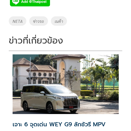
e
tt
p
e
ar
b
er
y
e
o
Li
Tags
NETA
ข่าวรถ
เนต้า
o
n
k
k
ข่าวที่เกี่ยวข้อง
เจาะ 6 จุดเด่น WEY G9 ลักชัวรี MPV