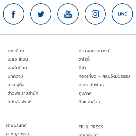
การเมือง
กรองสถานการณ์
เปลว สีเงิน
วาไรตี้
คอลัมนิสต์
กีฬา
บทความ
ท่องเที่ยว – ศิลปวัฒนธรรม
เศรษฐกิจ
ประชาสัมพันธ์
ข่าวพระราชสำนัก
ภูมิภาค
หนังสือพิมพ์
สิ่งแวดล้อม
ต่างประเทศ
PR & PRESS
อาชญากรรม
เกี่ยวกับเรา