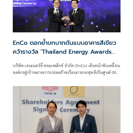
EnCo ตอกย้ำบทบาทต้นแบบอาคารสีเขียว
คว้ารางวัล ‘Thailand Energy Awards
2024’
บริษัท เอนเนอร์ยี่ คอมเพล็กซ์ จำกัด (EnCo) เดินหน้าขับเคลื่อน
องค์กรสู่เป้าหมายการปล่อยก๊าซเรือนกระจกสุทธิเป็นศูนย์ (Net
Zero)