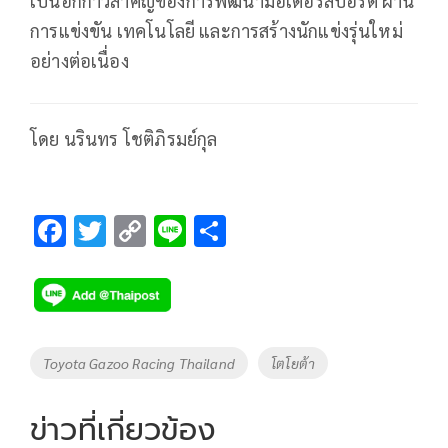
เป็นอีกก้าวสำคัญของการพัฒนามอเตอร์สปอร์ต ผ่าน
การแข่งขัน เทคโนโลยี และการสร้างนักแข่งรุ่นใหม่
อย่างต่อเนื่อง
โดย นรินทร โชติภิรมย์กุล
F
T
C
Li
S
ac
wi
o
n
h
e
tt
p
e
ar
b
er
y
e
o
Li
Tags
Toyota Gazoo Racing Thailand
โตโยต้า
o
n
k
k
ข่าวที่เกี่ยวข้อง