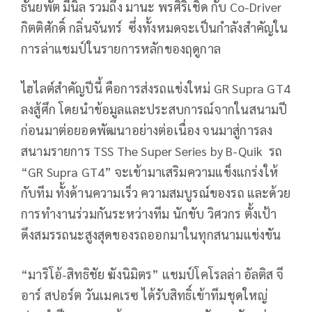
ธันยพัต มีนิล รวมถึง มานะ พรศิริเชิด กับ Co-Driver
กิตติศักดิ์ กลิ่นจันทร์ ซึ่งทั้งหมดจะเป็นกำลังสำคัญใน
การล่าแชมป์ในรายการหลักของฤดูกาล
ไฮไลต์สำคัญปีนี้ คือการส่งรถแข่งใหม่ GR Supra GT4
ลงสู้ศึก โดยนำข้อมูลและประสบการณ์จากในสนามปี
ก่อนมาต่อยอดพัฒนาอย่างต่อเนื่อง จนมาสู่การลง
สนามรายการ TSS The Super Series by B-Quik รถ
“GR Supra GT4” จะเข้ามาเสริมความแข็งแกร่งให้
กับทีม ทั้งด้านความเร็ว ความสมบูรณ์ของรถ และด้วย
การทำงานร่วมกันระหว่างทีม นักขับ วิศวกร ตั้งเป้า
ดึงสมรรถนะสูงสุดของรถออกมาในทุกสนามแข่งขัน
“มาริโอ้-สิทธิชัย ฆังนิมิตร” แชมป์โคโรลล่า อัลติส จี
อาร์ สปอร์ต วันเมคเรซ ได้รับสิทธิ์เข้าทีมชุดใหญ่