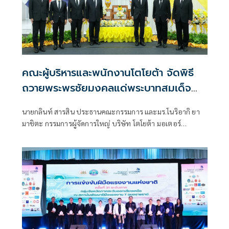
คณะผู้บริหารและพนักงานโตโยต้า จัดพิธี
ถวายพระพรชัยมงคลแด่พระบาทสมเด็จ
พระเจ้าอยู่หัว เนื่องในโอกาสวันเฉลิม
นายกลินท์ สารสิน ประธานคณะกรรมการ และมร.โนริอากิ ยา
พระชนมพรรษา
มาชิตะ กรรมการผู้จัดการใหญ่ บริษัท โตโยต้า มอเตอร์
ประเทศไทย จำกัด