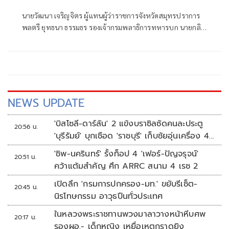
เป็นกลางทางคาร์บอน
นายวัฒนา เจริญจิตร ผู้แทนผู้ว่าราชการจังหวัดสมุทรปราการ
พลตรี ยุทธนา ธรรมธร รองเจ้ากรมพลาธิการทหารบก นายกลิ
นท์ สารสิน
NEWS UPDATE
'บิสโซลี-ดาร์ลัน' 2 แข้งบราซิลซัดคนละประตู
20:56 น.
'บุรีรัมย์' บุกเชือด 'ราชบุรี' เก็บชัยอุ่นเครื่อง 4
นัดรวด
'ชิพ-นครินทร์' รั้งท็อป 4 'เฟอร์-ปัญจรุจน์'
20:51 น.
คว้าแต้มสำคัญ ศึก ARRC สนาม 4 เรซ 2
เปิดลึก 'กรมการปกครอง-มท.' ขยับรีเซ็ต-
20:45 น.
นิรโทษกรรม อาวุธปืนทั่วประเทศ
ในหลวงพระราชทานพวงมาลาวางหน้าหีบศพ
20:17 น.
รองผอ.- เด็กหญิง เหยื่อเหตุกราดยิง