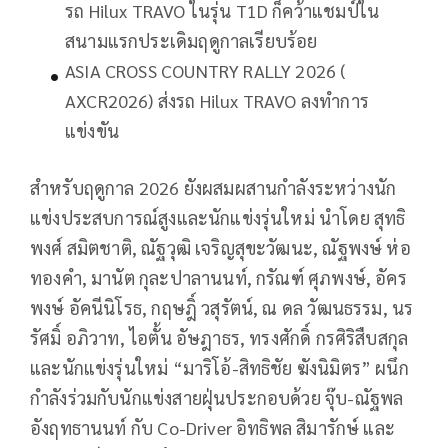
รถ Hilux TRAVO ในรุ่น T1D ก็คว้าแชมป์ใน
สนามแรกประเดิมฤดูกาลเรียบร้อย
ASIA CROSS COUNTRY RALLY 2026 (
AXCR2026) ส่งรถ Hilux TRAVO ลงทำการ
แข่งขัน
สำหรับฤดูกาล 2026 ยังผสมผสานกำลังระหว่างนัก
แข่งประสบการณ์สูงและนักแข่งรุ่นใหม่ นำโดย สุทธิ
พงศ์ สมิตชาติ, ณัฐวุฒิ เจริญสุขะวัฒนะ, ณัฐพงษ์ ห่อ
ทองคำ, มานัต กุละปาลานนท์, กรัณฑ์ ศุภพงษ์, อัคร
พงษ์ อัคนีนิโรธ, กฤษฎิ์ วสุรัตน์, ณ ดล วัฒนธรรม, นร
รัศมิ์ อภิวาท, ไอตั้น อัษฎาธร, ทรงศักดิ์ กรศิริสืบสกุล
และนักแข่งรุ่นใหม่ “มาริโอ้-สิทธิชัย ฆังนิมิตร” ผนึก
กำลังร่วมกับนักแข่งสายฝุ่นประกอบด้วย จุ๊บ-ณัฐพล
อังฤทธานนท์ กับ Co-Driver อิทธิพล สิมารักษ์ และ