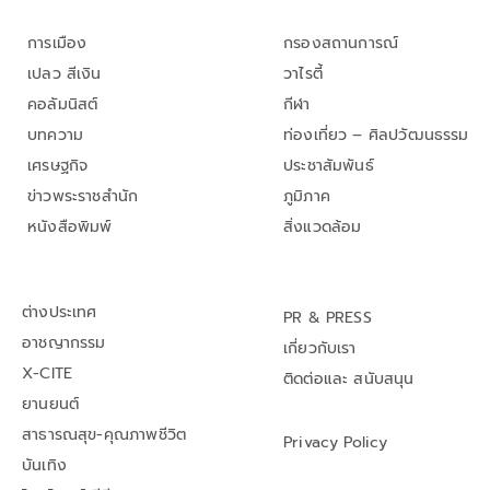
การเมือง
กรองสถานการณ์
เปลว สีเงิน
วาไรตี้
คอลัมนิสต์
กีฬา
บทความ
ท่องเที่ยว – ศิลปวัฒนธรรม
เศรษฐกิจ
ประชาสัมพันธ์
ข่าวพระราชสำนัก
ภูมิภาค
หนังสือพิมพ์
สิ่งแวดล้อม
ต่างประเทศ
PR & PRESS
อาชญากรรม
เกี่ยวกับเรา
X-CITE
ติดต่อและ สนับสนุน
ยานยนต์
สาธารณสุข-คุณภาพชีวิต
Privacy Policy
บันเทิง