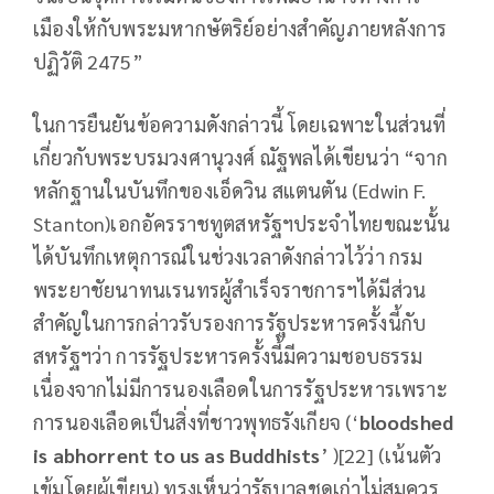
เมืองให้กับพระมหากษัตริย์อย่างสำคัญภายหลังการ
ปฏิวัติ 2475”
ในการยืนยันข้อความดังกล่าวนี้ โดยเฉพาะในส่วนที่
เกี่ยวกับพระบรมวงศานุวงศ์ ณัฐพลได้เขียนว่า “จาก
หลักฐานในบันทึกของเอ็ดวิน สแตนตัน (Edwin F.
Stanton)เอกอัครราชทูตสหรัฐฯประจำไทยขณะนั้น
ได้บันทึกเหตุการณ์ในช่วงเวลาดังกล่าวไว้ว่า กรม
พระยาชัยนาทนเรนทรผู้สำเร็จราชการฯได้มีส่วน
สำคัญในการกล่าวรับรองการรัฐประหารครั้งนี้กับ
สหรัฐฯว่า การรัฐประหารครั้งนี้มีความชอบธรรม
เนื่องจากไม่มีการนองเลือดในการรัฐประหารเพราะ
การนองเลือดเป็นสิ่งที่ชาวพุทธรังเกียจ (‘
bloodshed
is abhorrent to us as Buddhists
’ )[22] (เน้นตัว
เข้มโดยผู้เขียน) ทรงเห็นว่ารัฐบาลชุดเก่าไม่สมควร