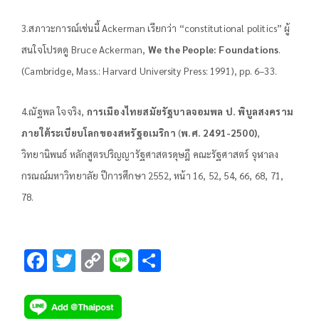
3.สภาวะการณ์เช่นนี้ Ackerman เรียกว่า “constitutional politics” ผู้
สนใจโปรดดู Bruce Ackerman,
We the People: Foundations
.
(Cambridge, Mass.: Harvard University Press: 1991), pp. 6–33.
4.ณัฐพล ใจจริง,
การเมืองไทยสมัยรัฐบาลจอมพล ป. พิบูลสงคราม
ภายใต้ระเบียบโลกของสหรัฐอเมริกา
(
พ.ศ.
2491-2500)
,
วิทยานิพนธ์ หลักสูตรปริญญารัฐศาสตรดุษฎี คณะรัฐศาสตร์ จุฬาลง
กรณณ์มหาวิทยาลัย ปีการศึกษา 2552, หน้า 16, 52, 54, 66, 68, 71,
78.
F
T
C
Li
S
ac
wi
o
n
h
e
tt
p
e
ar