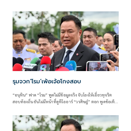
เพชร
รุมจวก‘โรม’เพ้อเจ้อโกงสอบ
“อนุทิน” ฟาด “โรม” พูดไม่มีข้อมูลจริง จับโยงให้เอี่ยวทุจริต
สอบท้องถิ่น ยันไม่มีหน้าที่ดูทีโออาร์ “วรศิษฎ์” ตอก พูดข้อเท็จ
จริงไม่ครบ