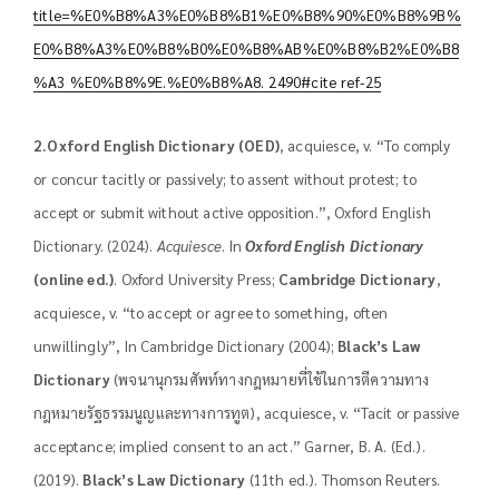
title=%E0%B8%A3%E0%B8%B1%E0%B8%90%E0%B8%9B%
E0%B8%A3%E0%B8%B0%E0%B8%AB%E0%B8%B2%E0%B8
%A3_%E0%B8%9E.%E0%B8%A8._2490#cite_ref-25
2.Oxford English Dictionary (OED)
, acquiesce, v. “To comply
or concur tacitly or passively; to assent without protest; to
accept or submit without active opposition.”, Oxford English
Dictionary. (2024).
Acquiesce
. In
Oxford English Dictionary
(online ed.)
. Oxford University Press;
Cambridge Dictionary
,
acquiesce, v. “to accept or agree to something, often
unwillingly”, In Cambridge Dictionary (2004);
Black’s Law
Dictionary
(พจนานุกรมศัพท์ทางกฎหมายที่ใช้ในการตีความทาง
กฎหมายรัฐธรรมนูญและทางการทูต), acquiesce, v. “Tacit or passive
acceptance; implied consent to an act.” Garner, B. A. (Ed.).
(2019).
Black’s Law Dictionary
(11th ed.). Thomson Reuters.