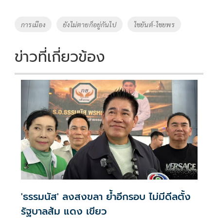
b
er
y
e
o
Li
Tags
การเมือง
ยังไม่ตายก็อยู่กันไป
ไชยันต์-ไชยพร
o
n
k
k
ข่าวที่เกี่ยวข้อง
'ธรรมนัส' ลงสงขลา ย้ำอีกรอบ ไม่มีดีลตั้ง
รัฐบาลส้ม แดง เขียว