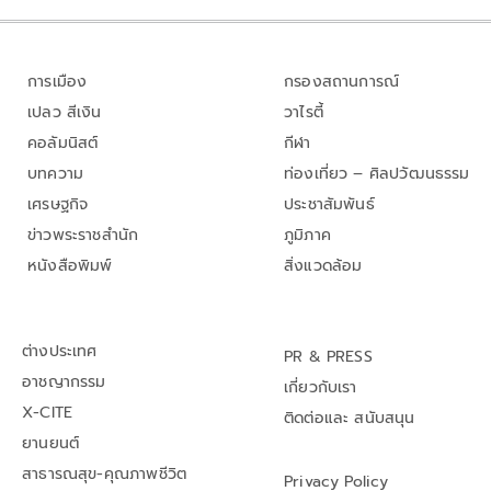
การเมือง
กรองสถานการณ์
เปลว สีเงิน
วาไรตี้
คอลัมนิสต์
กีฬา
บทความ
ท่องเที่ยว – ศิลปวัฒนธรรม
เศรษฐกิจ
ประชาสัมพันธ์
ข่าวพระราชสำนัก
ภูมิภาค
หนังสือพิมพ์
สิ่งแวดล้อม
ต่างประเทศ
PR & PRESS
อาชญากรรม
เกี่ยวกับเรา
X-CITE
ติดต่อและ สนับสนุน
ยานยนต์
สาธารณสุข-คุณภาพชีวิต
Privacy Policy