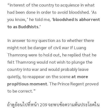
“interest of the country to acquiesce in what
had been done in order to avoid bloodshed. ‘As
you know,’ he told me, ‘
bloodshed is abhorrent
to as Buddhists
.’
In answer to my question as to whether there
might not be danger of civil war If Luang
Thamrong were to hold out, he replied that he
felt Thamrong would not wish to plunge the
country into war and would probably leave
quietly, to reappear on the scene
at more
propitious moment
. The Prince Regent proved
to be correct.”
ถ้าดูย้อนไปที่หน้า 209 จะพบข้อความต้นประโยคใน