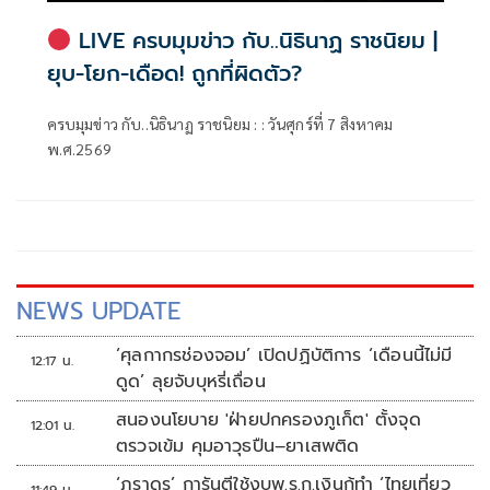
LIVE ครบมุมข่าว กับ..นิธินาฏ ราชนิยม |
ยุบ-โยก-เดือด! ถูกที่ผิดตัว?
ครบมุมข่าว กับ..นิธินาฏ ราชนิยม : : วันศุกร์ที่ 7 สิงหาคม
พ.ศ.2569
NEWS UPDATE
‘ศุลกากรช่องจอม’ เปิดปฏิบัติการ ‘เดือนนี้ไม่มี
12:17 น.
ดูด’ ลุยจับบุหรี่เถื่อน
สนองนโยบาย 'ฝ่ายปกครองภูเก็ต' ตั้งจุด
12:01 น.
ตรวจเข้ม คุมอาวุธปืน–ยาเสพติด
‘ภราดร’ การันตีใช้งบพ.ร.ก.เงินกู้ทำ ‘ไทยเที่ยว