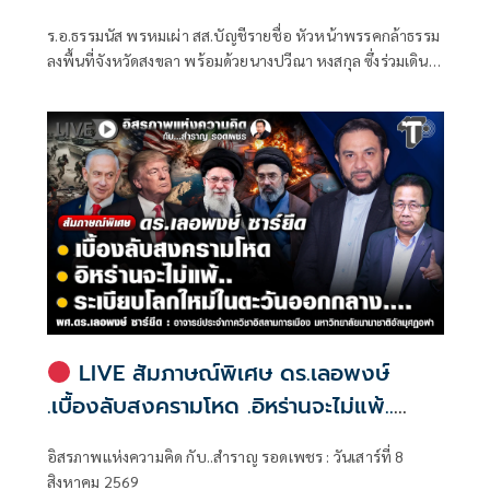
ร.อ.ธรรมนัส พรหมเผ่า สส.บัญชีรายชื่อ หัวหน้าพรรคกล้าธรรม
ลงพื้นที่จังหวัดสงขลา พร้อมด้วยนางปวีณา หงสกุล ซึ่งร่วมเดิน
ทางมาด้วย เพื่อพบปะนายเดชอิศม์ ขาวทอง และสมาชิกพรรค
ณ ที่ทำการนายเดชอิศม์ โดยมีการประชุมหารือแนวทางการ
ทำงานและขับเคลื่อนนโยบายในพื้นที่ ก่อนเดินทางต่อไปยัง
จังหวัดพัทลุง
LIVE สัมภาษณ์พิเศษ ดร.เลอพงษ์
.เบื้องลับสงครามโหด .อิหร่านจะไม่แพ้..
.ระเบียบโลกใหม่ในตะวันออกกลาง…. |
อิสรภาพแห่งความคิด กับ..สำราญ รอดเพชร : วันเสาร์ที่ 8
อิสรภาพแห่งความคิด กับ..สำราญ รอด
สิงหาคม 2569