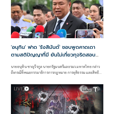
'อนุทิน' ฟาด 'รังสิมันต์' ชอบพูดคาดเดา
ตามสติปัญญาที่มี ยันไม่เกี่ยวทุจริตสอบ
ท้องถิ่น
นายอนุทิน ชาญวีรกูล นายกรัฐมนตรีและรมว.มหาดไทย กล่าว
ถึงกรณีที่คณะกรรมาธิการการกฎหมาย การยุติธรรม และสิทธิ
มนุษยชน สภาผู้แทนราษฎร ที่มี นายรังสิมันต์ โรม เป็นประธาน
กรรมาธิการ มีการอ้างชื่อนายกรัฐมนตรี เข้าไปเกี่ยวข้องกับการ
ทุจริตสอบท้องถิ่น