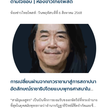
ตามใจชอบ | ห้องข่าวไทยโพสต์
ห้องข่าวไทยโพสต์ : วันพฤหัสบดีที่ 6 สิงหาคม 2568
การเปลี่ยนผ่านจากเทวราชามาสู่การสถาปนา
อัตลักษณ์ราชาธิปไตยแบบพุทธศาสนาใน
พระไตรปิฏก : สามัญผลสูตรในฐานะทฤษฎี
“สามัญผลสูตร” เป็นบันทึกการยอมรับของกษัตริย์ที่ทรงอำนาจ
ขีดจำกัดของอำนาจรัฐเหนือแรงงานและ
ที่สุดในยุคสมัยพุทธกาลว่าอำนาจรัฏฐาธิปัตย์มีขีดจำกัดและขีด