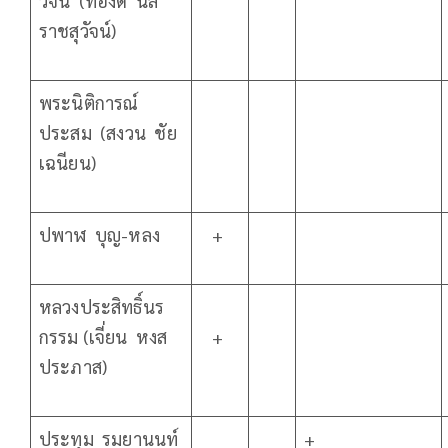
วัจน์ (ทองดี นล
ราชสุวัจน์)
พระนิติการณ์
ประสม (สงวน ชัย
เฉนียน)
ปพาฬ บุญ-หลง
+
หลวงประสิทธิ์นร
กรรม (เจี่ยน หงส
+
ประภาส)
ประทุม รมยานนท์
+