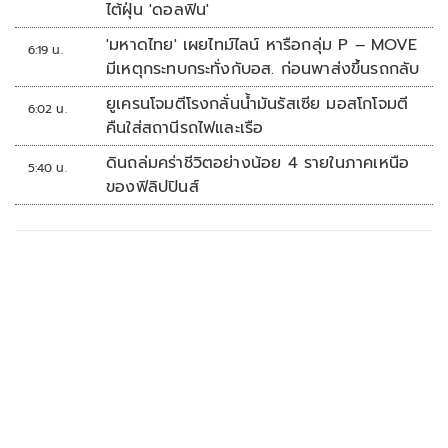
ไต้ฝุ่น 'ดอลฟิน'
'มหาดไทย' เผยไทม์ไลน์ หารือกลุ่ม P – MOVE
6:19 น.
มีเหตุกระทบกระทั่งกับอส. ก่อนพาส่งขึ้นรถกลับ
ยูเครนโจมตีโรงกลั่นน้ำมันรัสเซีย มอสโกโจมตี
6:02 น.
คืนใส่สถานีรถไฟและเรือ
ดินถล่มคร่าชีวิตอย่างน้อย 4 รายในภาคเหนือ
5:40 น.
ของฟิลิปปินส์