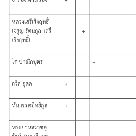
หลวงเสรีเริงฤทธิ์
(จรูญ รัตนกุล เสรี
+
เริงฤทธิ์)
ไต๋ ปาณิกบุตร
+
ถวิล อุดล
+
ทัน พรหมิทธิกุล
+
พระยานลราชสุ