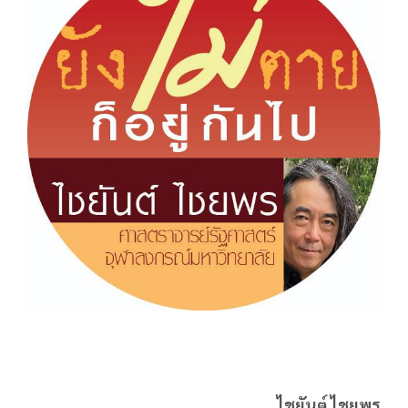
ไชยันต์ ไชยพร