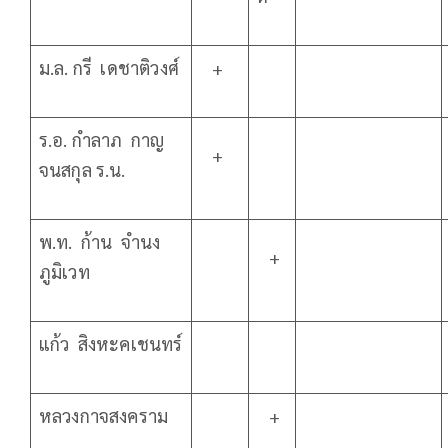
ม.ล. กรี เดชาติวงศ์
+
ร.อ. กำลาภ กาญ
+
จนสกุล ร.น.
พ.ท. ก้าน จำนง
+
ภูมิเวท
แก้ว สิงหะคเชนทร์
หลวงกาจสงคราม
+