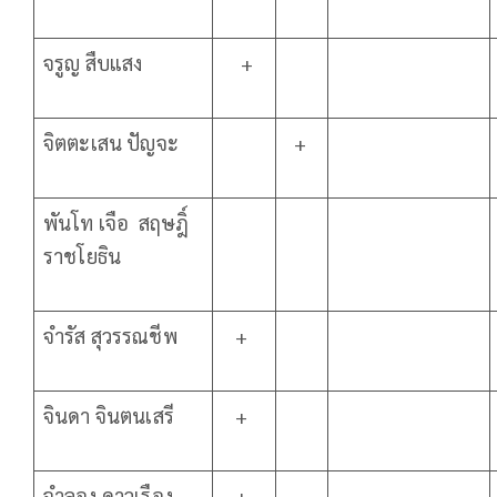
จรูญ สืบแสง
+
จิตตะเสน ปัญจะ
+
พันโท เจือ สฤษฎิ์
ราชโยธิน
จำรัส สุวรรณชีพ
+
จินดา จินตนเสรี
+
จำลอง ดาวเรือง
+