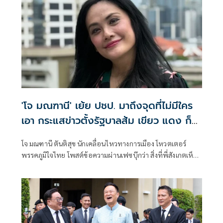
'โจ มณฑานี' เย้ย ปชป. มาถึงจุดที่ไม่มีใคร
เอา กระแสข่าวตั้งรัฐบาลส้ม เขียว แดง ก็
ยังไม่มีฟ้าเลย
โจ มณฑานี ตันติสุข นักเคลื่อนไหวทางการเมือง โหวตเตอร์
พรรคภูมิใจไทย โพสต์ข้อความผ่านเฟซบุ๊กว่า สิ่งที่พี่สังเกตเห็น
ในกระแสข่าวรัฐบาลส้มโอแดงคือ ไม่มีฟ้าอยู่ในนั้นเลย มาถึงจุด
ที่เป็นพรรคที่ทุกฝั่งลืมได้ไงเนี้ย