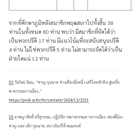
จากที่ศึกษาภูมิหลังสมาชิกพฤฒสภาไปทั้งสิ้น 38
ท่านในทั้งหมด 80 ท่าน พบว่า มีสมาชิกที่จัดได้ว่า
เป็นพวกปรีดี 17 ท่าน มีแนวโน้มที่จะสนับสนุนปรีดี
4 ท่าน ไม่ใช่พวกปรีดี 5 ท่าน ไม่สามารถจัดได้ว่าเป็น
ฝ่ายใดแน่ 12 ท่าน
[1]
วันใหม่ นิยม, “ชาญ บุนนาค ช่างเสียงมือหนึ่ง เสรีไทยหัวหิน สู่เหยื่อ
ฆาตกรรมการเมือง,”
https://pridi.or.th/th/content/2024/12/2251
[2]
อาชญาสิทธิ์ ศรีสุวรรณ, ปฏิบัติการฆาตกรรมทางการเมือง: สองพี่น้อง
ชาญ และ เล็ก บุนนาค, สถาบันปรีดี พนมยงค์