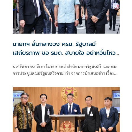
นายกฯ ลั่นกลางวง ครม. รัฐบาลมี
เสถียรภาพ ขอ รมต. สบายใจ อย่าหวั่นไหว
คำถามยุยง
น.ส.รัชดา ธนาดิเรก โฆษกประจำสำนักนายกรัฐมนตรี แถลงผล
การประชุมคณะรัฐมนตรี(ครม.)ว่า จากการนำเสนอข่าว เรื่อง
เสถียรภาพของรัฐบาล ซึ่งสื่อมวลชนรับทราบคำตอบจากพรรค
ร่วมรัฐบาลและนายกฯไปแล้วว่า รัฐบาลนี้มีเสถียรภาพและ
ทำงานร่วมกันอย่างเต็มที่