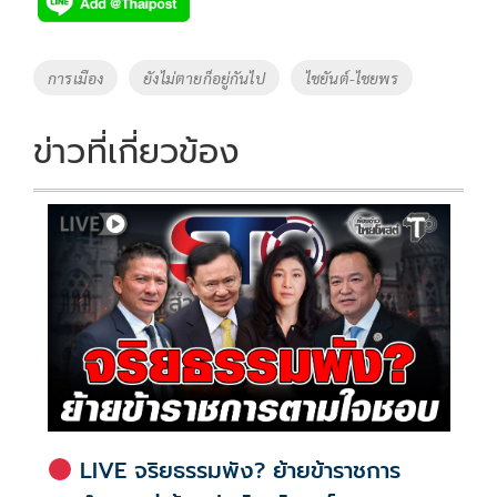
e
tt
p
e
ar
b
er
y
e
o
Li
Tags
การเมือง
ยังไม่ตายก็อยู่กันไป
ไชยันต์-ไชยพร
o
n
k
k
ข่าวที่เกี่ยวข้อง
LIVE จริยธรรมพัง? ย้ายข้าราชการ