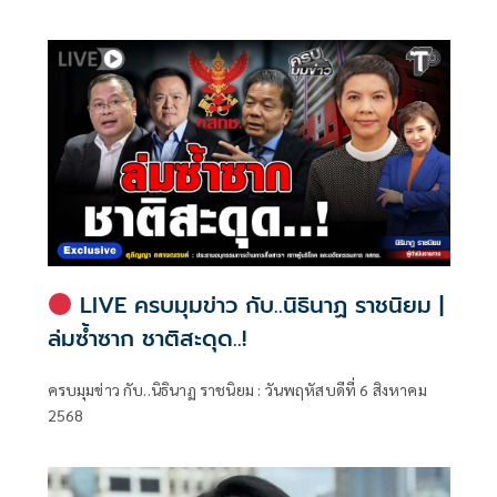
ทรัพย์สิน
จำกัดนั้นอยู่ที่พรมแดนระหว่างร่างกายและจิตใจของพลเมือง
LIVE ครบมุมข่าว กับ..นิธินาฏ ราชนิยม |
ล่มซ้ำซาก ชาติสะดุด..!
ครบมุมข่าว กับ..นิธินาฏ ราชนิยม : วันพฤหัสบดีที่ 6 สิงหาคม
2568