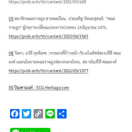
https://pridi.or.th/th/content/2021/03/628
[3]
สมาชิกคณะราษฎร สายพลเรือน, ประเสริฐ ปัทมะสุคนธ์, “คณะ
ราษฎร” ผู้ก่อการเปลี่ยนแปลงการปกครอง 24 มิถุนายน 2475,
https://pridi.or.th/th/content/2023/06/1563
[4]
วัลยา, ถวัติ ฤทธิเดช : กรรมกรที่ก้าวหน้า กับ มโนทัศน์ของปรีดี พนม
ยงค์ และนโยบายคณะราษฎรต่อกรรมกรไทย, สถาบันปรีดี พนมยงค์
https://pridi.or.th/th/content/2022/05/1077
[5]
ปิณฑานนท์ - SCG-Heritage.com
F
T
C
Li
S
ac
wi
o
n
h