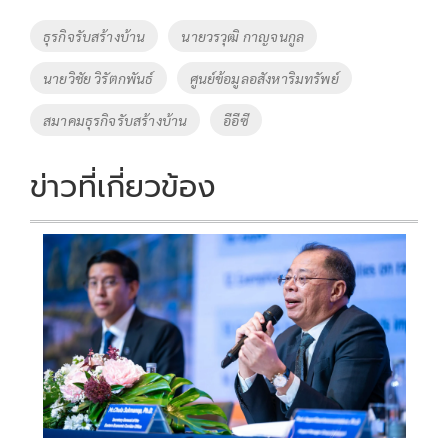
o
Li
Tags
ธุรกิจรับสร้างบ้าน
นายวรวุฒิ กาญจนกูล
o
n
นายวิชัย วิรัตกพันธ์
ศูนย์ข้อมูลอสังหาริมทรัพย์
k
k
สมาคมธุรกิจรับสร้างบ้าน
อีอีซี
ข่าวที่เกี่ยวข้อง