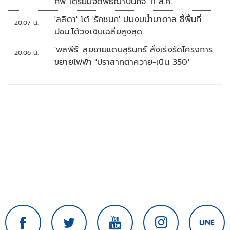
ศพ เตรียมจัดพิธีฌาปนกิจ 11 ส.ค.
'ลลิดา' โต้ 'รักชนก' ปมงบน้ำบาดาล ชี้พื้นที่
20:07 น.
ปชน.ได้วงเงินเฉลี่ยสูงสุด
'พลพีร์' ลุยชายแดนสุรินทร์ สั่งเร่งรัดโครงการ
20:06 น.
ขยายไฟฟ้า 'ปราสาทตาควาย-เนิน 350'