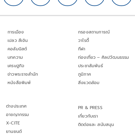
การเมือง
กรองสถานการณ์
เปลว สีเงิน
วาไรตี้
คอลัมนิสต์
กีฬา
บทความ
ท่องเที่ยว – ศิลปวัฒนธรรม
เศรษฐกิจ
ประชาสัมพันธ์
ข่าวพระราชสำนัก
ภูมิภาค
หนังสือพิมพ์
สิ่งแวดล้อม
ต่างประเทศ
PR & PRESS
อาชญากรรม
เกี่ยวกับเรา
X-CITE
ติดต่อและ สนับสนุน
ยานยนต์