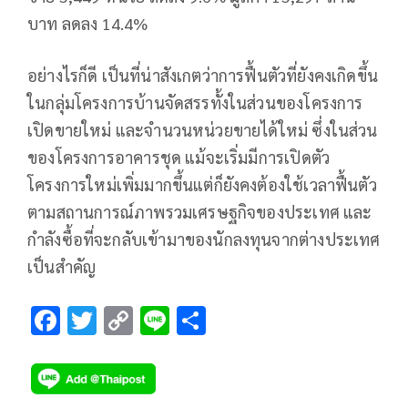
บาท ลดลง 14.4%
อย่างไรก็ดี เป็นที่น่าสังเกตว่าการฟื้นตัวที่ยังคงเกิดขึ้น
ในกลุ่มโครงการบ้านจัดสรรทั้งในส่วนของโครงการ
เปิดขายใหม่ และจำนวนหน่วยขายได้ใหม่ ซึ่งในส่วน
ของโครงการอาคารชุด แม้จะเริ่มมีการเปิดตัว
โครงการใหม่เพิ่มมากขึ้นแต่ก็ยังคงต้องใช้เวลาฟื้นตัว
ตามสถานการณ์ภาพรวมเศรษฐกิจของประเทศ และ
กำลังซื้อที่จะกลับเข้ามาของนักลงทุนจากต่างประเทศ
เป็นสำคัญ
F
T
C
Li
S
ac
wi
o
n
h
e
tt
p
e
ar
b
er
y
e