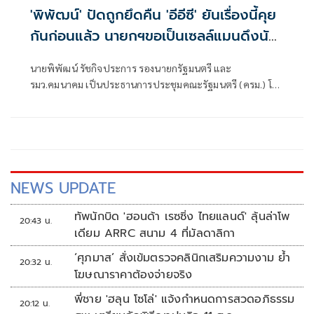
'พิพัฒน์' ปัดถูกยึดคืน 'อีอีซี' ยันเรื่องนี้คุย
กันก่อนแล้ว นายกฯขอเป็นเซลล์แมนดึงนัก
ลงทุน
นายพิพัฒน์ รัชกิจประการ รองนายกรัฐมนตรี และ
รมว.คมนาคม เป็นประธานการประชุมคณะรัฐมนตรี (ครม.) โดย
ก่อนการประชุม นายพิพัฒน์ ให้สัมภาษณ์กรณีมีการมองว่านาย
พิพัฒน์โดนนายอนุทิน ชาญวีรกูล นายกรัฐมนตรีและ
รมว.มหาดไทย
NEWS UPDATE
ทัพนักบิด 'ฮอนด้า เรซซิ่ง ไทยแลนด์' ลุ้นล่าโพ
20:43 น.
เดียม ARRC สนาม 4 ที่มัลดาลิกา
‘ศุภมาส’ สั่งเข้มตรวจคลินิกเสริมความงาม ย้ำ
20:32 น.
โฆษณาราคาต้องจ่ายจริง
พี่ชาย 'ฮลุน โซโล่' แจ้งกำหนดการสวดอภิธรรม
20:12 น.