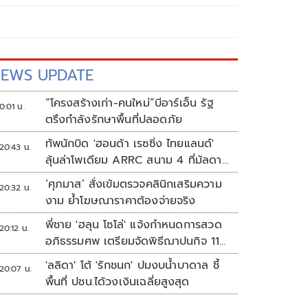
EWS UPDATE
“โครงสร้างเก่า-คนใหม่”บีอาร์เอ็น รัฐ
0:01 น.
ตรึงกำลังรักษาพื้นที่ปลอดภัย
ทัพนักบิด 'ฮอนด้า เรซซิ่ง ไทยแลนด์'
20:43 น.
ลุ้นล่าโพเดียม ARRC สนาม 4 ที่มัลดาลิ
กา
‘ศุภมาส’ สั่งเข้มตรวจคลินิกเสริมความ
20:32 น.
งาม ย้ำโฆษณาราคาต้องจ่ายจริง
พี่ชาย 'ฮลุน โซโล่' แจ้งกำหนดการสวด
20:12 น.
อภิธรรมศพ เตรียมจัดพิธีฌาปนกิจ 11
ส.ค.
'ลลิดา' โต้ 'รักชนก' ปมงบน้ำบาดาล ชี้
20:07 น.
พื้นที่ ปชน.ได้วงเงินเฉลี่ยสูงสุด