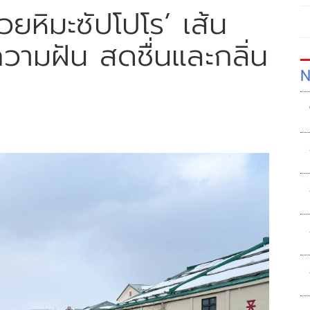
ยหิมะซัปโปโร’ เส้น
ความฝัน สดชื่นและกลิ่น
N