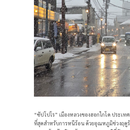
“ซัปโปโร” เมืองหลวงของฮอกไกโด ประเทศญี
ที่สุดสำหรับการหนีร้อน ด้วยอุณหภูมิช่วงฤดู