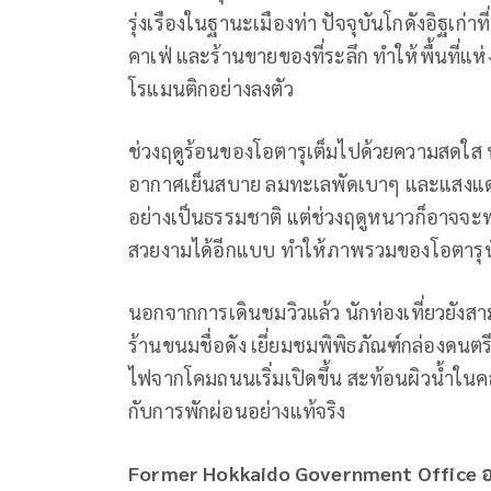
รุ่งเรืองในฐานะเมืองท่า ปัจจุบันโกดังอิฐเก่า
คาเฟ่ และร้านขายของที่ระลึก ทำให้พื้นที่แ
โรแมนติกอย่างลงตัว
ช่วงฤดูร้อนของโอตารุเต็มไปด้วยความสดใส น
อากาศเย็นสบาย ลมทะเลพัดเบาๆ และแสงแดด
อย่างเป็นธรรมชาติ แต่ช่วงฤดูหนาวก็อาจจะ
สวยงามได้อีกแบบ ทำให้ภาพรวมของโอตารุนั้
นอกจากการเดินชมวิวแล้ว นักท่องเที่ยวยังส
ร้านขนมชื่อดัง เยี่ยมชมพิพิธภัณฑ์กล่องดนตรี 
ไฟจากโคมถนนเริ่มเปิดขึ้น สะท้อนผิวน้ำใ
กับการพักผ่อนอย่างแท้จริง
Former Hokkaido Government Office อ