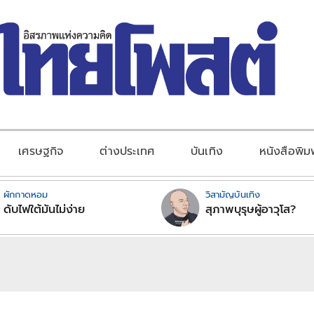
เศรษฐกิจ
ต่างประเทศ
บันเทิง
หนังสือพิม
ผักกาดหอม
วิสามัญบันเทิง
ดับไฟใต้มันไม่ง่าย
สุภาพบุรุษผู้อาวุโส?