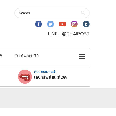
LINE : @THAIPOST
พ์
ไทยโพสต์ ทีวี
คันปากอยากเล่า
เลขทรัพย์สินให้โชค