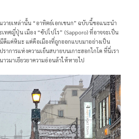
ุ่นวายเหล่านั้น “อาทิตย์เอกเขนก” ฉบับนี้ขอแนะนำ
เทศญี่ปุ่น เมือง “ซัปโปโร” (Sapporo) ที่อาจจะเป็น
มีดีแค่หิมะ แต่คือเมืองที่ถูกออกแบบมาอย่างเป็น
อมปราการแห่งความเย็นสบายบนเกาะฮอกไกโด ที่นี่เรา
หนาวมาเยียวยาความอ่อนล้าให้หายไป