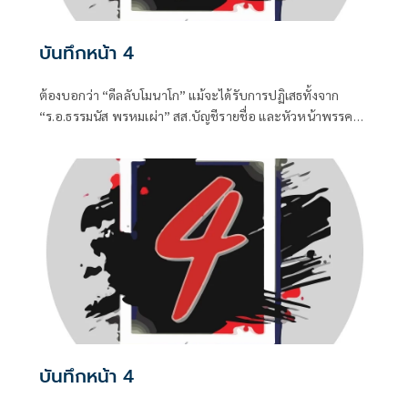
บันทึกหน้า 4
ต้องบอกว่า “ดีลลับโมนาโก” แม้จะได้รับการปฏิเสธทั้งจาก
“ร.อ.ธรรมนัส พรหมเผ่า” สส.บัญชีรายชื่อ และหัวหน้าพรรค
กล้าธรรม (กธ.) รวมถึง “แพทองธาร ชินวัตร” อดีตนายก
รัฐมนตรี ที่ปัจจุบันรั้งเก้าอี้ที่ปรึกษาพรรคเพื่อไทยไปแล้ว แต่
เมื่อมีควันย่อมมีไฟอย่างไรอย่างนั้น จึงทำให้ “อนุทิน ชาญวีร
กูล” นายกรัฐมนตรีและรัฐมนตรีว่าการกระทรวงมหาดไทยถึง
กับประกาศกลางวงประชุมคณะรัฐมนตรีในวันพุธที่ 5 สิงหาคม
บันทึกหน้า 4