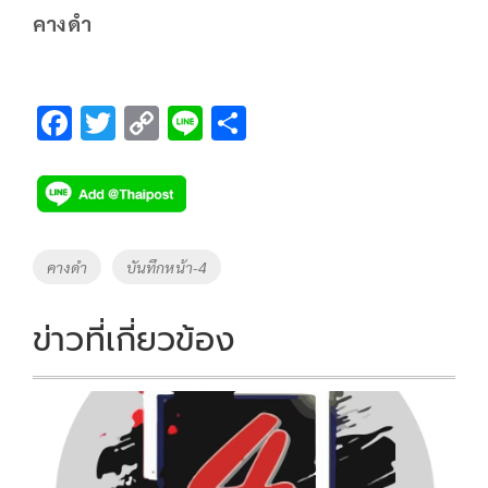
คางดำ
F
T
C
Li
S
ac
wi
o
n
h
e
tt
p
e
ar
b
er
y
e
o
Li
Tags
คางดำ
บันทึกหน้า-4
o
n
k
k
ข่าวที่เกี่ยวข้อง