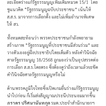
ละเอียดร่างแก้รัฐธรรมนูญเพิ่มเติมหมวด 15/1 โดย
ชูแนวคิด “รัฐธรรมนูญฉบับประชาชน” เน้นให้
ส.ส.ร. มาจากการเลือกตั้ง และไม่เพิ่มอำนาจพิเศษ
ให้ สว.
ทั้งหมดสะท้อนว่า พรรคประชาชนกำลังพยายาม
สร้างภาพ “รัฐธรรมนูญที่ประชาชนมีส่วนร่วม” และ
วางตัวเองอยู่ฝั่งประชาธิปไตยเต็มตัว หลังคำวินิจฉัย
ศาลรัฐธรรมนูญ 18/2568 ถูกมองว่าเป็นอุปสรรคต่อ
การเลือก ส.ส.ร.โดยตรง ซึ่งต้องดูว่าถึงเวลาแล้วจะขัด
คำวินิจฉัยศาลรัฐธรรมนูญหรือไม่
ด้านพรรคภูมิใจไทยซึ่งเปิดเกมยื่นร่างแก้รัฐธรรมนูญ
นำไปก่อน ก็เริ่มส่งสัญญาณประนีประนอมมากขึ้น
ภราดร ปริศนานันทกุล
รมต.ประจำสำนักนายกฯ