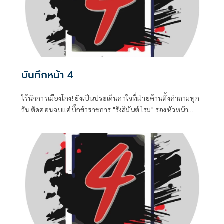
บันทึกหน้า 4
ไร้นักการเมืองโกง! ยังเป็นประเด็นคาใจที่ฝ่ายค้านตั้งคำถามทุก
วัน ตัดตอนจบแค่บิ๊กข้าราชการ "รังสิมันต์ โรม" รองหัวหน้า
พรรคประชาชน ในฐานะประธานคณะกรรมาธิการการ
กฎหมาย การยุติธรรรมและสิทธิมนุษยชน