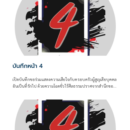
เครดิตเพื่อสร้างความสั่นคลอน และ สส.บางกลุ่มในพรรค
สีน้ำเงินที่กระหายเก้าอี้กระทรวง
บันทึกหน้า 4
เปิดบันทึกขอร่วมแสดงความเสียใจกับครอบครัวผู้สูญเสียบุคคล
อันเป็นที่รักไป ด้วยความโฉดชั่วไร้ศีลธรรมปราศจากสำนึกของ
“ฆาตกร” ซึ่งเป็นอดีตนักโทษซ้ำซาก ...0