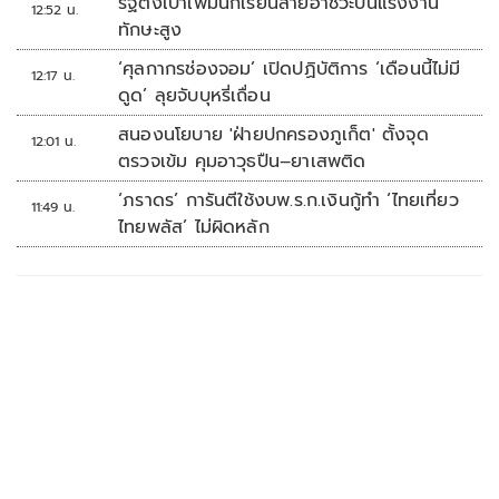
รัฐตั้งเป้าเพิ่มนักเรียนสายอาชีวะปั้นแรงงาน
12:52 น.
ทักษะสูง
‘ศุลกากรช่องจอม’ เปิดปฏิบัติการ ‘เดือนนี้ไม่มี
12:17 น.
ดูด’ ลุยจับบุหรี่เถื่อน
สนองนโยบาย 'ฝ่ายปกครองภูเก็ต' ตั้งจุด
12:01 น.
ตรวจเข้ม คุมอาวุธปืน–ยาเสพติด
‘ภราดร’ การันตีใช้งบพ.ร.ก.เงินกู้ทำ ‘ไทยเที่ยว
11:49 น.
ไทยพลัส’ ไม่ผิดหลัก