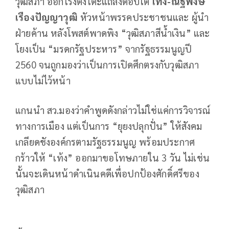
วุฒิสภา ออกโรงตั้งโต๊ะแถลงตอบโต้
เท้ง-ณัฐพงษ์
เรืองปัญญาวุฒิ
หัวหน้าพรรคประชาชนและ ผู้นำ
ฝ่ายค้าน หลังโพสต์พาดพิง “วุฒิสภาสีน้ำเงิน” และ
โยงเป็น “มรดกรัฐประหาร” จากรัฐธรรมนูญปี
2560 จนถูกมองว่าเป็นการเปิดศึกตรงกับวุฒิสภา
แบบไม่ไว้หน้า
แกนนำ สว.มองว่าคำพูดดังกล่าวไม่ใช่แค่การวิจารณ์
ทางการเมือง แต่เป็นการ “ยุยงปลุกปั่น” ให้สังคม
เกลียดชังองค์กรตามรัฐธรรมนูญ พร้อมประกาศ
กร้าวให้ “เท้ง” ออกมาขอโทษภายใน 3 วัน ไม่เช่น
นั้นจะเดินหน้าดำเนินคดีเพื่อปกป้องศักดิ์ศรีของ
วุฒิสภา