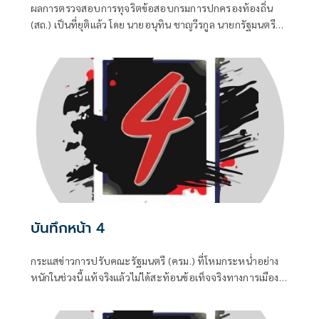
ผลการตรวจสอบการทุจริตข้อสอบกรมการปกครองท้องถิ่น
(สถ.) เป็นที่ยุติแล้ว โดย นายอนุทิน ชาญวีรกูล นายกรัฐมนตรี
และ รมว.มหาดไทย บอกว่า ในส่วนของรัฐบาลดำเนินการทุก
อย่างที่ควรทำหมดแล้ว จบแล้ว
บันทึกหน้า 4
กระแสข่าวการปรับคณะรัฐมนตรี (ครม.) ที่โหมกระหน่ำอย่าง
หนักในช่วงนี้ แท้จริงแล้วไม่ได้สะท้อนข้อเท็จจริงทางการเมือง
แต่เป็นเพียงเกมจิตวิทยาและสงครามข่าวสารที่ถูกขับเคลื่อน
จากสองทางหลัก คือกลุ่มคนนอกที่ไม่ชอบรัฐบาล พยายามดิส