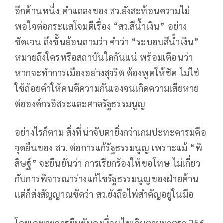
อีกด้านหนึ่ง คำแถลงของ สว.ยังสะท้อนความไม่
พอใจต่อกระแสโจมตีเรื่อง “สว.สีน้ำเงิน” อย่าง
ชัดเจน ถึงขั้นย้อนถามว่า คำว่า “ระบอบสีน้ำเงิน”
หมายถึงใครหรือสถาบันใดกันแน่ พร้อมเตือนว่า
หากจะทำการเมืองอย่างสุจริต ต้องพูดให้ชัด ไม่ใช่
ใช้ถ้อยคำให้คนตีความกันเองจนเกิดความเสียหาย
ต่อองค์กรอิสระและศาลรัฐธรรมนูญ
อย่างไรก็ตาม สิ่งที่น่าจับตายิ่งกว่าเกมปะทะคารมคือ
จุดยืนของ สว. ต่อการแก้รัฐธรรมนูญ เพราะแม้ “พิ
สิษฐ์” จะยืนยันว่า การเรียกร้องให้ขอโทษ ไม่เกี่ยว
กับการพิจารณาร่างแก้ไขรัฐธรรมนูญของฝ่ายค้าน
แต่ก็ส่งสัญญาณชัดว่า สว.ยังถือไพ่สำคัญอยู่ในมือ
โดยเฉพาะการยืนยันคงเงื่อนไขเดิมตามมาตรา 256