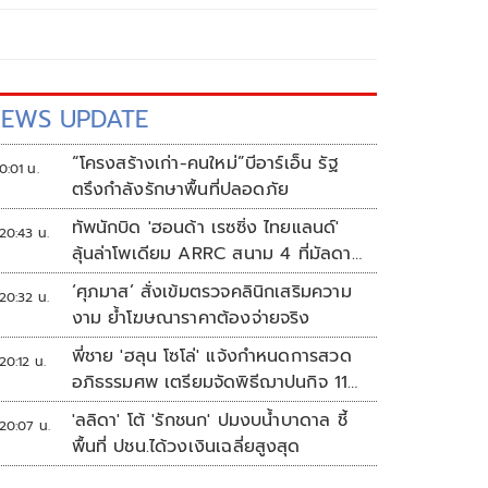
EWS UPDATE
“โครงสร้างเก่า-คนใหม่”บีอาร์เอ็น รัฐ
0:01 น.
ตรึงกำลังรักษาพื้นที่ปลอดภัย
ทัพนักบิด 'ฮอนด้า เรซซิ่ง ไทยแลนด์'
20:43 น.
ลุ้นล่าโพเดียม ARRC สนาม 4 ที่มัลดาลิ
กา
‘ศุภมาส’ สั่งเข้มตรวจคลินิกเสริมความ
20:32 น.
งาม ย้ำโฆษณาราคาต้องจ่ายจริง
พี่ชาย 'ฮลุน โซโล่' แจ้งกำหนดการสวด
20:12 น.
อภิธรรมศพ เตรียมจัดพิธีฌาปนกิจ 11
ส.ค.
'ลลิดา' โต้ 'รักชนก' ปมงบน้ำบาดาล ชี้
20:07 น.
พื้นที่ ปชน.ได้วงเงินเฉลี่ยสูงสุด