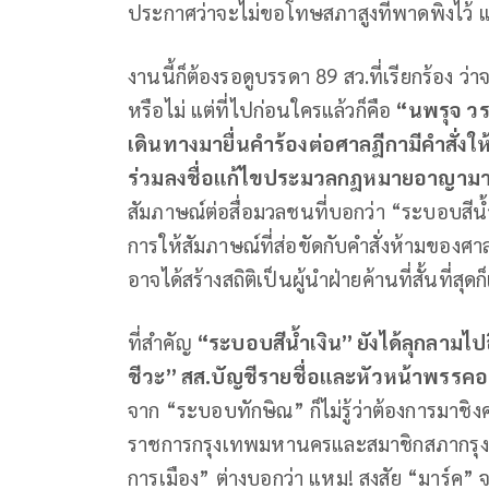
ประกาศว่าจะไม่ขอโทษสภาสูงที่พาดพิงไว้ และ
งานนี้ก็ต้องรอดูบรรดา 89 สว.ที่เรียกร้อง ว
หรือไม่ แต่ที่ไปก่อนใครแล้วก็คือ
“นพรุจ วร
เดินทางมายื่นคำร้องต่อศาลฎีกามีคำสั่งให
ร่วมลงชื่อแก้ไขประมวลกฎหมายอาญาม
สัมภาษณ์ต่อสื่อมวลชนที่บอกว่า “ระบอบสีน้
การให้สัมภาษณ์ที่ส่อขัดกับคำสั่งห้ามของศาล
อาจได้สร้างสถิติเป็นผู้นำฝ่ายค้านที่สั้นที่สุดก
ที่สำคัญ
“ระบอบสีน้ำเงิน” ยังได้ลุกลามไปอ
ชีวะ” สส.บัญชีรายชื่อและหัวหน้าพรรคอ
จาก “ระบอบทักษิณ” ก็ไม่รู้ว่าต้องการมาชิงค
ราชการกรุงเทพมหานครและสมาชิกสภากรุงเ
การเมือง” ต่างบอกว่า แหม! สงสัย “มาร์ค”