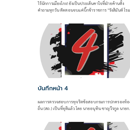
ไร้นักการเมืองโกง! ยังเป็นประเด็นคาใจที่ฝ่ายค้านตั้ง
คำถามทุกวัน ตัดตอนจบแค่บิ๊กข้าราชการ "รังสิมันต์ โรม
รองหัวหน้าพรรคประชาชน ในฐานะประธานคณะ
กรรมาธิการการกฎหมาย การยุติธรรรมและสิทธิมนุษยช
บันทึกหน้า 4
ผลการตรวจสอบการทุจริตข้อสอบกรมการปกครองท้อ
ถิ่น (สถ.) เป็นที่ยุติแล้ว โดย นายอนุทิน ชาญวีรกูล นายก
รัฐมนตรีและ รมว.มหาดไทย บอกว่า ในส่วนของรัฐบาล
ดำเนินการทุกอย่างที่ควรทำหมดแล้ว จบแล้ว