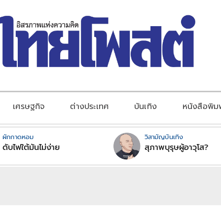
เศรษฐกิจ
ต่างประเทศ
บันเทิง
หนังสือพิม
ผักกาดหอม
วิสามัญบันเทิง
ดับไฟใต้มันไม่ง่าย
สุภาพบุรุษผู้อาวุโส?