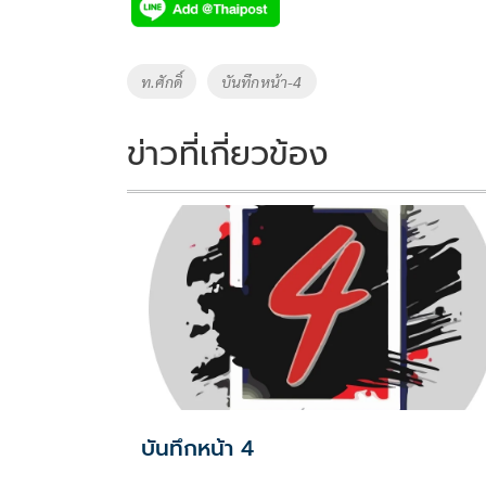
e
tt
p
e
ar
b
er
y
e
o
Li
Tags
ท.ศักดิ์
บันทึกหน้า-4
o
n
k
k
ข่าวที่เกี่ยวข้อง
บันทึกหน้า 4