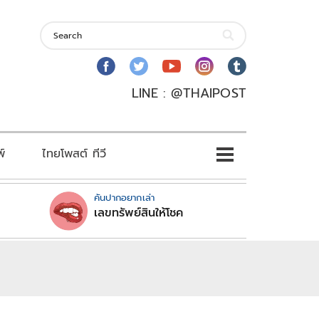
LINE : @THAIPOST
พ์
ไทยโพสต์ ทีวี
คันปากอยากเล่า
เลขทรัพย์สินให้โชค