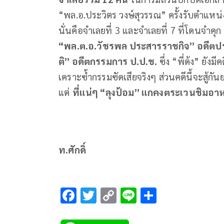
“พล.อ.ประวิตร วงษ์สุวรรณ” ครั้งรับตำแหน่
นั่นคือจำเลยที่ 3 และจำเลยที่ 7 ที่โดนจำคุ
“พล.ต.อ.วัชรพล ประสารราชกิจ” อดีตประธ
ติ” อดีตกรรมการ ป.ป.ช.
ซึ่ง “พี่ด้ง” ยัง
เคราะซ้ำกรรมซัดเสียจริงๆ ส่วนคดีนี้จะสู้ก
แต่
ที่แน่ๆ “ลุงป้อม” แกคงตระเวนชิมอาห
ท.ศักดิ์
F
T
C
Li
S
ac
wi
o
n
h