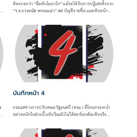
ต้องบอกว่า “ดีลลับโมนาโก” แม้จะได้รับการปฏิเสธทั้งจาก
"
“ร.อ.ธรรมนัส พรหมเผ่า” สส.บัญชีรายชื่อ และหัวหน้า
พรรคกล้าธรรม (กธ.) รวมถึง “แพทองธาร ชินวัตร” อดีต
น
นายกรัฐมนตรี ที่ปัจจุบันรั้งเก้าอี้ที่ปรึกษาพรรคเพื่อไทย
ไปแล้ว แต่เมื่อมีควันย่อมมีไฟอย่างไรอย่างนั้น จึงทำให้
“อนุทิน ชาญวีรกูล” นายกรัฐมนตรีและรัฐมนตรีว่าการ
กระทรวงมหาดไทยถึงกับประกาศกลางวงประชุมคณะ
รัฐมนตรีในวันพุธที่ 5 สิงหาคม
บันทึกหน้า 4
ง
กระแสข่าวการปรับคณะรัฐมนตรี (ครม.) ที่โหมกระหน่ำ
อย่างหนักในช่วงนี้ แท้จริงแล้วไม่ได้สะท้อนข้อเท็จจริง
ทางการเมือง แต่เป็นเพียงเกมจิตวิทยาและสงครามข่าวสาร
ที่ถูกขับเคลื่อนจากสองทางหลัก คือกลุ่มคนนอกที่ไม่ชอบ
รัฐบาล พยายามดิสเครดิตเพื่อสร้างความสั่นคลอน และ