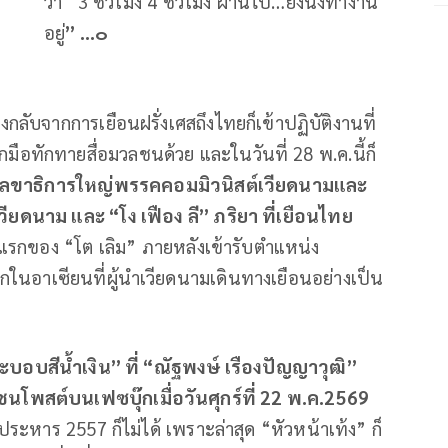
ว่า “3 ชั่วโมง 4 ชั่วโมง ผ่านไป…ยังนั่งทำงาน
อยู่
” …๐
กลับจากการเยือนฝรั่งเศสถึงไทยก็เข้าปฏิบัติงานที่
กมือทักทายสื่อมวลชนด้วย และในวันที่ 28 พ.ค.นี้ก็
” เลขาธิการใหญ่พรรคคอมมิวนิสต์เวียดนามและ
ยดนาม และ “โง เฟือง ลี” ภริยา ที่เยือนไทย
งแรกของ “โต เลิม” ภายหลังเข้ารับตำแหน่ง
นอาเซียนที่ผู้นำเวียดนามเดินทางเยือนอย่างเป็น
ะบอบสีน้ำเงิน” ที่ “ณัฐพงษ์ เรืองปัญญาวุฒิ”
โพสต์บนเฟซบุ๊กเมื่อวันศุกร์ที่ 22 พ.ค.2569
ประหาร 2557 ก็ไม่ได้ เพราะล่าสุด “หัวหน้าเท้ง” ก็