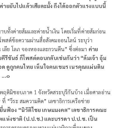
พ่ายยับไปแล้วเสียละมั้ง ถึงได้ออกตัวแรงแบบนี้
บทั้งค่ายส้มและค่ายน้ำเงิน โดยเริ่มที่ค่ายส้มก่อน
 โพสต์ข้อความผ่านสื่อสังคมออนไลน์ ระบุว่า
ัน เลีย โลภ จองหองและกวนตีน” ซึ่งต่อมา
ค่าย
รีขันธ์ ก็โพสต์ตอบกลับเช่นกันว่า “ล้มเจ้า อุ้ม
วรอด ดูถูกคนไทย เห็นใจคนเขมร เนรคุณแผ่นดิน
ง
...๐
ติมิชอบภาค 1 จังหวัดสระบุรีกันบ้าง เมื่อศาลอ่าน
ี่ “วีระ สมความคิด” เลขาธิการเครือข่าย
ยื่นฟ้อง “นิวัติไชย เกษมมงคล” เลขาธิการคณะ
ห่งชาติ (ป.ป.ช.) และบรรดา ป.ป.ช. เป็น
ารการครอบครองแหวนแม่นาฬิกาเพื่อนของ