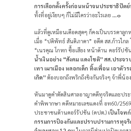
การเลือกตั้งครั้งก่อนหน้าจนประชาธิปัตย์
ทั้งที่อยู่เงียบๆ ก็ไม่มีใครว่าอะไรเลย
...๐
แล้วที่ดูเหมือนเดือดสุดๆ ก็คงเป็นบรรดาลูกหา
เมื่อ “ปดิพัทธ์ สันติภาดา” อดีต สส.ก้าวไกล
“เนรคุณ โกหก ซื้อเสียง หน้าด้าน คอร์รัปช
น้ำเงินอย่าง “สังคม แดงโชติ” สส.ประจวบคี
เทา เผาเมือง หลอกเด็ก ทิ้งเพื่อน เอาตั
เกิด”
ต้องบอกถึงพริกถึงขิงกันจริงๆ จ้าพี่น้อ
หันมาดูคำตัดสินศาลอาญาคดีทุจริตและประพฤ
คำพิพากษา คดีหมายเลขแดงที่ อท60/2569 ท
ประชาชนต้านคอร์รัปชัน (คปต.)
เป็นโจทก์
กรรมการป้องกันและปราบปรามการทุจริตแ
จำเลยรวม
12
คน
ในการมีส่วนปกปิดเอกส