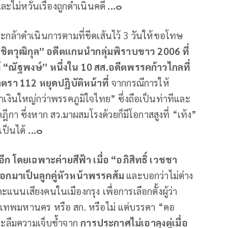
ไม่หวั่นเรื่องถูกดำเนินคดี
...๐
่าจะกล้าดำเนินการตามที่ขีดเส้นไว้ 3 วันให้ขอโทษ
ชิตวุฒิกุล” อดีตแกนนำกลุ่มพิราบขาว
2006
ที่
้ “ณัฐพงษ์” หนึ่งใน
10
สส.อดีตพรรคก้าวไกลที่
าตรา
112
หยุดปฏิบัติหน้าที่
จากกรณีการให้
ำเงินใหญ่กว่าพรรคภูมิใจไทย” ซึ่งถือเป็นท่าทีและ
ฎีกา ซึ่งหาก สว.มาผสมโรงด้วยก็มีโอกาสสูงที่ “เท้ง”
็เป็นได้
...๐
ีก โดยเฉพาะค่ายสีฟ้า เมื่อ “อภิสิทธิ์ เวชชา
อกมาเป็นลูกคู่หัวหน้าพรรคส้ม
และบอกว่าไม่ต่าง
ะแนนเสียงคนในเมืองกรุง เพื่อการเลือกตั้งผู้ว่า
ทพมหานคร หรือ สก. หรือไม่ แต่บรรดา “คอ
 จะลืมความเจ็บช้ำจาก
การประกาศไม่เอาลุงตู่เมื่อ