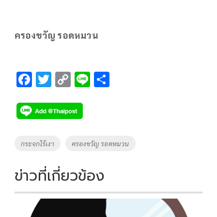
ครองขวัญ รอดหมวน
F
T
C
Li
S
ac
wi
o
n
h
e
tt
p
e
ar
b
er
y
e
o
Li
Tags
กระจกไร้เงา
ครองขวัญ รอดหมวน
o
n
k
k
ข่าวที่เกี่ยวข้อง