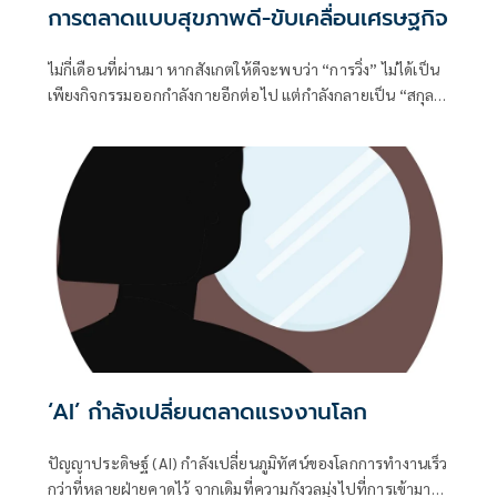
การตลาดแบบสุขภาพดี-ขับเคลื่อนเศรษฐกิจ
ไม่กี่เดือนที่ผ่านมา หากสังเกตให้ดีจะพบว่า “การวิ่ง” ไม่ได้เป็น
เพียงกิจกรรมออกกำลังกายอีกต่อไป แต่กำลังกลายเป็น “สกุล
เงิน” รูปแบบใหม่ที่หลายแบรนด์นำมาใช้สร้างความสัมพันธ์กับ
ผู้บริโภค จะเห็นได้ว่าเริ่มเห็นแคมเปญแปลกตาเกิดขึ้นมากมาย
ในตลาด วิ่งครบระยะแลกรับแว่นตา วิ่งสะสมกิโลเมตรแลกนวดส
ปา วิ่งแลกบริการความงาม วิ่งแลกอาหารสัตว์เลี้ยง หรือแม้แต่วิ่ง
แลกสิทธิประโยชน์ด้านสุขภาพ คำถามที่น่าสนใจคือ ทำไมธุรกิจ
ที่อยู่กันคนละโลก ตั้งแต่ร้านอาหาร คลินิกความงาม โรงแรม
ร้านแว่น ไปจนถึงธุรกิจสัตว์เลี้ยง กลับเลือกใช้ “การวิ่ง” เป็น
เงื่อนไขเดียวกันในการมอบรางวัล
‘AI’ กำลังเปลี่ยนตลาดแรงงานโลก
ปัญญาประดิษฐ์ (AI) กำลังเปลี่ยนภูมิทัศน์ของโลกการทำงานเร็ว
กว่าที่หลายฝ่ายคาดไว้ จากเดิมที่ความกังวลมุ่งไปที่การเข้ามา