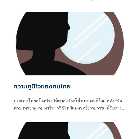
แทนที่แรงงานของเทคโนโลยี วันนี้โจทย์สำคัญกลับขยับไปสู่
คำถามว่า ‘คนทำงาน’ จะต้องปรับตัวอย่างไรเพื่อให้ยังคงมี
บทบาทในตลาดแรงงานที่กำลังเปลี่ยนแปลงอย่างรวดเร็ว ขณะ
ที่องค์กรทั่วโลกต่างเร่งนำ AI มาเป็นส่วนหนึ่งของการดำเนิน
ธุรกิจ ทำให้คุณสมบัติและทักษะที่นายจ้างมองหาจากบุคลากรก็
เริ่มเปลี่ยนไปพร้อมกัน
ความภูมิใจของคนไทย
ประเทศไทยสร้างประวัติศาสตร์หน้าใหม่บนเวทีโลก หลัง “วัด
พระมหาธาตุวรมหาวิหาร” จังหวัดนครศรีธรรมราช ได้รับการ
ขึ้นทะเบียนเป็น แหล่งมรดกโลกทางวัฒนธรรม แห่งใหม่ของไทย
ตามมติที่ประชุมคณะกรรมการมรดกโลกสมัยสามัญ ครั้งที่ 48 ซึ่ง
จัดขึ้นระหว่างวันที่ 19-29 กรกฎาคม 2569 ณ นครปูซาน
สาธารณรัฐเกาหลี นับเป็นก้าวสำคัญในการยกระดับคุณค่ามรดก