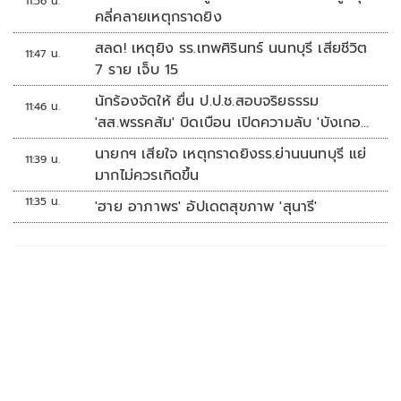
11:56 น.
คลี่คลายเหตุกราดยิง
สลด! เหตุยิง รร.เทพศิรินทร์ นนทบุรี เสียชีวิต
11:47 น.
7 ราย เจ็บ 15
นักร้องจัดให้ ยื่น ป.ป.ช.สอบจริยธรรม
11:46 น.
'สส.พรรคส้ม' บิดเบือน เปิดความลับ 'บังเกอร์
ทหาร'
นายกฯ เสียใจ เหตุกราดยิงรร.ย่านนนทบุรี แย่
11:39 น.
มากไม่ควรเกิดขึ้น
11:35 น.
'ฮาย อาภาพร' อัปเดตสุขภาพ 'สุนารี'