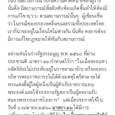
ในบางสถานการณ์ ก็เกินความคาดหมายของผู้ร่าง
นั่นคือ มีสถานการณ์ที่สลับซับซ้อนเกิดขึ้นทำให้ต้องมี
การแก้ไข พ.ร.บ. ตามสถานการณ์นั้นๆ ผู้เขียนเชื่อ
ว่า ในกรณีของประเทศอื่นๆและรวมทั้งประเทศไทย
เราก็น่าจะอยู่ในเงื่อนไขไม่ต่างกัน นั่นคือ คงอาจต้อง
มีการแก้ไขกฎหมายให้ทันกับสถานการณ์
อย่างเช่นในร่างรัฐธรรมนูญ พ.ศ. ๒๕๖๐ ที่ผ่าน
ประชามติ มาตรา ๑๖ กำหนดไว้ว่า “ในเมื่อพระมหา
กษัตริย์จะไม่ประทับอยู่ในราชอาณาจักร หรือจะทรง
บริหารพระราชภาระไม่ได้ด้วยเหตุใดก็ตาม จะได้
ทรงแต่งตั้งผู้ใดผู้หนึ่งเป็นผู้สำเร็จราชการแทน
พระองค์ และให้ประธานรัฐสภาเป็นผู้ลงนามรับ
สนองพระบรมราชโองการ” แต่เมื่อประกาศใช้ใน
วันที่ ๖ เมษายน ๒๕๖๐
มาตรา ๑๖
ได้มีการ