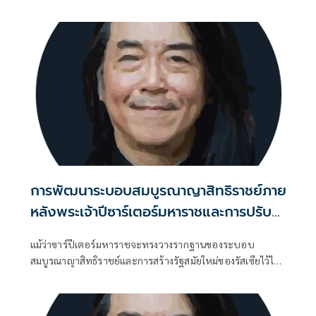
ใดๆ
วงศ์ เป็นนายกรัฐมนตรี ประกาศพระบรมราชโองการ
การพัฒนาระบอบสมบูรณาญาสิทธิราชย์ภาย
หลังพระเจ้าปีซาร์เตอร์มหาราชและการปรับ
ความสัมพันธ์ระหว่างพระมหากษัตริย์กับ
แม้ว่าซาร์ปีเตอร์มหาราชจะทรงวางรากฐานของระบอบ
ชนชั้นขุนนาง
สมบูรณาญาสิทธิราชย์และการสร้างรัฐสมัยใหม่ของรัสเซียไว้ได้
อย่างมั่นคง แต่ภายหลังการเสด็จสวรรคตของพระองค์