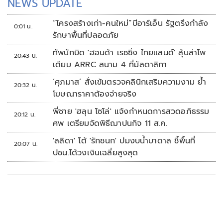
NEWS UPDATE
“โครงสร้างเก่า-คนใหม่”บีอาร์เอ็น รัฐตรึงกำลัง
0:01 น.
รักษาพื้นที่ปลอดภัย
ทัพนักบิด 'ฮอนด้า เรซซิ่ง ไทยแลนด์' ลุ้นล่าโพ
20:43 น.
เดียม ARRC สนาม 4 ที่มัลดาลิกา
‘ศุภมาส’ สั่งเข้มตรวจคลินิกเสริมความงาม ย้ำ
20:32 น.
โฆษณาราคาต้องจ่ายจริง
พี่ชาย 'ฮลุน โซโล่' แจ้งกำหนดการสวดอภิธรรม
20:12 น.
ศพ เตรียมจัดพิธีฌาปนกิจ 11 ส.ค.
'ลลิดา' โต้ 'รักชนก' ปมงบน้ำบาดาล ชี้พื้นที่
20:07 น.
ปชน.ได้วงเงินเฉลี่ยสูงสุด