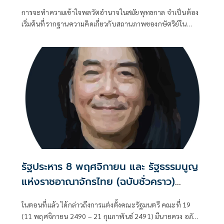
พระไตรปิฏก
การจะทำความเข้าใจพลวัตอำนาจในสมัยพุทธกาล จำเป็นต้อง
เริ่มต้นที่รากฐานความคิดเกี่ยวกับสถานภาพของกษัตริย์ใน
อุดมการณ์พราหมณ์ดั้งเดิม
รัฐประหาร 8 พฤศจิกายน และ รัฐธรรมนูญ
แห่งราชอาณาจักรไทย (ฉบับชั่วคราว)
พุทธศักราช 2490 (ตอนที่ 16): จอมพล ป.
ในตอนที่แล้ว ได้กล่าวถึงการแต่งตั้งคณะรัฐมนตรี คณะที่ 19
สาบานว่าทำรัฐประหาร ไม่ได้หวังตำแหน่ง
(11 พฤศจิกายน 2490 – 21 กุมภาพันธ์ 2491) มีนายควง อภัย