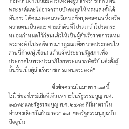
ว่ามีความจําเป็นสมควรแต่งตั้งผู้สําเร็จราชการแทน
พระองค์และไม่อาจกราบบังคมทูลให้ทรงแต่งตั้งได้
ทันการ ให้คณะองคมนตรีเสนอชื่อบุคคลคนหนึ่งหรือ
หลายคนเป็นคณะ ตามลําดับที่โปรดเกล้าโปรดกระ
หม่อมกําหนดไว้ก่อนแล้วให้เป็นผู้สําเร็จราชการแทน
พระองค์ (โปรดพิจารณากฎมณเฑียรบาลประกอบใน
ส่วนนี้ด้วย/ผู้เขียน) แล้วแจ้งประธานรัฐสภาเพื่อ
ประกาศในพระปรมาภิไธยพระมหากษัตริย์ แต่งตั้งผู้
นั้นขึ้นเป็นผู้สําเร็จราชการแทนพระองค์”
ซึ่งข้อความในมาตรา ๑๗ นี้
ไม่ใช่ของใหม่เสียทีเดีว เพราะในรัฐธรรมนูญ พ.ศ.
๒๔๗๕ และรัฐธรรมนูญ พ.ศ. ๒๔๘๙ ก็มีมาตราใน
ทำนองเดียวกันกับมาตรา ๑๗ ของรัฐธรรมนูญฉบับ
ปัจจุบัน