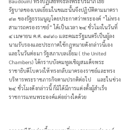
Baudouin) ทรงปฏิเสธที่จะลงพระปรมาภิไธย
รัฐบาลของเบลเยี่ยมในขณะนั้นจึงปฏิบัติตามมาตรา
๙๓ ของรัฐธรรมนูญโดยประกาศว่าพระองค์ “ไม่ทรง
สามารถครองราชย์” ได้เป็นเวลา ๒๔ ชั่วโมงในวันที่
๔ เมษายน ค.ศ. ๑๙๙๐ และคณะรัฐมนตรีเป็นผู้ลง
นามรับรองและประกาศใช้กฎหมายดังกล่าวนี้เอง
และในวันต่อมา รัฐสภาเบลเยี่ยม ( the United
Chambers) ได้กราบบังคมทูลเชิญสมเด็จพระ
ราชาธิบดีโบดวงให้ทรงกลับมาครองราชย์และทรง
บริหารพระราชภารกิจตามปรกติต่อไป และในช่วง
๒๔ ชั่วโมงดังกล่าวนี้ ก็มิได้มีการแต่งตั้งผู้สำเร็จ
ราชการแทนพระองค์แต่อย่างใดด้วย