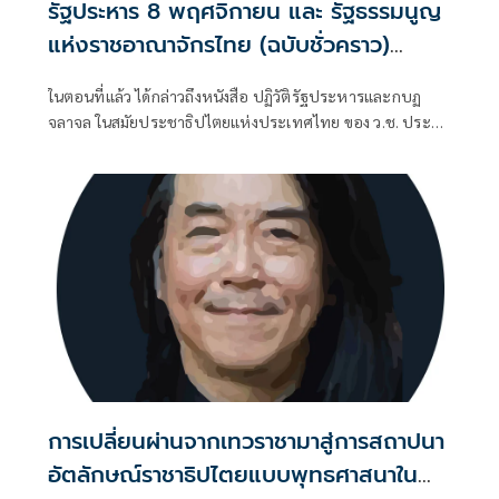
รัฐประหาร 8 พฤศจิกายน และ รัฐธรรมนูญ
แห่งราชอาณาจักรไทย (ฉบับชั่วคราว)
พุทธศักราช 2490 (ตอนที่ 17): พระราช
ในตอนที่แล้ว ได้กล่าวถึงหนังสือ ปฏิวัติรัฐประหารและกบฏ
หัตถเลขาในหลวงรัชกาลที่ 9 สนับสนุน
จลาจล ในสมัยประชาธิปไตยแห่งประเทศไทย ของ ว.ช. ประสัง
รัฐประหารของจอมพล ป. จริงหรือมั่ว ?
สิต ที่ติพิมพ์เผยแพร่ในปี พ.ศ. 2492
การเปลี่ยนผ่านจากเทวราชามาสู่การสถาปนา
อัตลักษณ์ราชาธิปไตยแบบพุทธศาสนาใน