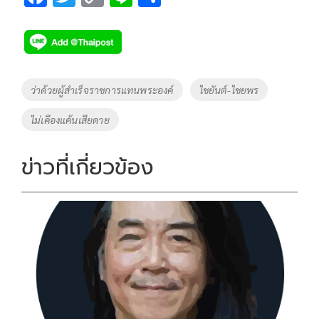
ac
wi
o
n
h
e
tt
p
e
ar
b
er
y
e
o
Li
Tags
ว่าด้วยผู้สำเร็จราชการแทนพระองค์
ไชยันต์-ไชยพร
o
n
ไม่เคืองแค้นเสียดาย
k
k
ข่าวที่เกี่ยวข้อง