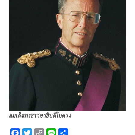
สมเด็จพระราชาธิบดีโบดวง
F
T
C
Li
S