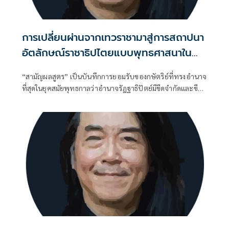
การเปลี่ยนผ่านจากเทวราชามาสู่การสถาปนา
อัตลักษณ์ราชาธิปไตยแบบพุทธศาสนาใน
พระไตรปิฏก : สามัญผลสูตรในฐานะทฤษฎี
“สามัญผลสูตร” เป็นบันทึกการยอมรับของกษัตริย์ที่ทรงอำนาจ
ขีดจำกัดของอำนาจรัฐเหนือแรงงานและ
ที่สุดในยุคสมัยพุทธกาลว่าอำนาจรัฏฐาธิปัตย์มีขีดจำกัดและขีด
ทรัพย์สิน
จำกัดนั้นอยู่ที่พรมแดนระหว่างร่างกายและจิตใจของพลเมือง