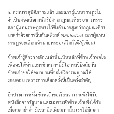
5. ทรงบรรลุนิติภาวะแล้ว และสภาผู้แทนราษฎรไม่
จำเป็นต้องเลือกกษัตริย์ตามกฎมณเฑียรบาล เพราะ
สภาผู้แทนราษฎรทรงไว้ซึ่งอำนาจสูงกว่ากฎมณเฑียร
บาลว่าด้วยการสืบสันตติวงศ์ พ.ศ. ๒๔๖๗ สภาผู้แทน
ราษฎรจะเลือกเจ้านายพระองค์ใดก็ได้/ผู้เขียน)
ข้าพเจ้ารู้สึกว่า หลักเหล่านั้นเป็นหลักที่ข้าพเจ้าพอใจ
เพื่อจะให้ท่านสมาชิกสภาฯนี้มีโอกาสวินิจฉัยกัน
ข้าพเจ้าขอให้พยายามที่จะใช้วิจารณญาณให้
รอบคอบ เพราะการเลือกครั้งนี้เป็นครั้งสำคัญ
อีกประการหนึ่ง ข้าพเจ้าขอเรียนว่า เราเพิ่งได้รับ
หนังสือจากรัฐบาล และเฉพาะตัวข้าพเจ้าเพิ่งได้รับ
เมื่อเวลาย่ำค่ำ มีเวลานิดเดียวเท่านั้น เราไม่มีเวลา