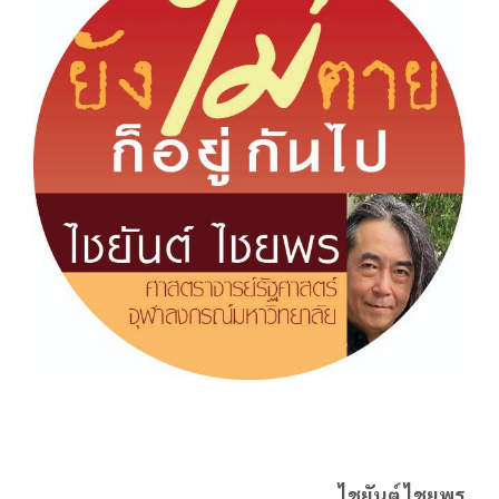
ไชยันต์ ไชยพร