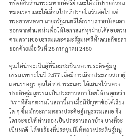
ทรัพย์สินส่วนพระมหากษัตริย์ และได้อภิปรายกันจน
หมดเวลา และได้เลื่อนไปอภิปรายในวันต่อไป แต่
พระยาพหลพฯ นายกรัฐมนตรีได้กราบถวายบังคมลา
ออกจากตำแหน่งเพื่อให้โอกาสแก่ทุกฝ่ายได้สอบสวน
ตามความชอบธรรมและคณะรัฐมนตรีทั้งคณะก็ขอลา
ออกด้วยเมื่อวันที่ 28 กรกฎาคม 2480
คุณไต๋น่าจะเป็นผู้ที่นิยมชมชื่นหลวงประดิษฐ์มนู
ธรรม เพราะในปี 2477 เมื่อมีการเลือกประธานสภาผู้
แทนราษฎร คุณไต๋ ส.ส. พระนคร ได้เสนอให้หลวง
ประดิษฐ์มนูธรรม เป็นประธานสภา โดยให้เหตุผลว่า
“เท่าที่สังเกตงานในสภานี้มา เมื่อมีปัญหาข้อโต้เถียง
ใด ๆ ขึ้น มักจะถามหลวงประดิษฐ์มนูธรรมเสมอ จึง
ใคร่จะขอให้ท่านลองเป็นประธานสภาบ้าง บางที่จะ
เป็นผลดี ได้ขอร้องที่ประชุมมิให้หลวงประดิษฐ์มนู