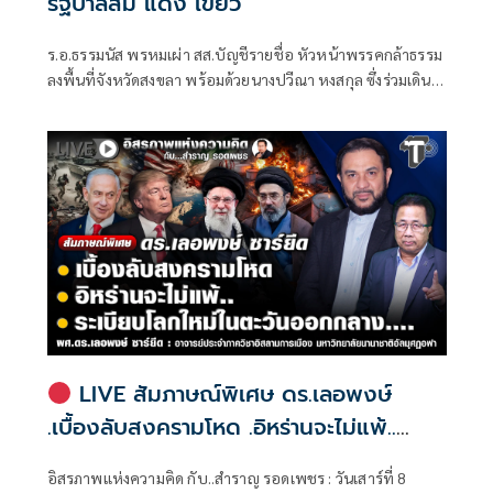
รัฐบาลส้ม แดง เขียว
ร.อ.ธรรมนัส พรหมเผ่า สส.บัญชีรายชื่อ หัวหน้าพรรคกล้าธรรม
ลงพื้นที่จังหวัดสงขลา พร้อมด้วยนางปวีณา หงสกุล ซึ่งร่วมเดิน
ทางมาด้วย เพื่อพบปะนายเดชอิศม์ ขาวทอง และสมาชิกพรรค
ณ ที่ทำการนายเดชอิศม์ โดยมีการประชุมหารือแนวทางการ
ทำงานและขับเคลื่อนนโยบายในพื้นที่ ก่อนเดินทางต่อไปยัง
จังหวัดพัทลุง
LIVE สัมภาษณ์พิเศษ ดร.เลอพงษ์
.เบื้องลับสงครามโหด .อิหร่านจะไม่แพ้..
.ระเบียบโลกใหม่ในตะวันออกกลาง…. |
อิสรภาพแห่งความคิด กับ..สำราญ รอดเพชร : วันเสาร์ที่ 8
อิสรภาพแห่งความคิด กับ..สำราญ รอด