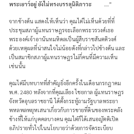
พระเยาว์อยู่ ยังไม่ทรงบรรลุนิติภาวะ
….”
จากข้างต้น แสดงให้เห็นว่า คุณไต๋ไม่เห็นด้วยที่ที่
ประชุมสภาผู้แทนราษฎรจะเลือกพระวรวงศ์เธอ
พระองค์เจ้าอานันทมหิดลเป็นผู้สืบราชสันตติวงศ์
ด้วยเหตุผลที่น่าสนใจไม่น้อยดังที่กล่าวไปข้างต้น และ
เป็นสมาชิกสภาผู้แทนราษฎรไม่กี่คนที่มีความเห็น
เช่นนั้น
คุณไต๋มีบทบาทที่สำคัญยิ่งอีกครั้งในเดือนกรกฎาคม
พ.ศ. 2480 หลังจากที่คุณเลียง ไชยกาล ผู้แทนราษฎร
จังหวัดอุบลราชธานี ได้ตั้งกระทู้ถามรัฐบาลพระยา
พหลพลพยุหเสนาเกี่ยวกับการขายที่ดินของพระคลัง
ข้างที่ให้แก่บุคคลบางคน คุณไต๋ก็ได้เสนอญัตติเปิด
อภิปรายทั่วไปในนโยบายว่าด้วยการจัดระเบียบ