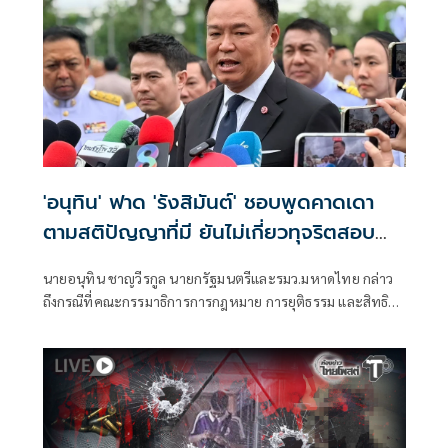
'อนุทิน' ฟาด 'รังสิมันต์' ชอบพูดคาดเดา
ตามสติปัญญาที่มี ยันไม่เกี่ยวทุจริตสอบ
ท้องถิ่น
นายอนุทิน ชาญวีรกูล นายกรัฐมนตรีและรมว.มหาดไทย กล่าว
ถึงกรณีที่คณะกรรมาธิการการกฎหมาย การยุติธรรม และสิทธิ
มนุษยชน สภาผู้แทนราษฎร ที่มี นายรังสิมันต์ โรม เป็นประธาน
กรรมาธิการ มีการอ้างชื่อนายกรัฐมนตรี เข้าไปเกี่ยวข้องกับการ
ทุจริตสอบท้องถิ่น