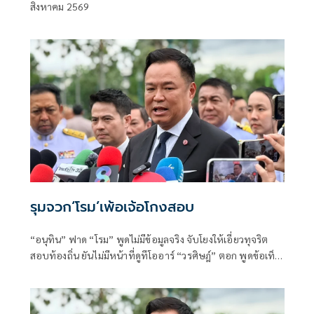
สิงหาคม 2569
เพชร
รุมจวก‘โรม’เพ้อเจ้อโกงสอบ
“อนุทิน” ฟาด “โรม” พูดไม่มีข้อมูลจริง จับโยงให้เอี่ยวทุจริต
สอบท้องถิ่น ยันไม่มีหน้าที่ดูทีโออาร์ “วรศิษฎ์” ตอก พูดข้อเท็จ
จริงไม่ครบ