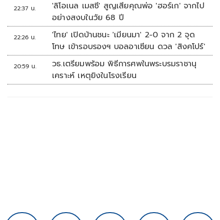
'ลิโอเนล เมสซี' สูญเสียคุณพ่อ 'ฮอร์เก' จากไป
22:37 น.
อย่างสงบในวัย 68 ปี
'ไทย' เปิดบ้านชนะ 'เมียนมา' 2-0 จาก 2 จุด
22:26 น.
โทษ เข้ารอบรองฯ บอลอาเซียน ดวล 'สิงคโปร์'
วธ.เตรียมพร้อม พิธีการศพในพระบรมราชานุ
20:59 น.
เคราะห์ เหตุยิงในโรงเรียน