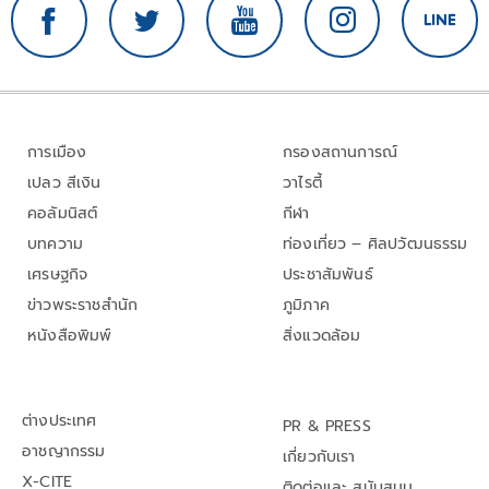
การเมือง
กรองสถานการณ์
เปลว สีเงิน
วาไรตี้
คอลัมนิสต์
กีฬา
บทความ
ท่องเที่ยว – ศิลปวัฒนธรรม
เศรษฐกิจ
ประชาสัมพันธ์
ข่าวพระราชสำนัก
ภูมิภาค
หนังสือพิมพ์
สิ่งแวดล้อม
ต่างประเทศ
PR & PRESS
อาชญากรรม
เกี่ยวกับเรา
X-CITE
ติดต่อและ สนับสนุน