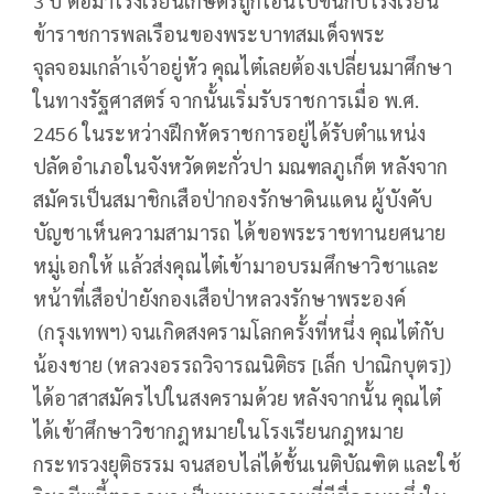
3 ปี ต่อมาโรงเรียนเกษตรถูกโอนไปขึ้นกับโรงเรียน
ข้าราชการพลเรือนของพระบาทสมเด็จพระ
จุลจอมเกล้าเจ้าอยู่หัว คุณไต๋เลยต้องเปลี่ยนมาศึกษา
ในทางรัฐศาสตร์ จากนั้นเริ่มรับราชการเมื่อ พ.ศ.
2456 ในระหว่างฝึกหัดราชการอยู่ได้รับตำแหน่ง
ปลัดอำเภอในจังหวัดตะกั่วปา มณฑลภูเก็ต หลังจาก
สมัครเป็นสมาชิกเสือป่ากองรักษาดินแดน ผู้บังคับ
บัญชาเห็นความสามารถ ได้ขอพระราชทานยศนาย
หมู่เอกให้ แล้วส่งคุณไต๋เข้ามาอบรมศึกษาวิชาและ
หน้าที่เสือป่ายังกองเสือป่าหลวงรักษาพระองค์
(กรุงเทพฯ) จนเกิดสงครามโลกครั้งที่หนึ่ง คุณไต๋กับ
น้องชาย (หลวงอรรถวิจารณนิติธร [เล็ก ปาณิกบุตร])
ได้อาสาสมัครไปในสงครามด้วย หลังจากนั้น คุณไต๋
ได้เข้าศึกษาวิชากฎหมายในโรงเรียนกฎหมาย
กระทรวงยุติธรรม จนสอบไล่ได้ชั้นเนติบัณฑิต และใช้