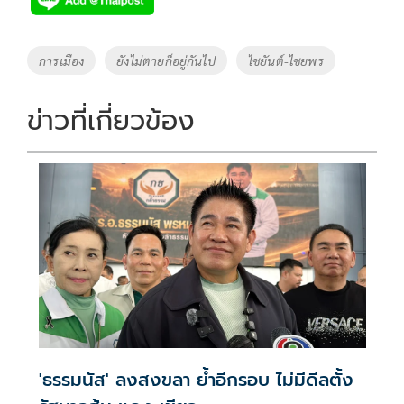
b
er
y
e
o
Li
Tags
การเมือง
ยังไม่ตายก็อยู่กันไป
ไชยันต์-ไชยพร
o
n
k
k
ข่าวที่เกี่ยวข้อง
'ธรรมนัส' ลงสงขลา ย้ำอีกรอบ ไม่มีดีลตั้ง