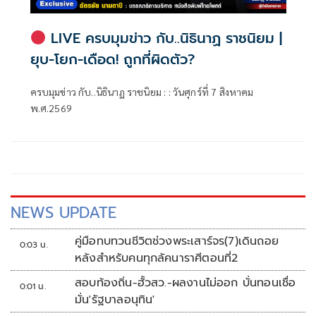
LIVE ครบมุมข่าว กับ..นิธินาฏ ราชนิยม |
ยุบ-โยก-เดือด! ถูกที่ผิดตัว?
ครบมุมข่าว กับ..นิธินาฏ ราชนิยม : : วันศุกร์ที่ 7 สิงหาคม
พ.ศ.2569
NEWS UPDATE
คู่มือทบทวนชีวิตช่วงพระเสาร์จร(7)เดินถอย
0:03 น.
หลังสำหรับคนทุกลัคนาราศีตอนที่2
สอบท้องถิ่น-ฮั้วสว.-ผลงานไม่ออก บั่นทอนเชื่อ
0:01 น.
มั่น'รัฐบาลอนุทิน'