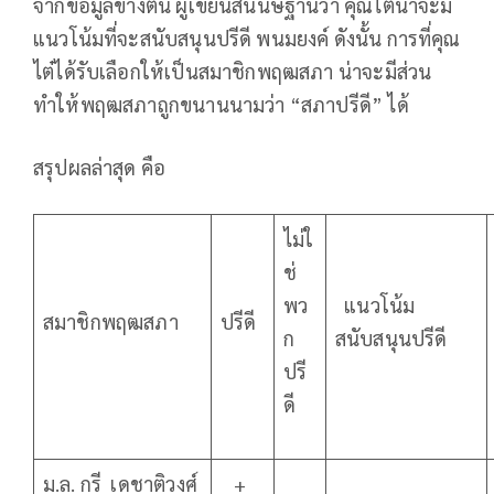
จากข้อมูลข้างต้น ผู้เขียนสันนิษฐานว่า คุณไต๋น่าจะมี
แนวโน้มที่จะสนับสนุนปรีดี พนมยงค์ ดังนั้น การที่คุณ
ไต๋ได้รับเลือกให้เป็นสมาชิกพฤฒสภา น่าจะมีส่วน
ทำให้พฤฒสภาถูกขนานนามว่า “สภาปรีดี” ได้
สรุปผลล่าสุด คือ
ไม่ใ
ช่
พว
แนวโน้ม
สมาชิกพฤฒสภา
ปรีดี
ก
สนับสนุนปรีดี
ปรี
ดี
ม.ล. กรี เดชาติวงศ์
+