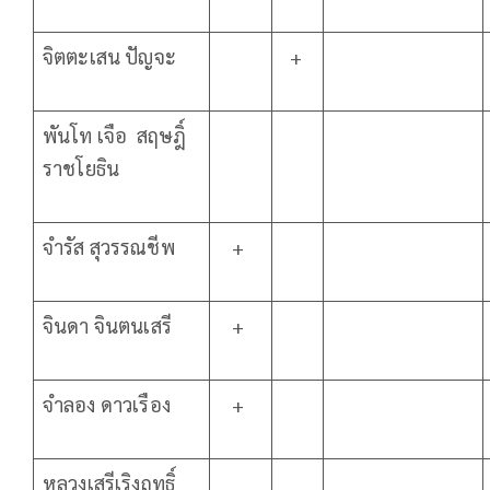
จิตตะเสน ปัญจะ
+
พันโท เจือ สฤษฎิ์
ราชโยธิน
จำรัส สุวรรณชีพ
+
จินดา จินตนเสรี
+
จำลอง ดาวเรือง
+
หลวงเสรีเริงฤทธิ์