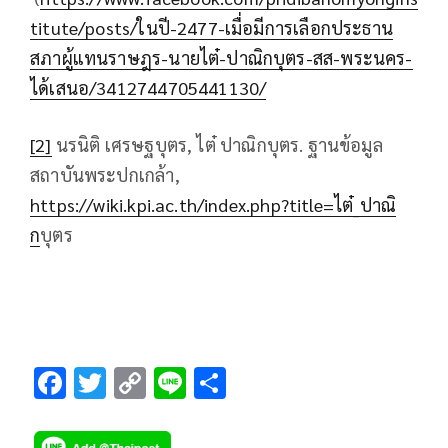
titute/posts/ในปี-2477-เมื่อมีการเลือกประธาน
สภาผู้แทนราษฎร-นายไต๋-ปาณิกบุตร-สส-พระนคร-
ได้เสนอ/3412744705441130/
[2]
นรนิติ เศรษฐบุตร, ไต๋ ปาณิกบุตร. ฐานข้อมูล
สถาบันพระปกเกล้า,
https://wiki.kpi.ac.th/index.php?title=ไต๋_ปาณิ
ก
บุตร
F
T
C
Li
S
ac
wi
o
n
h
e
tt
p
e
ar