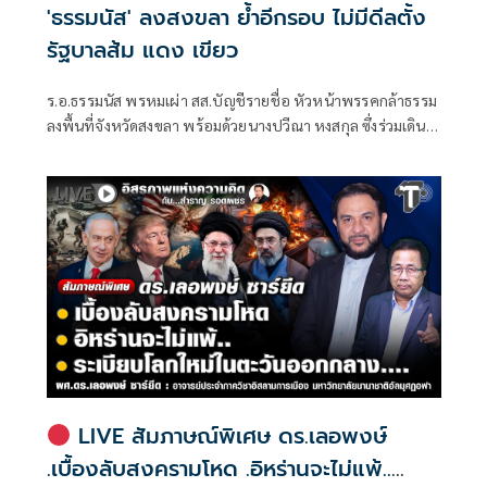
'ธรรมนัส' ลงสงขลา ย้ำอีกรอบ ไม่มีดีลตั้ง
รัฐบาลส้ม แดง เขียว
ร.อ.ธรรมนัส พรหมเผ่า สส.บัญชีรายชื่อ หัวหน้าพรรคกล้าธรรม
ลงพื้นที่จังหวัดสงขลา พร้อมด้วยนางปวีณา หงสกุล ซึ่งร่วมเดิน
ทางมาด้วย เพื่อพบปะนายเดชอิศม์ ขาวทอง และสมาชิกพรรค
ณ ที่ทำการนายเดชอิศม์ โดยมีการประชุมหารือแนวทางการ
ทำงานและขับเคลื่อนนโยบายในพื้นที่ ก่อนเดินทางต่อไปยัง
จังหวัดพัทลุง
LIVE สัมภาษณ์พิเศษ ดร.เลอพงษ์
.เบื้องลับสงครามโหด .อิหร่านจะไม่แพ้..