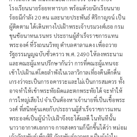
โรงเรียนนายร้อยทหารบก พร้อมด้วยนักเรียนนาย
ร้อยมีกำลัง 20 คน และนายประพันธ์ ศิริกาญจน์ เป็น
ผู้ติดตาม ได้เดินทางไปเฝ้าพระเจ้าบรมวงศ์เธอ กรม
ขุนชัยนาทนเรนทร ประธานผู้สำเร็จราชการแทน
พระองค์ ที่วังถนนวิทยุ ตำบลศาลาแดง เพื่อถวาย
รัฐธรรมนูญฉบับชั่วคราว พ.ศ. 2490 ให้ลงพระนาม
และคณะผู้แทนปรึกษากันว่า การที่คณะผู้แทนจะ
เข้าไปเฝ้าแต่โดยลำพังในเวลาวิกาลเที่ยงคืนดึกดื่น
เกรงว่าจะเป็นการอคารวะและไม่เป็นการสมควร ทั้ง
อาจทำให้เข้าพระทัยผิดและตกพระทัยได้ จะทำให้
การใหญ่เสียไป จำเป็นต้องหาเจ้านายที่เป็นเชื้อพระ
วงศ์ ที่สนิทคุ้นเคยกับประธานผู้สำเร็จราชการแทน
พระองค์เป็นผู้นำไปเฝ้าจึงจะได้ผลดี ในทันทีนั้น
นาวาอากาศเอกกาจ กาจสงครามก็นึกขึ้นได้ว่า หม่อม
เจ้าจักรพันธ์เพ็ญสิริ จักรพันธ์อาจทรงเป็นผู้นำใน