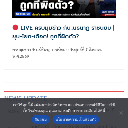
LIVE ครบมุมข่าว กับ..นิธินาฏ ราชนิยม |
ยุบ-โยก-เดือด! ถูกที่ผิดตัว?
ครบมุมข่าว กับ..นิธินาฏ ราชนิยม : : วันศุกร์ที่ 7 สิงหาคม
พ.ศ.2569
NEWS UPDATE
เราใช้คุกกี้เพื่อพัฒนาประสิทธิภาพ และประสบการณ์ที่ดีในการใช้
ศึกมาตรฐานเหล็ก 5 หมื่นล้านเดือด! ฝ่าย IF
เว็บไซต์ของคุณ คุณสามารถศึกษารายละเอียดได้ที่นี่
16:58 น.
ซัดมติแบนเตาหลอมไม่โปร่งใส
ยินยอม
นโยบายความเป็นส่วนตัว
ยกเลิกเที่ยวบินและเร่งอพยพในจีน พายุไต้ฝุ่น