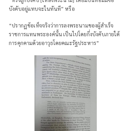
บังคับอยู่แทบจะในทันที” หรือ
“ปรากฏข้อเท็จจริงว่าการลงพระนามของผู้สำเร็จ
ราชการแทนพระองค์นั้น เป็นไปโดยกึ่งบังคับภายใต้
การคุกคามด้วยอาวุธโดยคณะรัฐประหาร”