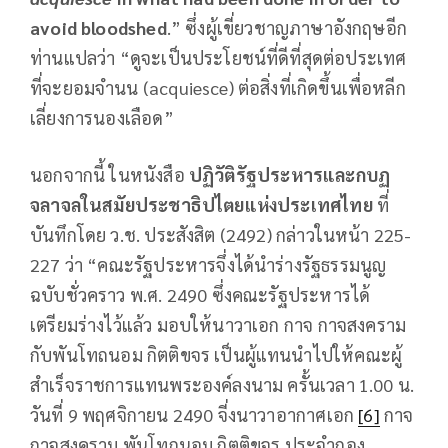
avoid bloodshed
.” ซึ่งผู้เขี่ยวชาญภาษาอังกฤษอีก
ท่านแปลว่า “ดูจะเป็นประโยชน์ที่ดีที่สุดต่อประเทศ
ที่จะยอมจำนน (acquiesce) ต่อสิ่งที่เกิดขึ้นเพื่อหลีก
เลี่ยงการนองเลือด”
นอกจากนี้ ในหนังสือ
ปฏิวัติรัฐประหารและกบฏ
จลาจลในสมัยประชาธิปไตยแห่งประเทศไทย
ที่
บันทึกโดย ว.ช. ประสังสิต (2492) กล่าวในหน้า 225-
227 ว่า “คณะรัฐประหารจึ่งได้นำร่างรัฐธรรมนูญ
ฉบับชั่วคราว พ.ศ. 2490 ซึ่งคณะรัฐประหารได้
เตรียมร่างไว้แล้ว มอบให้นาวาเอก กาจ กาจสงคราม
กับพันโทถนอม กิตติขจร เป็นผู้แทนนำไปให้คณะผู้
สำเร็จราชการแทนพระองค์ลงนาม ครั้นเวลา 1.00 น.
วันที่ 9 พฤศจิกายน 2490 จี่งนาวาอากาศเอก
[6]
กาจ
กาจสงคราม พันโทถนอม กิตติขจร ประจำกอง