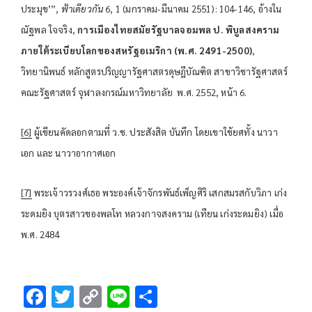
ประมุข’”,
ฟ้าเดียวกัน
6, 1 (มกราคม-มีนาคม 2551): 104-146, อ้างใน
ณัฐพล ใจจริง,
การเมืองไทยสมัยรัฐบาลจอมพล ป. พิบูลสงคราม
ภายใต้ระเบียบโลกของสหรัฐอเมริกา (พ.ศ. 2491-2500)
,
วิทยานิพนธ์ หลักสูตรปริญญารัฐศาสตรดุษฎีบัณฑิต สาขาวิชารัฐศาสตร์
คณะรัฐศาสตร์ จุฬาลงกรณ์มหาวิทยาลัย พ.ศ. 2552, หน้า 6.
[6]
ผู้เขียนคัดลอกตามที่ ว.ช. ประสังสิต บันทึก โดยเขาใช้ยศทั้ง นาวา
เอก และ นาวาอากาศเอก
[7]
พระเจ้าวรวงศ์เธอ พระองค์เจ้าจักรพันธ์เพ็ญศิริ เสกสมรสกับวิภา เก่ง
ระดมยิง บุตรสาวของพลโท หลวงกาจสงคราม (เทียน เก่งระดมยิง) เมื่อ
พ.ศ. 2484
F
T
C
Li
S