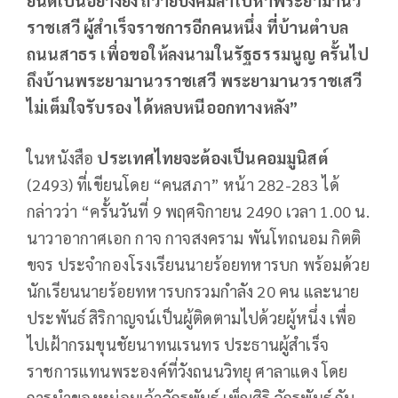
ยินดีเป็นอย่างยิ่ง ถวายบังคมลาไปหาพระยามานว
ราชเสวี ผู้สำเร็จราชการอีกคนหนึ่ง ที่บ้านตำบล
ถนนสาธร เพื่อขอให้ลงนามในรัฐธรรมนูญ ครั้นไป
ถึงบ้านพระยามานวราชเสวี พระยามานวราชเสวี
ไม่เต็มใจรับรอง ได้หลบหนีออกทางหลัง”
ในหนังสือ
ประเทศไทยจะต้องเป็นคอมมูนิสต์
(2493) ที่เขียนโดย “คนสภา” หน้า 282-283 ได้
กล่าวว่า “ครั้นวันที่ 9 พฤศจิกายน 2490 เวลา 1.00 น.
นาวาอากาศเอก กาจ กาจสงคราม พันโทถนอม กิตติ
ขจร ประจำกองโรงเรียนนายร้อยทหารบก พร้อมด้วย
นักเรียนนายร้อยทหารบกรวมกำลัง 20 คน และนาย
ประพันธ์ สิริกาญจน์เป็นผู้ติดตามไปด้วยผู้หนึ่ง เพื่อ
ไปเฝ้ากรมขุนชัยนาทนเรนทร ประธานผู้สำเร็จ
ราชการแทนพระองค์ที่วังถนนวิทยุ ศาลาแดง โดย
การนำของหม่อมเจ้าจักรพันธ์ เพ็ญศิริ จักรพันธ์ กับ