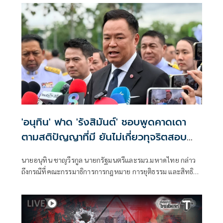
'อนุทิน' ฟาด 'รังสิมันต์' ชอบพูดคาดเดา
ตามสติปัญญาที่มี ยันไม่เกี่ยวทุจริตสอบ
ท้องถิ่น
นายอนุทิน ชาญวีรกูล นายกรัฐมนตรีและรมว.มหาดไทย กล่าว
ถึงกรณีที่คณะกรรมาธิการการกฎหมาย การยุติธรรม และสิทธิ
มนุษยชน สภาผู้แทนราษฎร ที่มี นายรังสิมันต์ โรม เป็นประธาน
กรรมาธิการ มีการอ้างชื่อนายกรัฐมนตรี เข้าไปเกี่ยวข้องกับการ
ทุจริตสอบท้องถิ่น