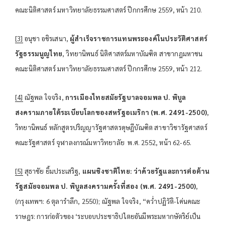
คณะนิติศาสตร์ มหาวิทยาลัยธรรมศาสตร์ ปีกกรศึกษ 2559, หน้า 210.
[3]
อนุชา อชิรเสนา,
ผู้สำเร็จราชการแทนพระองค์ในประวัติศาสตร์
รัฐธรรมนูญไทย
, วิทยานิพนธ์ นิติศาสตร์มหาบัณฑิต สาขากฎมหาชน
คณะนิติศาสตร์ มหาวิทยาลัยธรรมศาสตร์ ปีกกรศึกษ 2559, หน้า 212.
[4]
ณัฐพล ใจจริง,
การเมืองไทยสมัยรัฐบาลจอมพล ป. พิบูล
สงครามภายใต้ระเบียบโลกของสหรัฐอเมริกา (พ.ศ. 2491-2500)
,
วิทยานิพนธ์ หลักสูตรปริญญารัฐศาสตรดุษฎีบัณฑิต สาขาวิชารัฐศาสตร์
คณะรัฐศาสตร์ จุฬาลงกรณ์มหาวิทยาลัย พ.ศ. 2552, หน้า 62-65.
[5]
สุธาชัย ยิ้มประเสริฐ,
แผนชิงชาติไทย: ว่าด้วยรัฐและการต่อต้าน
รัฐสมัยจอมพล ป. พิบูลสงครามครั้งที่สอง (พ.ศ. 2491-2500)
,
(กรุงเทพฯ: 6 ตุลารำลึก, 2550); ณัฐพล ใจจริง, “คว่ำปฏิวัติ-โค่นคณะ
ราษฎร: การก่อตัวของ ‘ระบอบประชาธิปไตยอันมีพระมหากษัตริย์เป็น