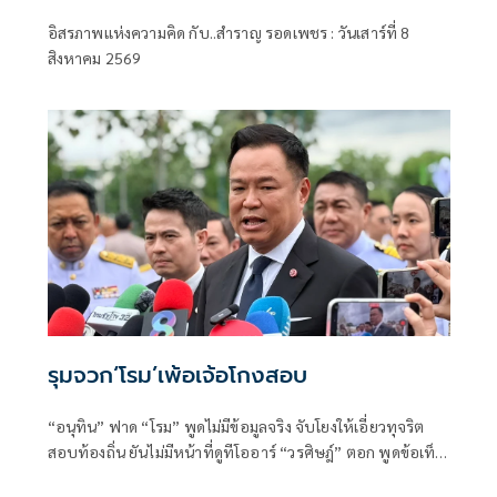
.ระเบียบโลกใหม่ในตะวันออกกลาง…. |
อิสรภาพแห่งความคิด กับ..สำราญ รอดเพชร : วันเสาร์ที่ 8
อิสรภาพแห่งความคิด กับ..สำราญ รอด
สิงหาคม 2569
เพชร
รุมจวก‘โรม’เพ้อเจ้อโกงสอบ
“อนุทิน” ฟาด “โรม” พูดไม่มีข้อมูลจริง จับโยงให้เอี่ยวทุจริต
สอบท้องถิ่น ยันไม่มีหน้าที่ดูทีโออาร์ “วรศิษฎ์” ตอก พูดข้อเท็จ
จริงไม่ครบ