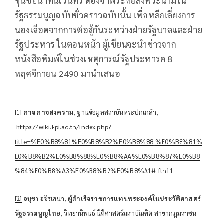
ขุนชัยนาทนเรนทร ต้องจำพระทัยลงพระนามใน
รัฐธรรมนูญฉบับชั่วคราวฉบับนั้น เพื่อหลีกเลี่ยงการ
นองเลือดจากการต่อสู้กันระหว่างฝ่ายรัฐบาลและฝ่าย
รัฐประหาร ในตอนหน้า ผู้เขียนจะนำข่าวจาก
หนังสือพิมพ์ในช่วงเหตุการณ์รัฐประหารค 8
พฤศจิกายน 2490 มานำเสนอ
[1]
กาจ กาจสงคราม
, ฐานข้อมูลสถาบันพระปกเกล้า,
https://wiki.kpi.ac.th/index.php?
title=%E0%B8%81%E0%B8%B2%E0%B8%88_%E0%B8%81%
E0%B8%B2%E0%B8%88%E0%B8%AA%E0%B8%87%E0%B8
%84%E0%B8%A3%E0%B8%B2%E0%B8%A1#_ftn11
[2]
อนุชา อชิรเสนา,
ผู้สำเร็จราชการแทนพระองค์ในประวัติศาสตร์
รัฐธรรมนูญไทย
, วิทยานิพนธ์ นิติศาสตร์มหาบัณฑิต สาขากฎมหาชน