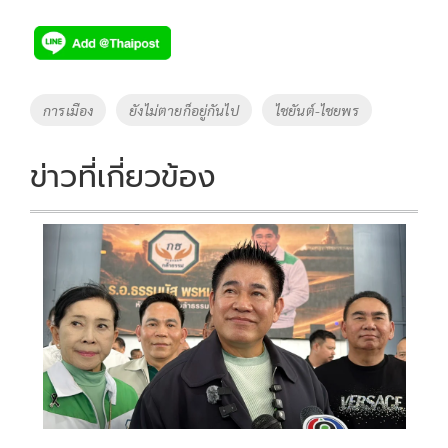
ac
wi
o
n
h
e
tt
p
e
ar
b
er
y
e
o
Li
Tags
การเมือง
ยังไม่ตายก็อยู่กันไป
ไชยันต์-ไชยพร
o
n
k
k
ข่าวที่เกี่ยวข้อง