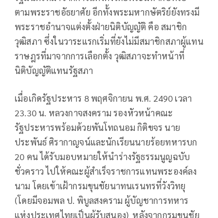
ตามพระราชอัธยาศัย อีกทั้งพระมหากษัตริย์ยังทรงมี
พระราชอำนาจแต่งตั้งฝ่ายนิติบัญญัติ คือ สมาชิก
วุฒิสภา ซึ่งในวาระแรกเริ่มที่ยังไม่มีสมาชิกสภาผู้แทน
ราษฎรที่มาจากการเลือกตั้ง วุฒิสภาจะทำหน้าที่
นิติบัญญัติแทนรัฐสภา
เมื่อเกิดรัฐประหาร 8 พฤศจิกายน พ.ศ. 2490 เวลา
23.30 น. หลวงกาจสงคราม รองหัวหน้าคณะ
รัฐประหารพร้อมด้วยพันโทถนอม กิติขจร นาย
ประพันธ์ ศิรากาญจน์และนักเรียนนายร้อยทหารบก
20 คน ได้รับมอบหมายให้นำร่างรัฐธรรมนูญฉบับ
ชั่วคราว ไปให้คณะผู้สำเร็จราชการแทนพระองค์ลง
นาม โดยเข้าเฝ้ากรมขุนชัยนาทนเรนทรที่วังวิทยุ
(โดยมีจอมพล ป. พิบูลสงคราม ผู้บัญชาการทหาร
แห่งประเทศไทยเป็นผู้รับสนอง) หลังจากกรมขุนชัย