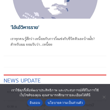
'โอ้เอ้วิหารราย'
เราทุกคน รู้สึกว่า เหนื่อยกับการวิ่งแข่งกับชีวิตตัวเองบ้างมั้ย?
สำหรับผม ยอมรับว่า...เหนื่อย
NEWS UPDATE
'รังสิมันต์' บอกเปิดทำเนียบฯ รับ 'มิน อ่อง
เราใช้คุกกี้เพื่อพัฒนาประสิทธิภาพ และประสบการณ์ที่ดีในการใช้
10:53 น.
เว็บไซต์ของคุณ คุณสามารถศึกษารายละเอียดได้ที่นี่
หล่าย' ไปก็ไลฟ์บอย!
ยินยอม
นโยบายความเป็นส่วนตัว
'มาดามแป้ง' มอบบัตร 'โรงเรียน-อคาเดมี'
10:38 น.