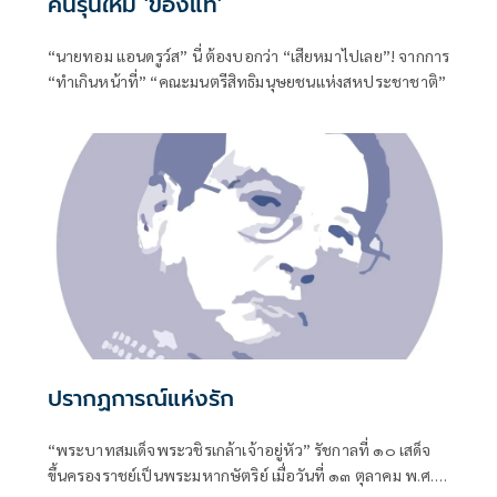
คนรุ่นใหม่ 'ของแท้'
“นายทอม แอนดรูว์ส” นี่ ต้องบอกว่า “เสียหมาไปเลย”! จากการ
“ทำเกินหน้าที่” “คณะมนตรีสิทธิมนุษยชนแห่งสหประชาชาติ”
ปรากฏการณ์แห่งรัก
“พระบาทสมเด็จพระวชิรเกล้าเจ้าอยู่หัว” รัชกาลที่ ๑๐ เสด็จ
ขึ้นครองราชย์เป็นพระมหากษัตริย์ เมื่อวันที่ ๑๓ ตุลาคม พ.ศ.