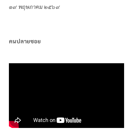
๑๙ พฤษภาคม ๒๕๖๙
คนปลายซอย