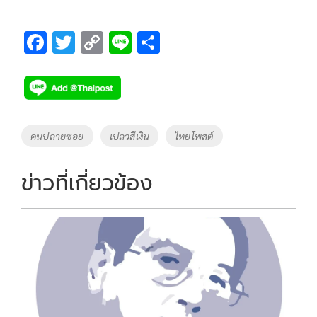
F
T
C
Li
S
ac
wi
o
n
h
e
tt
p
e
ar
b
er
y
e
o
Li
Tags
คนปลายซอย
เปลวสีเงิน
ไทยโพสต์
o
n
k
k
ข่าวที่เกี่ยวข้อง