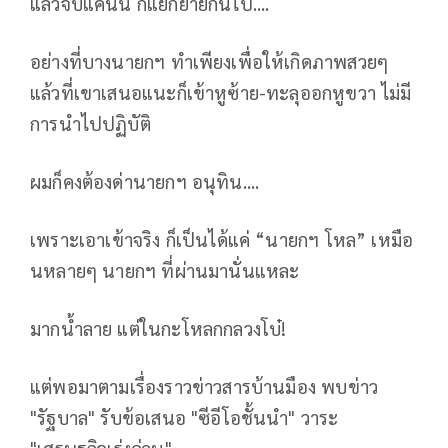
แล้วจบแค่นั้น ก็แยกย้ายกันไป....
อย่างที่บางนายกฯ ทำเพียงเพื่อให้เกิดภาพสวยๆ
แล้วที่เขาเสนอแนะก็เข้าหูซ้าย-ทะลุออกหูขวา ไม่มี
การนำไปปฏิบัติ
ผมก็คงต้องด่านายกฯ อนุทิน....
เพราะเอาเข้าจริง ก็เป็นได้แค่ “นายกฯ โหล” เหมือ
นหลายๆ นายกฯ ที่ผ่านมานั่นแหละ
มากน้ำลาย แต่ในกะโหลกกลวงโบ๋!
แต่พอมาตามเรื่องราวข่าวสารบ้านมือง พบข่าว
"รัฐบาล" รับข้อเสนอ "ซีอีโอชั้นนำ" วาระ
"เศรษฐกิจเร่งด่วน"