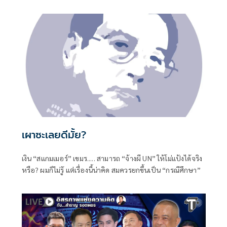
๒๕๕๙
เผาซะเลยดีมั้ย?
เงิน “สแกมเมอร์” เขมร..... สามารถ “จ้างผี UN” ให้โม่แป้งได้จริง
หรือ? ผมก็ไม่รู้ แต่เรื่องนี้น่าคิด สมควรยกขึ้นเป็น “กรณีศึกษา”