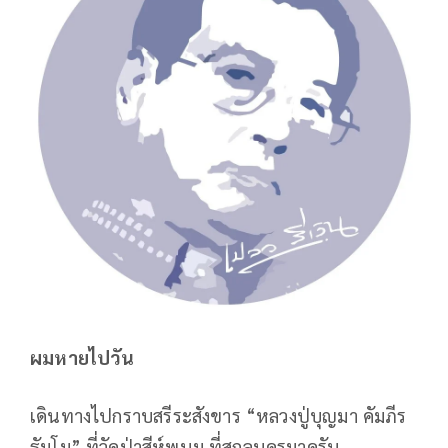
ผมหายไปวัน
เดินทางไปกราบสรีระสังขาร “หลวงปู่บุญมา คัมภีร
ธัมโม” ที่วัดป่าสีห์พนม ที่สกลนครมาครับ