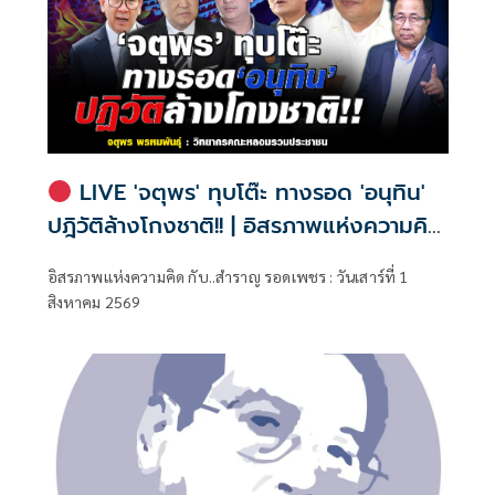
LIVE 'จตุพร' ทุบโต๊ะ ทางรอด 'อนุทิน'
ปฎิวัติล้างโกงชาติ!! | อิสรภาพแห่งความคิด
กับ..สำราญ รอดเพชร
อิสรภาพแห่งความคิด กับ..สำราญ รอดเพชร : วันเสาร์ที่ 1
สิงหาคม 2569