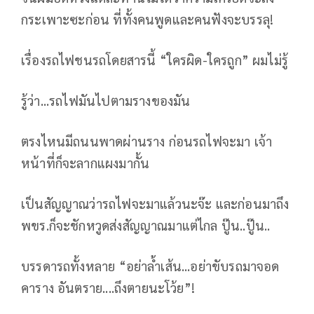
กระเพาะซะก่อน ที่ทั้งคนพูดและคนฟังจะบรรลุ!
เรื่องรถไฟชนรถโดยสารนี้ “ใครผิด-ใครถูก” ผมไม่รู้
รู้ว่า...รถไฟมันไปตามรางของมัน
ตรงไหนมีถนนพาดผ่านราง ก่อนรถไฟจะมา เจ้า
หน้าที่ก็จะลากแผงมากั้น
เป็นสัญญาณว่ารถไฟจะมาแล้วนะจ๊ะ และก่อนมาถึง
พขร.ก็จะชักหวูดส่งสัญญาณมาแต่ไกล ปู๊น..ปู๊น..
บรรดารถทั้งหลาย “อย่าล้ำเส้น...อย่าขับรถมาจอด
คาราง อันตราย....ถึงตายนะโว้ย”!