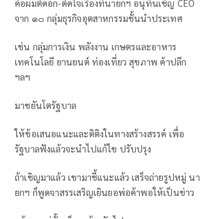
คือผมติดอก-ติดใจเรื่องที่นายกฯ อนุทินเชิญ CEO
จาก ๑๐ กลุ่มธุรกิจอุตสาหกรรมชั้นนำประเทศ
เช่น กลุ่มการเงิน พลังงาน เกษตรและอาหาร
เทคโนโลยี ยานยนต์ ท่องเที่ยว สุขภาพ ค้าปลีก
ฯลฯ
มาชยันโตรัฐบาล
ให้ข้อเสนอแนะและติติงในทางสร้างสรรค์ เพื่อ
รัฐบาลฟังแล้วจะนำไปแก้ไข ปรับปรุง
ถ้าเชิญมาแล้ว เขามาชี้แนะแล้ว เสร็จถ่ายรูปหมู่ นา
ยกฯ ก็พูดจาสรรเสริญเยินยอพ่อค้าพอให้เป็นข่าว