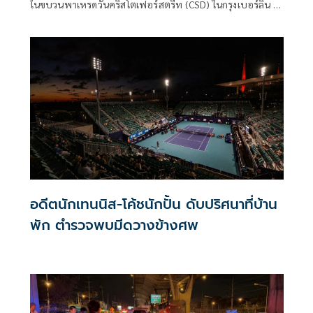
ในขบวนพาเหรดวันคริสโตเฟอร์สตรีท (CSD) ในกรุงเบอร์ลิน ผู้
ต้องสงสัยถูกยิงเสียชีวิตระหว่างปฏิบัติการของเจ้าหน้าที่ตำรวจ
อดีตนักเทนนิส-โค้ชนักปั้น ดับปริศนาที่บ้าน
พัก ตำรวจพบมีดวางข้างศพ