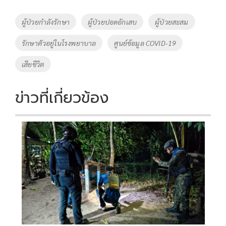
b
er
y
e
o
Li
Tags
ผู้ป่วยกำลังรักษา
ผู้ป่วยปอดอักเสบ
ผู้ป่วยสะสม
o
n
รักษาตัวอยู่ในโรงพยาบาล
ศูนย์ข้อมูล COVID-19
k
k
เสียชีวิต
ข่าวที่เกี่ยวข้อง