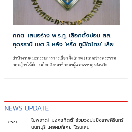
กกต. เสนอร่าง พ.ร.ฎ. เลือกตั้งซ่อม สส.
อุดรธานี เขต 3 หลัง 'หรั่ง ภูมิใจไทย' เสีย
ชีวิต
สำนักงานคณะกรรมการการเลือกตั้ง (กกต.) เสนอร่างพระราช
กฤษฎีกาให้มีการเลือกตั้งสมาชิกสภาผู้แทนราษฎรจังหวัด
อุดรธานี เขตเลือก
NEWS UPDATE
ไม่พลาด! 'มงคลกิตติ์' ร่วมวงปมยิงเทพศิรินทร์
8:52 น.
นนทบุรี เผยผมก็เคย 'โดนเล่น'