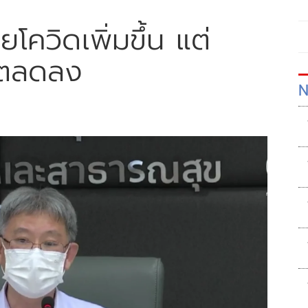
โควิดเพิ่มขึ้น​ แต่
ิตลดลง​
N