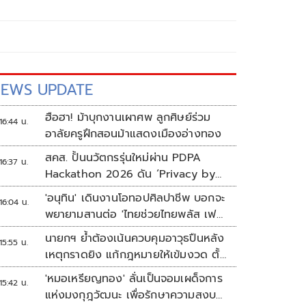
EWS UPDATE
ฮือฮา! ม้าบุกงานเผาศพ ลูกศิษย์ร่วม
16:44 น.
อาลัยครูฝึกสอนม้าแสดงเมืองอ่างทอง
สคส. ปั้นนวัตกรรุ่นใหม่ผ่าน PDPA
16:37 น.
Hackathon 2026 ดัน ‘Privacy by
Design for all’ สู่โซลูชันคุ้มครอง
'อนุทิน' เดินงานโอทอปศิลปาชีพ บอกจะ
16:04 น.
ข้อมูลส่วนบุคคลที่ใช้ได้จริง
พยายามสานต่อ 'ไทยช่วยไทยพลัส เฟส
2'
นายกฯ ย้ำต้องเน้นควบคุมอาวุธปืนหลัง
15:55 น.
เหตุกราดยิง แก้กฎหมายให้เข้มงวด ตั้ง
ด่านตรวจเพิ่ม
'หมอเหรียญทอง' ลั่นเป็นจอมเผด็จการ
15:42 น.
แห่งมงกุฎวัฒนะ เพื่อรักษาความสงบ