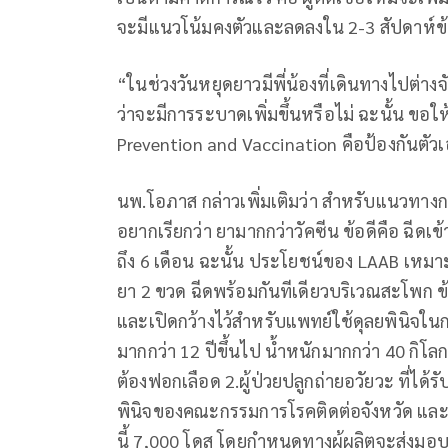
จะมีแนวโน้มคงตัวและลดลงใน 2-3 สัปดาห์ข้
“ในช่วงวันหยุดยาวมีพี่น้องที่เดินทางไปต่า
ว่าจะมีการระบาดเพิ่มขึ้นหรือไม่ ฉะนั้น ข
Prevention and Vaccination คือป้องกันตัว
นพ.โอภาส กล่าวเพิ่มเติม​ว่า สำหรับแนวทางกา
อยากเรียกว่า ยามากกว่าวัคซีน ข้อดีคือ ฉีดเข้
ถึง 6 เดือน ฉะนั้น ประโยชน์ของ LAAB เหมาะกับ
ยา 2 ขวด ฉีดพร้อมกันทีเดียวบริเวณสะโพก ข้อบ่งใ
และเปิดกว้างไว้สำหรับแพทย์ใช้ดุลยพินิจในการ
มากกว่า 12 ปีขึ้นไป น้ำหนักมากกว่า 40 กิโลกร
ต้องฟอกเลือด 2.ผู้ป่วยปลูกถ่ายอวัยวะ ที่ได้
พินิจของคณะกรรมการโรคติดต่อจังหวัด และกร
นี้ 7,000 โดส โดยกำหนดทางผู้ผลิตจะส่งมอ