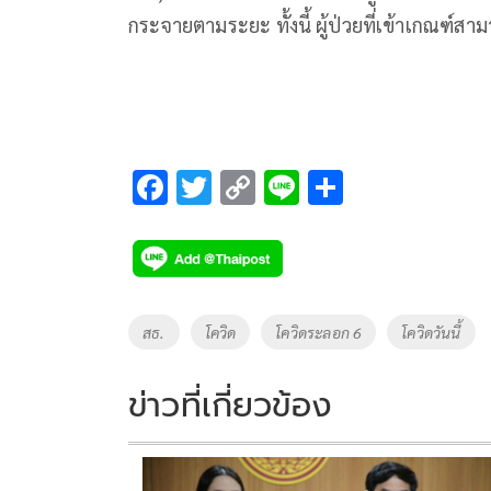
กระจายตามระยะ ทั้งนี้ ผู้ป่วยที่เข้าเกณฑ์สา
F
T
C
Li
S
ac
wi
o
n
h
e
tt
p
e
ar
b
er
y
e
o
Li
Tags
สธ.
โควิด
โควิดระลอก 6
โควิดวันนี้
o
n
k
k
ข่าวที่เกี่ยวข้อง