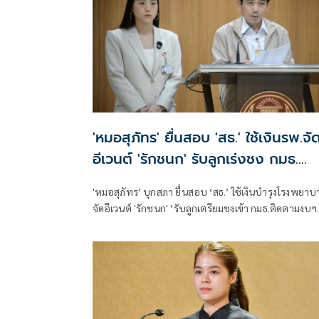
'หมอสุภัทร' ยื่นสอบ 'สธ.' ใช้เงินรพ.จั
อีเวนต์ 'รักชนก' รับลูกเร่งชง กมธ.
สังคายนา
'หมอสุภัทร’ บุกสภา ยื่นสอบ ‘สธ.’ ใช้เงินบำรุงโรงพยาบ
จัดอีเวนต์ 'รักชนก' ’รับลูกเตรียมชงเข้า กมธ.ติดตามงบฯ
สังคายนา