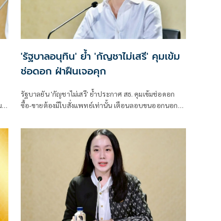
'รัฐบาลอนุทิน' ย้ำ 'กัญชาไม่เสรี' คุมเข้ม
ช่อดอก ฝ่าฝืนเจอคุก
รัฐบาลยัน 'กัญชาไม่เสรี' ย้ำประกาศ สธ. คุมเข้มช่อดอก
หมอ
ซื้อ-ขายต้องมีใบสั่งแพทย์เท่านั้น เตือนลอบขนออกนอก
ประเทศโทษหนัก จำคุก 10 ปี ปรับ 4 เท่า