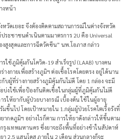
างหน้า
งจังหวัดเยอะ จึงต้องติดตามสถานการณ์ในต่างจังหวัด
อให้ประชาชนดำเนินตามมาตรการ 2U คือ Universal
เองสูงสุดและการฉีดวัคซีน” นพ.โอภาส กล่าว
รใช้ภูมิคุ้มกันโควิด-19 สำเร็จรูป (LAAB) บางคน
าร่างกายเพื่อสร้างภูมิฯ ต่อเชื้อโรคโดยตรง อยู่ได้นาน
ผู้ที่ร่างกายสร้างภูมิคุ้มกันไม่ดี โดย 1 กล่อง จะมี
ช้เพื่อป้องกันติดเชื้อในกลุ่มผู้ที่ภูมิคุ้มกันไม่ดี
ให้ยากับผู้ป่วยบางกรณี เบื้องต้น ใช้ในผู้อายุ
ัมขึ้นไป โดยเป้าหมายใน 1.กลุ่มผู้ป่วยโรคไตเรื้อรังที่
รับยากดภูมิฯ อย่างไรก็ตาม การให้ยาดังกล่าวให้ขึ้นตาม
ุงเทพมหานคร ซึ่งยาจะถึงพื้นที่อย่างช้าในสัปดาห์
บยา 2.5 แสนโดส ภายใน 2 เดือน ส่วนกลางก็จะ