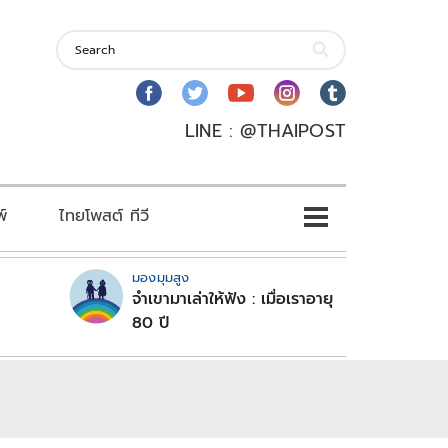
LINE : @THAIPOST
พ์
ไทยโพสต์ ทีวี
มองมุมสูง
จำเขามาเล่าให้ฟัง : เมื่อเราอายุ
80 ปี