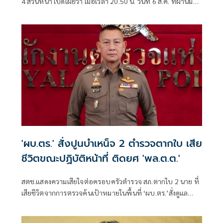
4 ส่วนหน้า เปิดเผยว่า เมื่อเวลา 20.50 น. วันที่ 6 ส.ค. ที่ผ่านมา
เกิดเหตุคนร้ายไม่ทราบจำนวนใช้อาวุธปืนลอบยิงนายรียะ
อาแว อดีตผู้ช่วยผู้ใหญ่บ้านหมู่ที่ 5
'ผบ.ตร.' สั่งปูนบำเหน็จ 2 ตำรวจตากใบ เสีย
ชีวิตขณะปฏิบัติหน้าที่ ติดยศ 'พล.ต.ต.'
สตช.แสดงความเสียใจต่อครอบครัวตำรวจ สภ.ตากใบ 2 นาย ที่
เสียชีวิตจากการตรวจค้นเป้าหมายในพื้นที่ ‘ผบ.ตร.’สั่งดูแล
สวัสดิการเต็มที่ และดูแลรักษาอย่างดีที่สุด 4 ตำรวจที่บาดเจ็บ
จากเหตุดังกล่าว