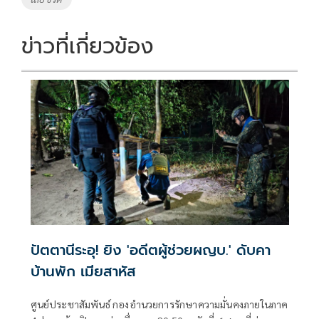
ข่าวที่เกี่ยวข้อง
ปัตตานีระอุ! ยิง 'อดีตผู้ช่วยผญบ.' ดับคา
บ้านพัก เมียสาหัส
ศูนย์ประชาสัมพันธ์ กองอำนวยการรักษาความมั่นคงภายในภาค