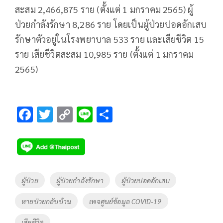
สะสม 2,466,875 ราย (ตั้งแต่ 1 มกราคม 2565) ผู้
ป่วยกำลังรักษา 8,286 ราย โดยเป็นผู้ป่วยปอดอักเสบ
รักษาตัวอยู่ในโรงพยาบาล 533 ราย และเสียชีวิต 15
ราย เสียชีวิตสะสม 10,985 ราย (ตั้งแต่ 1 มกราคม
2565)
F
T
C
Li
S
ac
wi
o
n
h
e
tt
p
e
ar
b
er
y
e
o
Li
Tags
ผู้ป่วย
ผู้ป่วยกำลังรักษา
ผู้ป่วยปอดอักเสบ
o
n
หายป่วยกลับบ้าน
เพจศูนย์ข้อมูล COVID-19
k
k
เสียชีวิต