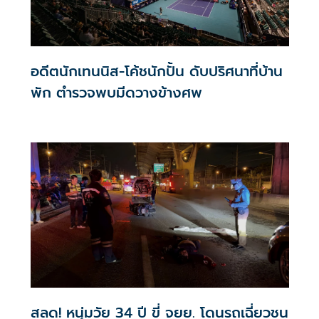
อดีตนักเทนนิส-โค้ชนักปั้น ดับปริศนาที่บ้าน
พัก ตำรวจพบมีดวางข้างศพ
สลด! หนุ่มวัย 34 ปี ขี่ จยย. โดนรถเฉี่ยวชน