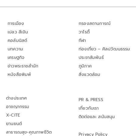
การเมือง
กรองสถานการณ์
เปลว สีเงิน
วาไรตี้
คอลัมนิสต์
กีฬา
บทความ
ท่องเที่ยว – ศิลปวัฒนธรรม
เศรษฐกิจ
ประชาสัมพันธ์
ข่าวพระราชสำนัก
ภูมิภาค
หนังสือพิมพ์
สิ่งแวดล้อม
ต่างประเทศ
PR & PRESS
อาชญากรรม
เกี่ยวกับเรา
X-CITE
ติดต่อและ สนับสนุน
ยานยนต์
สาธารณสุข-คุณภาพชีวิต
Privacy Policy