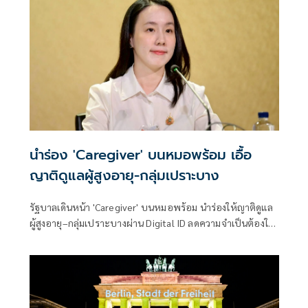
นำร่อง 'Caregiver' บนหมอพร้อม เอื้อ
ญาติดูแลผู้สูงอายุ-กลุ่มเปราะบาง
รัฐบาลเดินหน้า 'Caregiver' บนหมอพร้อม นำร่องให้ญาติดูแล
ผู้สูงอายุ–กลุ่มเปราะบางผ่าน Digital ID ลดความจำเป็นต้องใช้
บัญชีร่วมกัน