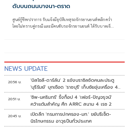
ดับบนถนนบางนา-ตราด
ศูนย์กู้ชีพปราการ รับแจ้งมีอุบัติเหตุรถจักรยานยนต์พลิกคว่ำ
โดยไม่ทราบคู่กรณี และมีคนขับรถจักรยานยนต์ ได้รับบาดเจ็บ
สาหัส
NEWS UPDATE
'บิสโซลี-ดาร์ลัน' 2 แข้งบราซิลซัดคนละประตู
20:56 น.
'บุรีรัมย์' บุกเชือด 'ราชบุรี' เก็บชัยอุ่นเครื่อง 4
นัดรวด
'ชิพ-นครินทร์' รั้งท็อป 4 'เฟอร์-ปัญจรุจน์'
20:51 น.
คว้าแต้มสำคัญ ศึก ARRC สนาม 4 เรซ 2
เปิดลึก 'กรมการปกครอง-มท.' ขยับรีเซ็ต-
20:45 น.
นิรโทษกรรม อาวุธปืนทั่วประเทศ