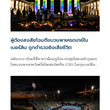
ผู้ต้องสงสัยโจมตีขบวนพาเหรดเกย์ใน
เบอร์ลิน ถูกตำรวจยิงเสียชีวิต
หลังจากการโจมตีที่คาดว่ามีแรงจูงใจจากกลุ่มอิสลามหัวรุนแรง
ในขบวนพาเหรดวันคริสโตเฟอร์สตรีท (CSD) ในกรุงเบอร์ลิน ผู้
ต้องสงสัยถูกยิงเสียชีวิตระหว่างปฏิบัติการของเจ้าหน้าที่ตำรวจ