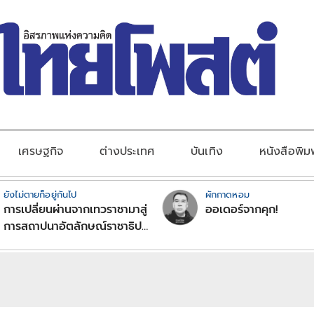
เศรษฐกิจ
ต่างประเทศ
บันเทิง
หนังสือพิม
ยังไม่ตายก็อยู่กันไป
ผักกาดหอม
การเปลี่ยนผ่านจากเทวราชามาสู่
ออเดอร์จากคุก!
การสถาปนาอัตลักษณ์ราชาธิป
ไตยแบบพุทธศาสนาในพระไตร
ปิฏก : สามัญผลสูตรในฐานะ
ทฤษฎีขีดจำกัดของอำนาจรัฐ
เหนือแรงงานและทรัพย์สิน