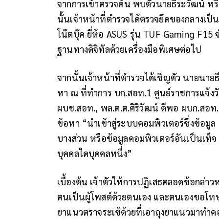
จากการเข้าตรวจค้น พบตัวนายธีระวัฒน์ หรือ เ
นั้นเจ้าหน้าที่ตำรวจได้ตรวจยึดของกลางเป็
โน๊ตบุ๊ค ยี่ห้อ ASUS รุ่น TUF Gaming F15
ฐานทางดิจิทัลด้วยเครื่องมือพิเศษต่อไป
จากนั้นเจ้าหน้าที่ตำรวจได้เชิญตัว นายนายธี
หา ณ ที่ทำการ บก.สอท.1 ศูนย์ราชการแจ้ง
ผบช.สอท., พล.ต.ต.ศิริวัฒน์ ดีพอ ผบก.สอ
ข้อหา “นําเข้าสู่ระบบคอมพิวเตอร์ซึ่งข้อมูล
บางส่วน หรือข้อมูลคอมพิวเตอร์อันเป็นเท็
บุคคลใดบุคคลหนึ่ง”
เบื้องต้น เจ้าตัวให้การปฏิเสธตลอดข้อกล่าว
ตนเป็นผู้โพสต์ด้วยตนเอง และตนเองขอโทษ
ยาแนวตราจระเข้ด้วยที่เอาถุงยาแนวมาทำคอ