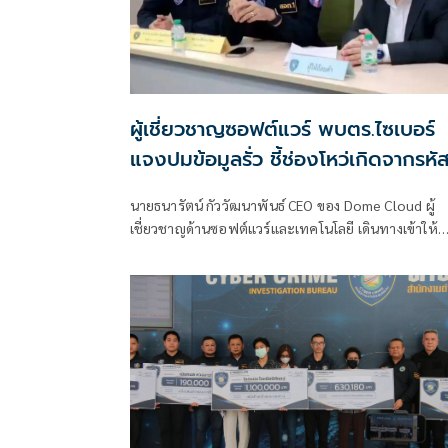
ผู้เชี่ยวชาญซอฟต์แวร์ พบตร.ไซเบอร์
แจงปมข้อมูลรั่ว ชี้ช่องโหว่เกิดจากรหั
ผ่านจนท.หลุด ไม่ใช่ถูกแฮกระบบ
นายธนารัตน์ กัววัฒนาพันธ์ CEO ของ Dome Cloud ผู้
เชี่ยวชาญด้านซอฟต์แวร์และเทคโนโลยี เดินทางเข้าให้
ข้อมูลเกี่ยวกับข้อมูลกรณีพบข้อมูลส่วนบุคคลรั่วไหล ทั้ง
ถ่ายติดบัตรประชาชน ข้อมูลทะเบียนรถ และข้อมูลของ
บุคคลระดับนายกรัฐมนตรี รัฐมนตรี รวมถึงประชาชนจ
นวนมาม โดยมีพล.ต.ต.ศิริวัฒน์ ดีพอ ผบก.สอท.1
พ.ต.อ.รชตโชค ลีวาณิชคุณ รอง ผบก.สอท1. พ.ต.อ.รุ่งเล
คันธจันทร์ ผกก.1 บก.สอท.