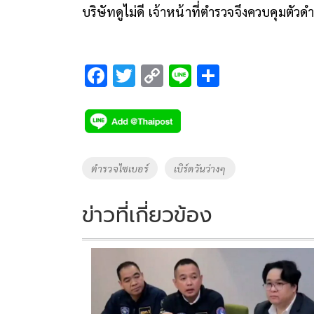
บริษัทดูไม่ดี เจ้าหน้าที่ตำรวจจึงควบคุม
F
T
C
Li
S
ac
wi
o
n
h
e
tt
p
e
ar
b
er
y
e
o
Li
Tags
ตำรวจไซเบอร์
เบิร์ดวันว่างๆ
o
n
k
k
ข่าวที่เกี่ยวข้อง