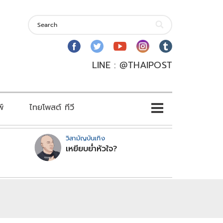
LINE : @THAIPOST
พ์
ไทยโพสต์ ทีวี
วิสามัญบันเทิง
เหยียบย่ำหัวใจ?