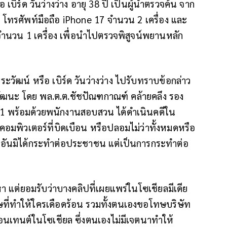
บิร์ด วันว่างว่าง อายุ 38 ปี เป็นผู้นำตรวจค้น จาก
น โทรศัพท์มือถือ iPhone 17 จำนวน 2 เครื่อง และ
 จำนวน 1 เครื่อง เพื่อนำไปตรวจพิสูจน์พยานหลัก
ระวัฒน์ หรือ เบิร์ด วันว่างว่าง ไปรับทราบข้อกล่าว
วัฒนะ โดย พล.ต.ต.ชัชปัณฑกาณฑ์ คล้ายคลึง รอง
ท.1 พร้อมด้วยพนักงานสอบสวน ได้ดำเนินคดีใน
 คอมพิวเตอร์ที่บิดเบือน หรือปลอมไม่ว่าทั้งหมดหรือ
จ อันมิได้กระทำต่อประชาชน แต่เป็นการกระทำต่อ
หา แต่ยอมรับว่าบางคลิปที่เผยแพร่ในโซเชียลมีเดีย
ที่ทำให้ใครเดือดร้อน รวมทั้งตนเองขอโทษบริษัท
นเทนต์ในโซเชียล ซึ่งตนเองไม่มีเจตนาทำให้