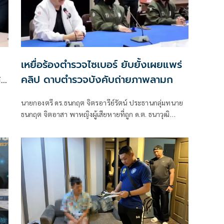
เหยื่อร้องตำรวจไซเบอร์ ยับยั้งเผยแพร่
ส
คลิป ดาบตำรวจบังคับถ่ายภาพลามก
นายกองตรี ดร.ธนกฤต จิตรอารีย์รัตน์ ประธานกลุ่มทนาย
ธนกฤต จิตอาสา พาหญิงผู้เสียหายที่ถูก ด.ต. ธนาวุฒิ
รูป
พัฒนา สืบสวน สภ.ทุ่งลุง 45 ปี บังคับถ่ายคลิปขายในกลุ่ม
ลับ เข้าให้ข้อมูลเอกสารแจ้งความกับ พ.ต.อ.กู้เกียรติ วงษ์
ำ
พันธ์ ผกก.2 บก.สอท.5
ิศ