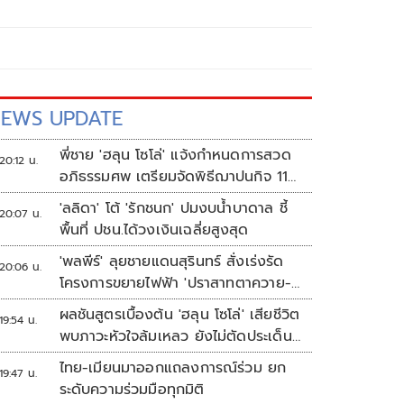
EWS UPDATE
พี่ชาย 'ฮลุน โซโล่' แจ้งกำหนดการสวด
20:12 น.
อภิธรรมศพ เตรียมจัดพิธีฌาปนกิจ 11
ส.ค.
'ลลิดา' โต้ 'รักชนก' ปมงบน้ำบาดาล ชี้
20:07 น.
พื้นที่ ปชน.ได้วงเงินเฉลี่ยสูงสุด
'พลพีร์' ลุยชายแดนสุรินทร์ สั่งเร่งรัด
20:06 น.
โครงการขยายไฟฟ้า 'ปราสาทตาควาย-
เนิน 350'
ผลชันสูตรเบื้องต้น 'ฮลุน โซโล่' เสียชีวิต
19:54 น.
พบภาวะหัวใจล้มเหลว ยังไม่ตัดประเด็น
สารพิษ รอจอร์เจียส่งผลตรวจครั้งแรก
ไทย-เมียนมาออกแถลงการณ์ร่วม ยก
19:47 น.
ระดับความร่วมมือทุกมิติ