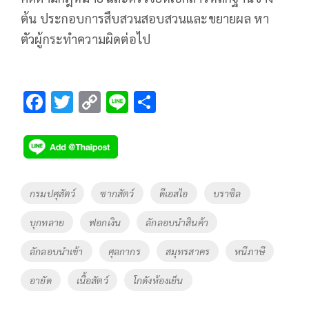
ต้น ประกอบการสืบสวนสอบสวนและขยายผล หา
ตัวผู้กระทำความผิดต่อไป
F
T
C
Li
S
ac
wi
o
n
h
e
tt
p
e
ar
b
er
y
e
o
Li
Tags
กรมปศุสัตว์
ซากสัตว์
ดีเอสไอ
บราซิล
o
n
บุกทลาย
ฟอกเงิน
ลักลอบนำสินค้า
k
k
ลักลอบนำเข้า
ศุลกากร
สมุทรสาคร
หนีภาษี
อายัด
เนื้อสัตว์
โกดังห้องเย็น