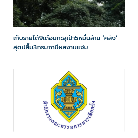
เก็บรายได้9เดือนทะลุเป้า5หมื่นล้าน ‘คลัง’
สุดปลื้ม3กรมภาษีผลงานแจ่ม