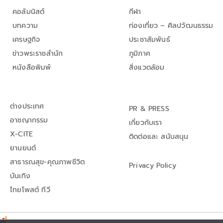
คอลัมนิสต์
กีฬา
บทความ
ท่องเที่ยว – ศิลปวัฒนธรรม
เศรษฐกิจ
ประชาสัมพันธ์
ข่าวพระราชสำนัก
ภูมิภาค
หนังสือพิมพ์
สิ่งแวดล้อม
ต่างประเทศ
PR & PRESS
อาชญากรรม
เกี่ยวกับเรา
X-CITE
ติดต่อและ สนับสนุน
ยานยนต์
สาธารณสุข-คุณภาพชีวิต
Privacy Policy
บันเทิง
ไทยโพสต์ ทีวี