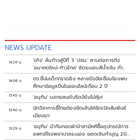
NEWS UPDATE
'เท้ง' ลั่นก้าวสู่ปีที่ 3 'ปชน.' สานต่อภารกิจ
14:29 น.
'อนาคตใหม่-ก้าวไกล' ซัดระบอบสีน้ำเงิน ทำ
หลักนิติรัฐ-นิติธรรมสั่นคลอน
ตร.ชี้ปมเด็กกราดยิง หลายปัจจัยเชื่อมโยงพบ
14:08 น.
ศึกษาข้อมูลปืนในออนไลน์เกือบ 2 ปี
13:45 น.
'อนุทิน' บอกแลนด์บริดจ์ยังไม่คุ้ม!
นักวิชาการชี้ไทยต้องขีดเส้นให้ชัดเปิดสัมพันธ์
13:40 น.
เมียนมา
'อนุทิน' นำทีมทอดผ้าป่าสามัคคีซื้ออุปกรณ์การ
13:29 น.
แพทย์โรงพยาบาลระนอง ยอดเงินทำบุญ 20