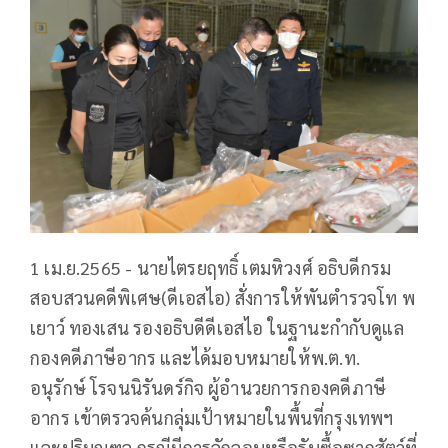
1 เม.ย.​2565 - นายไตรยฤทธิ์ เตมหิวงศ์ อธิบดีกรม
สอบสวนคดีพิเศษ(ดีเอสไอ)​ สั่งการให้พันตำรวจโท พ
เยาว์ ทองเสน รองอธิบดีดีเอสไอ ในฐานะกำกับดูแล
กองคดีภาษีอากร และได้มอบหมายให้พ.ต.ท.
อนุรักษ์ โรจนนิรันดร์กิจ ผู้อำนวยการกองคดีภาษี
อากร เข้าตรวจค้นกลุ่มเป้าหมายในพื้นที่กรุงเทพฯ
และปริมณฑล กรณีมีการลักลอบหรือรับซื้อซากสัตว์ที่