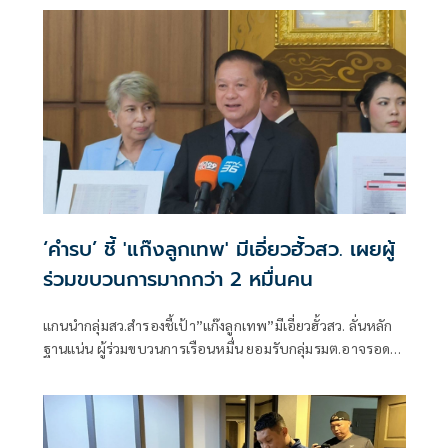
งานประชุมคณะอนุฯหลายชุด เผยยังมีเพื่อน สส.รายอื่นของ
พรรคประชาชน รับผิดชอบโดยตรงอยู่แล้ว
‘คำรบ’ ชี้ 'แก๊งลูกเทพ' มีเอี่ยวฮั้วสว. เผยผู้
ร่วมขบวนการมากกว่า 2 หมื่นคน
แกนนำกลุ่มสว.สำรองชี้เป้า”แก๊งลูกเทพ”มีเอี่ยวฮั้วสว. ลั่นหลัก
ฐานแน่น ผู้ร่วมขบวนการเรือนหมื่น ยอมรับกลุ่มรมต.อาจรอด
เพราะคดีอาญา หลักฐานต้องชัดสิ้นข้อสงสัย เตือนกกต.หากไม่
ส่งศาลฎีกาสอย 138 สว.โดนร้องเอาผิดติดคุก!