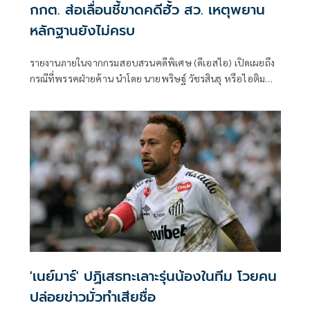
กกต. ส่อเลื่อนชี้ขาดคดีฮั้ว สว. เหตุพยาน
หลักฐานยังไม่ครบ
รายงานภายในจากกรมสอบสวนคดีพิเศษ (ดีเอสไอ) เปิดเผยถึง
กรณีที่พรรคฝ่ายค้าน นำโดย นายพริษฐ์ วัชรสินธุ หรือไอติม
สส.บัญชีรายชื่อ และรองหัวหน้าพรรคประชาชน พร้อมด้วย
นายยิ่งชีพ อัชฌานนท์ ผู้อำนวยการโครงการอินเทอร์เน็ตเพื่อ
กฎหมายประชาชน หรือไอลอว์ (iLaw) ได้นำคำให้การของ
พยานและเอกสารบางส่วนที่อ้างว่าเกี่ยวข้องกับคดีฮั้วเลือก
สมาชิกวุฒิสภา (สว.) มาเปิดเผยต่อสาธารณ
'เนย์มาร์' ปฏิเสธทะเลาะรุ่นน้องในทีม โวยคน
ปล่อยข่าวมั่วทำเสียชื่อ