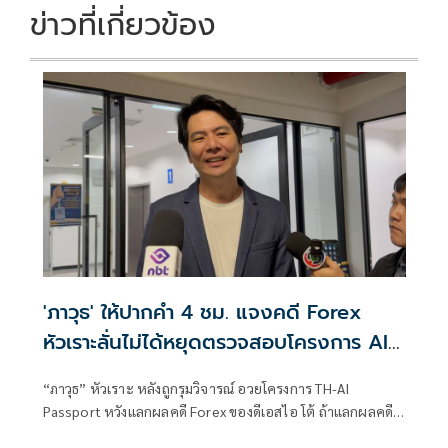
ข่าวที่เกี่ยวข้อง
'ภาวุธ' ให้ปากคำ 4 ชม. แจงคดี Forex
หัวเราะลั่นไม่ได้หยุดตรวจสอบโครงการ AI
แลกจบคดี
“ภาวุธ” หัวเราะ หลังถูกรุมวิจารณ์ อวยโครงการ TH-AI
Passport หวังแลกผลคดี Forex ของดีเอสไอ โต้ ถ้าแลกผลคดี
ได้คงไม่มายืนอยู่ตรงนี้ รับลดบทบาทตรวจสอบ เหตุติดภารกิจ