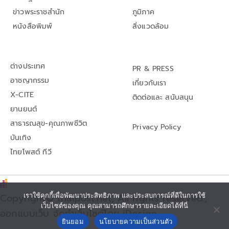
ข่าวพระราชสำนัก
ภูมิภาค
หนังสือพิมพ์
สิ่งแวดล้อม
ต่างประเทศ
PR & PRESS
อาชญากรรม
เกี่ยวกับเรา
X-CITE
ติดต่อและ สนับสนุน
ยานยนต์
สาธารณสุข-คุณภาพชีวิต
Privacy Policy
บันเทิง
ไทยโพสต์ ทีวี
Copyright© thaipost.net, All rights reserved.,
เราใช้คุกกี้เพื่อพัฒนาประสิทธิภาพ และประสบการณ์ที่ดีในการใช้
เว็บไซต์ของคุณ คุณสามารถศึกษารายละเอียดได้ที่นี่
ออกแบบเว็บ จัดทำเว็บไซต์โดย iDesign
ยินยอม
นโยบายความเป็นส่วนตัว