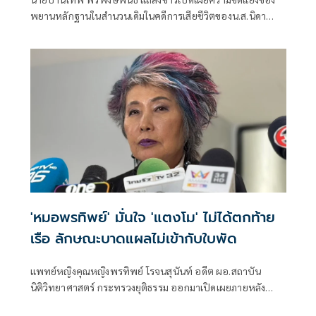
พยานหลักฐานในสำนวนเดิมในคดีการเสียชีวิตของน.ส.นิดา
แตงโม พัชรวีระพงษ์ โดยนำหลักฐานเชิงวิทยาศาสตร์ ข้อมูล
พิกัดดาวเทียม และรายงานดิจิทัลที่มีความหนากว่า 1,300 หน้า
ยื่นตรงต่ออธิบดีกรมสอบสวนคดีพิเศษ (ดีเอสไอ)
'หมอพรทิพย์' มั่นใจ 'แตงโม' ไม่ได้ตกท้าย
เรือ ลักษณะบาดแผลไม่เข้ากับใบพัด
แพทย์หญิงคุณหญิงพรทิพย์ โรจนสุนันท์ อดีต ผอ.สถาบัน
นิติวิทยาศาสตร์ กระทรวงยุติธรรม ออกมาเปิดเผยภายหลัง
ประชุมร่วมกับคณะพนักงานสืบสวน แพทย์ผู้เชี่ยวชาญด้านนิติ