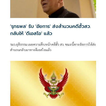
'รุทธพล' รับ 'อัยการ' ส่งสำนวนคดีฮั้วสว.
กลับให้ 'ดีเอสไอ' แล้ว
รมว.ยุติธรรม เผยความคืบหน้าคดีฮั้ว สว. ขณะนี้ทางอัยการได้ส่ง
สำนวนกลับมาทางดีเอสไอแล้ว