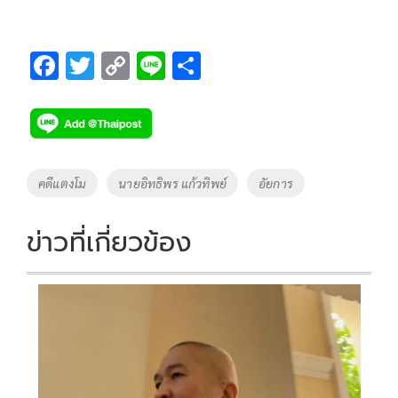
F
T
C
Li
S
ac
wi
o
n
h
e
tt
p
e
ar
b
er
y
e
o
Li
Tags
คดีแตงโม
นายอิทธิพร แก้วทิพย์
อัยการ
o
n
k
k
ข่าวที่เกี่ยวข้อง