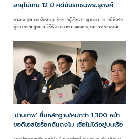
อายุไม่เกิน 12 ปี คดีขับรถชนพระธุดงค์
ดร.ธนกฤต วรธนัชชากุล อัยการผู้เชี่ยวชาญ และอาจารย์พิเศษ
ผู้บรรยายกฎหมายวิธีพิจารณาความและกฎหมายพยานหลัก
ฐาน ที่มหาวิทยาลัยธรรมศาสตร์ รามคำแหง นิด้า และแม่ฟ้า
หลวง ได้ให้ความเห็นผ่านเฟซบุ๊คส่วนตัวเรื่อง เกร็ดความรู้
กฎหมาย การดำเนินคดีกรณีเด็กอายุไม่เกิน 12 ปี ทำความผิด
อาญา ว่า ตามที่ประมวลกฎหมายอาญา มาตรา 73 กำหนดให้
เด็กอายุไม่เกิน 12 ปี ที่กระทำความผิดไม่ต้องรับโทษ
'ปานเทพ' ยื่นหลักฐานใหม่กว่า 1,300 หน้า
ขอดีเอสไอรื้อคดีแตงโม เชื่อไม่ได้อยู่บนเรือ
นายปานเทพ พัวพงษ์พันธ์ แถลงข่าวเปิดเผยความขัดแย้งของ