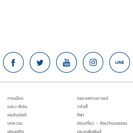
การเมือง
กรองสถานการณ์
เปลว สีเงิน
วาไรตี้
คอลัมนิสต์
กีฬา
บทความ
ท่องเที่ยว – ศิลปวัฒนธรรม
เศรษฐกิจ
ประชาสัมพันธ์