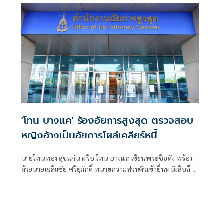
เวช และแพทย์ผู้เชี่ยวชาญด้านศัลยกรรมตกแต่ง
'โทน บางแค' ร้องอัยการสูงสุด ตรวจสอบ
หญิงอ้างเป็นอัยการโผล่เคลียร์หนี้
นายโทนทอง สุขแก่น หรือ โทน บางแค เซียนพระชื่อดัง พร้อม
ด้วยนายเฉลิมชัย ศรียุภักดิ์ ทนายความส่วนตัวเข้ายื่นหนังสือถึง
อัยการสูงสุด เรื่องขอให้ตรวจสอบพนักงานอัยการชื่อแหม่มว่า
เป็นอัยการจริงหรือไม่ กรณีอยู่ในวงเจรจาเคลียร์หนี้สินกับเจ้า
หนี้