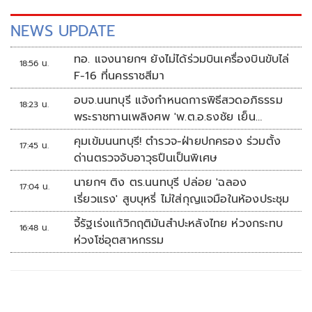
NEWS UPDATE
ทอ. แจงนายกฯ ยังไม่ได้ร่วมบินเครื่องบินขับไล่
18:56 น.
F-16 ที่นครราชสีมา
อบจ.นนทบุรี แจ้งกำหนดการพิธีสวดอภิธรรม
18:23 น.
พระราชทานเพลิงศพ 'พ.ต.อ.ธงชัย เย็น
ประเสริฐ'
คุมเข้มนนทบุรี! ตำรวจ-ฝ่ายปกครอง ร่วมตั้ง
17:45 น.
ด่านตรวจจับอาวุธปืนเป็นพิเศษ
นายกฯ ติง ตร.นนทบุรี ปล่อย 'ฉลอง
17:04 น.
เรี่ยวแรง' สูบบุหรี่ ไม่ใส่กุญแจมือในห้องประชุม
จี้รัฐเร่งแก้วิกฤติมันสำปะหลังไทย ห่วงกระทบ
16:48 น.
ห่วงโซ่อุตสาหกรรม