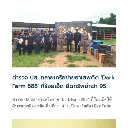
นครพนม (ผบก.ภ.จว.นครพนม) พ.ต.ท.ณรายุทธ ไตรยสุทธิ์ รอง
ผู้กำกับสืบสวนตำรวจภูธรจังหวัดนครพนม
ตำรวจ ปส. ทลายเครือข่ายยาเสพติด 'Dark
Farm 888' ที่ร้อยเอ็ด ยึดทรัพย์กว่า 95
ล้าน
ตำรวจ ปส.ทลายรังเครือข่าย “Dark Farm 888” ที่ร้อยเอ็ด ใช้
เงินยาเสพติดเนรมิต พื้นที่กว่า 4 ไร่ เป็นฟาร์มสัตว์ ยึดทรัพย์กว่า
95 ล้านบาท