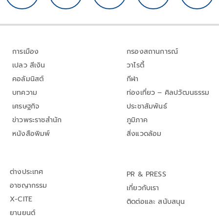
การเมือง
กรองสถานการณ์
เปลว สีเงิน
วาไรตี้
คอลัมนิสต์
กีฬา
บทความ
ท่องเที่ยว – ศิลปวัฒนธรรม
เศรษฐกิจ
ประชาสัมพันธ์
ข่าวพระราชสำนัก
ภูมิภาค
หนังสือพิมพ์
สิ่งแวดล้อม
ต่างประเทศ
PR & PRESS
อาชญากรรม
เกี่ยวกับเรา
X-CITE
ติดต่อและ สนับสนุน
ยานยนต์