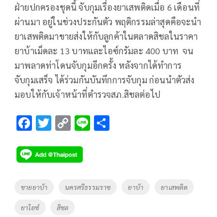
ฝ่ายปกครองชุดนี้ จับกุมเรื่องยาเสพติดเมื่อ 6 เดือนที่
ผ่านมา อยู่ในช่วงประกันตัว พฤติกรรมล่าสุดคือจะนำ
ยาเสพติดมาขายส่งให้กับลูกค้าในตลาดสิชลในราคา
ยาบ้าเม็ดละ 13 บาทและไอซ์กรัมละ 400 บาท จน
มาพลาดท่าโดนจับกุมอีกครั้ง หลังจากได้ทำการ
จับกุมเสร็จ ได้ร่วมกันบันทึกการจับกุม ก่อนนำตัวส่ง
มอบให้กับเจ้าหน้าที่ตำรวจสภ.สิชลต่อไป
F
T
C
Li
S
ac
wi
o
n
h
e
tt
p
e
ar
b
er
y
e
o
Li
Tags
ขายยาบ้า
นครศรีธรรมราช
ยาบ้า
ยาเสพติด
o
n
ยาไอซ์
สิชล
k
k