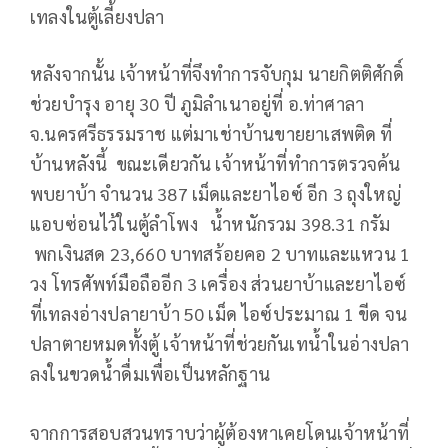
เทลงในตู้เลี้ยงปลา
หลังจากนั้น เจ้าหน้าที่จึงทำการจับกุม นายกิตติศักดิ์
ช่วยบำรุง อายุ 30 ปี ภูมิลำเนาอยู่ที่ อ.ท่าศาลา
จ.นครศรีธรรมราช แต่มาเช่าบ้านขายยาเสพติด ที่
บ้านหลังนี้ ขณะเดียวกัน เจ้าหน้าที่ทำการตรวจค้น
พบยาบ้า จำนวน 387 เม็ดและยาไอซ์ อีก 3 ถุงใหญ่
แอบซ่อนไว้ในตู้ลำโพง น้ำหนักรวม 398.31 กรัม
พกเงินสด 23,660 บาทสร้อยคอ 2 บาทและแหวน 1
วง โทรศัพท์มือถืออีก 3 เครื่อง ส่วนยาบ้าและยาไอซ์
ที่เทลงอ่างปลายาบ้า 50 เม็ด ไอซ์ประมาณ 1 ขีด จน
ปลาตายหมดทั้งตู้ เจ้าหน้าที่ช่วยกันเทน้ำในอ่างปลา
ลงในขวดน้ำดื่มเพื่อเป็นหลักฐาน
จากการสอบสวนทราบว่าผู้ต้องหาเคยโดนเจ้าหน้าที่