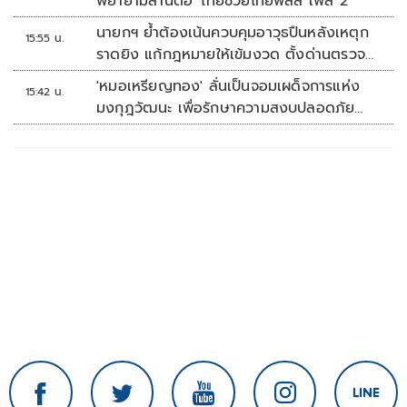
พยายามสานต่อ 'ไทยช่วยไทยพลัส เฟส 2'
นายกฯ ย้ำต้องเน้นควบคุมอาวุธปืนหลังเหตุก
15:55 น.
ราดยิง แก้กฎหมายให้เข้มงวด ตั้งด่านตรวจ
เพิ่ม
'หมอเหรียญทอง' ลั่นเป็นจอมเผด็จการแห่ง
15:42 น.
มงกุฎวัฒนะ เพื่อรักษาความสงบปลอดภัย
ภายในรพ.