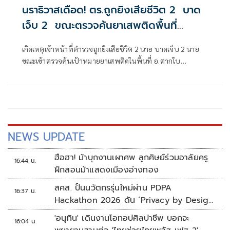
นราธิวาสเดือด! ตร.ถูกยิงเสียชีวิต 2 บาด
เจ็บ 2 ขณะตรวจค้นยาเสพติดพื้นที่
อ.ตากใบ
เกิดเหตุเจ้าหน้าที่ตำรวจถูกยิงเสียชีวิต 2 นาย บาดเจ็บ 2 นาย
ขณะเข้าตรวจค้นเป้าหมายยาเสพติดในพื้นที่ อ.ตากใบ
จ.นราธิวาส
NEWS UPDATE
ฮือฮา! ม้าบุกงานเผาศพ ลูกศิษย์ร่วมอาลัยครู
16:44 น.
ฝึกสอนม้าแสดงเมืองอ่างทอง
สคส. ปั้นนวัตกรรุ่นใหม่ผ่าน PDPA
16:37 น.
Hackathon 2026 ดัน ‘Privacy by Design
for all’ สู่โซลูชันคุ้มครองข้อมูลส่วนบุคคลที่
'อนุทิน' เดินงานโอทอปศิลปาชีพ บอกจะ
16:04 น.
ใช้ได้จริง