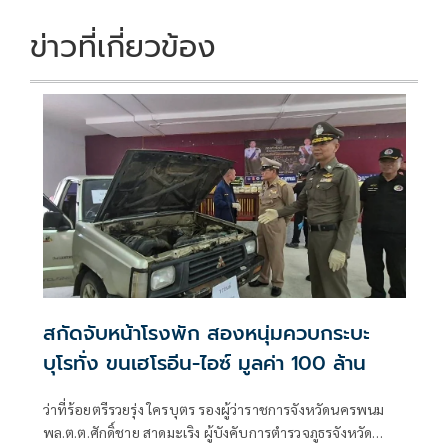
ข่าวที่เกี่ยวข้อง
สกัดจับหน้าโรงพัก สองหนุ่มควบกระบะ
บุโรทั่ง ขนเฮโรอีน-ไอซ์ มูลค่า 100 ล้าน
ว่าที่ร้อยตรีรวยรุ่ง ใครบุตร รองผู้ว่าราชการจังหวัดนครพนม
พล.ต.ต.ศักดิ์ชาย สาดมะเริง ผู้บังคับการตำรวจภูธรจังหวัด