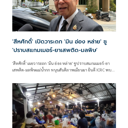
'สีหศักดิ์' เปิดวาระถก 'มิน อ่อง หล่าย' ชู
'ปราบสแกมเมอร์-ยาเสพติด-มลพิษ'
'สีหศักดิ์' เผยวาระถก 'มิน อ่อง หล่าย' ชูปราบสแกมเมอร์-ยา
เสพติด-มลพิษแม่น้ำกก หนุนสันติภาพเมียนมา ยินดี ICRC พบ
'ซูจี' มองเป็นสัญญาณดีต่อบรรยากาศการเมือง