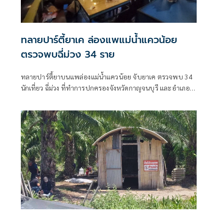
ทลายปาร์ตี้ยาเค ล่องแพแม่น้ำแควน้อย
ตรวจพบฉี่ม่วง 34 ราย
ทลายปาร์ตี้ยาบนแพล่องแม่น้ำแควน้อย จับยาเค ตรวจพบ 34
นักเที่ยว ฉี่ม่วง ที่ทำการปกครองจังหวัดกาญจนบุรี และอําเภอ
เมืองกาญจนบุรี เปิดยุทธการ 90 วัน พิทักษ์สันติราษฎร์ พิฆาต
ยาเสพติด