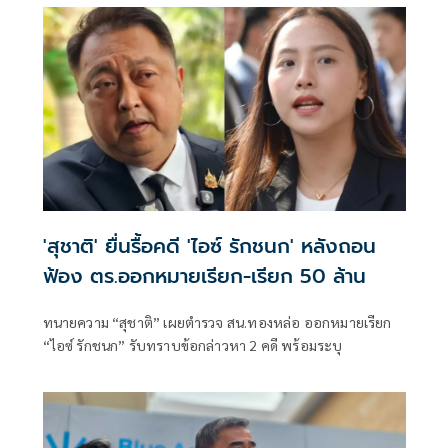
'สุชาติ' ยื่นรื้อคดี 'ไอซ์ รักชนก' หลังถอน
ฟ้อง ตร.ออกหมายเรียก-เรียก 50 ล้าน
ทนายความ “สุชาติ” เผยตำรวจ สน.ทองหล่อ ออกหมายเรียก
“ไอซ์ รักชนก” รับทราบข้อกล่าวหา 2 คดี พร้อมระบุ