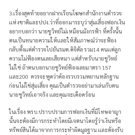
3.เรื่องสุดท้ายอยากฝากเรียนโฆษกสำนักงานตำรวจ
เเห่งชาติและปปง.ว่าที่ออกมาระบุว่าสุ่มเสี่ยงฟอกเงิน
อยากบอกว่า นายชูวิทย์ไม่เหมือนมังกรฟ้า ที่ครั้งนั้น
ตนเป็นทนายความให้เเละให้สัมภาษณ์ว่าจะฟ้อง
กลับตั้งเเต่ตำรวจไปยันรมต.ดิจิตัล รวม14 คนเเต่ลูก
ความไม่ฟ้องตนเลยเสียหมา เเต่สำหรับนายชูวิทย์
ไม่ใช่ ถ้าตนบอกนายชูวิทย์ฟ้องเลยมาตรา 157
เเละ200 ควรจะพูดว่าค้องรวบรวมพยานหลักฐาน
ก่อนไม่ใช่สุ่มเสี่ยง คุณเป็นตำรวจอย่ามาเล่นกับตน
นายชูวิทย์เอาจริง เเละคุณจะเดือดร้อน
ในเรื่อง พรบ.ปราบปรามการฟอกเงินที่มีโทษอาญา
นั้นจะต้องมีการกระทำโดยมีเจตนาโดยรู้ว่าเงินหรือ
ทรัพย์สินได้มาจากการกระทำผิดมูลฐาน เเละต้องรับ