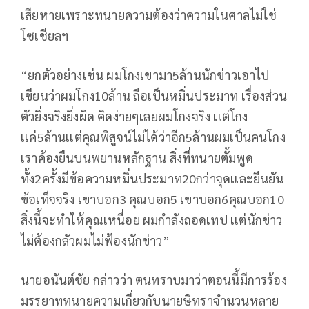
เสียหายเพราะทนายความต้องว่าความในศาลไม่ใช่
โซเชียลฯ
“ยกตัวอย่างเช่น ผมโกงเขามา5ล้านนักข่าวเอาไป
เขียนว่าผมโกง10ล้าน ถือเป็นหมิ่นประมาท เรื่องส่วน
ตัวยิ่งจริงยิ่งผิด คิดง่ายๆเลยผมโกงจริง เเต่โกง
เเค่5ล้านเเต่คุณพิสูจน์ไม่ได้ว่าอีก5ล้านผมเป็นคนโกง
เราค้องยืนบนพยานหลักฐาน สิ่งที่ทนายตั้มพูด
ทั้ง2ครั้งมีข้อความหมิ่นประมาท20กว่าจุดเเละยืนยัน
ข้อเท็จจริง เขาบอก3 คุณบอก5 เขาบอก6คุณบอก10
สิ่งนี้จะทำให้คุณเหนื่อย ผมกำลังถอดเทป เเต่นักข่าว
ไม่ต้องกลัวผมไม่ฟ้องนักข่าว”
นายอนันต์ชัย กล่าวว่า ตนทราบมาว่าตอนนี้มีการร้อง
มรรยาททนายความเกี่ยวกับนายษิทราจำนวนหลาย