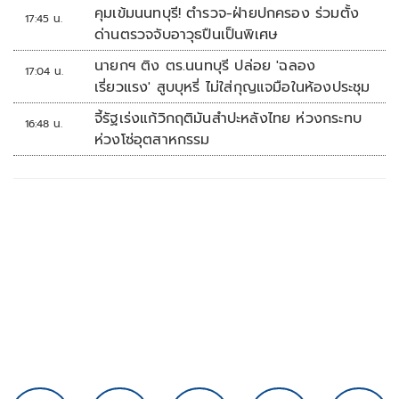
ประเสริฐ'
คุมเข้มนนทบุรี! ตำรวจ-ฝ่ายปกครอง ร่วมตั้ง
17:45 น.
ด่านตรวจจับอาวุธปืนเป็นพิเศษ
นายกฯ ติง ตร.นนทบุรี ปล่อย 'ฉลอง
17:04 น.
เรี่ยวแรง' สูบบุหรี่ ไม่ใส่กุญแจมือในห้องประชุม
จี้รัฐเร่งแก้วิกฤติมันสำปะหลังไทย ห่วงกระทบ
16:48 น.
ห่วงโซ่อุตสาหกรรม