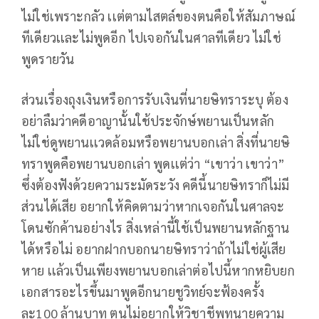
ไม่ใช่เพราะกลัว เเต่ตามไสตล์ของตนคือให้สัมภาษณ์
ทีเดียวเเละไม่พูดอีก ไปเจอกันในศาลทีเดียว ไม่ใช่
พูดรายวัน
ส่วนเรื่องถุงเงินหรือการรับเงินที่นายษิทราระบุ ต้อง
อย่าลืมว่าคดีอาญานั้นใช้ประจักษ์พยานเป็นหลัก
ไม่ใช่ดูพยานเเวดล้อมหรือพยานบอกเล่า สิ่งที่นายษิ
ทราพูดคือพยานบอกเล่า พูดเเต่ว่า “เขาว่า เขาว่า”
ซึ่งต้องฟังด้วยความระมัดระวัง คดีนี้นายษิทราก็ไม่มี
ส่วนได้เสีย อยากให้คิดตามว่าหากเจอกันในศาลจะ
โดนซักค้านอย่างไร สิ่งเหล่านี้ใช้เป็นพยานหลักฐาน
ได้หรือไม่ อยากฝากบอกนายษิทราว่าถ้าไม่ใช่ผู้เสีย
หาย เเล้วเป็นเพียงพยานบอกเล่าต่อไปนี้หากหยิบยก
เอกสารอะไรขึ้นมาพูดอีกนายชูวิทย์จะฟ้องครั้ง
ละ100 ล้านบาท ตนไม่อยากให้วิชาชีพทนายความ