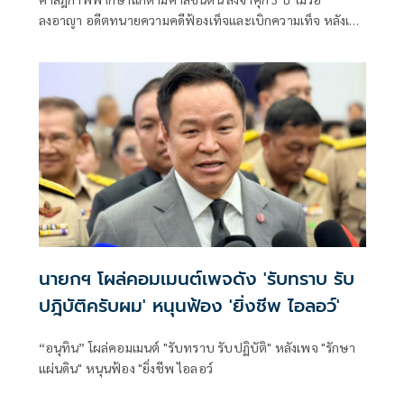
ลงอาญา อดีตทนายความคดีฟ้องเท็จและเบิกความเท็จ หลังเคย
ถูกฟ้องเรียกเงินค่าปร
นายกฯ โผล่คอมเมนต์เพจดัง 'รับทราบ รับ
ปฎิบัติครับผม' หนุนฟ้อง 'ยิ่งชีพ ไอลอว์'
“อนุทิน” โผล่คอมเมนต์ "รับทราบ รับปฏิบัติ" หลังเพจ "รักษา
แผ่นดิน" หนุนฟ้อง "ยิ่งชีพ ไอลอว์