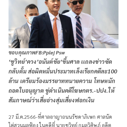
ขอบคุณภาพFB:Pplej Psw
‘ชูวิทย์’ควง’อนันต์ชัย’ขึ้นศาล เเถลงข่าวซัด
กลับตั้ม ส่อผิดหมิ่นประมาทเล็งเรียกคดีละ100
ล้าน เตรียมร้องมรรยาททนายความ โทษหนัก
ถอดใบอนุญาต ขู่ดำเนินคดีโฆษกตร.-ปปง.ให้
สัมภาษณ์ว่าเสี่ยอ่างสุ่มเสี่ยงฟอกเงิน
27 มี.ค.2566-ที่ศาลอาญาถนนรัชดาภิเษก ศาลนัด
ไต่สวนมูลฟ้อง ในคดีที่ นายชูวิทย์ กมลวิศิษฎ์ อดีต