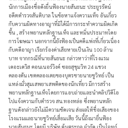
นักการเมืองชื่อดังยื่นฟ้องนายสันธนะ ประยูรรัตน์
อดีตตำรวจสันติบาล ในข้อหาแจ้งความเท็จ อันเกี่ยว
กับความผิดทางอาญาที่มิได้มีการกระทำความผิดเกิด
ขึ้น , สร้างพยานหลักฐานเท็จ และหมิ่นประมาทโดย
การโฆษณา นอกจากนี้ยังฟ้องเป็นคดีแพ่งที่เกี่ยวเนื่อง
กับคดีอาญา เรียกร้องค่าเสียหายเป็นเงิน 100 ล้าน
บาท จากกรณีที่นายสันธนะ กล่าวหาว่าที่โรงแรม
เดอะเดวิส คอนเนอร์วิงค์ ซอยสุขุมวิท 24 แขวง
คลองตัน เขตคลองเตยของบุตรชายนายชูวิทย์ เป็น
แหล่งมั่วสุมเสพยาเสพติดของนักเที่ยว มีการสร้าง
พยานหลักฐานเท็จโดยการแอบถ่ายและนำคลิปวิดีโอ
ไปแจ้งความกับตำรวจ สน.ทองหล่อ ซึ่งพยานหลัก
ฐานดังกล่าวยังไม่มีความชัดเจน ส่งผลให้ชื่อเสียงของ
โรงแรมและนายชูวิทย์เสื่อมเสีย วันนี้ถึงมายื่นฟ้อง
นายสันธนะ โดยมี บริษัท ต้นตระกูล จำกัด เป็นโจทก์