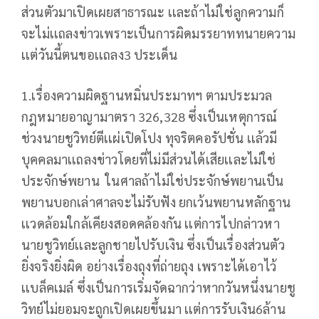
ส่วนตัวมาเปิดเผยสาธารณะ เเละถ้าไม่ใช่ลูกความก็
จะไม่เเถลงข่าวเพราะเป็นการผิดมรรยาททนายความ
เเต่วันนี้ตนขอเเถลง3 ประเด็น
1.เรื่องความผิดฐานหมิ่นประมาทฯ ตามประมวล
กฎหมายอาญามาตรา 326,328 ซึ่งเป็นเหตุการณ์
ช่วงนายชูวิทย์ตีเเผ่เปิดโปง ทุจริตคอรัปชั่น เเล้วมี
บุคคลมาเเถลงข่าวโดยที่ไม่มีส่วนได้เสียเเละไม่ใช่
ประจักษ์พยาน ในศาลถ้าไม่ใช่ประจักษ์พยานเป็น
พยานบอกเล่าศาลจะไม่รับฟัง ยกเว้นพยานหลักฐาน
เเวดล้อมใกล้เคียงสอดคล้องกัน เเต่การไปกล่าวหา
นายชูวิทย์เเละลูกชายไปรับเงิน ซึ่งเป็นเรื่องส่วนตัว
ยิ่งจริงยิ่งผิด อย่างเรื่องถุงที่ถ่ายถุง เพราะได้เอาไว้
เเบล็คเมล์ ซึ่งเป็นการเริ่มจัดฉากว่าหากวันหนึ่งนายชู
วิทย์ไม่ยอมจะถูกเปิดเผยขึ้นมา เเต่การรับเงิน6ล้าน