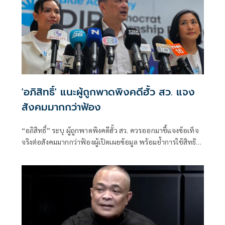
'อภิสิทธิ์' แนะผู้ถูกพาดพิงคดีฮั้ว สว. แจง
สังคมมากกว่าฟ้อง
“อภิสิทธิ์” ระบุ ผู้ถูกพาดพิงคดีฮั้ว สว. ควรออกมาชี้แจงข้อเท็จ
จริงต่อสังคมมากกว่าฟ้องผู้เปิดเผยข้อมูล พร้อมย้ำการใช้สิทธิ
ฟ้องร้องทำได้ แต่หากมี