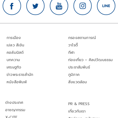
การเมือง
กรองสถานการณ์
เปลว สีเงิน
วาไรตี้
คอลัมนิสต์
กีฬา
บทความ
ท่องเที่ยว – ศิลปวัฒนธรรม
เศรษฐกิจ
ประชาสัมพันธ์
ข่าวพระราชสำนัก
ภูมิภาค
หนังสือพิมพ์
สิ่งแวดล้อม
ต่างประเทศ
PR & PRESS
อาชญากรรม
เกี่ยวกับเรา
X-CITE