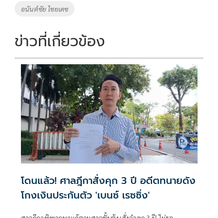
อนันต์ชัย ไชยเดช
ข่าวที่เกี่ยวข้อง
โดนแล้ว! ศาลฎีกาสั่งคุก 3 ปี อดีตทนายดัง
โกงเงินประกันตัว 'เบนซ์ เรซซิ่ง'
ศาลฎีกาพิพากษาแก้ตามศาลชั้นต้น สั่งจำคุก 3 ปี ไม่รอ