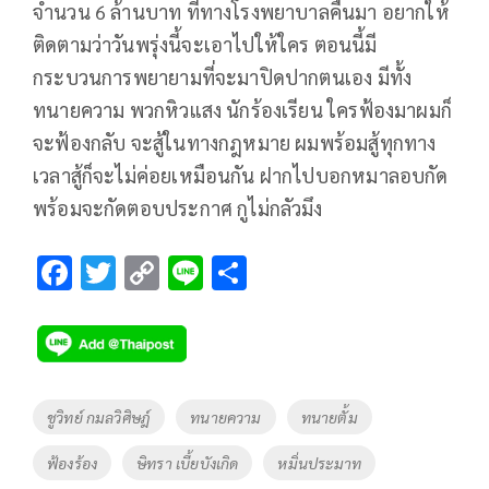
จำนวน 6 ล้านบาท ที่ทางโรงพยาบาลคืนมา อยากให้
ติดตามว่าวันพรุ่งนี้จะเอาไปให้ใคร ตอนนี้มี
กระบวนการพยายามที่จะมาปิดปากตนเอง มีทั้ง
ทนายความ พวกหิวแสง นักร้องเรียน ใครฟ้องมาผมก็
จะฟ้องกลับ จะสู้ในทางกฎหมาย ผมพร้อมสู้ทุกทาง
เวลาสู้ก็จะไม่ค่อยเหมือนกัน ฝากไปบอกหมาลอบกัด
พร้อมจะกัดตอบประกาศ กูไม่กลัวมึง
F
T
C
Li
S
ac
wi
o
n
h
e
tt
p
e
ar
b
er
y
e
o
Li
Tags
ชูวิทย์ กมลวิศิษฎ์
ทนายความ
ทนายตั้ม
o
n
ฟ้องร้อง
ษิทรา เบี้ยบังเกิด
หมิ่นประมาท
k
k