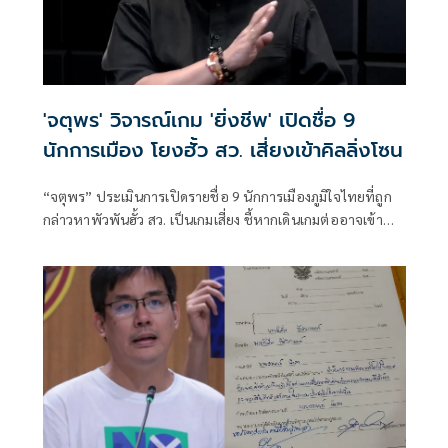
'จตุพร' วิจารณ์เกม 'ยิ่งชีพ' เปิดชื่อ 9
นักการเมือง โยงฮั้ว สว. เสี่ยงเข้าคิลลิ่งโซน
“จตุพร” ประเมินการเปิดรายชื่อ 9 นักการเมืองภูมิใจไทยที่ถูก
กล่าวหาพัวพันฮั้ว สว. เป็นเกมเสี่ยง ชี้หากเดินเกมต่ออาจเข้า
ทางฝ่ายถูกกล่าว