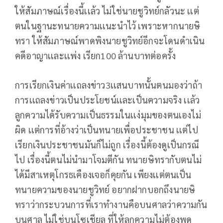
ให้สัมภาษณ์เรื่องนี้เเล้ว ไม่ใช่นายชูวิทย์กลัวนะ เเต่
ตนในฐานะทนายความเเนะนำไว้ เพราะหากนายษิ
ทรา ให้สัมภาษณ์พาดพิงนายชูวิทย์อีกจะโดนดำเนิน
คดีอาญาเเละเเพ่ง เรียก100 ล้านบาทต่อครั้ง
การเรียกเงินค่าเเถลงข่าว3เเสนบาทนั้นตนมองว่าถ้า
การเเถลงข่าวเป็นประโยชน์เเละเป็นความจริง เเล้ว
ลูกความได้รับความเป็นธรรมในเเง่มุมของตนเองไม่
ผิด เเต่การที่อ้างว่าเป็นทนายเพื่อประชาชน เเต่ไป
เรียกเงินประชาชนมันก็ไม่ถูก เรื่องนี้ต้องดูเป็นกรณี
ไป เรื่องนี้ตนไม่นำมาโจมตีกัน ทนายษิทรากับตนไม่
ได้มีสาเหตุโกรธเคืองเจอก็คุยกัน เพียงเเต่ตนเป็น
ทนายความของนายชูวิทย์ อยากฝากบอกถึงนายษิ
ทราว่ากระบวนการที่เราทำงานคือบนศาลว่าความกัน
บนศาล ไม่ใช่บนโซเชียล ที่ให้ลูกความไม่ต้องพูด