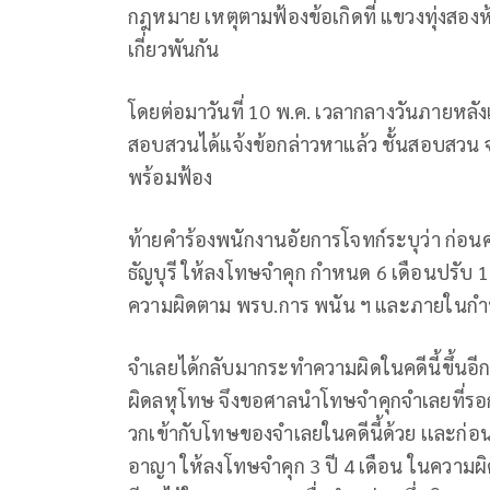
กฎหมาย เหตุตามฟ้องข้อเกิดที่ แขวงทุ่งสอง
เกี่ยวพันกัน
โดยต่อมาวันที่ 10 พ.ค. เวลากลางวันภายหล
สอบสวนได้แจ้งข้อกล่าวหาแล้ว ชั้นสอบสวน 
พร้อมฟ้อง
ท้ายคำร้องพนักงานอัยการโจทก์ระบุว่า ก่อนค
ธัญบุรี ให้ลงโทษจำคุก กำหนด 6 เดือนปรับ 
ความผิดตาม พรบ.การ พนัน ฯ และภายในกำห
จำเลยได้กลับมากระทำความผิดในคดีนี้ขึ้นอ
ผิดลหุโทษ จึงขอศาลนำโทษจำคุกจำเลยที่รอ
วกเข้ากับโทษของจำเลยในคดีนี้ด้วย เเละก่อน
อาญา ให้ลงโทษจำคุก 3 ปี 4 เดือน ในควา