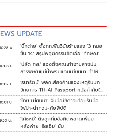
EWS UPDATE
'บิ๊กต่าย' ตั้งกก.ฟันวินัยร้ายแรง '3 หมอ
10:28 น.
ชั้น 14' สรุปพฤติกรรมชัดเอื้อ 'ทักษิณ'
'ปลัด ทส.' แจงตั้งคณะทำงานสางปม
10:08 น.
สารพิษในแม่น้ำพรมแดนเมียนมา ทำให้
แก้ปัญหารวดเร็ว
'ธนารัตน์' พลิกเสียงค้านแจงเหตุรับบท
10:02 น.
วิทยากร TH-AI Passport หวังกำกับใช้
งบเหมาะสม ชูจุดเด่นคนไทยได้ใช้ AI
'ไทย-เมียนมา' จับมือใช้ดาวเทียมรับมือ
10:01 น.
ระดับโปร ลดเหลื่อมล้ำทางเทคโนโลยี
ไฟป่า-น้ำท่วม-ภัยพิบัติ
เซฟงบไปกว่า900ล้าน เชื่อหากใช้เต็มที่
'โค้ชหมี' ติงลูกทีมข้อผิดพลาดเพียบ
เอกชนขาดทุนย่อยยับ
9:50 น.
หลังพ่าย 'รัสเซีย' ยับ