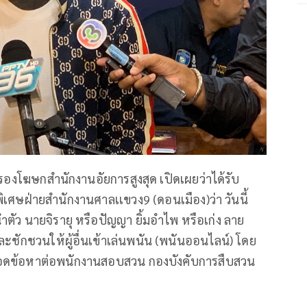
รองโฆษกสำนักงานอัยการสูงสุด เปิดเผยว่าได้รับ
รพิเศษฝ่ายสำนักงานศาลเเขวง9 (ดอนเมือง)ว่า วันนี้
ตัว นายจิรายุ หรือปัญญา ยิ้มอำไพ หรือเก่ง ลาย
ักชวนให้ผู้อื่นเข้าเล่นพนัน (พนันออนไลน์) โดย
ลอดข้อหาต่อพนักงานสอบสวน กองบังคับการสืบสวน