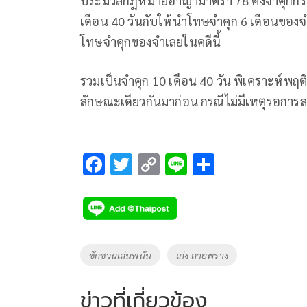
ประมวลกฎหมายอาญามาตรา 78 คงจำคุกกระทง
เดือน 40 วันกับให้นำโทษจำคุก 6 เดือนของจ
โทษจำคุกของจำเลยในคดีนี้
รวมเป็นจำคุก 10 เดือน 40 วัน พิเคราะห์พฤ
ลักษณะเดียวกันมาก่อน กรณีไม่มีเหตุรอการ
F
T
C
Li
S
ac
wi
o
n
h
e
tt
p
e
ar
b
er
y
e
o
Li
Tags
ชักชวนเล่นพนัน
เก่ง ลายพราง
o
n
k
k
ข่าวที่เกี่ยวข้อง