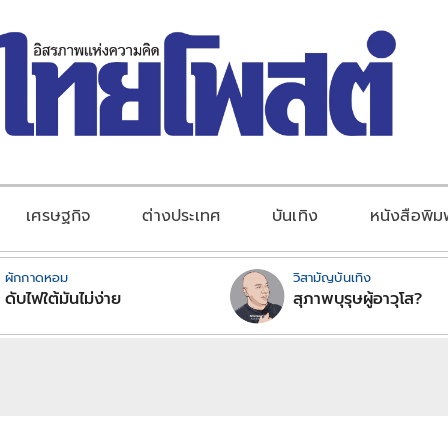
เศรษฐกิจ
ต่างประเทศ
บันเทิง
หนังสือพิม
ผักกาดหอม
วิสามัญบันเทิง
ดับไฟใต้มันไม่ง่าย
สุภาพบุรุษผู้อาวุโส?