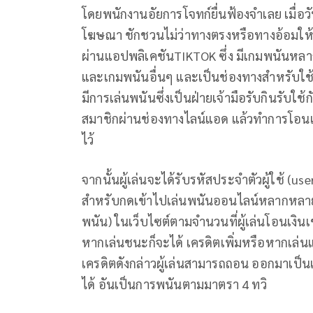
โดยพนักงานอัยการโจทก์ยื่นฟ้องจําเลย เมื่อวั
โฆษณา ชักชวนไม่ว่าทางตรงหรือทางอ้อมให้
ผ่านแอปพลิเคชันTIKTOK ซึ่ง มีเกมพนันหล
และเกมพนันอื่นๆ และเป็นช่องทางสำหรับใช้ ส
มีการเล่นพนันซึ่งเป็นฝ่ายเจ้ามือรับกินรับใช้กั
สมาชิกผ่านช่องทางไลน์แอด แล้วทำการโอนเง
ไว้
จากนั้นผู้เล่นจะได้รับรหัสประจำตัวผู้ใช้ (u
สำหรับกดเข้าไปเล่นพนันออนไลน์หลากหลาย
พนัน) ในเว็บไซต์ตามจำนวนที่ผู้เล่นโอนเงินเ
หากเล่นชนะก็จะได้ เครดิตเพิ่มหรือหากเล่นแพ
เครดิตดังกล่าวผู้เล่นสามารถถอน ออกมาเป็นเง
ได้ อันเป็นการพนันตามมาตรา 4 ทวิ