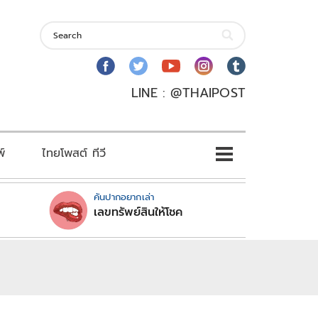
LINE : @THAIPOST
พ์
ไทยโพสต์ ทีวี
คันปากอยากเล่า
เลขทรัพย์สินให้โชค