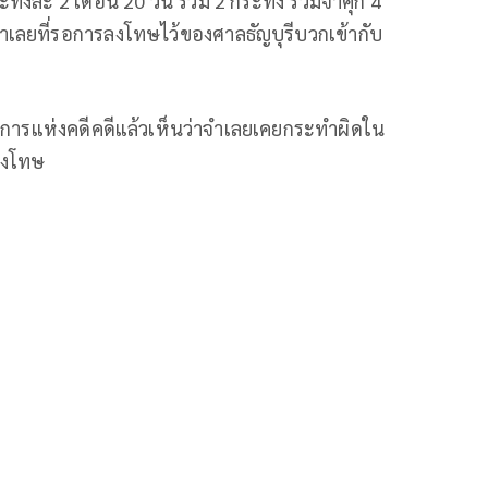
ละ 2 เดือน 20 วัน รวม 2 กระทง รวมจำคุก 4
ำเลยที่รอการลงโทษไว้ของศาลธัญบุรีบวกเข้ากับ
ติการแห่งคดีคดีแล้วเห็นว่าจำเลยเคยกระทำผิดใน
ลงโทษ