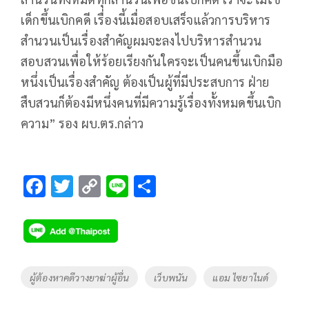
เด็กขึ้นเบิกคดี เรื่องนี้เมื่อสอบเสร็จแล้วการบริหาร
สำนวนเป็นเรื่องสำคัญผมจะลงไปบริหารสำนวน
สอบสวนเพื่อให้ร้อยเรียงกันใครจะเป็นคนขึ้นเบิกมือ
หนึ่งเป็นเรื่องสำคัญ ต้องเป็นผู้ที่มีประสบการ ฝ่าย
สืบสวนก็ต้องมีหนึ่งคนที่มีความรู้เรื่องทั้งหมดขึ้นเบิก
ความ” รอง ผบ.ตร.กล่าว
F
T
C
Li
S
ac
wi
o
n
h
e
tt
p
e
ar
b
er
y
e
o
Li
Tags
ผู้ต้องหาคดีวางยาฆ่าผู้อื่น
เว็บพนัน
แอม ไซยาไนด์
o
n