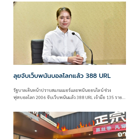
ลุยจับเว็บพนันบอลโลกแล้ว 388 URL
รัฐบาลเดินหน้าปราบสแกมเมอร์และพนันออนไลน์ ช่วง
ฟุตบอลโลก 2006 จับเว็บพนันแล้ว 388 URL เจ้ามือ 135 ราย ผู้
เล่น 1,363 ราย พบเงินหมุนเวียนรวมกว่า 3,371 ล้านบาท