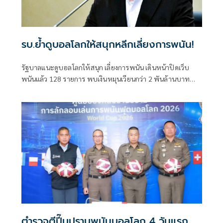
รบ.ย้ำดูบอลโลกให้สนุกหลีกเลี่ยงการพนัน!
รัฐบาลแนะดูบอลโลกให้สนุก เลี่ยงการพนัน เดินหน้าปิดเว็บ
พนันแล้ว 128 รายการ พบเงินหมุนเวียนกว่า 2 พันล้านบาท
เตือนแปะลิงก์โฆษณาชักชวนเล่นพนัน คุกสูงสุด 5 ปี ปรับสูงสุด
100,0000 บาทหรือทั้งจำทั้งปรับ
ตำรวจตีปี๊บปราบพนันบอลโลก 4 วันแรก