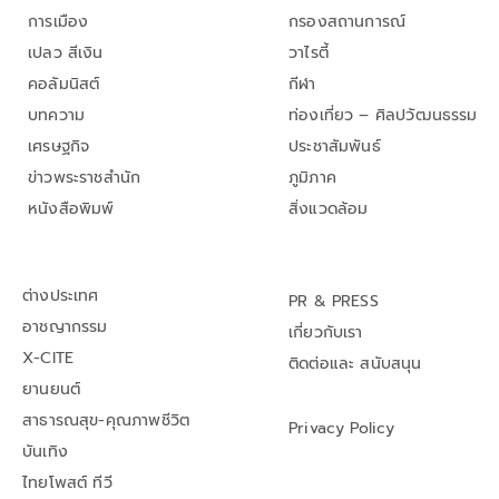
การเมือง
กรองสถานการณ์
เปลว สีเงิน
วาไรตี้
คอลัมนิสต์
กีฬา
บทความ
ท่องเที่ยว – ศิลปวัฒนธรรม
เศรษฐกิจ
ประชาสัมพันธ์
ข่าวพระราชสำนัก
ภูมิภาค
หนังสือพิมพ์
สิ่งแวดล้อม
ต่างประเทศ
PR & PRESS
อาชญากรรม
เกี่ยวกับเรา
X-CITE
ติดต่อและ สนับสนุน
ยานยนต์
สาธารณสุข-คุณภาพชีวิต
Privacy Policy
บันเทิง
ไทยโพสต์ ทีวี