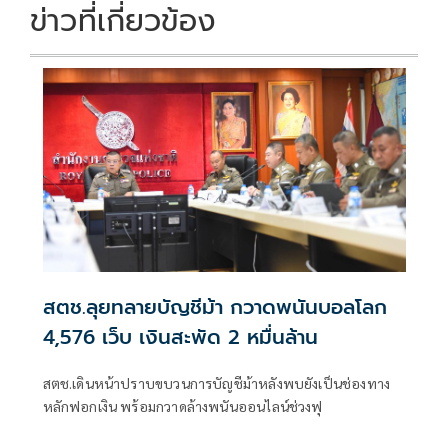
k
k
ข่าวที่เกี่ยวข้อง
สตช.ลุยทลายบัญชีม้า กวาดพนันบอลโลก
4,576 เว็บ เงินสะพัด 2 หมื่นล้าน
สตช.เดินหน้าปราบขบวนการบัญชีม้าหลังพบยังเป็นช่องทาง
หลักฟอกเงิน พร้อมกวาดล้างพนันออนไลน์ช่วงฟุ