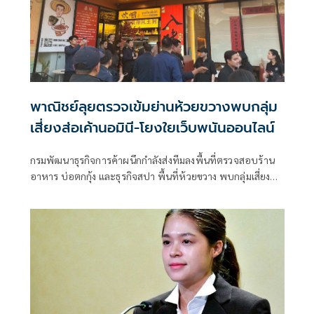
พาณิชย์ลุยตรวจเข้มย่านห้วยขวางพบกลุ่ม
เสี่ยงส่อเค้านอมินี-โยงใยเว็บพนันออนไลน์
กรมพัฒนาธุรกิจการค้าผนึกกำลังส่งทีมลงพื้นที่ตรวจสอบร้าน
อาหาร บ่อตกกุ้ง และธุรกิจสปา พื้นที่ห้วยขวาง พบกลุ่มเสี่ยงส่อ
เค้านอมินี-โยงใยเว็บพนันออนไลน์ และรับชำระเงินผ่านบัญชี
บุคคลชาวต่างชาติ เตรียมขยายผลตรวจสอบเส้นทางการเงิน
และระบบชําระเงินเชิงลึกหากพบผิด ดำเนินการตามกฎหมาย
ทันที