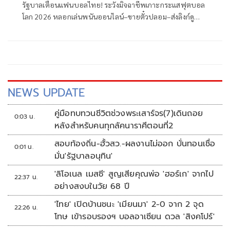
รัฐบาลเตือนแฟนบอลไทย! ระวังมิจฉาชีพเกาะกระแสฟุตบอล
โลก 2026 หลอกเล่นพนันออนไลน์–ขายตั๋วปลอม–ส่งลิงก์ดู
บอลสดเถื่อน ย้ำ '4 ไม่' รู้ทันก่อนสูญเงิน
NEWS UPDATE
คู่มือทบทวนชีวิตช่วงพระเสาร์จร(7)เดินถอย
0:03 น.
หลังสำหรับคนทุกลัคนาราศีตอนที่2
สอบท้องถิ่น-ฮั้วสว.-ผลงานไม่ออก บั่นทอนเชื่อ
0:01 น.
มั่น'รัฐบาลอนุทิน'
'ลิโอเนล เมสซี' สูญเสียคุณพ่อ 'ฮอร์เก' จากไป
22:37 น.
อย่างสงบในวัย 68 ปี
'ไทย' เปิดบ้านชนะ 'เมียนมา' 2-0 จาก 2 จุด
22:26 น.
โทษ เข้ารอบรองฯ บอลอาเซียน ดวล 'สิงคโปร์'