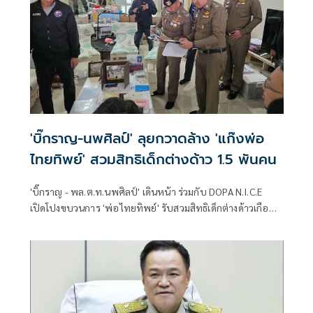
'บิ๊กราญ-นพศิลป์' ลุยกวาดล้าง 'แก๊งพ่อ
ไทยทิพย์' สวมสิทธิเด็กต่างด้าว 1.5 พันคน
'บิ๊กราญ - พล.ต.ท.นพศิลป์' เดินหน้า ร่วมกับ DOPA N.I.C.E
เปิดโปงขบวนการ 'พ่อไทยทิพย์' รับสวมสิทธิเด็กต่างด้าวเกือบ
1,500 ราย บุกค้นโรงพยาบาลเอกชน รวบ 4 ผู้ต้องหา