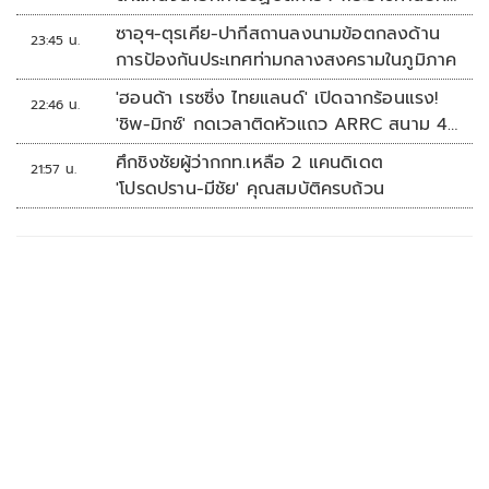
'พลตรี'
ซาอุฯ-ตุรเคีย-ปากีสถานลงนามข้อตกลงด้าน
23:45 น.
การป้องกันประเทศท่ามกลางสงครามในภูมิภาค
'ฮอนด้า เรซซิ่ง ไทยแลนด์' เปิดฉากร้อนแรง!
22:46 น.
'ชิพ-มิกซ์' กดเวลาติดหัวแถว ARRC สนาม 4
ที่มัลดาลิกา
ศึกชิงชัยผู้ว่ากกท.เหลือ 2 แคนดิเดต
21:57 น.
'โปรดปราน-มีชัย' คุณสมบัติครบถ้วน