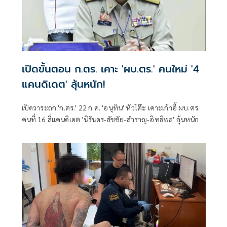
เปิดขั้นตอน ก.ตร. เคาะ 'ผบ.ตร.' คนใหม่ '4
แคนดิเดต' ลุ้นหนัก!
เปิดวาระถก 'ก.ตร.' 22 ก.ค. 'อนุทิน' หัวโต๊ะ เคาะเก้าอี้ ผบ.ตร.
คนที่ 16 สี่แคนดิเดต 'นิรันดร-ธัชชัย-สำราญ-อิทธิพล' ลุ้นหนัก