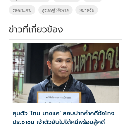
o
n
รองผบ.ตร.
สุรเชษฐ์ หักพาล
หมายจับ
k
k
ข่าวที่เกี่ยวข้อง
คุมตัว 'โทน บางแค' สอบปากคำคดีฉ้อโกง
ประชาชน เจ้าตัวยันไม่ได้หนีพร้อมสู้คดี