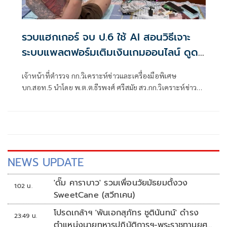
รวบแฮกเกอร์ จบ ป.6 ใช้ AI สอนวิธีเจาะ
ระบบแพลตฟอร์มเติมเงินเกมออนไลน์ ดูด
เงิน 2 แสน พบมี 5 หมายจับ
เจ้าหน้าที่ตำรวจ กก.วิเคราะห์ข่าวและเครื่องมือพิเศษ
บก.สอท.5 นำโดย พ.ต.ต.ธีรพงศ์ ศรีสมัย สว.กก.วิเคราะห์ข่าว
และเครื่องมือพิเศษ บก.สอท.5 นำกำลังสนธิร่วมกับ เจ้าหน้าที่
ตำรวจ บก.สส.ภ.8 นำหมายค้นศาลจังหวัดภูเก็ตที่ 175/2569 ลง
15 ก.ค.69
NEWS UPDATE
'ดั๊ม คาราบาว' รวมเพื่อนวัยมัธยมตั้งวง
1:02 น.
SweetCane (สวีทเคน)
โปรดเกล้าฯ 'พันเอกสุภัทร ชูตินันทน์' ดำรง
23:49 น.
ตำแหน่งนายทหารปฏิบัติการฯ-พระราชทานยศ