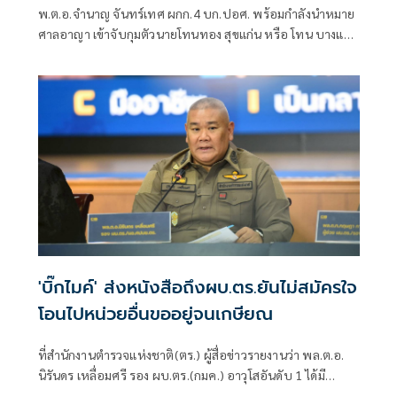
พ.ต.อ.จำนาญ จันทร์เทศ ผกก.4 บก.ปอศ. พร้อมกำลังนำหมาย
ศาลอาญา เข้าจับกุมตัวนายโทนทอง สุขแก่น หรือ โทน บางแค
เซียนพระชื่อดัง ข้อหา “ฉ้อโกงประชาชน” ที่บ้านพักย่าน
บางกรวย จ.นนทบุรี หลังจากช่วงกลางดึกของวันที่ 5 สิงหาคม ที่
ผ่านมาโทน บางแค ได้ไหวตัวทันหลบหนีออกจากบ้านพักก่อน
ที่เจ้าหน้าที่จะเข้าปฏิบัติการในช่วงเช้าของวันนี้ (6ส.ค.)
'บิ๊กไมค์' ส่งหนังสือถึงผบ.ตร.ยันไม่สมัครใจ
โอนไปหน่วยอื่นขออยู่จนเกษียณ
ที่สำนักงานตำรวจแห่งชาติ(ตร.) ผู้สื่อข่าวรายงานว่า พล.ต.อ.
นิรันดร เหลื่อมศรี รอง ผบ.ตร.(กมค.) อาวุโสอันดับ 1 ได้มี
หนังสือบันทึกข้อคว