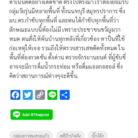
ดำเนินคดีอย่างเด็ดขาด ตรงไปตรงมา เราต้องยอมรับ
กลุ่มวัยรุ่นมีหลายพื้นที่ ทั้งนนทบุรี สมุทรปราการ ซึ่ง
ผบ.ตร.กำชับทุกพื้นที่ และตนได้กำชับทุกพื้นที่ว่า
ลักษณะแบบนี้ต้องไม่มี เพราะประชาชนขวัญผวา
หมด ตนสั่งให้ค้นบ้านทุกหลังที่เกี่ยวข้อง หาปืนที่ใช้
ก่อเหตุให้เจอ รวมถึงให้ตรวจสารเสพติดทั้งหมด ใน
พื้นที่ต้องกวดขัน ตั้งด่าน ตรวจจักรยานยนต์ ที่ผู้ขับขี่
อาจจะมีการดื่มน้ำกระท่อม หรือดื่มแอลกอฮอล์ ซึ่ง
คิดว่าสถานการณ์ต่างๆจะดีขึ้น.
F
T
C
Li
S
ac
wi
o
n
h
e
tt
p
e
ar
b
er
y
e
o
Li
Tags
กลุ่มเยาวชนสระแก้ว
คดีป้าบัวผัน
บิ๊กโจ๊ก