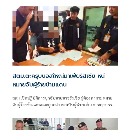
สตม.ตะครุบบอสใหญ่มาเฟียรัสเซีย หนี
หมายจับผู้ร้ายข้ามแดน
สตม.เปิดปฏิบัติการบุกจับชายชาวรัสเซีย ผู้ต้องหาตามหมาย
จับผู้ร้ายข้ามแดนและถูกกล่าวหาเป็นผู้นำองค์กรอาชญากรรม
ข้ามชาติรายใหญ่ของรัสเซีย หลังสืบทราบหลบซ่อนตัวอยู่ใน
จังหวัดภูเก็ต พร้อมพบอยู่ในราชอาณาจักรเกิ