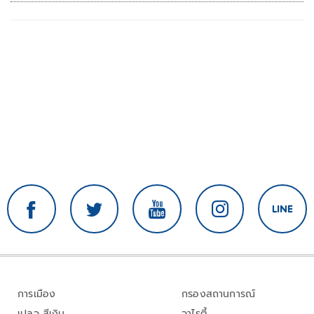
การเมือง
กรองสถานการณ์
เปลว สีเงิน
วาไรตี้