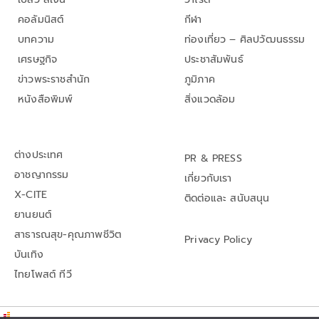
คอลัมนิสต์
กีฬา
บทความ
ท่องเที่ยว – ศิลปวัฒนธรรม
เศรษฐกิจ
ประชาสัมพันธ์
ข่าวพระราชสำนัก
ภูมิภาค
หนังสือพิมพ์
สิ่งแวดล้อม
ต่างประเทศ
PR & PRESS
อาชญากรรม
เกี่ยวกับเรา
X-CITE
ติดต่อและ สนับสนุน
ยานยนต์
สาธารณสุข-คุณภาพชีวิต
Privacy Policy
บันเทิง
ไทยโพสต์ ทีวี