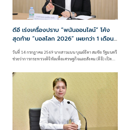
ดีอี เร่งเครื่องปราบ “พนันออนไลน์” โค้ง
สุดท้าย “บอลโลก 2026” เผยกว่า 1 เดือน
ปิดกั้นแล้ว 55,000 URLs
วันที่ 14 กรกฎาคม 2569 นางสาวแนน บุณย์ธิดา สมชัย รัฐมนตรี
ช่วยว่าการกระทรวงดิจิทัลเพื่อเศรษฐกิจและสังคม (ดีอี) เปิด
เผยว่า ตามที่ นายไชยชนก ชิดชอบ รัฐมนตรีว่าการกระทรวง
ดิจิทัลเพื่อเศรษฐกิจและสังคม (ดีอี)