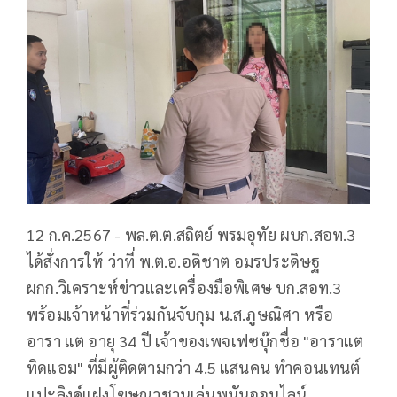
12 ก.ค.2567 - พล.ต.ต.สถิตย์ พรมอุทัย ผบก.สอท.3
ได้สั่งการให้ ว่าที่ พ.ต.อ.อดิชาต อมรประดิษฐ
ผกก.วิเคราะห์ข่าวและเครื่องมือพิเศษ บก.สอท.3
พร้อมเจ้าหน้าที่ร่วมกันจับกุม น.ส.ภูษณิศา หรือ
อารา แต อายุ 34 ปี เจ้าของเพจเฟซบุ๊กชื่อ "อาราแต
ทิดแอม" ที่มีผู้ติดตามกว่า 4.5 แสนคน ทำคอนเทนต์
แปะลิงค์แฝงโฆษณาชวนเล่นพนันออนไลน์