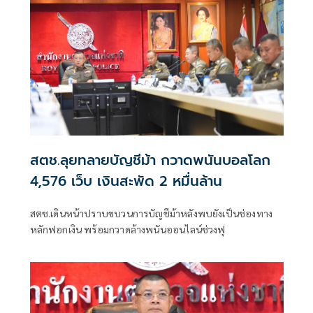
สตช.ลุยทลายบัญชีม้า กวาดพนันบอลโลก
4,576 เว็บ เงินสะพัด 2 หมื่นล้าน
สตช.เดินหน้าปราบขบวนการบัญชีม้าหลังพบยังเป็นช่องทาง
หลักฟอกเงิน พร้อมกวาดล้างพนันออนไลน์ช่วงฟุ