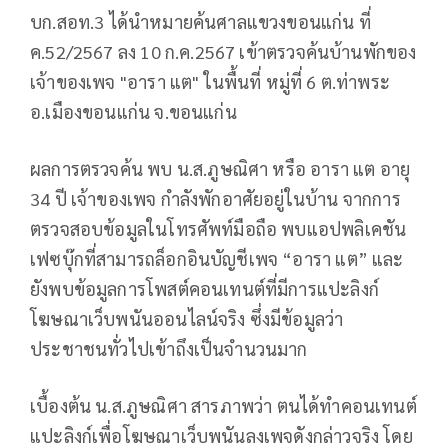
บก.สอท.3 ได้นำหมายค้นศาลแขวงขอนแก่น ที่
ค.52/2567 ลง 10 ก.ค.2567 เข้าตรวจค้นบ้านพักของ
เจ้าของเพจ "อารา แต" ในพื้นที่ หมู่ที่ 6 ต.ท่าพระ
อ.เมืองขอนแก่น จ.ขอนแก่น
ผลการตรวจค้น พบ น.ส.ภูษณิศา หรือ อารา แต อายุ
34 ปี เจ้าของเพจ กำลังพักอาศัยอยู่ในบ้าน จากการ
ตรวจสอบข้อมูลในโทรศัพท์มือถือ พบแอปพลิเคชัน
เฟซบุ๊กที่สามารถล็อกอินบัญชีเพจ “อารา แต” และ
ยังพบข้อมูลการโพสต์คอนเทนต์ที่มีการแปะลิงก์
โฆษณาเว็บพนันออนไลน์จริง ซึ่งมีข้อมูลว่า
ประชาชนทั่วไปเข้าถึงเป็นจำนวนมาก
เบื้องต้น น.ส.ภูษณิศา สารภาพว่า ตนได้ทำคอนเทนต์
แปะลิงก์เพื่อโฆษณาเว็บพนันลงเพจดังกล่าวจริง โดย