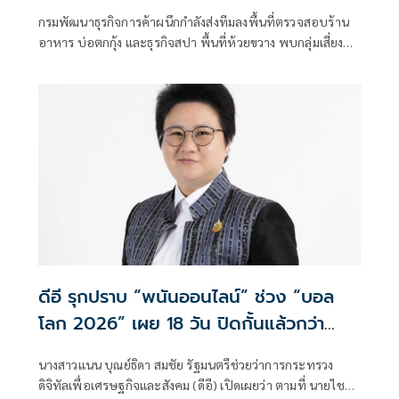
กรมพัฒนาธุรกิจการค้าผนึกกำลังส่งทีมลงพื้นที่ตรวจสอบร้าน
อาหาร บ่อตกกุ้ง และธุรกิจสปา พื้นที่ห้วยขวาง พบกลุ่มเสี่ยงส่อ
เค้านอมินี-โยงใยเว็บพนันออนไลน์ และรับชำระเงินผ่านบัญชี
บุคคลชาวต่างชาติ เตรียมขยายผลตรวจสอบเส้นทางการเงิน
และระบบชําระเงินเชิงลึกหากพบผิด ดำเนินการตามกฎหมาย
ทันที
ดีอี รุกปราบ “พนันออนไลน์” ช่วง “บอล
โลก 2026” เผย 18 วัน ปิดกั้นแล้วกว่า
13,000 URLs
นางสาวแนน บุณย์ธิดา สมชัย รัฐมนตรีช่วยว่าการกระทรวง
ดิจิทัลเพื่อเศรษฐกิจและสังคม (ดีอี) เปิดเผยว่า ตามที่ นายไชย