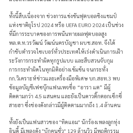
ทั้งนี้สืบเนื่องจาก ช่วงการแข่งขันฟุตบอลชิงแชมป์
แห่งชาติยุโรป 2024 หรือ UEFA EURO 2024 เป็นช่วง
ที่มีการระบาดของการพนันทายผลฟุตบอลสูง
พล.ต.ท.วรวัฒน์ วัฒน์นครบัญชา ผบช.สอท. จึงได้
กำชับตำรวจไซเบอร์ทั่วประเทศให้เร่งดำเนินการเฝ้า
ระวังการกระทำผิดทุกรูปแบบ และสืบสวนจับกุม
การกระทำผิดในทุกมิติอย่างเข้มข้น จนกระทั่ง
กก.วิเคราะห์ข่าวและเครื่องมือพิเศษ บก.สอท.3 พบ
ข้อมูลบัญชีเฟซบุ๊กแฟนเพจชื่อ “อารา แต” มีผู้
ติดตามกว่า 4.5 แสนคน และยังเป็นดาวติ๊กตอกเซ็กซี่
สายฮา ซึ่งช่องดังกล่าวมีผู้ติดตามมากถึง 1.4 ล้านคน
ทั้งยังเป็นแฟนสาวของ "ทิดแอม" นักร้องเพลงลูกทุ่ง
อินดี้ มีเพลงดัง "บักคนซั่ว" 129 ล้านวิว มีพฤติกรรม