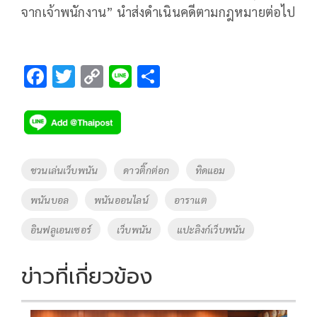
จากเจ้าพนักงาน” นำส่งดำเนินคดีตามกฎหมายต่อไป
F
T
C
Li
S
ac
wi
o
n
h
e
tt
p
e
ar
b
er
y
e
o
Li
Tags
ชวนเล่นเว็บพนัน
ดาวติ๊กต่อก
ทิดแอม
o
n
พนันบอล
พนันออนไลน์
อาราแต
k
k
อินฟลูเอนเซอร์
เว็บพนัน
แปะลิงก์เว็บพนัน
ข่าวที่เกี่ยวข้อง