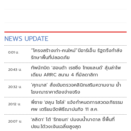
ชนก ชิดชอบ รัฐมนตรีว่าการกระทรวงดิจิทัลเพื่อเศรษฐกิจและ
สังคม (ดีอี) ได้มอบนโยบายการป้องกันและแก้ไขปัญหาภัย
ความมั่นคงและภัยทางสังคม
NEWS UPDATE
“โครงสร้างเก่า-คนใหม่”บีอาร์เอ็น รัฐตรึงกำลัง
0:01 น.
รักษาพื้นที่ปลอดภัย
ทัพนักบิด 'ฮอนด้า เรซซิ่ง ไทยแลนด์' ลุ้นล่าโพ
20:43 น.
เดียม ARRC สนาม 4 ที่มัลดาลิกา
‘ศุภมาส’ สั่งเข้มตรวจคลินิกเสริมความงาม ย้ำ
20:32 น.
โฆษณาราคาต้องจ่ายจริง
พี่ชาย 'ฮลุน โซโล่' แจ้งกำหนดการสวดอภิธรรม
20:12 น.
ศพ เตรียมจัดพิธีฌาปนกิจ 11 ส.ค.
'ลลิดา' โต้ 'รักชนก' ปมงบน้ำบาดาล ชี้พื้นที่
20:07 น.
ปชน.ได้วงเงินเฉลี่ยสูงสุด