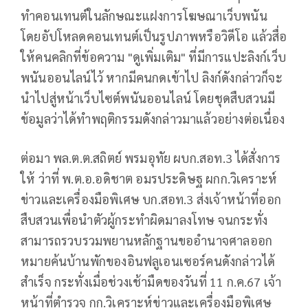
ทำคอนเทนต์ในลักษณะแฝงการโฆษณาเว็บพนัน
โดยอัปโหลดคอนเทนต์เป็นรูปภาพหรือวิดีโอ แล้วสื่อ
ให้คนคลิกที่ข้อความ "ดูเพิ่มเติม" ที่มีการแปะลิงก์เว็บ
พนันออนไลน์ไว้ หากมีคนกดเข้าไป ลิงก์ดังกล่าวก็จะ
นำไปสู่หน้าเว็บไซต์พนันออนไลน์ โดยชุดสืบสวนมี
ข้อมูลว่าได้ทำพฤติกรรมดังกล่าวมาแล้วอย่างต่อเนื่อง
ต่อมา พล.ต.ต.สถิตย์ พรมอุทัย ผบก.สอท.3 ได้สั่งการ
ให้ ว่าที่ พ.ต.อ.อดิชาต อมรประดิษฐ ผกก.วิเคราะห์
ข่าวและเครื่องมือพิเศษ บก.สอท.3 ส่งเจ้าหน้าที่ออก
สืบสวนเพื่อนำตัวผู้กระทำผิดมาลงโทษ จนกระทั่ง
สามารถรวบรวมพยานหลักฐานขออำนาจศาลออก
หมายค้นบ้านพักของอินฟลูเอนเซอร์คนดังกล่าวได้
สำเร็จ กระทั่งเมื่อช่วงเช้ามืดของวันที่ 11 ก.ค.67 เจ้า
หน้าที่ตำรวจ กก.วิเคราะห์ข่าวและเครื่องมือพิเศษ