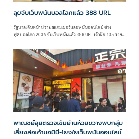
ลุยจับเว็บพนันบอลโลกแล้ว 388 URL
รัฐบาลเดินหน้าปราบสแกมเมอร์และพนันออนไลน์ ช่วง
ฟุตบอลโลก 2006 จับเว็บพนันแล้ว 388 URL เจ้ามือ 135 ราย ผู้
เล่น 1,363 ราย พบเงินหมุนเวียนรวมกว่า 3,371 ล้านบาท
พาณิชย์ลุยตรวจเข้มย่านห้วยขวางพบกลุ่ม
เสี่ยงส่อเค้านอมินี-โยงใยเว็บพนันออนไลน์