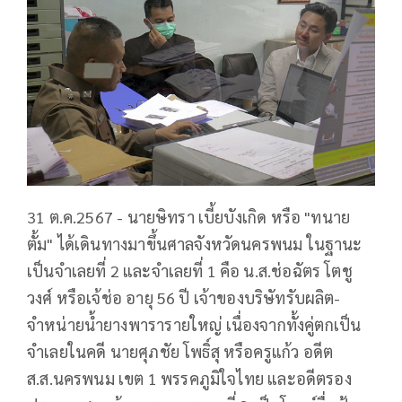
31 ต.ค.2567 - นายษิทรา เบี้ยบังเกิด หรือ "ทนาย
ตั้ม" ได้เดินทางมาขึ้นศาลจังหวัดนครพนม ในฐานะ
เป็นจำเลยที่ 2 และจำเลยที่ 1 คือ น.ส.ช่อฉัตร โตชู
วงศ์ หรือเจ้ช่อ อายุ 56 ปี เจ้าของบริษัทรับผลิต-
จำหน่ายน้ำยางพารารายใหญ่ เนื่องจากทั้งคู่ตกเป็น
จำเลยในคดี นายศุภชัย โพธิ์สุ หรือครูแก้ว อดีต
ส.ส.นครพนม เขต 1 พรรคภูมิใจไทย และอดีตรอง