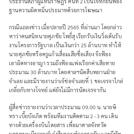
ประธานสภาผู้แทนราษฎร คนที่ 2 เป็นโจทก์ยื่นฟ้อง
ฐานความผิดหมิ่นประมาทด้วยการโฆษณา
กรณีแถลงข่าว เมื่อปลายปี 2565 ที่ผ่านมา โดยกล่าว
หาว่าคนสนิทนายศุภชัย โพธิ์สุ เรียกรับเงินวิ่งเต้นรับ
งานโครงการรัฐบาล เป็นเงินกว่า 25 ล้านบาท ทำให้
นายศุภชัยหรือครูแก้วเสื่อมเสียชื่อเสียง จึงฟ้อง
เอาผิดทางอาญา รวมถึงฟ้องแพ่งเรียกค่าเสียหาย
ประมาณ 30 ล้านบาท โดยศาลฯนัดสืบพยานฝ่าย
จำเลย และมีรายงานว่าเจ้ช่อจำเลยที่ 1 ขอเจรจาไกล่
เกลี่ยกับทางโจทย์ แต่ยังไม่มีการนัดเจรจากัน
ผู้สื่อข่าวรายงานว่าเวลาประมาณ 09.00 น. นายษิ
ทรา เบี้ยบังเกิด พร้อมทีมงานติดตาม 2 -3 คน เดิน
ทางด้วยเครื่องบินโดยสาร เพื่อมาศาลจังหวัด
นครพนม มีรถยนต์เก๋งสีบรอนซ์จอดรอรับ และมีทัพ