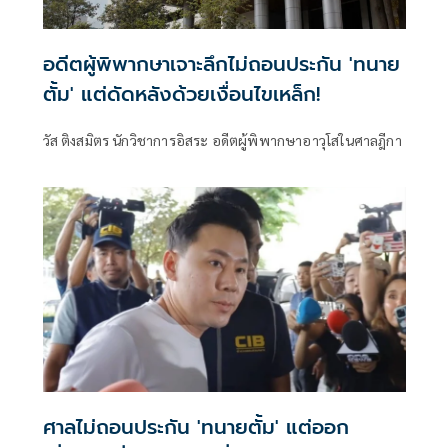
อดีตผู้พิพากษาเจาะลึกไม่ถอนประกัน 'ทนาย
ตั้ม' แต่ดัดหลังด้วยเงื่อนไขเหล็ก!
วัส ติงสมิตร นักวิชาการอิสระ อดีตผู้พิพากษาอาวุโสในศาลฎีกา
ศาลไม่ถอนประกัน 'ทนายตั้ม' แต่ออก