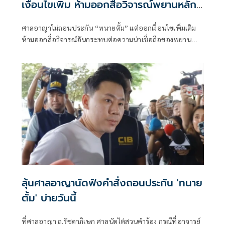
เงื่อนไขเพิ่ม ห้ามออกสื่อวิจารณ์พยานหลัก
ฐาน
ศาลอาญาไม่ถอนประกัน “ทนายตั้ม” แต่ออกเงื่อนไขเพิ่มเติม
ห้ามออกสื่อวิจารณ์อันกระทบต่อความน่าเชื่อถือของพยาน
หลักฐาน อันกระทบกระบวนการพิจารณาคดี
ลุ้นศาลอาญานัดฟังคำสั่งถอนประกัน 'ทนาย
ตั้ม' บ่ายวันนี้
ที่ศาลอาญา ถ.รัชดาภิเษก ศาลนัดไต่สวนคำร้อง กรณีที่อาจารย์