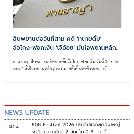
สืบพยานต่อวันที่สาม คดี 'ทนายตั้ม'
ฉ้อโกง-ฟอกเงิน 'เจ๊อ้อย' มั่นใจพยานหลัก
ฐาน
ศาลอาญาสืบพยานคดีทนายตั้มฉ้อโกง–ฟอกเงิน วันที่ 3 ”ปาน
เทพ “ มั่นใจพยานหลักฐาน ทนายตั้มขึ้นซักค้านเอง ”เจ๊
อ้อย“ยันเอาเรื่องสุดซอย
NEWS UPDATE
808 Festival 2026 ไลน์อัปแรกสุดยิ่งใหญ่
1:24 น.
ระเบิดความมันส์ 2 วันเต็ม 2-3 ต.ค.นี้