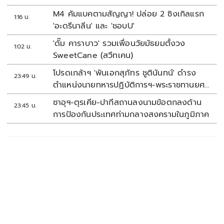
M4 คัมแบคตามสัญญา! ปล่อย 2 ซิงเกิลแรก
1:16 น.
'อะดรีนาลีน' และ 'ชอบU'
'ดั๊ม คาราบาว' รวมเพื่อนวัยมัธยมตั้งวง
1:02 น.
SweetCane (สวีทเคน)
โปรดเกล้าฯ 'พันเอกสุภัทร ชูตินันทน์' ดำรง
23:49 น.
ตำแหน่งนายทหารปฏิบัติการฯ-พระราชทานยศ
'พลตรี'
ซาอุฯ-ตุรเคีย-ปากีสถานลงนามข้อตกลงด้าน
23:45 น.
การป้องกันประเทศท่ามกลางสงครามในภูมิภาค