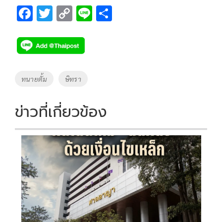
F
T
C
Li
S
ac
wi
o
n
h
e
tt
p
e
ar
b
er
y
e
o
Li
Tags
ทนายตั้ม
ษิทรา
o
n
k
k
ข่าวที่เกี่ยวข้อง