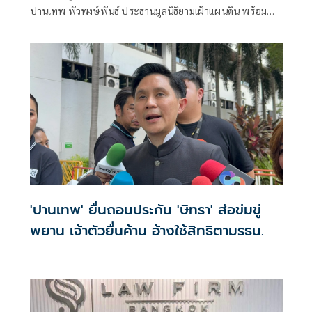
ปานเทพ พัวพงษ์พันธ์ ประธานมูลนิธิยามเฝ้าแผนดิน พร้อม
ด้วย น.ส อั
'ปานเทพ' ยื่นถอนประกัน 'ษิทรา' ส่อข่มขู่
พยาน เจ้าตัวยื่นค้าน อ้างใช้สิทธิตามรธน.