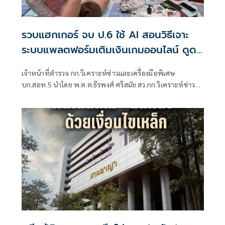
รวบแฮกเกอร์ จบ ป.6 ใช้ AI สอนวิธีเจาะ
ระบบแพลตฟอร์มเติมเงินเกมออนไลน์ ดูด
เงิน 2 แสน พบมี 5 หมายจับ
เจ้าหน้าที่ตำรวจ กก.วิเคราะห์ข่าวและเครื่องมือพิเศษ
บก.สอท.5 นำโดย พ.ต.ต.ธีรพงศ์ ศรีสมัย สว.กก.วิเคราะห์ข่าว
และเครื่องมือพิเศษ บก.สอท.5 นำกำลังสนธิร่วมกับ เจ้าหน้าที่
ตำรวจ บก.สส.ภ.8 นำหมายค้นศาลจังหวัดภูเก็ตที่ 175/2569 ลง
15 ก.ค.69