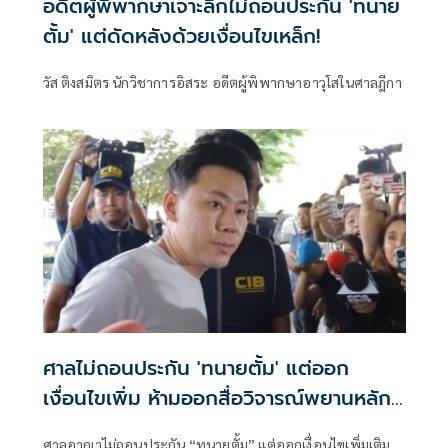
อดีตผู้พิพากษาเจาะลึกไม่ถอนประกัน 'ทนาย
ตั้ม' แต่ดัดหลังด้วยเงื่อนไขเหล็ก!
วัส ติงสมิตร นักวิชาการอิสระ อดีตผู้พิพากษาอาวุโสในศาลฎีกา
ศาลไม่ถอนประกัน 'ทนายตั้ม' แต่ออก
เงื่อนไขเพิ่ม ห้ามออกสื่อวิจารณ์พยานหลัก
ฐาน
ศาลอาญาไม่ถอนประกัน “ทนายตั้ม” แต่ออกเงื่อนไขเพิ่มเติม