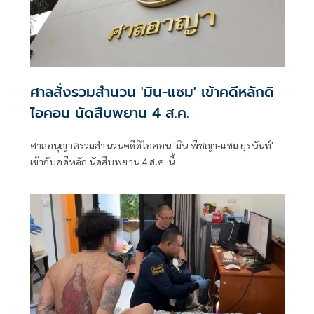
ศาลสั่งรวมสำนวน 'มิน-แซม' เข้าคดีหลักดิ
ไอคอน นัดสืบพยาน 4 ส.ค.
ศาลอนุญาตรวมสำนวนคดีดิไอคอน 'มิน พีชญา-แซม ยุรนันท์'
เข้ากับคดีหลัก นัดสืบพยาน 4 ส.ค. นี้