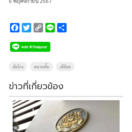
6 พฤศจิกายน 2567
F
T
C
Li
S
ac
wi
o
n
h
e
tt
p
e
ar
b
er
y
e
o
Li
Tags
ฉ้อโกง
ทนายตั้ม
เจ๊อ้อย
o
n
k
k
ข่าวที่เกี่ยวข้อง