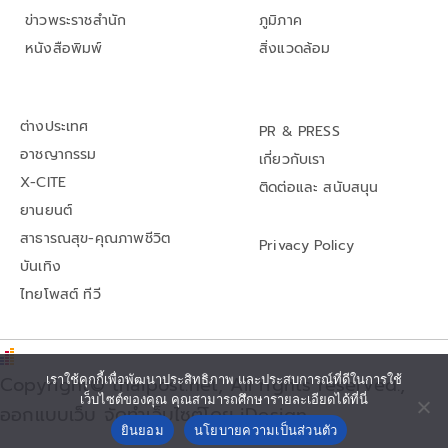
ข่าวพระราชสำนัก
ภูมิภาค
หนังสือพิมพ์
สิ่งแวดล้อม
ต่างประเทศ
PR & PRESS
อาชญากรรม
เกี่ยวกับเรา
X-CITE
ติดต่อและ สนับสนุน
ยานยนต์
สาธารณสุข-คุณภาพชีวิต
Privacy Policy
บันเทิง
ไทยโพสต์ ทีวี
Copyright© thaipost.net, All rights reserved.,
เราใช้คุกกี้เพื่อพัฒนาประสิทธิภาพ และประสบการณ์ที่ดีในการใช้
เว็บไซต์ของคุณ คุณสามารถศึกษารายละเอียดได้ที่นี่
ออกแบบเว็บ จัดทำเว็บไซต์โดย iDesign
ยินยอม
นโยบายความเป็นส่วนตัว