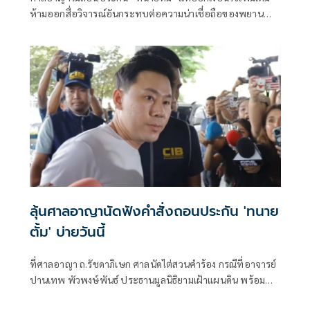
ห้ามออกสื่อวิจารณ์อันกระทบต่อความน่าเชื่อถือของพยาน
หลักฐาน อันกระทบกระบวนการพิจารณาคดี
ลุ้นศาลอาญานัดฟังคำสั่งถอนประกัน 'ทนาย
ตั้ม' บ่ายวันนี้
ที่ศาลอาญา ถ.รัชดาภิเษก ศาลนัดไต่สวนคำร้อง กรณีที่อาจารย์
ปานเทพ พัวพงษ์พันธ์ ประธานมูลนิธิยามเฝ้าแผนดิน พร้อม
ด้วย น.ส อั