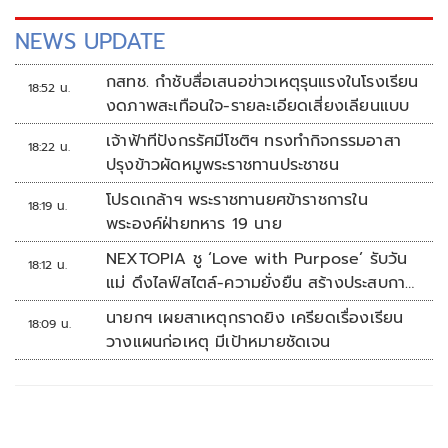
NEWS UPDATE
กสทช. กำชับสื่อเสนอข่าวเหตุรุนแรงในโรงเรียน
18:52 น.
งดภาพสะเทือนใจ-รายละเอียดเสี่ยงเลียนแบบ
เจ้าฟ้าทีปังกรรัศมีโชติฯ ทรงทำกิจกรรมอาสา
18:22 น.
ปรุงข้าวผัดหมูพระราชทานประชาชน
โปรดเกล้าฯ พระราชทานยศข้าราชการใน
18:19 น.
พระองค์ฝ่ายทหาร 19 นาย
NEXTOPIA ชู ‘Love with Purpose’ รับวัน
18:12 น.
แม่ ดึงไลฟ์สไตล์-ความยั่งยืน สร้างประสบกา
รณ์ช้อปปิงมีความหมาย
นายกฯ เผยสาเหตุกราดยิง เครียดเรื่องเรียน
18:09 น.
วางแผนก่อเหตุ มีเป้าหมายชัดเจน