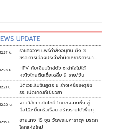
EWS UPDATE
ราชกิจจาฯ แพร่คำสั่งอนุทิน ตั้ง 3
12:37 น.
ขรก.การเมืองประจำสำนักเลขาธิการนา
ยกฯ
HPV ภัยเงียบใกล้ตัว ชะล่าใจไม่ได้
12:28 น.
หญิงไทยติดเชื้อเฉลี่ย 9 ราย/วัน
นิติเวชเริ่มชันสูตร 8 ร่างเหยื่อเหตุยิง
12:21 น.
รร. เปิดเกณฑ์เยียวยา
งานวิจัยเทคโนโลยี โดดลงจากหิ้ง สู่
12:20 น.
มือ1.2หมื่นครัวเรือน สร้างรายได้เพิ่มทุก
เดือน
ลายแทง 15 จุด วัดพระมหาธาตุฯ มรดก
12:15 น.
โลกแห่งใหม่