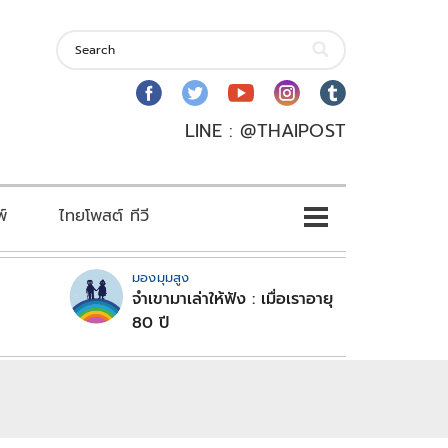
LINE : @THAIPOST
พ์
ไทยโพสต์ ทีวี
มองมุมสูง
จำเขามาเล่าให้ฟัง : เมื่อเราอายุ
80 ปี