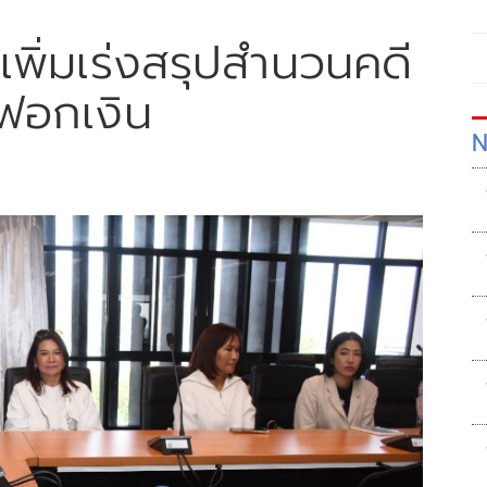
 เพิ่มเร่งสรุปสำนวนคดี
-ฟอกเงิน
N