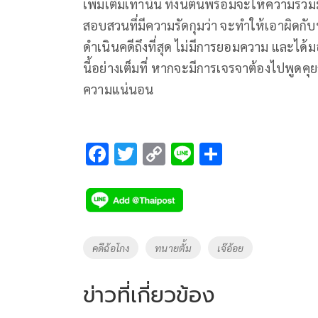
เพิ่มเติมเท่านั้น ทั้งนี้ตนพร้อมจะให้ความ
สอบสวนที่มีความรัดกุมว่า จะทำให้เอาผิดกับ
ดำเนินคดีถึงที่สุด ไม่มีการยอมความ และได
นี้อย่างเต็มที่ หากจะมีการเจรจาต้องไปพูดคุ
ความแน่นอน
F
T
C
Li
S
ac
wi
o
n
h
e
tt
p
e
ar
b
er
y
e
o
Li
Tags
คดีฉ้อโกง
ทนายตั้ม
เจ๊อ้อย
o
n
k
k
ข่าวที่เกี่ยวข้อง