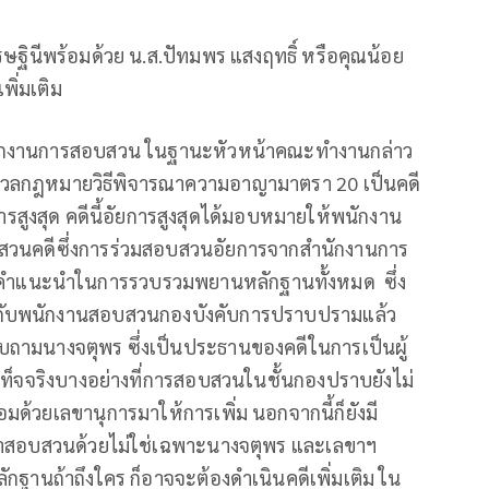
ศรษฐินีพร้อมด้วย น.ส.ปัทมพร แสงฤทธิ์ หรือคุณน้อย
ิ่มเติม
สำนักงานการสอบสวน ในฐานะหัวหน้าคณะทำงานกล่าว
มวลกฎหมายวิธีพิจารณาความอาญามาตรา 20 เป็นคดี
สูงสุด คดีนี้อัยการสูงสุดได้มอบหมายให้พนักงาน
สวนคดีซึ่งการร่วมสอบสวนอัยการจากสำนักงานการ
ให้คำแนะนำในการรวบรวมพยานหลักฐานทั้งหมด
ซึ่ง
มกับพนักงานสอบสวนกองบังคับการปราบปรามแล้ว
งสอบถามนางจตุพร ซึ่งเป็นประธานของคดีในการเป็นผู้
อเท็จจริงบางอย่างที่การสอบสวนในชั้นกองปราบยังไม่
อมด้วยเลขานุการมาให้การเพิ่ม นอกจากนี้ก็ยังมี
กมาสอบสวนด้วยไม่ใช่เฉพาะนางจตุพร และเลขาฯ
ลักฐานถ้าถึงใคร ก็อาจจะต้องดำเนินคดีเพิ่มเติม ใน