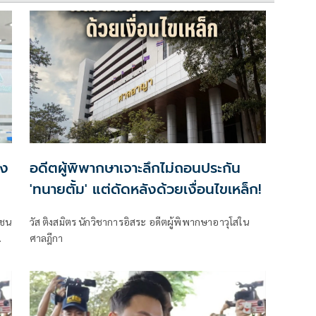
กง
อดีตผู้พิพากษาเจาะลึกไม่ถอนประกัน
'ทนายตั้ม' แต่ดัดหลังด้วยเงื่อนไขเหล็ก!
าชน
วัส ติงสมิตร นักวิชาการอิสระ อดีตผู้พิพากษาอาวุโสใน
ศาลฎีกา