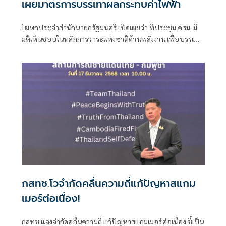
เผยมาตรการบรรเทาผลกระทบค่าไฟฟ้า
โฆษกประจำสำนักนายกรัฐมนตรี เปิดเผยว่า ที่ประชุม ครม. มี
มติเห็นชอบในหลักการวาระแห่งชาติด้านพลังงาน เพื่อบรรเทา
ผลกระทบจากราคาพลังงานที่ผันผวน และส่งเสริมการใช้
พลังงานอย่างมีประสิทธิภาพ
กสทช.โวจำกัดคลื่นความถี่แก้ปัญหาสแกม
เมอร์ต่อเนื่อง!
กสทช.แจงจำกัดคลื่นความถี่ แก้ปัญหาสแกมเมอร์ต่อเนื่อง ชี้เป็น