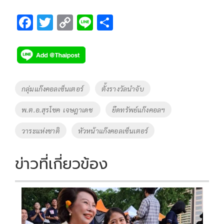
F
T
C
Li
S
ac
wi
o
n
h
e
tt
p
e
ar
b
er
y
e
o
Li
Tags
กลุ่มแก๊งคอลเซ็นเตอร์
ตั้งรางวัลนำจับ
o
n
พ.ต.อ.สุรโชค เจษฎาเดช
ยึดทรัพย์แก๊งคอลฯ
k
k
วาระแห่งชาติ
หัวหน้าแก๊งคอลเซ็นเตอร์
ข่าวที่เกี่ยวข้อง