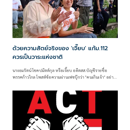
ด้วยความสัตย์จริงของ 'เจี๊ยบ' แก้ม.112
ควรเป็นวาระแห่งชาติ
นางอมรัตน์ โชคปมิตต์กุล หรือเจี๊ยบ อดีตสส.บัญชีรายชื่อ
พรรคก้าวไกล โพสต์ข้อความผ่านเฟซบุ๊กว่า "คนเกินเจ้า" อย่าง
น้อย 2 กลุ่ม