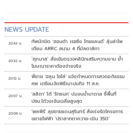
NEWS UPDATE
ทัพนักบิด 'ฮอนด้า เรซซิ่ง ไทยแลนด์' ลุ้นล่าโพ
20:43 น.
เดียม ARRC สนาม 4 ที่มัลดาลิกา
‘ศุภมาส’ สั่งเข้มตรวจคลินิกเสริมความงาม ย้ำ
20:32 น.
โฆษณาราคาต้องจ่ายจริง
พี่ชาย 'ฮลุน โซโล่' แจ้งกำหนดการสวดอภิธรรม
20:12 น.
ศพ เตรียมจัดพิธีฌาปนกิจ 11 ส.ค.
'ลลิดา' โต้ 'รักชนก' ปมงบน้ำบาดาล ชี้พื้นที่
20:07 น.
ปชน.ได้วงเงินเฉลี่ยสูงสุด
'พลพีร์' ลุยชายแดนสุรินทร์ สั่งเร่งรัดโครงการ
20:06 น.
ขยายไฟฟ้า 'ปราสาทตาควาย-เนิน 350'