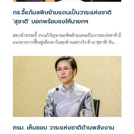
กธ.จี้แก้มลพิษข้ามแดนเป็นวาระแห่งชาติ
'สุชาติ' บอกพร้อมชงให้นายกฯ
สส.กล้าธรรมจี้ รบ.แก้ปัญหามลพิษข้ามแดนเป็นวาระแห่งชาติ มี
แนวทางการฟื้นฟูเยียวยาในทุกด้านอย่างไร ด้าน 'สุชาติ' ยัน
รบ.ไม่ได้นิ่งนอนใจแก้ปัญหา พร้อมนำเรียน 'นายกฯ' รับทราบ
ครม. เห็นชอบ วาระแห่งชาติด้านพลังงาน