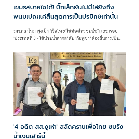
เขมรสบายใจได้! บิ๊กเล็กยันไม่มีไล่ยิงถึง
พนมเปญแค่สิ้นสุดการเป็นปรปักษ์เท่านั้น
รมว.กลาโหม พุ่งเป้า 'เรือไทย' ใช่ช่องโหว่ขนน้ำมัน สวมรอย
'ประเทศที่ 3 - ใช้น่านน้ำสากล' ลั่น 'กัมพูชา' ต้องสิ้นการเป็น
'ปฏิปักษ์' ชัดเจน ยัน 'ไทย' ไม่มีไล่ยิงถึงพนมเปญ
'4 อดีต สส.งูเห่า' สลัดคราบเพื่อไทย ซบรัง
น้ำเงินเสาร์นี้