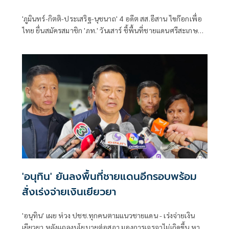
'ภูมินทร์-กิตติ-ประเสริฐ-นุชนาถ' 4 อดีต สส.อีสาน ไขก๊อกเพื่อ
ไทย ยื่นสมัครสมาชิก 'ภท.' วันเสาร์ ชี้พื้นที่ชายแดนศรีสะเกษ
จัดเลือกตั้งหน้าที่ กกต.
'อนุทิน' ยันลงพื้นที่ชายแดนอีกรอบพร้อม
สั่งเร่งจ่ายเงินเยียวยา
'อนุทิน' เผย ห่วง ปชช.ทุกคนตามแนวชายแดน - เร่งจ่ายเงิน
เยียวยา หลังแถลงนโยบายต่อสภา มองการเจรจาไม่เกิดขึ้น หาก