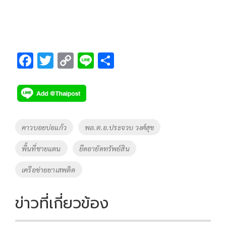
F
T
C
Li
S
ac
wi
o
n
h
e
tt
p
e
ar
b
er
y
e
o
Li
Tags
คาวบอยบ่อแก้ว
พล.ต.อ.ประจวบ วงศ์สุข
o
n
พื้นที่ชายแดน
ยึดอายัดทรัพย์สิน
k
k
เครือข่ายยาเสพติด
ข่าวที่เกี่ยวข้อง