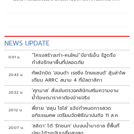
กัมพูชาเสริมกำลังพล - อาวุธหนัก ยัน 4 เดือนทำเต็มที่
NEWS UPDATE
“โครงสร้างเก่า-คนใหม่”บีอาร์เอ็น รัฐตรึง
0:01 น.
กำลังรักษาพื้นที่ปลอดภัย
ทัพนักบิด 'ฮอนด้า เรซซิ่ง ไทยแลนด์' ลุ้นล่าโพ
20:43 น.
เดียม ARRC สนาม 4 ที่มัลดาลิกา
‘ศุภมาส’ สั่งเข้มตรวจคลินิกเสริมความงาม
20:32 น.
ย้ำโฆษณาราคาต้องจ่ายจริง
พี่ชาย 'ฮลุน โซโล่' แจ้งกำหนดการสวด
20:12 น.
อภิธรรมศพ เตรียมจัดพิธีฌาปนกิจ 11 ส.ค.
'ลลิดา' โต้ 'รักชนก' ปมงบน้ำบาดาล ชี้พื้นที่
20:07 น.
ปชน.ได้วงเงินเฉลี่ยสูงสุด