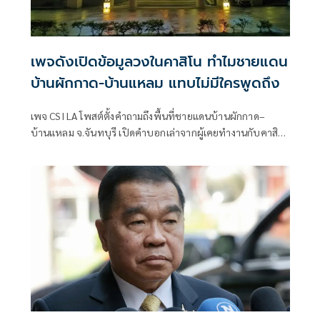
เพจดังเปิดข้อมูลวงในคาสิโน ทำไมชายแดน
บ้านผักกาด-บ้านแหลม แทบไม่มีใครพูดถึง
เพจ CSI LA โพสต์ตั้งคำถามถึงพื้นที่ชายแดนบ้านผักกาด–
บ้านแหลม จ.จันทบุรี เปิดคำบอกเล่าจากผู้เคยทำงานกับคาสิโน
ชายแดน ระบุมีทั้งคาสิโนและตึกคอลเซ็นเตอร์สแกมของกลุ่มทุน
จีนในสเกลใกล้เคียงปอยเปต–เกาะกง แต่กลับเงียบจากการ
ตรวจสอบของสังคม