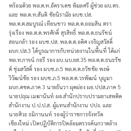
พร้อมด้วย พล.ต.ท.อัคราเดช พิมลศรี ผู้ช่วย ผบ.ตร.
และ พล.ต.ท.สันติ ชัยนิรามัย ผบช.ปส.
พล.ต.ต.สมบูรณ์ เทียนขาว พล.ต.ต.ออมสิน ตรา
รุ่งเรือง พล.ต.ต.พรศักดิ์ สุรสิทธิ์ พล.ต.ต.ธนรัชน์
สอนกล้า รอง ผบช.ปส. พล.ต.ต.อดิศ เจริญสวัสดิ์
ผบก.ปส.3 ได้บูรณาการกับหน่วยงานในพื้นที่ ได้แก่
พล.ท.กาจน์ กอรี รอง ผบ.นบ.ยส.35 พล.ต.ต.ธนะรัช
ต์ ชุ่มสวัสดิ์ รอง ผบช.ภ.5 พล.ต.ต.ธวัชชัย พงษ์
วิวัฒน์ชัย รอง ผบช.ภ.5 พล.ต.ต.วรพัฒน์ บุญมา
ผบก.ตชด.ภาค 3 นายธันวา ผุดผ่อง ผอ.ปปส.ภาค 5
นายปฤณ เมฆานันท์ ผอ.สำนักปราบปรามยาเสพติด
สำนักงาน ป.ป.ป.ส. ผู้แทนสำนักงาน ปปง. และ
นายศิวะ ธมิกานนท์ รองผู้ว่าราชการจังหวัด
เชียงใหม่ เปิดปฏิบัติการปิดล้อมตรวจค้นกวาดล้าง