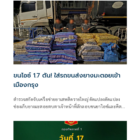
ขนไอซ์ 1.7 ตัน! ใส่รถขนส่งยางมะตอยเข้า
เมืองกรุง
ตำรวจสกัดจับเครือข่ายยาเสพติดรายใหญ่ ดัดแปลงดัดแปลง
ช่องเก็บยางมะตอยตบตาเจ้าหน้าที่ลักลอบขนยาไอซ์และคีตา
มีนล็อตมหึมา กว่า 1.7 ตัน เข้ากรุง รวมมูลค่ากว่า 210 ล้านบาท