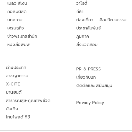
เปลว สีเงิน
วาไรตี้
คอลัมนิสต์
กีฬา
บทความ
ท่องเที่ยว – ศิลปวัฒนธรรม
เศรษฐกิจ
ประชาสัมพันธ์
ข่าวพระราชสำนัก
ภูมิภาค
หนังสือพิมพ์
สิ่งแวดล้อม
ต่างประเทศ
PR & PRESS
อาชญากรรม
เกี่ยวกับเรา
X-CITE
ติดต่อและ สนับสนุน
ยานยนต์
สาธารณสุข-คุณภาพชีวิต
Privacy Policy
บันเทิง
ไทยโพสต์ ทีวี