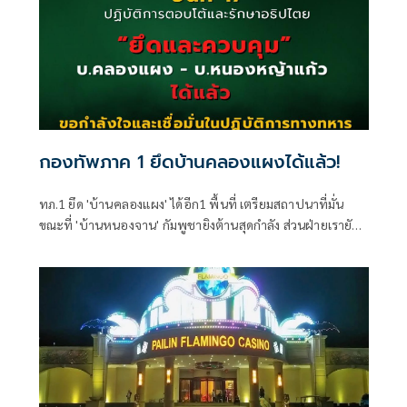
กองทัพภาค 1 ยึดบ้านคลองแผงได้แล้ว!
ทภ.1 ยึด 'บ้านคลองแผง' ได้อีก1 พื้นที่ เตรียมสถาปนาที่มั่น
ขณะที่ 'บ้านหนองจาน' กัมพูชายิงต้านสุดกำลัง ส่วนฝ่ายเรายัง
เข้าปฏิบัติอย่างรอบคอบ