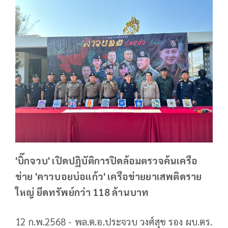
'บิ๊กจวบ' เปิดปฏิบัติการปิดล้อมตรวจค้นเครือ
ข่าย 'คาวบอยบ่อแก้ว' เครือข่ายยาเสพติดราย
ใหญ่ ยึดทรัพย์กว่า 118 ล้านบาท
12 ก.พ.2568 - พล.ต.อ.ประจวบ วงศ์สุข รอง ผบ.ตร.