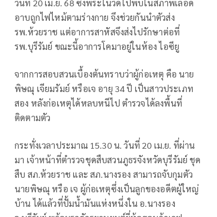
วันที่ 20 เม.ย. 68 ซึ่งพระในวัดไปพบในสภาพเลือด
อาบถูกไฟไหม้ตามร่างกาย จึงช่วยกันนำตัวส่ง
รพ.ห้วยราช แต่อาการสาหัสจึงส่งไปรักษาต่อที่
รพ.บุรีรัมย์ ขณะนี้อาการโคมาอยู่ในห้อง ไอซียู
จากการสอบสวนเบื้องต้นทราบว่าผู้ก่อเหตุ คือ นาย
พิษณุ เจียมรัมย์ หรือเจ อายุ 34 ปี เป็นสาวประเภท
สอง หลังก่อเหตุได้หลบหนีไป ตำรวจได้ลงพื้นที่
ติดตามตัว
กระทั่งเวลาประมาณ 15.30 น. วันที่ 20 เม.ย. ที่ผ่าน
มา เจ้าหน้าที่ตำรวจชุดสืบสวนภูธรจังหวัดบุรีรัมย์ ชุด
สืบ สภ.ห้วยราช และ สภ.นางรอง สามารถจับกุมตัว
นายพิษณุ หรือ เจ ผู้ก่อเหตุซึ่งเป็นลูกของอดีตผู้ใหญ่
บ้าน ได้แล้วที่ปั้มน้ำมันแห่งหนึ่งใน อ.นางรอง