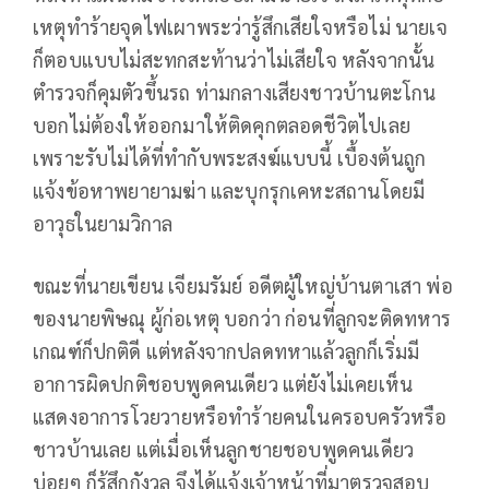
เหตุทำร้ายจุดไฟเผาพระว่ารู้สึกเสียใจหรือไม่ นายเจ
ก็ตอบแบบไม่สะทกสะท้านว่าไม่เสียใจ หลังจากนั้น
ตำรวจก็คุมตัวขึ้นรถ ท่ามกลางเสียงชาวบ้านตะโกน
บอกไม่ต้องให้ออกมาให้ติดคุกตลอดชีวิตไปเลย
เพราะรับไม่ได้ที่ทำกับพระสงฆ์แบบนี้ เบื้องต้นถูก
แจ้งข้อหาพยายามฆ่า และบุกรุกเคหะสถานโดยมี
อาวุธในยามวิกาล
ขณะที่นายเขียน เจียมรัมย์ อดีตผู้ใหญ่บ้านตาเสา พ่อ
ของนายพิษณุ ผู้ก่อเหตุ บอกว่า ก่อนที่ลูกจะติดทหาร
เกณฑ์ก็ปกติดี แต่หลังจากปลดทหาแล้วลูกก็เริ่มมี
อาการผิดปกติชอบพูดคนเดียว แต่ยังไม่เคยเห็น
แสดงอาการโวยวายหรือทำร้ายคนในครอบครัวหรือ
ชาวบ้านเลย แต่เมื่อเห็นลูกชายชอบพูดคนเดียว
บ่อยๆ ก็รู้สึกกังวล จึงได้แจ้งเจ้าหน้าที่มาตรวจสอบ