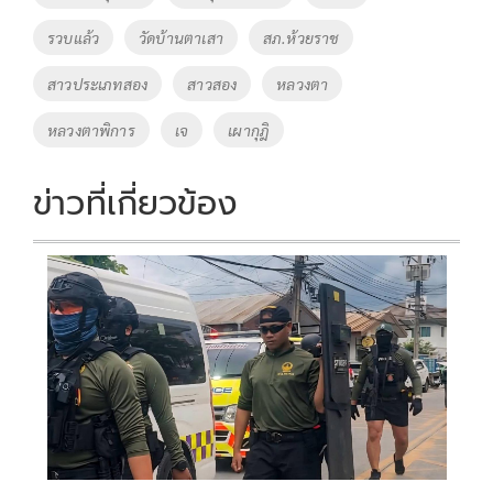
k
k
รวบแล้ว
วัดบ้านตาเสา
สภ.ห้วยราช
สาวประเภทสอง
สาวสอง
หลวงตา
หลวงตาพิการ
เจ
เผากุฎิ
ข่าวที่เกี่ยวข้อง