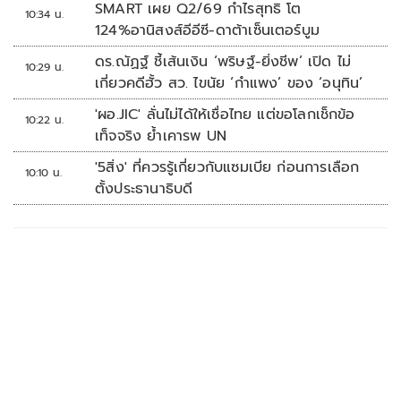
SMART เผย Q2/69 กำไรสุทธิ โต
10:34 น.
124%อานิสงส์อีอีซี-ดาต้าเซ็นเตอร์บูม
ดร.ณัฏฐ์ ชี้เส้นเงิน ‘พริษฐ์-ยิ่งชีพ’ เปิด ไม่
10:29 น.
เกี่ยวคดีฮั้ว สว. ไขนัย ‘กำแพง’ ของ ‘อนุทิน’
'ผอ.JIC' ลั่นไม่ได้ให้เชื่อไทย แต่ขอโลกเช็กข้อ
10:22 น.
เท็จจริง ย้ำเคารพ UN
'5สิ่ง' ที่ควรรู้เกี่ยวกับแซมเบีย ก่อนการเลือก
10:10 น.
ตั้งประธานาธิบดี