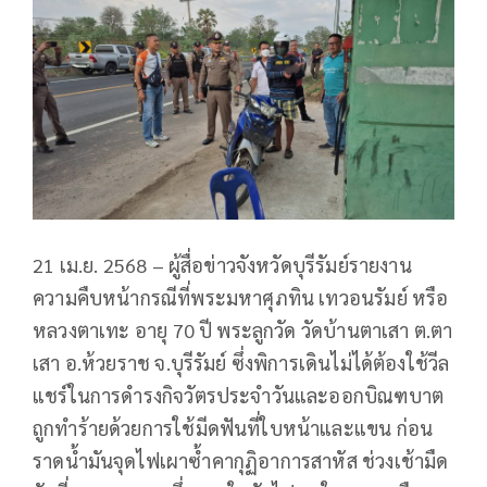
21 เม.ย. 2568 – ผู้สื่อข่าวจังหวัดบุรีรัมย์รายงาน
ความคืบหน้ากรณีที่พระมหาศุภทิน เทวอนรัมย์ หรือ
หลวงตาเทะ อายุ 70 ปี พระลูกวัด วัดบ้านตาเสา ต.ตา
เสา อ.ห้วยราช จ.บุรีรัมย์ ซึ่งพิการเดินไม่ได้ต้องใช้วีล
แชร์ในการดำรงกิจวัตรประจำวันและออกบิณฑบาต
ถูกทำร้ายด้วยการใช้มีดฟันที่ใบหน้าและแขน ก่อน
ราดน้ำมันจุดไฟเผาซ้ำคากุฏิอาการสาหัส ช่วงเช้ามืด