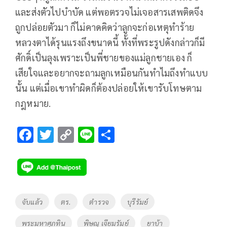
และส่งตัวไปบำบัด แต่พอตรวจไม่เจอสารเสพติดจึง
ถูกปล่อยตัวมา ก็ไม่คาดคิดว่าลูกจะก่อเหตุทำร้าย
หลวงตาได้รุนแรงถึงขนาดนี้ ทั้งที่พระรูปดังกล่าวก็มี
ศักดิ์เป็นลุงเพราะเป็นพี่ชายของแม่ลูกชายเอง ก็
เสียใจและอยากจะถามลูกเหมือนกันทำไมถึงทำแบบ
นั้น แต่เมื่อเขาทำผิดก็ต้องปล่อยให้เขารับโทษตาม
กฎหมาย.
F
T
C
Li
S
ac
wi
o
n
h
e
tt
p
e
ar
b
er
y
e
o
Li
Tags
จับแล้ว
ตร.
ตำรวจ
บุรีรัมย์
o
n
พระมหาศุภทิน
พิษณุ เจียมรัมย์
ยาบ้า