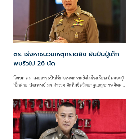
ตร. เร่งหาชนวนเหตุกราดยิง ยันปืนปู่เด็ก
พบรัวไป 26 นัด
'โฆษก ตร.' เผยอาวุธปืนใช้ก่อเหตุกราดยิงในโรงเรียนเป็นของปู่
'บิ๊กต่าย' ส่งแพทย์ รพ.ตำรวจ จัดทีมจิตวิทยาดูแลสุขภาพจิตครู
นักเรียน ผู้ปกครอง