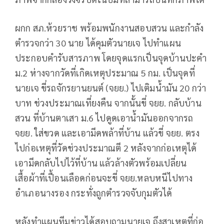
ผกก สภ.ห้วยราช พร้อมพนักงานสอบสวน และกำลัง
ตำรวจกว่า 30 นาย ได้คุมตัวนายเจ ไปทำแผน
ประกอบคำรับสารภาพ โดยจุดแรกเป็นจุดบ้านปะคำ
ม.2 ห่างจากวัดที่เกิดเหตุประมาณ 5 กม. เป็นจุดที่
นายเจ ขี่รถจักรยานยนต์ (จยย.) ไปเติมน้ำมัน 20 กว่า
บาท ช่วงประมาณเที่ยงคืน จากนั้นขี่ จยย. กลับบ้าน
สวน ที่บ้านตาเสา ม.6 ไปดูดเอาน้ำมันออกจากรถ
จยย. ใส่ขวด และเอามีดพล้าที่บ้าน แล้วขี่ จยย. ตรง
ไปก่อเหตุที่วัดช่วงประมาณตี 2 หลังจากก่อเหตุได้
เอามีดกลับไปไว้ที่บ้าน แล้วล้างตัวพร้อมเปลี่ยน
เสื้อผ้าที่เปื้อนเลือดก่อนจะขี่ จยย.หลบหนีไปทาง
อำเภอนางรอง กระทั่งถูกตำรวจจับกุมตัวได้
หลังทำแผนทีมข่าวได้สอบถามนายเจ ถึงสาเหตุที่ก่อ