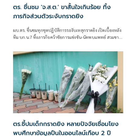
ตร. ชื่นชม 'จ.ส.ต.' ขาสั้นใจเกินร้อย ทิ้ง
ภารกิจส่วนตัวระงับกราดยิง
ผบ.ตร. ชื่นชมทุกชุดปฏิบัติการระงับเหตุกราดยิง เปิดเบื้องหลัง
ทีม บก.น.7 ทิ้งภารกิจคว้าชัยการแข่งขัน-นัดพบแพทย์ สวมขา
สั้นแต่ใจเกินร้อย ยุทโธปกรณ์ครบช่วยประชาชน
ตร.ชี้ปมเด็กกราดยิง หลายปัจจัยเชื่อมโยง
พบศึกษาข้อมูลปืนในออนไลน์เกือบ 2 ปี