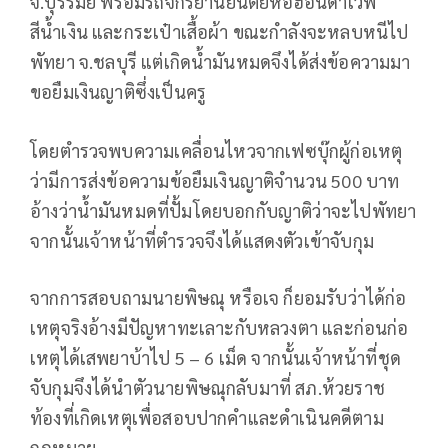
จ.บุรีรัมย์ พร้อมรถจักรยานยนต์ยี่ห้อฮอนด้าเวฟ
สีน้ำเงิน และกระเป๋าเสื้อผ้า ขณะกำลังจะหลบหนีไป
พัทยา จ.ชลบุรี แต่เกิดน้ำมันหมดจึงได้ส่งข้อความมา
ขอยืมเงินญาติซึ่งเป็นครู
โดยตำรวจพบความเคลื่อนไหวจากเฟซบุ๊กผู้ก่อเหตุ
ว่ามีการส่งข้อความข้อยืมเงินญาติจำนวน 500 บาท
อ้างว่าน้ำมันหมดที่ปั้มโดยบอกกับญาติว่าจะไปพัทยา
จากนั้นเจ้าหน้าที่ตำรวจจึงได้แสดงตัวเข้าจับกุม
จากการสอบถามนายพิษณุ หรือเจ ก็ยอมรับว่าได้ก่อ
เหตุจริงอ้างมีปัญหาทะเลาะกับหลวงตา และก่อนก่อ
เหตุได้เสพยาบ้าไป 5 – 6 เม็ด จากนั้นเจ้าหน้าที่ชุด
จับกุมจึงได้นำตัวนายพิษณุกลับมาที่ สภ.ห้วยราช
ท้องที่เกิดเหตุเพื่อสอบปากคำและดำเนินคดีตาม
กฎหมาย.