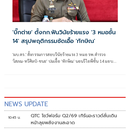
'บิ๊กต่าย' ตั้งกก.ฟันวินัยร้ายแรง '3 หมอชั้น
14' สรุปพฤติกรรมชัดเอื้อ 'ทักษิณ'
'ผบ.ตร.' ตั้งกรรมการสอบวินัยร้ายแรง 3 หมอ รพ.ตำรวจ
'โสภณ-ทวีศิลป์-ชนะ' ปมเอื้อ 'ทักษิณ' นอนวีไอพีชั้น 14 มอบ
หมาย 'พล.ต.อ.อิทธิพล' นั่งประธาน เร่งสรุปโดยเร็ว
NEWS UPDATE
QTC โชว์ฟอร์ม Q2/69 เทิร์นอะราวด์ลั่นเดิน
10:45 น.
หน้าลุยพลังงานสะอาด