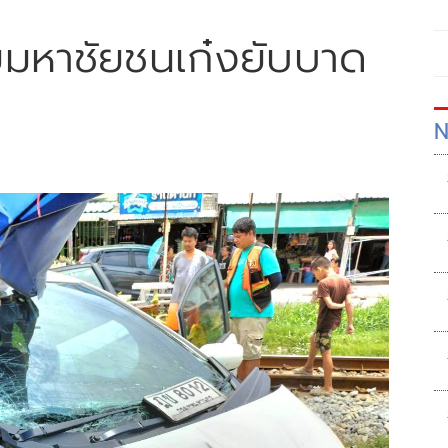
มหาชัยชนเก๋งยับบาด
N