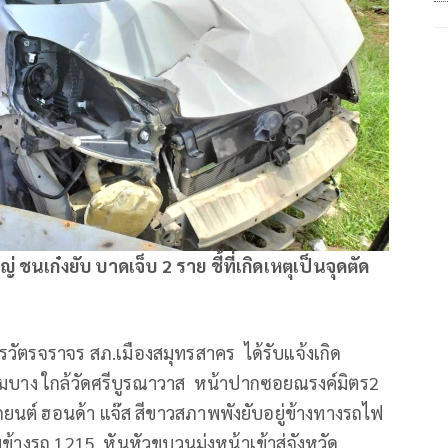
เก๋งยับ บาดเจ็บ 2 ราย ชี้ที่เกิดเหตุเป็นจุดตัด
วัตรจราจร สภ.เมืองสมุทรสาคร ได้รับแจ้งเกิด
ดิมบาง ใกล้วัดศรีบูรณาวาส หน้าปากซอยณรงค์มิตร2
นต์ ฮอนด้า แจ๊ส สีขาวสภาพพังยับอยู่ข้างทางรถไฟ
งรถ 1215 หันหัวขบวนมุ่งหน้าเข้าสู่จังหวัด