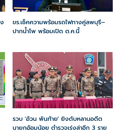
าง
ขร.เช็คความพร้อมรถไฟทางคู่ลพบุรี–
ปากน้ำโพ พร้อมเปิด ต.ค.นี้
รวบ 'อ้วน พันท้าย' ยิงดับหลานอดีต
นายกอ้อมน้อย ตำรวจเร่งล่าอีก 3 ราย