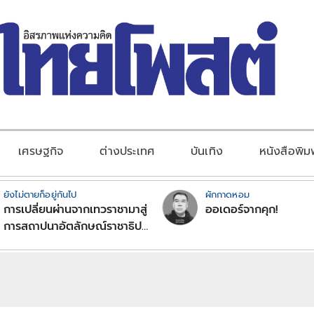
เศรษฐกิจ
ต่างประเทศ
บันเทิง
หนังสือพิม
ยังไม่ตายก็อยู่กันไป
ผักกาดหอม
การเปลี่ยนผ่านจากเทวราชามาสู่
ออเดอร์จากคุก!
การสถาปนาอัตลักษณ์ราชาธิป
ไตยแบบพุทธศาสนาในพระไตร
ปิฏก : สามัญผลสูตรในฐานะ
ทฤษฎีขีดจำกัดของอำนาจรัฐ
เหนือแรงงานและทรัพย์สิน