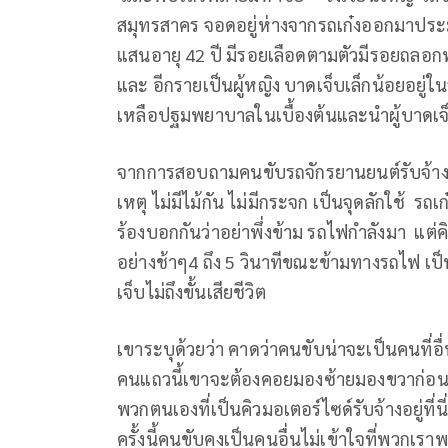
สมุทรสาคร จอดอยู่ห่างจากรถเก๋งออกมาประม
แสนอายุ 42 ปี มีรอยเลือดตามตัวมีรอยถลอกฟกช
และ อีกรายเป็นผู้หญิง บาดเจ็บเล็กน้อยอยู่
เหลือปฐมพยาบาลในเบื้องต้นและนำผู้บาดเจ็บ
จากการสอบถามคนขับรถจักรยานยนต์รับจ้างที่เ
เหตุ ไม่มีไม้กัน ไม่มีกระจก เป็นจุดลักใช้
ร้องบอกกันว่าอย่าพึ่งข้าม รถไฟกำลังมา แต
อย่างช้าๆ4 ถึง 5 วินาทีขณะข้ามทางรถไฟ เป็
เจ็บไม่ถึงขั้นเสียชีวิต
เขาระบุด้วยว่า คาดว่าคนขับน่าจะเป็นคนที่อื่
คนแถวนี้เขาจะต้องคอยมองซ้ายมองขวาก่อนท
พวกตนเองที่เป็นคิวมอเตอร์ไซด์รับจ้างอยู่ที
ครั้งนี้คนขับคงเป็นคนอื่นไม่เข้าใจที่พวก