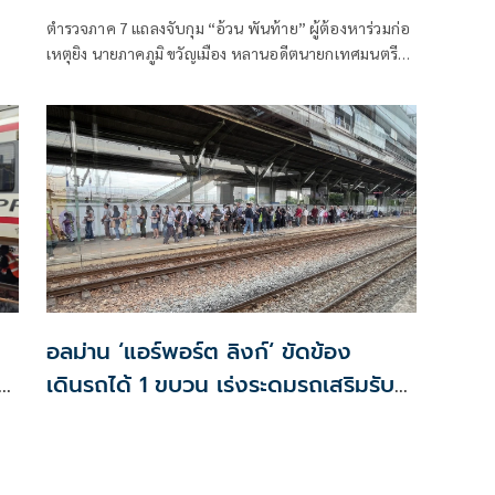
ว
ตำรวจภาค 7 แถลงจับกุม “อ้วน พันท้าย” ผู้ต้องหาร่วมก่อ
เหตุยิง นายภาคภูมิ ขวัญเมือง หลานอดีตนายกเทศมนตรี
นครอ้อมน้อย เสียชีวิตหน้าร้านขายของชำ เผยพบรถ-
อาวุธปืน และหลักฐานเชื่อมโยงคดี ขณะที่ผู้ต้องหายัง
ให้การปฏิเสธ พร้อมเร่งติดตามผู้ร่วมก่อเหตุอีก 3 ราย
อลม่าน ‘แอร์พอร์ต ลิงก์‘ ขัดข้อง
เดินรถได้ 1 ขบวน เร่งระดมรถเสริมรับผู้
โดยสาร