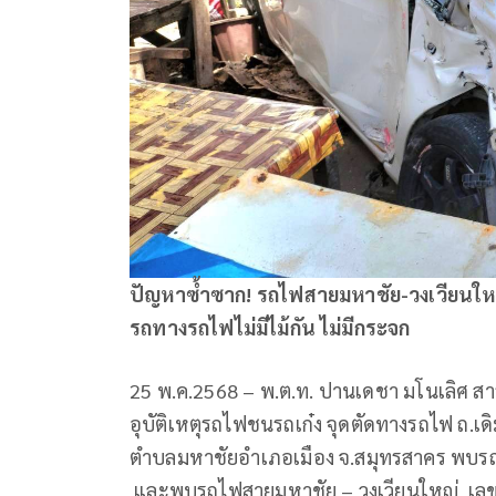
ปัญหาซ้ำซาก! รถไฟสายมหาชัย-วงเวียนใหญ่ ชน
รถทางรถไฟไม่มีไม้กัน ไม่มีกระจก
25 พ.ค.2568 – พ.ต.ท. ปานเดชา มโนเลิศ สาร
อุบัติเหตุรถไฟชนรถเก๋ง จุดตัดทางรถไฟ ถ.เ
ตำบลมหาชัยอำเภอเมือง จ.สมุทรสาคร พบรถย
และพบรถไฟสายมหาชัย – วงเวียนใหญ่ เลขข้า