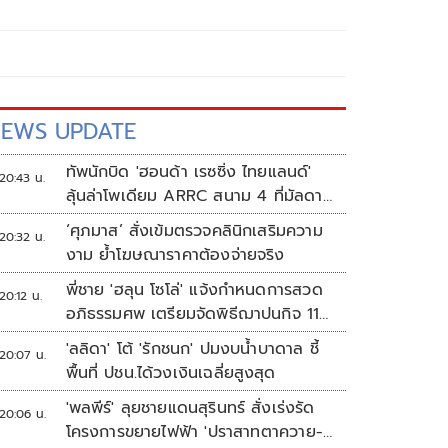
EWS UPDATE
ทัพนักบิด 'ฮอนด้า เรซซิ่ง ไทยแลนด์'
20:43 น.
ลุ้นล่าโพเดียม ARRC สนาม 4 ที่มัลดาลิ
กา
‘ศุภมาส’ สั่งเข้มตรวจคลินิกเสริมความ
20:32 น.
งาม ย้ำโฆษณาราคาต้องจ่ายจริง
พี่ชาย 'ฮลุน โซโล่' แจ้งกำหนดการสวด
20:12 น.
อภิธรรมศพ เตรียมจัดพิธีฌาปนกิจ 11
ส.ค.
'ลลิดา' โต้ 'รักชนก' ปมงบน้ำบาดาล ชี้
20:07 น.
พื้นที่ ปชน.ได้วงเงินเฉลี่ยสูงสุด
'พลพีร์' ลุยชายแดนสุรินทร์ สั่งเร่งรัด
20:06 น.
โครงการขยายไฟฟ้า 'ปราสาทตาควาย-