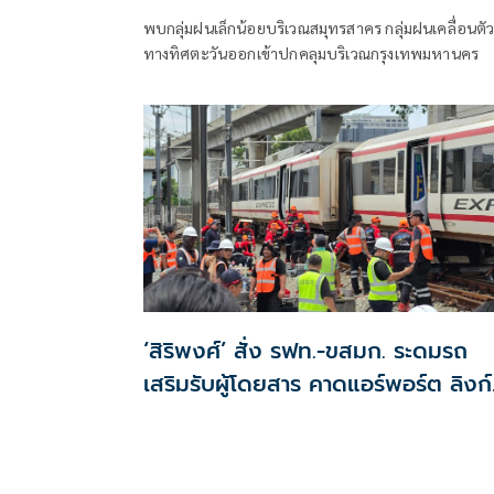
บางขุนเทียน-ทุ่งครุ'
พบกลุ่มฝนเล็กน้อยบริเวณสมุทรสาคร กลุ่มฝนเคลื่อนตั
ทางทิศตะวันออกเข้าปกคลุมบริเวณกรุงเทพมหานคร
‘สิริพงศ์’ สั่ง รฟท.-ขสมก. ระดมรถ
เสริมรับผู้โดยสาร คาดแอร์พอร์ต ลิงก์
ใช้ได้ปกติเย็นนี้