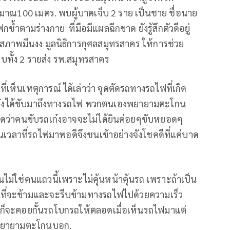
าณ100 เมตร. พบผู้บาดเจ็บ 2 ราย เป็นชาย ชื่อนาย
้ำตามร่างกาย ที่มือมีแผลฉีกขาด ยังรู้สึกตัวดีอยู่
ในสภาพมึนงง มูลนิธิการกุศลสมุทรสาคร ให้การช่วย
ทั้ง 2 รายส่ง รพ.สมุทรสาคร
ห็นเหตุการณ์ ได้เล่าว่า จุดตัดรถทางรถไฟที่เกิด
 รถเก๋งได้ขับมาถึงทางรถไฟ พวกตนเองพยายามตะโกน
่คิดว่าคนขับรถเก๋งอาจจะไม่ได้ยินค่อยๆขับหยอดๆ
นเวลาที่รถไฟมาพอดีจึงชนเข้าอย่างจังโชคดีที่แค่บาด
นไม่ใช่คนแถวนี้เพราะไม่คุ้นหน้าคุ้นรถ เพราะถ้าเป็น
ี่จะข้ามและจะรีบข้ามทางรถไฟไปด้วยความเร็ว
่นี่ก็จะคอยกั้นรถโบกรถให้ตลอดเมื่อเห็นรถไฟมาแต่
เราพยายามตะโกนบอก.