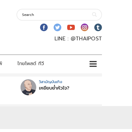
LINE : @THAIPOST
พ์
ไทยโพสต์ ทีวี
วิสามัญบันเทิง
เหยียบย่ำหัวใจ?