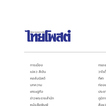
การเมือง
กรอง
เปลว สีเงิน
วาไรตี
คอลัมนิสต์
กีฬา
บทความ
ท่อง
เศรษฐกิจ
ประชา
ข่าวพระราชสำนัก
ภูมิภ
หนังสือพิมพ์
สิ่งแ