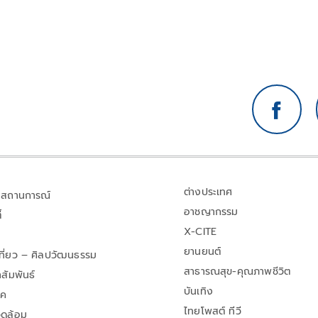
ต่างประเทศ
สถานการณ์
อาชญากรรม
้
X-CITE
ยานยนต์
เที่ยว – ศิลปวัฒนธรรม
สาธารณสุข-คุณภาพชีวิต
สัมพันธ์
บันเทิง
าค
ไทยโพสต์ ทีวี
วดล้อม