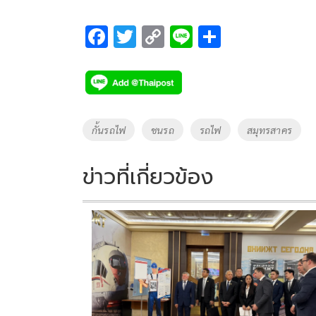
F
T
C
Li
S
ac
wi
o
n
h
e
tt
p
e
ar
b
er
y
e
o
Li
Tags
กั้นรถไฟ
ชนรถ
รถไฟ
สมุทรสาคร
o
n
k
k
ข่าวที่เกี่ยวข้อง