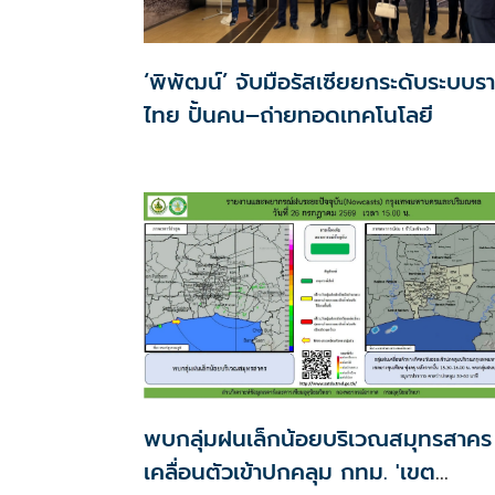
‘พิพัฒน์’ จับมือรัสเซียยกระดับระบบร
ไทย ปั้นคน–ถ่ายทอดเทคโนโลยี
พบกลุ่มฝนเล็กน้อยบริเวณสมุทรสาคร
เคลื่อนตัวเข้าปกคลุม กทม. 'เขต