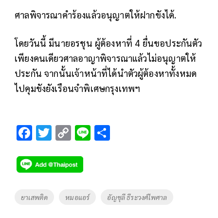
ศาลพิจารณาคำร้องแล้วอนุญาตให้ฝากขังได้.
โดยวันนี้ มีนายอรชุน ผู้ต้องหาที่ 4 ยื่นขอประกันตัว
เพียงคนเดียวศาลอาญาพิจารณาแล้วไม่อนุญาตให้
ประกัน จากนั้นเจ้าหน้าที่ได้นำตัวผู้ต้องหาทั้งหมด
ไปคุมขังยังเรือนจำพิเศษกรุงเทพฯ
F
T
C
Li
S
ac
wi
o
n
h
e
tt
p
e
ar
b
er
y
e
o
Li
Tags
ยาเสพติด
หมอแอร์
อัญชุลี ธีระวงศ์ไพศาล
o
n