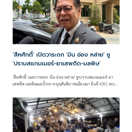
ป้องกันและปราบปรามยาเสพติด หรือสำนักงาน ป.ป.ส.
'สีหศักดิ์' เปิดวาระถก 'มิน อ่อง หล่าย' ชู
'ปราบสแกมเมอร์-ยาเสพติด-มลพิษ'
'สีหศักดิ์' เผยวาระถก 'มิน อ่อง หล่าย' ชูปราบสแกมเมอร์-ยา
เสพติด-มลพิษแม่น้ำกก หนุนสันติภาพเมียนมา ยินดี ICRC พบ
'ซูจี' มองเป็นสัญญาณดีต่อบรรยากาศการเมือง