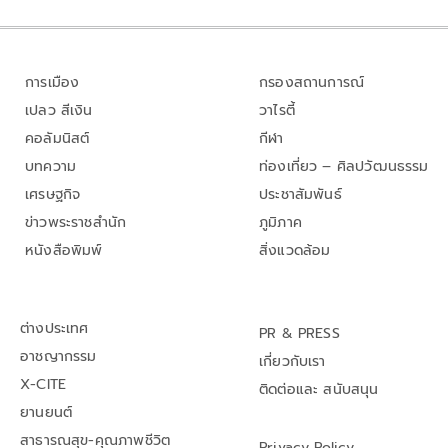
การเมือง
กรองสถานการณ์
เปลว สีเงิน
วาไรตี้
คอลัมนิสต์
กีฬา
บทความ
ท่องเที่ยว – ศิลปวัฒนธรรม
เศรษฐกิจ
ประชาสัมพันธ์
ข่าวพระราชสำนัก
ภูมิภาค
หนังสือพิมพ์
สิ่งแวดล้อม
ต่างประเทศ
PR & PRESS
อาชญากรรม
เกี่ยวกับเรา
X-CITE
ติดต่อและ สนับสนุน
ยานยนต์
สาธารณสุข-คุณภาพชีวิต
Privacy Policy