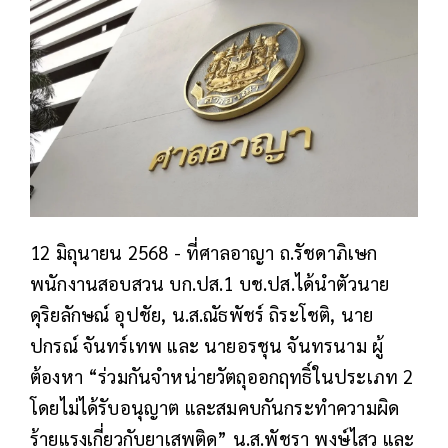
12 มิถุนายน 2568 - ที่ศาลอาญา ถ.รัชดาภิเษก
พนักงานสอบสวน บก.ปส.1 บช.ปส.ได้นำตัวนาย
ดุริยลักษณ์ อุปชัย, น.ส.ณัธพัชร์ ถิระโชติ, นาย
ปกรณ์ จันทร์เทพ และ นายอรชุน จันทรนาม ผู้
ต้องหา “ร่วมกันจำหน่ายวัตถุออกฤทธิ์ในประเภท 2
โดยไม่ได้รับอนุญาต และสมคบกันกระทำความผิด
ร้ายแรงเกี่ยวกับยาเสพติด” น.ส.พัชรา พงษ์ไสว และ