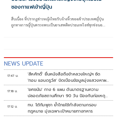
ซองกาแฟเข้าญี่ปุ่น
สืบเนื่อง ที่ปรากฏข่าวหญิงไทยรับจ้างหิ้วของเข้าประเทศญี่ปุ่น
ถูกทางการญี่ปุ่นตรวจพบเป็นยาเสพติดประเภทไอซ์ซุกซ่อนอยู่
ในซองกาแฟสำเร็จรูป พล.ต.อ.กิตติ์รัฐ พันธุ์เพ็ชร์ ผบ.ตร.,
พล.ต.อ.สำราญ นวลมา รอง ผบ.ตร. ในฐานะ ผอ.ศอ.ปส.ตร.,
พล.ต.อ.สมประสงค์ เย็นท้วม ที่ปรึกษาพิเศษ ต
NEWS UPDATE
'สีหศักดิ์' ยื่นหนังสือถึงข้าหลวงใหญ่ฯ ซัด
17:47 น.
'ทอม แอนดรูว์ส' บิดเบือนข้อมูลมุ่งแสวงหาผล
ประโยชน์ทางการเมือง
'ยศชนัน' กาง 6 แผน ดันมาตรฐานความ
17:18 น.
ปลอดภัยสถานศึกษา 90 วัน ป้องกันก่อเหตุ
รุนแรง
ทบ. โต้กัมพูชา ย้ำไทยใช้กำลังตามกรอบ
17:12 น.
กฎหมาย มุ่งเฉพาะเป้าหมายทางทหาร