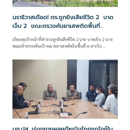
นราธิวาสเดือด! ตร.ถูกยิงเสียชีวิต 2 บาด
เจ็บ 2 ขณะตรวจค้นยาเสพติดพื้นที่
อ.ตากใบ
เกิดเหตุเจ้าหน้าที่ตำรวจถูกยิงเสียชีวิต 2 นาย บาดเจ็บ 2 นาย
ขณะเข้าตรวจค้นเป้าหมายยาเสพติดในพื้นที่ อ.ตากใบ
จ.นราธิวาส
บช.ปส. เร่งขยายผลคดีหญิงไทยซุกไอซ์ใน