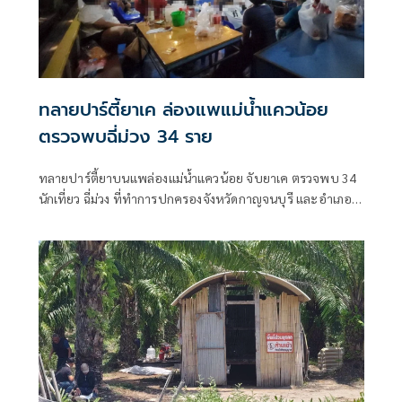
ทลายปาร์ตี้ยาเค ล่องแพแม่น้ำแควน้อย
ตรวจพบฉี่ม่วง 34 ราย
ทลายปาร์ตี้ยาบนแพล่องแม่น้ำแควน้อย จับยาเค ตรวจพบ 34
นักเที่ยว ฉี่ม่วง ที่ทำการปกครองจังหวัดกาญจนบุรี และอําเภอ
เมืองกาญจนบุรี เปิดยุทธการ 90 วัน พิทักษ์สันติราษฎร์ พิฆาต
ยาเสพติด