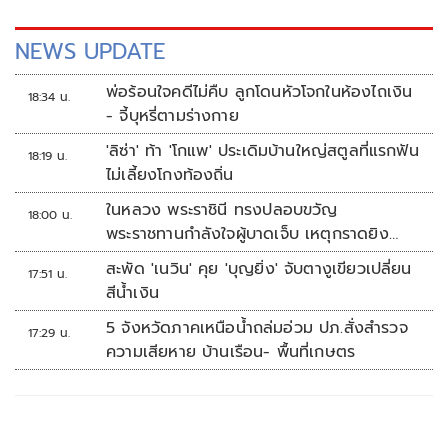
NEWS UPDATE
พ่อร้อนใจคดีไม่คืบ ลูกโดนหัวโจกในห้องไถเงิน
18:34 น.
- จี้บุหรี่ตามร่างกาย
'ลิซ่า' ท้า 'โกแพ' ประเดิมบ้านใหญ่สตูลที่แรกฟัน
18:19 น.
ไม่เลี้ยงโกงท้องถิ่น
ในหลวง พระราชินี ทรงปลอบขวัญ
18:00 น.
พระราชทานกำลังใจผู้บาดเจ็บ เหตุกราดยิง
รร.เทพศิรินทร์นนทบุรี
สะพัด 'เนวิน' คุย 'บุญยิ่ง' จับตางูเขียวเปลี่ยน
17:51 น.
สีน้ำเงิน
5 จังหวัดภาคเหนือน้ำถล่มอ่วม ปภ.สั่งสำรวจ
17:29 น.
ความเสียหาย บ้านเรือน- พื้นที่เกษตร