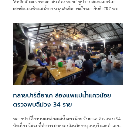
'สีหศักดิ์' เผยวาระถก 'มิน อ่อง หล่าย' ชูปราบสแกมเมอร์-ยา
เสพติด-มลพิษแม่น้ำกก หนุนสันติภาพเมียนมา ยินดี ICRC พบ
'ซูจี' มองเป็นสัญญาณดีต่อบรรยากาศการเมือง
ทลายปาร์ตี้ยาเค ล่องแพแม่น้ำแควน้อย
ตรวจพบฉี่ม่วง 34 ราย
ทลายปาร์ตี้ยาบนแพล่องแม่น้ำแควน้อย จับยาเค ตรวจพบ 34
นักเที่ยว ฉี่ม่วง ที่ทำการปกครองจังหวัดกาญจนบุรี และอําเภอ
เมืองกาญจนบุรี เปิดยุทธการ 90 วัน พิทักษ์สันติราษฎร์ พิฆาต