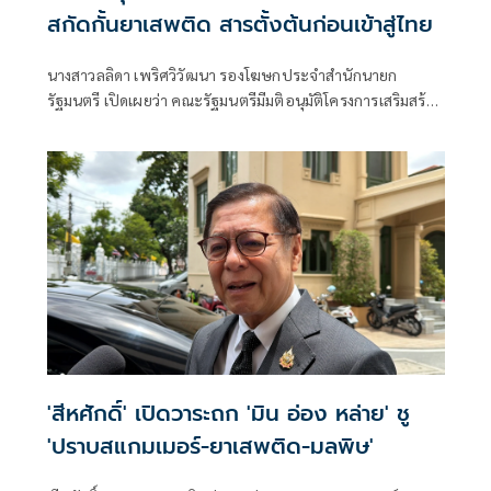
สกัดกั้นยาเสพติด สารตั้งต้นก่อนเข้าสู่ไทย
นางสาวลลิดา เพริศวิวัฒนา รองโฆษกประจำสำนักนายก
รัฐมนตรี เปิดเผยว่า คณะรัฐมนตรีมีมติอนุมัติโครงการเสริมสร้าง
และยกระดับความร่วมมือกับประเทศเพื่อนบ้านในการสกัดกั้น
ยาเสพติดและทำลายเครือข่ายการค้ายาเสพติดระหว่าง
ประเทศ ประจำปีงบประมาณ พ.ศ. 2569 วงเงินรวม 16 ล้าน
บาท ตามที่กระทรวงยุติธรรม โดยสำนักงานคณะกรรมการ
ป้องกันและปราบปรามยาเสพติด หรือสำนักงาน ป.ป.ส.
'สีหศักดิ์' เปิดวาระถก 'มิน อ่อง หล่าย' ชู
'ปราบสแกมเมอร์-ยาเสพติด-มลพิษ'