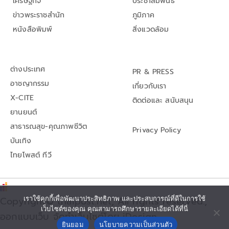
เศรษฐกิจ
ประชาสัมพันธ์
ข่าวพระราชสำนัก
ภูมิภาค
หนังสือพิมพ์
สิ่งแวดล้อม
ต่างประเทศ
PR & PRESS
อาชญากรรม
เกี่ยวกับเรา
X-CITE
ติดต่อและ สนับสนุน
ยานยนต์
สาธารณสุข-คุณภาพชีวิต
Privacy Policy
บันเทิง
ไทยโพสต์ ทีวี
เราใช้คุกกี้เพื่อพัฒนาประสิทธิภาพ และประสบการณ์ที่ดีในการใช้
Copyright© thaipost.net, All rights reserved.,
เว็บไซต์ของคุณ คุณสามารถศึกษารายละเอียดได้ที่นี่
ออกแบบเว็บ จัดทำเว็บไซต์โดย iDesign
ยินยอม
นโยบายความเป็นส่วนตัว