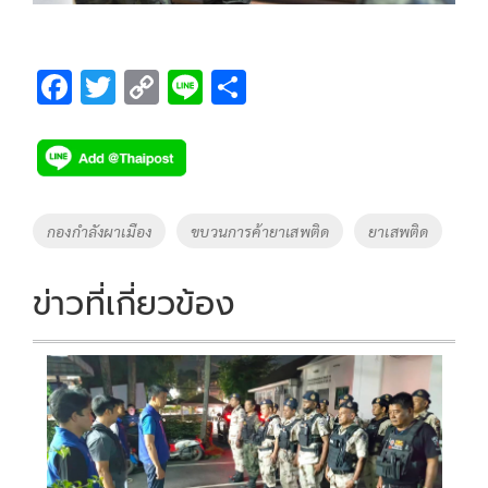
F
T
C
Li
S
ac
wi
o
n
h
e
tt
p
e
ar
b
er
y
e
o
Li
Tags
กองกำลังผาเมือง
ขบวนการค้ายาเสพติด
ยาเสพติด
o
n
k
k
ข่าวที่เกี่ยวข้อง