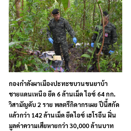
กองกำลังผาเมืองปะทะขบวนขนยาบ้า
ชายแดนเหนือ ยึด 6 ล้านเม็ด ไอซ์ 64 กก.
วิสามัญดับ 2 ราย พลตรีกิดากรเผย ปีนี้สกัด
แล้วกว่า 142 ล้านเม็ด ยึดไอซ์ เฮโรอีน ฝิ่น
มูลค่าความเสียหายกว่า 30,000 ล้านบาท