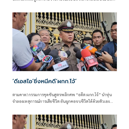
ขอให้ สน.ประชาชื่น ไปทำการสอบสวนให้ครบถ้วนรอบด้าน
ก่อน เพื่อให้ความยุติธรรมและโปร่งใส พร้อมรอผลชันสูตร
พลิกศพทางการจากนิติวิทย์ ยธ. - นิติเวช
‘ดีเอสไอ’ชิ่งหนีคดี‘ผกก.โจ้’
ตามคาด! กรรมการชุดชันสูตรพลิกศพ “อดีต ผกก.โจ้” นำหุ่น
จำลองเหตุการณ์การเสียชีวิต ยันผูกคอจบชีวิตได้ด้วยตัวเอง
ด้าน "ดีเอสไอ" ไม่ทำคดีเพราะอ้างตาม