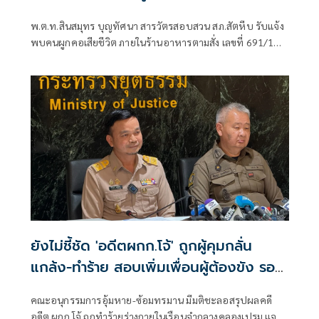
พ.ต.ท.สินสมุทร บุญทัศนา สารวัตรสอบสวน สภ.สัตหีบ รับแจ้ง
พบคนผูกคอเสียชีวิต ภายในร้านอาหารตามสั่ง เลขที่ 691/1
ม.2 ต.สัตหีบ อ.สัตหีบ จ.ชลบุรี จึงประสานเจ้าหน้าที่หน่วยกู้ภัย
สว่างโรจนธรรมสถานสัตหีบ
ยังไม่ชี้ชัด 'อดีตผกก.โจ้' ถูกผู้คุมกลั่น
แกล้ง-ทำร้าย สอบเพิ่มเพื่อนผู้ต้องขัง รอ
ผลชันสูตรทางการ
คณะอนุกรรมการอุ้มหาย-ซ้อมทรมาน มีมติชะลอสรุปผลคดี
อดีต ผกก.โจ้ ถูกทำร้ายร่างกายในเรือนจำกลางคลองเปรม แจง