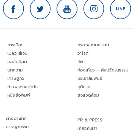
การเมือง
กรองสถานการณ์
เปลว สีเงิน
วาไรตี้
คอลัมนิสต์
กีฬา
บทความ
ท่องเที่ยว – ศิลปวัฒนธรรม
เศรษฐกิจ
ประชาสัมพันธ์
ข่าวพระราชสำนัก
ภูมิภาค
หนังสือพิมพ์
สิ่งแวดล้อม
ต่างประเทศ
PR & PRESS
อาชญากรรม
เกี่ยวกับเรา