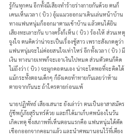
รู้กันทุกคน อีกทั้งมีเสียงทำร้ายร่างกายกันด้วย ตนก็
เคนเห็นเวลา ( บิว ) อุ้มแมวออกมาเดินเล่นหน้าบ้าน
ทางแฟนหนุ่มก็ออกมาตามเข้าบ้าน แล้วตนได้ยิน
เสียงทะเลาะกัน บางครั้งก็เห็น ( บิว ) ร้องไห้ ส่วนเหตุ
จูงใจ ตนคิดว่าน่าจะเป็นเรื่องชู้สาว เพราะสังเกตดูว่า
แฟนหนุ่มจะไม่ค่อยสนใจเท่าไหร่ อีกทั้งเวลา ( บิว ) มี
เงิน ทางนายเทพก็จะเอาเงินไปหมด ส่วนตัวตนก็คิด
ไม่ถึงว่า ( บิว ) จะผูกคอตนเอง น่าจะโตพอที่จะคิดได้
แม้กระทั้งตอนเด็กๆ ก็ยังเคยท้าทายกันเลยว่าห้าม
ตายจากกันนะ ถ้าใครตายก่อนแพ้
นายปฏิพัทธ์ เสียงเสนาะ ยังเล่าว่า ตนเป็นอาสาสมัคร
กู้ชีพกู้ภัยสุรินทร์ด้วย และก็ได้มาเก็บศพน้องในวัน
เกิดเหตุ ซึ่งสภาพที่เห็นตอนแรกคือ แฟนหนุ่มได้ตัด
เชือกออกจากคอมาแล้ว และนำศพมานอนไว้ที่เตียง