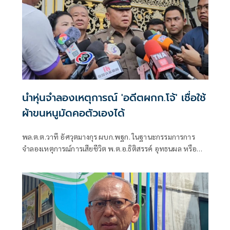
นำหุ่นจำลองเหตุการณ์ 'อดีตผกก.โจ้' เชื่อใช้
ผ้าขนหนูมัดคอตัวเองได้
พล.ต.ต.วาที อัศวุตมางกุร ผบก.พฐก. ในฐานะกรรมการการ
จำลองเหตุการณ์การเสียชีวิต พ.ต.อ.ธิติสรรค์ อุทธนผล หรือ
อดีตผู้กำกับโจ้ พร้อมด้วยเจ้าหน้าที่อัยการ และ แพทย์นิติเวช
จากโรงพยาบาลตำรวจเข้าจำลองเหตุการณ์การเสียชีวิตพ.ต.อ.
ธิติสรรค์ อุทธนผล หรือ อดีตผู้กำกับโจ้