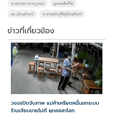
o
Li
Tags
นางสาวผกามาศ บูรณะ
ผูกคอเสียชีวิต
o
n
สภ.เมืองสุรินทร์
อาสาสมัครกู้ชีพกู้ภัยสุรินทร์
k
k
ข่าวที่เกี่ยวข้อง
วงจรปิดจับภาพ แม่ค้าเครียดหนี้นอกระบบ
ร้านเงียบขายไม่ดี ผูกคอลาโลก