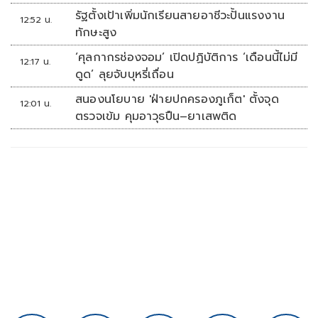
รัฐตั้งเป้าเพิ่มนักเรียนสายอาชีวะปั้นแรงงาน
12:52 น.
ทักษะสูง
‘ศุลกากรช่องจอม’ เปิดปฏิบัติการ ‘เดือนนี้ไม่มี
12:17 น.
ดูด’ ลุยจับบุหรี่เถื่อน
สนองนโยบาย 'ฝ่ายปกครองภูเก็ต' ตั้งจุด
12:01 น.
ตรวจเข้ม คุมอาวุธปืน–ยาเสพติด