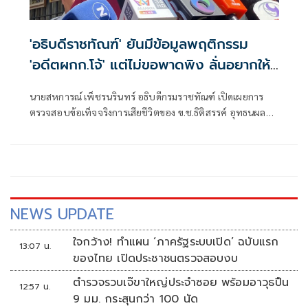
'อธิบดีราชทัณฑ์' ยันมีข้อมูลพฤติกรรม
'อดีตผกก.โจ้' แต่ไม่ขอพาดพิง ลั่นอยากให้
ความจริงปรากฏ
นายสหการณ์ เพ็ชรนรินทร์ อธิบดีกรมราชทัณฑ์ เปิดเผยการ
ตรวจสอบข้อเท็จจริงการเสียชีวิตของ ข.ช.ธิติสรรค์ อุทธนผล
หรือ "อดีตผู้กำกับโจ้" ว่า กรมราชทัณฑ์ได้ตั้งคณะกรรมการ 2
ชุด
NEWS UPDATE
ใจกว้าง! ทำแผน ‘ภาครัฐระบบเปิด’ ฉบับแรก
13:07 น.
ของไทย เปิดประชาชนตรวจสอบงบ
ตำรวจรวบเจ๊ขาใหญ่ประจำซอย พร้อมอาวุธปืน
12:57 น.
9 มม. กระสุนกว่า 100 นัด