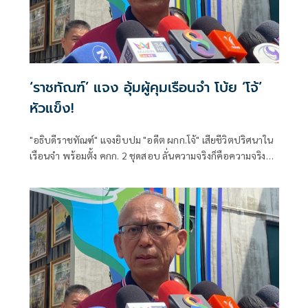
‘ราชทัณฑ์’ แจง อุ้มผู้คุมเรือนจำ โบ้ย ‘โจ้’
หัวแข็ง!
"อธิบดีราชทัณฑ์" แจงยิบปม "อดีต ผกก.โจ้" เสียชีวิตปริศนาใน
เรือนจำ พร้อมตั้ง คกก. 2 ชุดสอบ ลั่นความจริงก็คือความจริง
ยันมีเอกสารเจ้าตัวขอย้ายแดนเอง