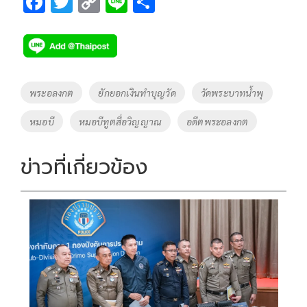
F
T
C
Li
S
ac
wi
o
n
h
e
tt
p
e
ar
b
er
y
e
o
Li
Tags
พระอลงกต
ยักยอกเงินทำบุญวัด
วัดพระบาทน้ำพุ
o
n
หมอบี
หมอบีทูตสื่อวิญญาณ
อดีตพระอลงกต
k
k
ข่าวที่เกี่ยวข้อง