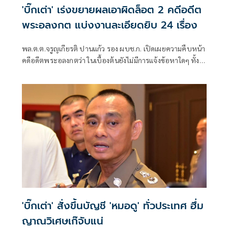
'บิ๊กเต่า' เร่งขยายผลเอาผิดล็อต 2 คดีอดีต
พระอลงกต แบ่งงานละเอียดยิบ 24 เรื่อง
พล.ต.ต.จรูญเกียรติ ปานแก้ว รอง ผบช.ก. เปิดเผยความคืบหน้า
คดีอดีตพระอลงกตว่า ในเบื้องต้นยังไม่มีการแจ้งข้อหาใดๆ ทั้ง
สิ้น และเป็นการรับฟังคำชี้แจงในฐานะพยาน ส่วนจะมีความผิด
หรือไม่นั้นขึ้นอยู่กับการพิจารณาของพนักงานสอบสวน
'บิ๊กเต่า' สั่งขึ้นบัญชี 'หมอดู' ทั่วประเทศ ฮึ่ม
ญาณวิเศษเก๊จับแน่