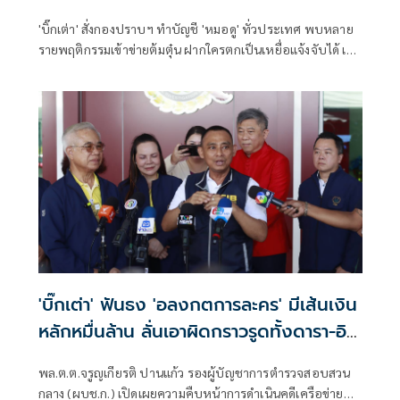
'บิ๊กเต่า' สั่งกองปราบฯ ทำบัญชี 'หมอดู' ทั่วประเทศ พบหลาย
รายพฤติกรรมเข้าข่ายต้มตุ๋น ฝากใครตกเป็นเหยื่อแจ้งจับได้ เผย
วันนี้ 'นักร้อง-ตลกดัง' ให้ปากคำคดีวัดพระบาทน้ำพุ
'บิ๊กเต่า' ฟันธง 'อลงกตการละคร' มีเส้นเงิน
หลักหมื่นล้าน ลั่นเอาผิดกราวรูดทั้งดารา-อิน
ฟลูฯ
พล.ต.ต.จรูญเกียรติ ปานแก้ว รองผู้บัญชาการตำรวจสอบสวน
กลาง (ผบช.ก.) เปิดเผยความคืบหน้าการดำเนินคดีเครือข่าย