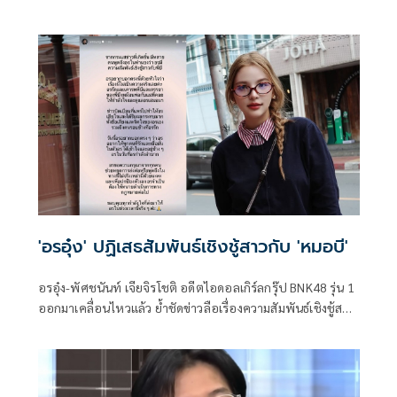
อดีตพระอลงกต ว่า ขณะนี้มีข้อมูลและผู้เกี่ยวข้องเข้ามาให้
ปากคำกับเจ้าหน้าที่อย่างต่อเนื่อง รวมถึงคณะกรรมการมูลนิธิ
พุทธสถานลพบุรีศรีสุวรรณภูมิ ที่จะเข้ามาให้ข้อมูลในวันนี้ (29
ส.ค.) ด้วย ซึ่งเชื่อว่าจะช่วยเชื่อมโยงข้อมูลเส้นทางการเงินของ
เครือข่ายนี้
'อรอุ๋ง' ปฏิเสธสัมพันธ์เชิงชู้สาวกับ 'หมอบี'
อรอุ๋ง-พัศชนันท์ เจียจิรโชติ อดีตไอดอลเกิร์ลกรุ๊ป BNK48 รุ่น 1
ออกมาเคลื่อนไหวแล้ว ย้ำชัดข่าวลือเรื่องความสัมพันธ์เชิงชู้สาว
กับหมอบี ทูตสื่อวิญญาณ ไม่เป็นความจริง ยืนยันเคารพหมอบี
และภรรยาเหมือนพ่อแม่