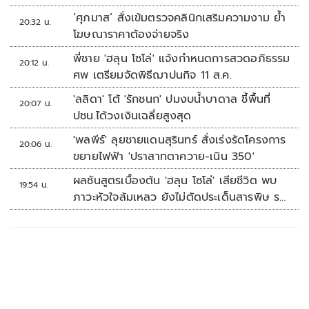
‘ศุภมาส’ สั่งเข้มตรวจคลินิกเสริมความงาม ย้ำ
20:32 น.
โฆษณาราคาต้องจ่ายจริง
พี่ชาย 'ฮลุน โซโล่' แจ้งกำหนดการสวดอภิธรรม
20:12 น.
ศพ เตรียมจัดพิธีฌาปนกิจ 11 ส.ค.
'ลลิดา' โต้ 'รักชนก' ปมงบน้ำบาดาล ชี้พื้นที่
20:07 น.
ปชน.ได้วงเงินเฉลี่ยสูงสุด
'พลพีร์' ลุยชายแดนสุรินทร์ สั่งเร่งรัดโครงการ
20:06 น.
ขยายไฟฟ้า 'ปราสาทตาควาย-เนิน 350'
ผลชันสูตรเบื้องต้น 'ฮลุน โซโล่' เสียชีวิต พบ
19:54 น.
ภาวะหัวใจล้มเหลว ยังไม่ตัดประเด็นสารพิษ รอ
จอร์เจียส่งผลตรวจครั้งแรก