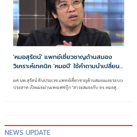
'หมอสุรัตน์' แพทย์เชี่ยวชาญด้านสมอง
วิเคราะห์เทคนิค 'หมอบี' ใช้คำถามนำเปลี่ยน
ความทรงจำได้
ผศ.นพ.สุรัตน์ ตันประเวช แพทย์เชี่ยวชาญด้านสมองและระบบ
ประสาท เปิดเผยผ่านเพจเฟซบุ๊ก "สาระสมองกับ อจ.หมอสุ
รัตน์" กล่าวถึงนายเสกสันน์ ทรัพย์สืบสกุล หรือ หมอบี ทูตสื่อ
วิญญาณ ว่า ดูหมอบีหลายเทปทั้งใหม่และเก่า
NEWS UPDATE