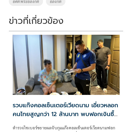
อดีตพระอลงกต
อลงกต
k
k
ข่าวที่เกี่ยวข้อง
รวบแก๊งคอลเซ็นเตอร์เวียดนาม เอี่ยวหลอก
คนไทยสูญกว่า 12 ล้านบาท พบฟอกเงินซื้อ
ทองคำ
ตำรวจไซเบอร์ขยายผลจับกุมแก๊งคอลเซ็นเตอร์เวียดนามฟอก