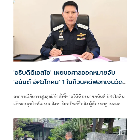
'อธิบดีดีเอสไอ' เผยขอศาลออกหมายจับ
'อนันต์ อัศวโภคิน' 1 ในก๊วนคดีฟอกเงินวัด
พระธรรมกายแล้ว
จากกรณีอัยการสูงสุดมีคำสั่งชี้ขาดให้ฟ้องนายอนันต์ อัศวโภคิน
เจ้าของธุรกิจพัฒนาอสังหาริมทรัพย์ชื่อดัง ผู้ต้องหาฐานสมคบ
โดยการตกลงกันตั้