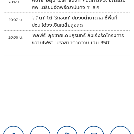
พี่ชาย 'ฮลุน โซโล่' แจ้งกำหนดการสวดอภิธรรม
20:12 น.
ศพ เตรียมจัดพิธีฌาปนกิจ 11 ส.ค.
'ลลิดา' โต้ 'รักชนก' ปมงบน้ำบาดาล ชี้พื้นที่
20:07 น.
ปชน.ได้วงเงินเฉลี่ยสูงสุด
'พลพีร์' ลุยชายแดนสุรินทร์ สั่งเร่งรัดโครงการ
20:06 น.
ขยายไฟฟ้า 'ปราสาทตาควาย-เนิน 350'