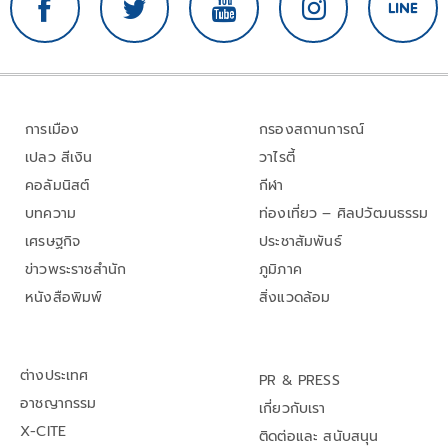
การเมือง
กรองสถานการณ์
เปลว สีเงิน
วาไรตี้
คอลัมนิสต์
กีฬา
บทความ
ท่องเที่ยว – ศิลปวัฒนธรรม
เศรษฐกิจ
ประชาสัมพันธ์
ข่าวพระราชสำนัก
ภูมิภาค
หนังสือพิมพ์
สิ่งแวดล้อม
ต่างประเทศ
PR & PRESS
อาชญากรรม
เกี่ยวกับเรา
X-CITE
ติดต่อและ สนับสนุน