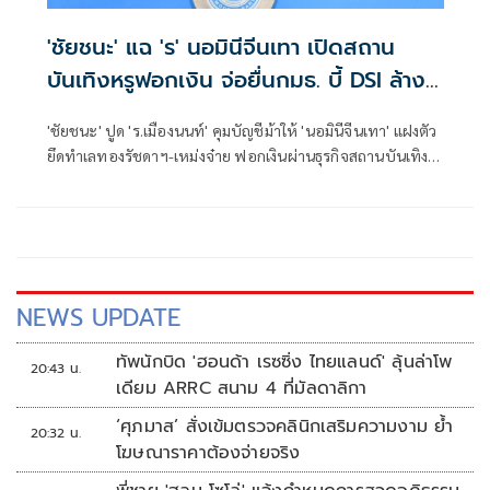
'ชัยชนะ' แฉ 'ร' นอมินีจีนเทา เปิดสถาน
บันเทิงหรูฟอกเงิน จ่อยื่นกมธ. บี้ DSI ล้าง
บาง
'ชัยชนะ' ปูด 'ร.เมืองนนท์' คุมบัญชีม้าให้ 'นอมินีจีนเทา' แฝงตัว
ยึดทำเลทองรัชดาฯ-เหม่งจ๋าย ฟอกเงินผ่านธุรกิจสถานบันเทิง
พบโยงใยแก๊งสแกมเมอร์-ยาเสพติด จ่อหอบหลักฐานยื่นกมธ.
บี้DSIล้างบาง
NEWS UPDATE
ทัพนักบิด 'ฮอนด้า เรซซิ่ง ไทยแลนด์' ลุ้นล่าโพ
20:43 น.
เดียม ARRC สนาม 4 ที่มัลดาลิกา
‘ศุภมาส’ สั่งเข้มตรวจคลินิกเสริมความงาม ย้ำ
20:32 น.
โฆษณาราคาต้องจ่ายจริง