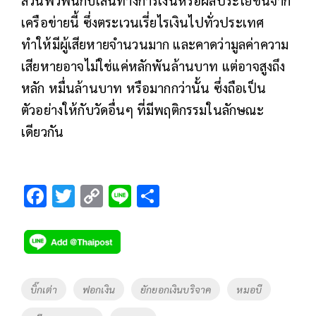
เครือข่ายนี้ ซึ่งตระเวนเรี่ยไรเงินไปทั่วประเทศ
ทำให้มีผู้เสียหายจำนวนมาก และคาดว่ามูลค่าความ
เสียหายอาจไม่ใช่แค่หลักพันล้านบาท แต่อาจสูงถึง
หลัก หมื่นล้านบาท หรือมากกว่านั้น ซึ่งถือเป็น
ตัวอย่างให้กับวัดอื่นๆ ที่มีพฤติกรรมในลักษณะ
เดียวกัน
F
T
C
Li
S
ac
wi
o
n
h
e
tt
p
e
ar
b
er
y
e
o
Li
Tags
บิ๊กเต่า
ฟอกเงิน
ยักยอกเงินบริจาค
หมอบี
o
n