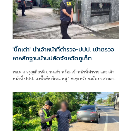
'บิ๊กเต่า' นำเจ้าหน้าที่ตำรวจ-ปปป. เข้าตรวจ
หาหลักฐานบ้านปลัดจังหวัดภูเก็ต
พล.ต.ต.จรูญเกียรติ ปานแก้ว พร้อมเจ้าหน้าที่ตำรวจ และ เจ้า
หน้าที่ ปปป. ลงพื้นที่บริเวณ หมู่ 1 ต.ทุ่งหวัง อ.เมือง จ.สงขลา
ซึ่งเป็นบ้านพักส่วนตัวของ นายรุ่งเรือง ธิมาบุตร ปลัดจังหวัด
ภูเก็ต เพื่อหาหลักฐานเพิ่มเติม