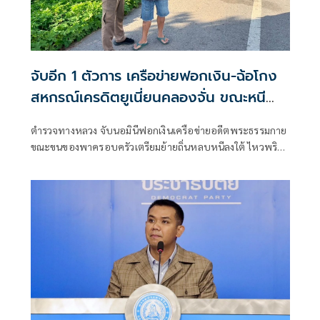
จับอีก 1 ตัวการ เครือข่ายฟอกเงิน-ฉ้อโกง
สหกรณ์เครดิตยูเนี่ยนคลองจั่น ขณะหนี
กบดานภาคใต้
ตำรวจทางหลวง จับนอมินีฟอกเงินเครือข่ายอดีตพระธรรมกาย
ขณะขนของพาครอบครัวเตรียมย้ายถิ่นหลบหนีลงใต้ ไหวพริบ
ตำรวจพบรถยนต์เก๋งบรรทุกหนักจนตัวรถทรุดต่ำ เรียกตรวจ
สอบอ้างไม่มีใบขับขี่หรือเอกสารติดตัว สังเกตเห็นสมุดฝากครรภ์
ในรถ เช็คประวัติบิดา พบเป็นผู้ต้องหาตามหมายจับคดีทุจริต
สหกรณ์เครดิตยูเนี่ยนคลองจั่น