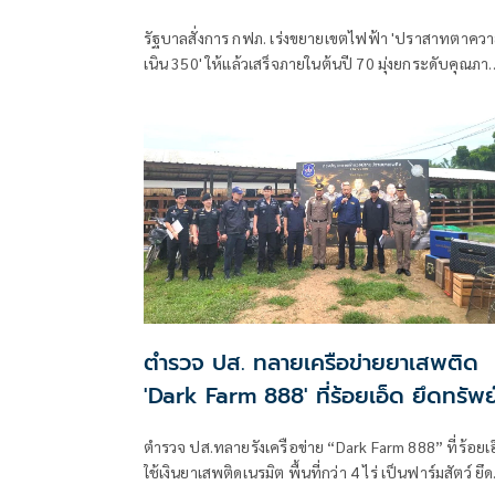
รัฐบาลสั่งการ กฟภ. เร่งขยายเขตไฟฟ้า 'ปราสาทตาควา
เนิน 350' ให้แล้วเสร็จภายในต้นปี 70 มุ่งยกระดับคุณภา
ชีวิตและขวัญกำลังพลแนวหน้า เสริมสร้างความมั่นคง
ชายแดน
ตำรวจ ปส. ทลายเครือข่ายยาเสพติด
'Dark Farm 888' ที่ร้อยเอ็ด ยึดทรัพย
กว่า 95 ล้าน
ตำรวจ ปส.ทลายรังเครือข่าย “Dark Farm 888” ที่ร้อยเ
ใช้เงินยาเสพติดเนรมิต พื้นที่กว่า 4 ไร่ เป็นฟาร์มสัตว์ ยึด