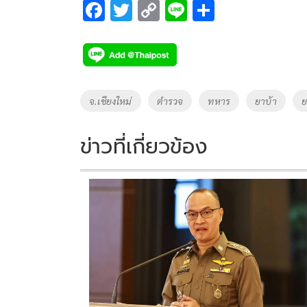
F
T
C
Li
S
ac
wi
o
n
h
e
tt
p
e
ar
b
er
y
e
o
Li
Tags
จ.เชียงใหม่
ตำรวจ
ทหาร
ยาบ้า
ย
o
n
k
k
ข่าวที่เกี่ยวข้อง