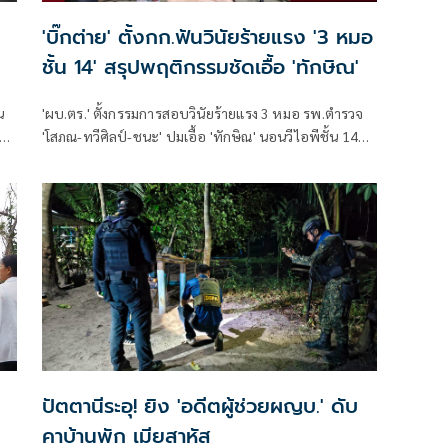
'บิ๊กต่าย' ตั้งกก.ฟันวินัยร้ายแรง '3 หมอ
ชั้น 14' สรุปพฤติกรรมชัดเอื้อ 'ทักษิณ'
น
'ผบ.ตร.' ตั้งกรรมการสอบวินัยร้ายแรง 3 หมอ รพ.ตำรวจ
'โสภณ-ทวีศิลป์-ชนะ' ปมเอื้อ 'ทักษิณ' นอนวีไอพีชั้น 14
มอบหมาย 'พล.ต.อ.อิทธิพล' นั่งประธาน เร่งสรุปโดยเร็ว
ปัตตานีระอุ! ยิง 'อดีตผู้ช่วยผญบ.' ดับ
คาบ้านพัก เมียสาหัส