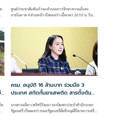
ย-
ศูนย์ประชาสัมพันธ์ กองอำนวยการรักษาความมั่นคง
พ
ภายในภาค 4 ส่วนหน้า เปิดเผยว่า เมื่อเวลา 20.50 น. วันที่
6 ส.ค. ที่ผ่านมา เกิดเหตุคนร้ายไม่ทราบจำนวนใช้อาวุธปืน
ลอบยิงนายรียะ อาแว อดีตผู้ช่วยผู้ใหญ่บ้านหมู่ที่ 5
ครม. อนุมัติ 16 ล้านบาท ร่วมมือ 3
์
ประเทศ สกัดกั้นยาเสพติด สารตั้งต้น
ก่อนเข้าสู่ไทย
อ็ด
นางสาวลลิดา เพริศวิวัฒนา รองโฆษกประจำสำนักนายก
รัฐมนตรี เปิดเผยว่า คณะรัฐมนตรีมีมติอนุมัติโครงการเสริม