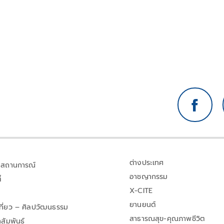
สร้างและยกระดับความร่วมมือกับประเทศเพื่อนบ้านใน
การสกัดกั้นยาเสพติดและทำลายเครือข่ายการค้ายาเสพติด
ระหว่างประเทศ ประจำปีงบประมาณ พ.ศ. 2569 วงเงิน
รวม 16 ล้านบาท ตามที่กระทรวงยุติธรรม โดยสำนักงาน
คณะกรรมการป้องกันและปราบปรามยาเสพติด หรือ
สำนักงาน ป.ป.ส.
ต่างประเทศ
สถานการณ์
อาชญากรรม
้
X-CITE
ยานยนต์
เที่ยว – ศิลปวัฒนธรรม
สาธารณสุข-คุณภาพชีวิต
สัมพันธ์