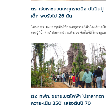
ตร. เร่งหาชนวนเหตุกราดยิง ยันปืนปู่
เด็ก พบรัวไป 26 นัด
'โฆษก ตร.' เผยอาวุธปืนใช้ก่อเหตุกราดยิงในโรงเรียนเป็
ของปู่ 'บิ๊กต่าย' ส่งแพทย์ รพ.ตำรวจ จัดทีมจิตวิทยาดูแล
สุขภาพจิตครู นักเรียน ผู้ปกครอง
เร่ง กฟภ. ขยายเขตไฟฟ้า 'ปราสาทตา
ควาย-เนิน 350' เสร็จต้นปี 70