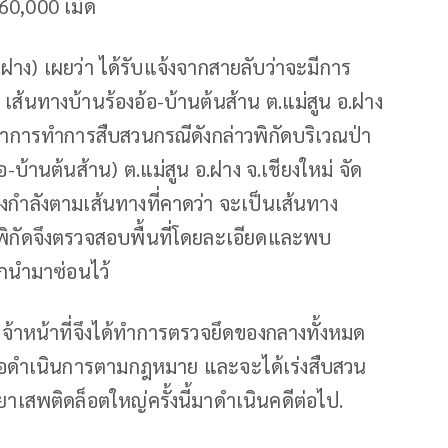
360,000 เม็ด
ฝาง) เผยว่า ได้รับแจ้งจากสายลับว่าจะมีการ
เส้นทางบ้านร้องอ้อ-บ้านต้นส้าน ต.แม่สูน อ.ฝาง
ด้ทำการทำการสืบสวนกรณีดังกล่าวพิกัดบริเวณป่า
้านต้นส้าน) ต.แม่สูน อ.ฝาง จ.เชียงใหม่ จัด
ลังตามเส้นทางที่คาดว่า จะเป็นเส้นทาง
มพิกัดจึงตรวจสอบพื้นที่โดยละเอียดและพบ
กนำมาซ่อนไว้
ตุ เจ้าหน้าที่จึงได้ทำการตรวจยึดของกลางทั้งหมด
่อดำเนินการตามกฎหมาย และจะได้เร่งสืบสวน
งยาเสพติดล็อตใหญ่ครั้งนี้มาดำเนินคดีต่อไป.