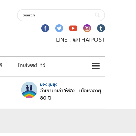
LINE : @THAIPOST
พ์
ไทยโพสต์ ทีวี
มองมุมสูง
จำเขามาเล่าให้ฟัง : เมื่อเราอายุ
80 ปี