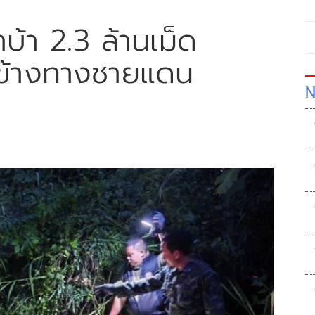
าบ้า 2.3 ล้านเม็ด
ข้างทางชายแดน
N