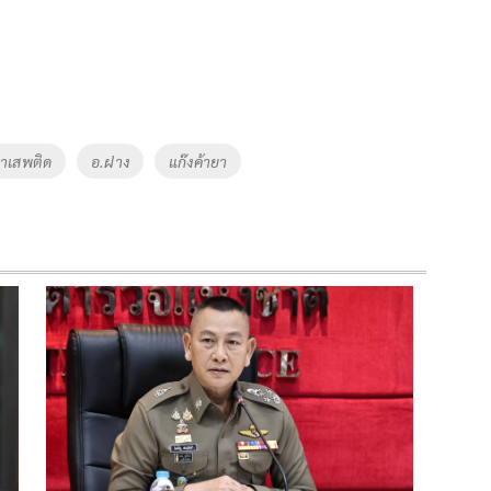
าเสพติด
อ.ฝาง
แก๊งค้ายา