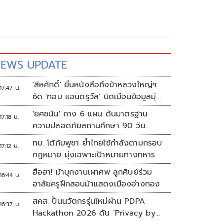
EWS UPDATE
'สีหศักดิ์' ยื่นหนังสือถึงข้าหลวงใหญ่ฯ
17:47 น.
ซัด 'ทอม แอนดรูว์ส' บิดเบือนข้อมูลมุ่ง
แสวงหาผลประโยชน์ทางการเมือง
'ยศชนัน' กาง 6 แผน ดันมาตรฐาน
17:18 น.
ความปลอดภัยสถานศึกษา 90 วัน
ป้องกันก่อเหตุรุนแรง
ทบ. โต้กัมพูชา ย้ำไทยใช้กำลังตามกรอบ
17:12 น.
กฎหมาย มุ่งเฉพาะเป้าหมายทางทหาร
ฮือฮา! ม้าบุกงานเผาศพ ลูกศิษย์ร่วม
16:44 น.
อาลัยครูฝึกสอนม้าแสดงเมืองอ่างทอง
สคส. ปั้นนวัตกรรุ่นใหม่ผ่าน PDPA
16:37 น.
Hackathon 2026 ดัน ‘Privacy by