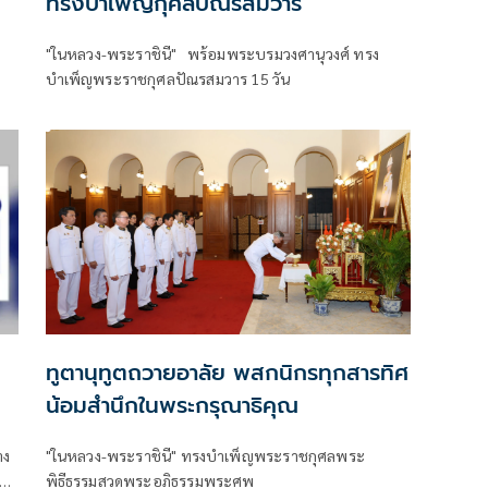
ทรงบำเพ็ญกุศลปัณรสมวาร
"ในหลวง-พระราชินี" พร้อมพระบรมวงศานุวงศ์ ทรง
บำเพ็ญพระราชกุศลปัณรสมวาร 15 วัน
ทูตานุทูตถวายอาลัย พสกนิกรทุกสารทิศ
น้อมสำนึกในพระกรุณาธิคุณ
าง
"ในหลวง-พระราชินี" ทรงบำเพ็ญพระราชกุศลพระ
ร
พิธีธรรมสวดพระอภิธรรมพระศพ