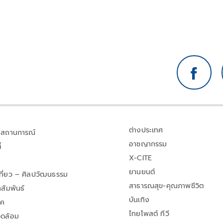
ต่างประเทศ
สถานการณ์
อาชญากรรม
้
X-CITE
ยานยนต์
เที่ยว – ศิลปวัฒนธรรม
สาธารณสุข-คุณภาพชีวิต
สัมพันธ์
บันเทิง
าค
ไทยโพสต์ ทีวี
วดล้อม