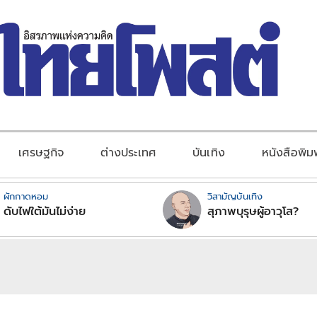
เศรษฐกิจ
ต่างประเทศ
บันเทิง
หนังสือพิม
ผักกาดหอม
วิสามัญบันเทิง
ดับไฟใต้มันไม่ง่าย
สุภาพบุรุษผู้อาวุโส?