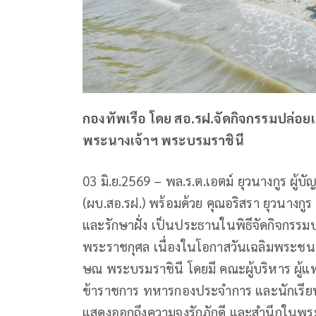
กองทัพเรือ โดย สอ.รฝ.จัดกิจกรรมปล่อยเต
พระนางเจ้าฯ พระบรมราชินี
03 มิ.ย.2569 – พล.ร.ต.เอตม์ ยุวนางกูร ผู
(ผบ.สอ.รฝ.) พร้อมด้วย คุณอริสรา ยุวนาง
และรักษาฝั่ง เป็นประธานในพิธีจัดกิจกรรมป
พระราชกุศล เนื่องในโอกาสวันเฉลิมพระชนม
ษณ พระบรมราชินี โดยมี คณะผู้บริหาร ผู้แท
ข้าราชการ ทหารกองประจำการ และนักเรียน 
แสดงออกถึงความจงรักภักดี และสำนึกในพระม