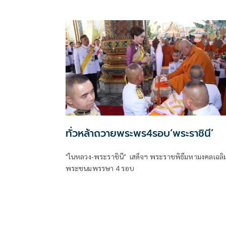
ทูตของสองประเทศ
ทั่วหล้าถวายพระพร4รอบ‘พระราชินี’
"ในหลวง-พระราชินี" เสด็จฯ พระราชพิธีมหามงคลเฉลิ
พระชนมพรรษา 4 รอบ