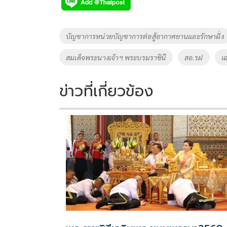
e
tt
p
e
ar
b
er
y
e
o
Li
Tags
บัญชาการหน่วยบัญชาการต่อสู้อากาศยานและรักษาฝั่ง
o
n
สมเด็จพระนางเจ้าฯ พระบรมราชินี
สอ.รฝ
เ
k
k
ข่าวที่เกี่ยวข้อง