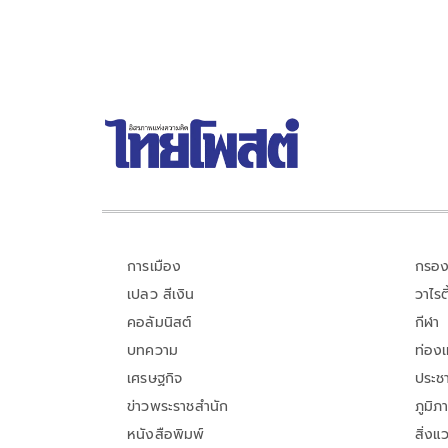
การเมือง
กรอง
เปลว สีเงิน
วาไรตี
คอลัมนิสต์
กีฬา
บทความ
ท่อง
เศรษฐกิจ
ประชา
ข่าวพระราชสำนัก
ภูมิภ
หนังสือพิมพ์
สิ่งแ