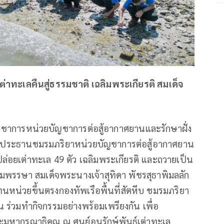
่าทะเลคืนสู่ธรรมชาติ เฉลิมพระเกียรติ สมเด็จ
้บัญชาการหน่วยบัญชาการต่อสู้อากาศยานและรักษาฝั่ง
กูร ประธานชมรมภริยาหน่วยบัญชาการต่อสู้อากาศยาน
ล่อยเต่าทะเล 49 ตัว เฉลิมพระเกียรติ และถวายเป็น
พรรษา สมเด็จพระนางเจ้าสุทิดา พัชรสุธาพิมลลัก
นหน่วยขึ้นตรงกองทัพเรือพื้นที่สัตหีบ ชมรมภริยา
ร่วมทำกิจกรรมอย่างพร้อมเพรียงกัน เพื่อ
หากรุณาธิคุณ ณ ศูนย์อนุรักษ์พันธุ์เต่าทะเล