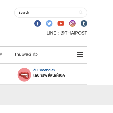
LINE : @THAIPOST
พ์
ไทยโพสต์ ทีวี
คันปากอยากเล่า
เลขทรัพย์สินให้โชค