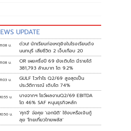
EWS UPDATE
ด่วน! นักเรียนก่อเหตุยิงในโรงเรียนดัง
11:08 น.
นนทบุรี เสียชีวิต 2 เจ็บเกือบ 20
OR เผยครึ่งปี 69 ยังเติบโต มีรายได้
11:08 น.
381,793 ล้านบาท โต 9.2%
GULF โวกำไร Q2/69 สูงสุดเป็น
11:03 น.
ประวัติการณ์ เติบโต 74%
บางจากฯ โชว์ผลงานQ2/69 EBITDA
10:55 น.
โต 46% SAF หนุนธุรกิจหลัก
'ศุภจี' จ่อคุย 'เอกนิติ' ใช้งบหรือเงินกู้
10:50 น.
ลุย 'ไทยเที่ยวไทยพลัส'