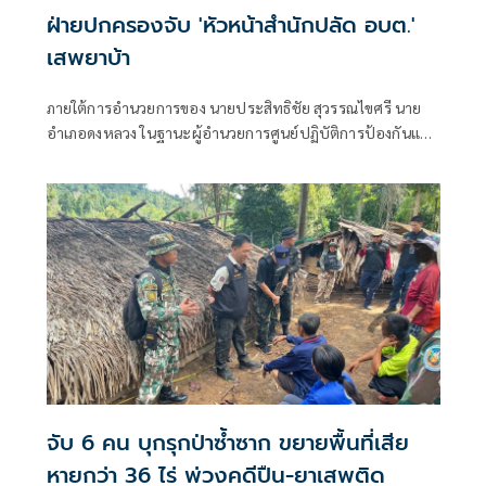
ฝ่ายปกครองจับ 'หัวหน้าสำนักปลัด อบต.'
เสพยาบ้า
ภายใต้การอำนวยการของ นายประสิทธิชัย สุวรรณไขศรี นาย
อำเภอดงหลวง ในฐานะผู้อำนวยการศูนย์ปฏิบัติการป้องกันและ
ปราบปรามยาเสพติดอำเภอดงหลวง (ศป.ปส.อ.ดงหลวง)
จับ 6 คน บุกรุกป่าซ้ำซาก ขยายพื้นที่เสีย
หายกว่า 36 ไร่ พ่วงคดีปืน-ยาเสพติด