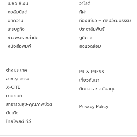
เปลว สีเงิน
วาไรตี้
คอลัมนิสต์
กีฬา
บทความ
ท่องเที่ยว – ศิลปวัฒนธรรม
เศรษฐกิจ
ประชาสัมพันธ์
ข่าวพระราชสำนัก
ภูมิภาค
หนังสือพิมพ์
สิ่งแวดล้อม
ต่างประเทศ
PR & PRESS
อาชญากรรม
เกี่ยวกับเรา
X-CITE
ติดต่อและ สนับสนุน
ยานยนต์
สาธารณสุข-คุณภาพชีวิต
Privacy Policy
บันเทิง
ไทยโพสต์ ทีวี