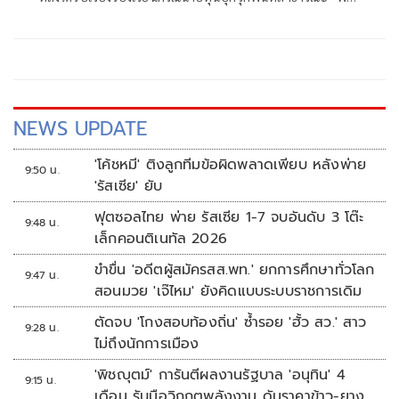
มัด” และพื้นที่ป่าสงวนจำนวนมาก พร้อมเนรมิตอาณาจักรขนาด
ใหญ่กลางช่องเขา จนเจ้าหน้าที่ถึงกับตะลึงกับสภาพความเสีย
หายและการรุกล้ำทรัพยากรธรรมชาติอย่างมโหฬาร
NEWS UPDATE
'โค้ชหมี' ติงลูกทีมข้อผิดพลาดเพียบ หลังพ่าย
9:50 น.
'รัสเซีย' ยับ
ฟุตซอลไทย พ่าย รัสเซีย 1-7 จบอันดับ 3 โต๊ะ
9:48 น.
เล็กคอนติเนทัล 2026
ขำขื่น 'อดีตผู้สมัครสส.พท.' ยกการศึกษาทั่วโลก
9:47 น.
สอนมวย 'เจ๊ไหม' ยังคิดแบบระบบราชการเดิม
ตัดจบ 'โกงสอบท้องถิ่น' ซ้ำรอย 'ฮั้ว สว.' สาว
9:28 น.
ไม่ถึงนักการเมือง
'พิชญุตม์' การันตีผลงานรัฐบาล 'อนุทิน' 4
9:15 น.
เดือน รับมือวิกฤตพลังงาน ดันราคาข้าว-ยาง-