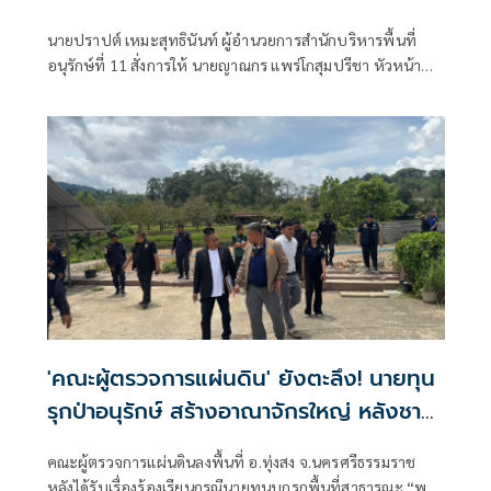
นายปราปต์ เหมะสุทธินันท์ ผู้อํานวยการสํานักบริหารพื้นที่
อนุรักษ์ที่ 11 สั่งการให้ นายญาณกร แพร่โกสุมปรีชา หัวหน้า
เขตรักษาพันธุ์สัตว์ป่าภูเมี่ยงและภูทอง สนธิกำลังร่วมกับเจ้า
หน้าที่สายตรวจฯ สบอ.11 หน่วยพิทักษ์ทรัพยากรป่าไม้และ
สัตว์ป่าวังทอง ฝ่ายปกครองอำเภอชาติตระการ
'คณะผู้ตรวจการแผ่นดิน' ยังตะลึง! นายทุน
รุกป่าอนุรักษ์ สร้างอาณาจักรใหญ่ หลังชาว
บ้านร้องจนท.ละเลย
คณะผู้ตรวจการแผ่นดินลงพื้นที่ อ.ทุ่งสง จ.นครศรีธรรมราช
หลังได้รับเรื่องร้องเรียนกรณีนายทุนบุกรุกพื้นที่สาธารณะ “พรุ