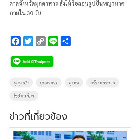
ศาลจังหวัดมุกดาหาร สั่งให้รื้อถอนรูปปั้นพญานาค
ภายใน 30 วัน
F
T
C
Li
S
ac
wi
o
n
h
e
tt
p
e
ar
b
er
y
e
o
Li
Tags
บุกรุกป่า
มุกดาหาร
ลุงพล
สร้างพยานาค
o
n
ไชย์พล วิภา
k
k
ข่าวที่เกี่ยวข้อง