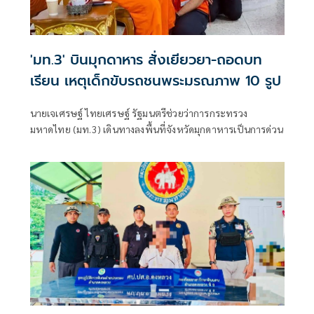
'มท.3' บินมุกดาหาร สั่งเยียวยา-ถอดบท
เรียน เหตุเด็กขับรถชนพระมรณภาพ 10 รูป
นายเจเศรษฐ์ ไทยเศรษฐ์ รัฐมนตรีช่วยว่าการกระทรวง
มหาดไทย (มท.3) เดินทางลงพื้นที่จังหวัดมุกดาหารเป็นการด่วน