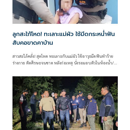
ลูกสะใภ้โหด! ทะเลาะแม่ผัว ใช้มีดกระหน่ำฟัน
สับคอขาดคาบ้าน
สาวสะใภ้คลั่ง! สุดโหด ทะเลาะกับแม่ผัว ใช้อาวุธมีดฟันทำร้าย
ร่างกาย ตัดศีรษะจนขาด หลังก่อเหตุ นั่งรอมอบตัวในห้องน้ำ/ผู้
การฯเผย ผู้ต้องหารักษาจิตเวชตั้งแต่ปี 59