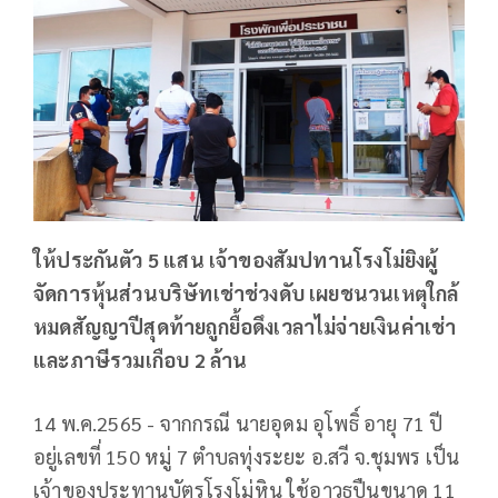
ให้ประกันตัว 5 แสน เจ้าของสัมปทานโรงโม่ยิงผู้
จัดการหุ้นส่วนบริษัทเช่าช่วงดับ เผยชนวนเหตุใกล้
หมดสัญญาปีสุดท้ายถูกยื้อดึงเวลาไม่จ่ายเงินค่าเช่า
และภาษีรวมเกือบ 2 ล้าน
14 พ.ค.2565 - จากกรณี นายอุดม อุโพธิ์ อายุ 71 ปี
อยู่เลขที่ 150 หมู่ 7 ตำบลทุ่งระยะ อ.สวี จ.ชุมพร เป็น
เจ้าของประทานบัตรโรงโม่หิน ใช้อาวุธปืนขนาด 11