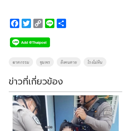
F
T
C
Li
S
ac
wi
o
n
h
e
tt
p
e
ar
b
er
y
e
o
Li
Tags
ฆาตกรรม
ชุมพร
ยิงคนตาย
โรงโม่หิน
o
n
k
k
ข่าวที่เกี่ยวข้อง