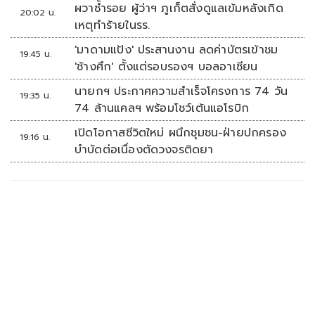
ผวาซ้ำรอย ผู้ว่าฯ ภูเก็ตสั่งดูแลเข้มหลังเกิด
20:02 น.
เหตุทำร้ายในรร.
'มาดามแป้ง' ประสานงาน ลดค่าบัตรเข้าชม
19:45 น.
'ช้างศึก' ตั้งแต่รอบรองฯ บอลอาเซียน
นายกฯ ประกาศความสำเร็จโครงการ 74 วัน
19:35 น.
74 ล้านแคลฯ พร้อมโชว์เต้นแอโรบิก
เปิดโอกาสชีวิตใหม่ ผนึกชุมชน-ฝ่ายปกครอง
19:16 น.
บำบัดต่อเนื่องตัดวงจรติดยา