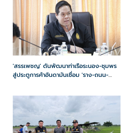
'สรรเพชญ' ดันพัฒนาท่าเรือระนอง-ชุมพร
สู่ประตูการค้าอันดามันเชื่อม 'ราง-ถนน-
ท่าเรือ'