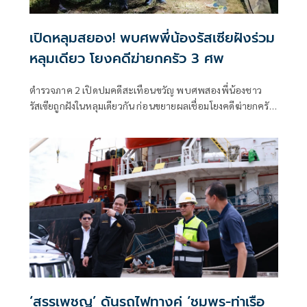
เปิดหลุมสยอง! พบศพพี่น้องรัสเซียฝังร่วม
หลุมเดียว โยงคดีฆ่ายกครัว 3 ศพ
ตำรวจภาค 2 เปิดปมคดีสะเทือนขวัญ พบศพสองพี่น้องชาว
รัสเซียถูกฝังในหลุมเดียวกัน ก่อนขยายผลเชื่อมโยงคดีฆ่ายกครัว
ชาวไทย 3 ศพ จับผู้ต้องหาได้ครบ 4 ราย พร้อมเร่งสอบสวน
หาความเชื่อมโยงคดีอื่นเพิ่มเติม
‘สรรเพชญ’ ดันรถไฟทางคู่ ‘ชุมพร-ท่าเรือ