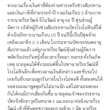
ทวงถามเรื่องเงินค่าที่ต้องจ่ายค่างวดรับช่วงสัมปทาน
และเงินภาษีที่จ่ายประจำปี รวมเงินเกือบ 2 ล้านบาท
จากนายวีระวัฒน์ จิโนวัฒน์ อายุ 66 ปี หุ่นส่วนผู้
จัดการ บริษัทผู้รับช่วงสัมประทานบัตรโรงโม่หินที่ได้
ดำเนินกิจการนานเกือบ 10 ปี จนปีนี้เป็นปีสุดท้าย
เหลือเวลาอีก 2-3 เดือน ใบประทานบัตรจะหมดอายุ
สัมปทานแล้ว แต่ถูกนายวีระวัฒน์หุ้นส่วนผู้จัดการ
พลัดวันประกันพรุ้งยื้อเวลาเรื่อยมา จนกระทั่งวันเกิด
เหตุ นายอุดมได้ขับรถยนต์ขึ้นไปหานายวีระวัฒน์ที่
โรงโม่หินอีกเพื่อทวงถามเงินดังกล่าว และขับรถไป
เจอกันที่บนถนนลูกรังภายในโรงโม่พอดี ทั้งสองคนได้
จอดรถลงมาพูดคุยกันไม่นานนัก แต่ไม่สามรถตกลง
กันได้จนมีปากเสียงกันขึ้น นายอุดมเจ้าของประทาน
บัตรจึงชักอาวุธปืนขนาด 1 มม.ออกมาจ่อยิงนายวีระ
วัฒน์ เข้าที่ต้นคอขวาทะลุกรามซ้าย 1 นัด นายวีระ