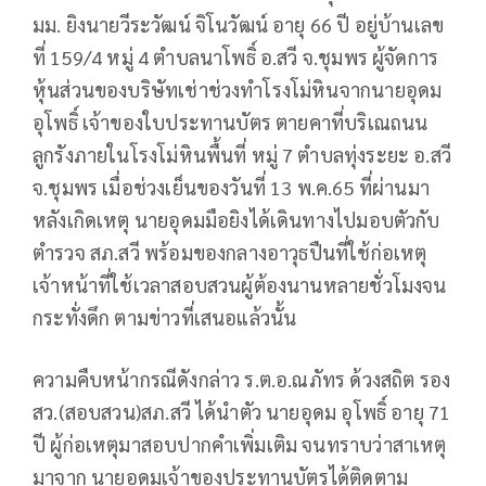
มม. ยิงนายวีระวัฒน์ จิโนวัฒน์ อายุ 66 ปี อยู่บ้านเลข
ที่ 159/4 หมู่ 4 ตำบลนาโพธิ์ อ.สวี จ.ชุมพร ผู้จัดการ
หุ้นส่วนของบริษัทเช่าช่วงทำโรงโม่หินจากนายอุดม
อุโพธิ์ เจ้าของใบประทานบัตร ตายคาที่บริเณถนน
ลูกรังภายในโรงโม่หินพื้นที่ หมู่ 7 ตำบลทุ่งระยะ อ.สวี
จ.ชุมพร เมื่อช่วงเย็นของวันที่ 13 พ.ค.65 ที่ผ่านมา
หลังเกิดเหตุ นายอุดมมือยิงได้เดินทางไปมอบตัวกับ
ตำรวจ สภ.สวี พร้อมของกลางอาวุธปืนที่ใช้ก่อเหตุ
เจ้าหน้าที่ใช้เวลาสอบสวนผู้ต้องนานหลายชั่วโมงจน
กระทั่งดึก ตามข่าวที่เสนอแล้วนั้น
ความคืบหน้ากรณีดังกล่าว ร.ต.อ.ณภัทร ด้วงสถิต รอง
สว.(สอบสวน)สภ.สวี ได้นำตัว นายอุดม อุโพธิ์ อายุ 71
ปี ผู้ก่อเหตุมาสอบปากคำเพิ่มเติม จนทราบว่าสาเหตุ
มาจาก นายอุดมเจ้าของประทานบัตรได้ติดตาม