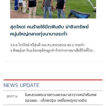
สุดโหด! คนร้ายใช้มีดฟันยับ ฆ่าชิงทรัพย์
หนุ่มใหญ่กลางทุ่งนาบางระกำ
ร.ต.อ.ไกรวิทย์ ศรีอุ่นดี รอง สว.(สอบสวน) สภ.บางระกำ
จ.พิษณุโลก รับแจ้งเหตุมีคนถูกทำร้ายร่างกายมาเสียชีวิตที่โรง
พยาบาลบางระกำ โดยจุดเกิดเหตุอยู่กลางทุ่งนาพื้นที่หมู่ที่ 10
บ้านบึงน้อย ต.บ่อทอง อ.บางระกำ จึงรายงานผู้บังคับบัญชา
ก่อนนำกำลังตำรวจชุดสืบสวนพร้อมประสานตำรวจวิทยาการ
ศูนย์พิสูจน์หลักฐาน 6 ลงพื้นที่ตรวจสอบร่วมกับเจ้าหน้าที่ฝ่าย
ปกครอง
NEWS UPDATE
ในหลวงพระราชทานพวงมาลาวางหน้าหีบศพ
20:17 น.
รองผอ.- เด็กหญิง เหยื่อเหตุกราดยิง