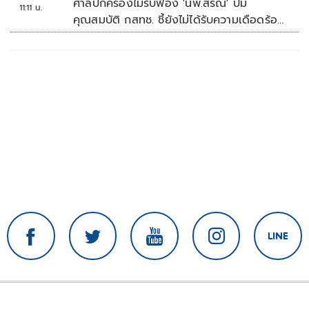
ศาลปกครองไม่รับฟ้อง 'นพ.สรณ' ปม
11:11 น.
คุณสมบัติ กสทช. ชี้ยังไม่ได้รับความเดือดร้อน
เสียหาย