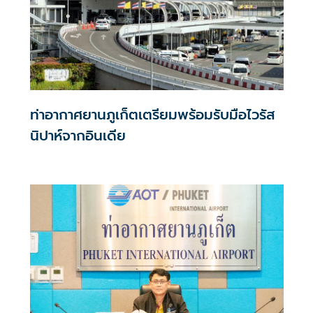
ท่าอากาศยานภูเก็ตเตรียมพร้อมรับมือไวรัส
นิปาห์จากอินเดีย