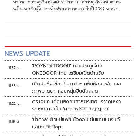
ท่าอากาศยานภูเก็ต เปิดเผยว่า ท่าอากาศยานภูเก็ตเตรียมความ
พร้อมรองรับผู้โดยสารในช่วงเทศกาลตรุษจีนปี 2567 ระหว่าง
วันที่ 4 – 16 กุมภาพันธ์ 2567 ซึ่งคาดการณ์ว่าจะมีผู้โดยสารเดิน
ทางผ่านท่าอากาศยานภูเก็ตเฉลี่ยวันละประมาณ 49,000 คน
NEWS UPDATE
'BOYNEXTDOOR' เคาะประตูเรียก
11:37 น.
ONEDOOR ไทย เตรียมเปิดบ้านรับ
เปิดปมหึงเลือด! นศ.ปวส.กลับห้องแฟน เจอ
11:33 น.
ภาพบาดตา ก่อนหนุ่มจีนดับสลด
ดร.เอนก เตือนสังคมศาสตร์ไทย ไร้รากเหง้า
11:22 น.
ระวังกลายเป็น 'ศาสตร์ไร้จิตวิญญาณ'
'น้ำตาล' ตัวแม่แฟชั่นไอคอน ขึ้นแท่นแบรนด์
11:19 น.
แอมฯ FitFlop