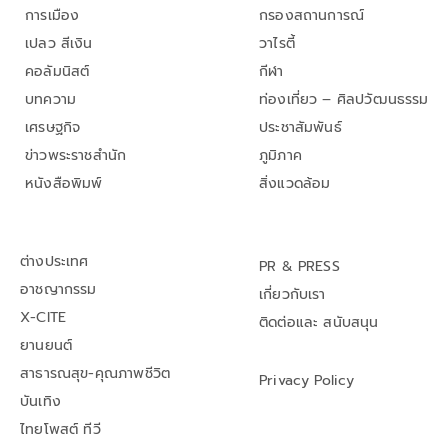
การเมือง
กรองสถานการณ์
เปลว สีเงิน
วาไรตี้
คอลัมนิสต์
กีฬา
บทความ
ท่องเที่ยว – ศิลปวัฒนธรรม
เศรษฐกิจ
ประชาสัมพันธ์
ข่าวพระราชสำนัก
ภูมิภาค
หนังสือพิมพ์
สิ่งแวดล้อม
ต่างประเทศ
PR & PRESS
อาชญากรรม
เกี่ยวกับเรา
X-CITE
ติดต่อและ สนับสนุน
ยานยนต์
สาธารณสุข-คุณภาพชีวิต
Privacy Policy
บันเทิง
ไทยโพสต์ ทีวี