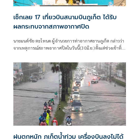
เช็กเลย 17 เที่ยวบินสนามบินภูเก็ต ได้รับ
ผลกระทบจากสภาพอากาศปิด
นายมนต์ชัย ตะโหนด ผู้อำนวยการท่าอากาศยานภูเก็ต กล่าวว่า
จากเหตุการณ์สภาพอากาศปิดในวันนี้(30มิ.ย.)ตั้งแต่ช่วงเช้าที่
ผ่านมาจนถึงปัจจุบัน ทำให้ เครื่องบินจำนวนหลายลำได้รับผลก
ระทบนั้น
ฝนตกหนัก ภูเก็ตน้ำท่วม เครื่องบินลงไม่ได้