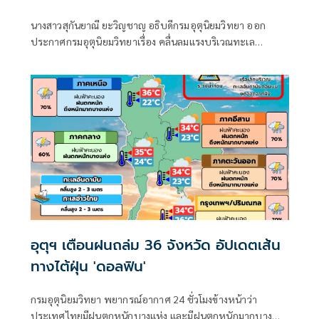
นางสาวสุกันยาณี ยะวิญชาญ อธิบดีกรมอุตุนิยมวิทยา ออก
ประกาศกรมอุตุนิยมวิทยาเรื่อง คลื่นลมแรงบริเวณทะเล
อันดามันตอนบนและอ่าวไทยตอนบน และฝนตกหนักถึงหนัก
มากบริเวณประเทศไทย
อุตุฯ เตือนฝนถล่ม 36 จังหวัด อัปเดตเส้น
ทางไต้ฝุ่น 'ดอลฟิน'
กรมอุตุนิยมวิทยา พยากรณ์อากาศ 24 ชั่วโมงข้างหน้าว่า
ประเทศไทยมีฝนตกหนักบางแห่ง และมีฝนตกหนักมากบาง