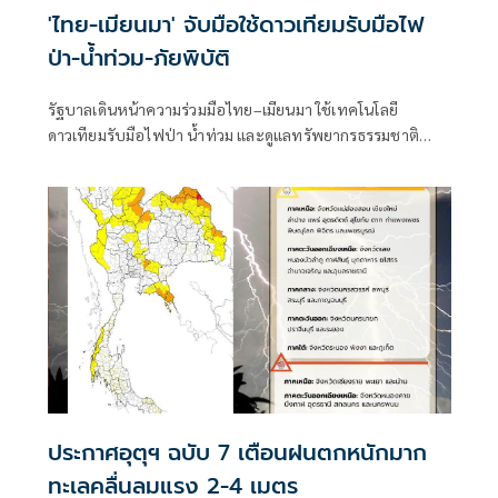
'ไทย-เมียนมา' จับมือใช้ดาวเทียมรับมือไฟ
ป่า-น้ำท่วม-ภัยพิบัติ
รัฐบาลเดินหน้าความร่วมมือไทย–เมียนมา ใช้เทคโนโลยี
ดาวเทียมรับมือไฟป่า น้ำท่วม และดูแลทรัพยากรธรรมชาติ
ชายแดน ยกระดับการจัดการภัยพิบัติและสิ่งแวดล้อมร่วมกัน
ประกาศอุตุฯ ฉบับ 7 เตือนฝนตกหนักมาก
ทะเลคลื่นลมแรง 2-4 เมตร