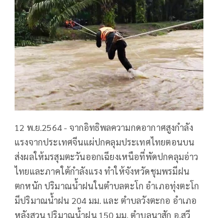
12 พ.ย.2564 - จากอิทธิพลความกดอากาศสูงกำลัง
แรงจากประเทศจีนแผ่ปกคลุมประเทศไทยตอนบน
ส่งผลให้มรสุมตะวันออกเฉียงเหนือที่พัดปกคลุมอ่าว
ไทยและภาคใต้กำลังแรง ทำให้จังหวัดชุมพรมีฝน
ตกหนัก ปริมาณน้ำฝนในตำบลตะโก อำเภอทุ่งตะโก
มีปริมาณน้ำฝน 204 มม. และ ตำบลวังตะกอ อำเภอ
หลังสวน ปริมาณน้ำฝน 150 มม. ตำบลนาสัก อ.สวี