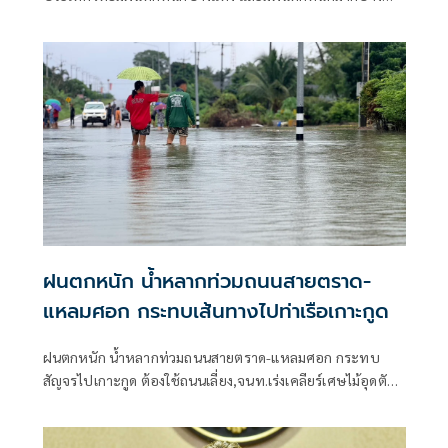
พื้นที่ในภาคเหนือ ภาคตะวันออกเฉียงเหนือ และภาคตะวันออก
ฝนตกหนัก น้ำหลากท่วมถนนสายตราด-
แหลมศอก กระทบเส้นทางไปท่าเรือเกาะกูด
ฝนตกหนัก น้ำหลากท่วมถนนสายตราด-แหลมศอก กระทบ
สัญจรไปเกาะกูด ต้องใช้ถนนเลี่ยง,จนท.เร่งเคลียร์เศษไม้อุดตัน
ท่อ ชาวบ้านห้วงน้ำขาววอน เร่งแก้ไข หลังน้ำท่วมซ้ำซาก