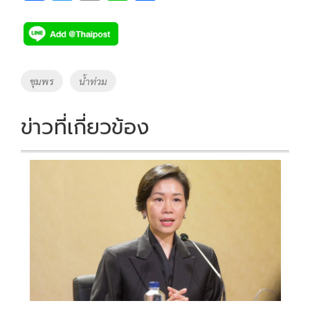
ac
wi
o
n
h
e
tt
p
e
ar
b
er
y
e
o
Li
Tags
ชุมพร
น้ำท่วม
o
n
k
k
ข่าวที่เกี่ยวข้อง