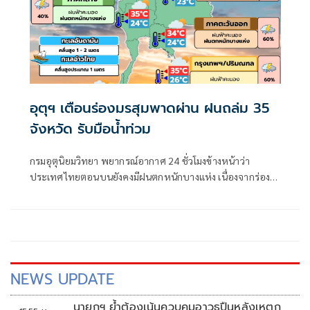
อุตุฯ เตือนร่องมรสุมพาดผ่าน ฝนถล่ม 35
จังหวัด รับมือน้ำท่วม
กรมอุตุนิยมวิทยา พยากรณ์อากาศ 24 ชั่วโมงข้างหน้าว่า
ประเทศไทยตอนบนยังคงมีฝนตกหนักบางแห่ง เนื่องจากร่อง
มรสุมพาดผ่านตอนบนของภาคเหนือ และประเทศลาวตอนบน
NEWS UPDATE
นายกฯ ย้ำต้องเน้นควบคุมอาวุธปืนหลังเหตุก