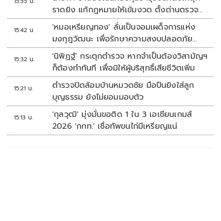
15:55 น.
ราดยิง แก้กฎหมายให้เข้มงวด ตั้งด่านตรวจ
เพิ่ม
'หมอเหรียญทอง' ลั่นเป็นจอมเผด็จการแห่ง
15:42 น.
มงกุฎวัฒนะ เพื่อรักษาความสงบปลอดภัย
ภายในรพ.
'นิพิฏฐ์' กระตุกตำรวจ หากจำเป็นต้องวิสามัญฯ
15:32 น.
ก็ต้องทำทันที เพื่อมิให้ผู้บริสุทธิ์เสียชีวิตเพิ่ม
ตำรวจปิดล้อมบ้านหมวดชัย มือปืนยิงใส่ลูก
15:21 น.
บุญธรรม ยังไม่ยอมมอบตัว
'กุลวุฒิ' มุ่งมั่นขอติด 1 ใน 3 เอเชียนเกมส์
15:13 น.
2026 'กกท.' เชื่อทัพขนไก่มีเหรียญแน่