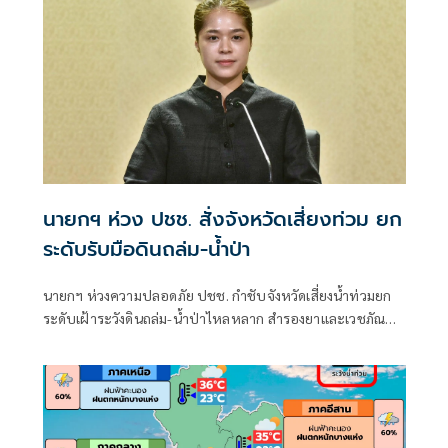
นายกฯ ห่วง ปชช. สั่งจังหวัดเสี่ยงท่วม ยก
ระดับรับมือดินถล่ม-น้ำป่า
นายกฯ ห่วงความปลอดภัย ปชช. กำชับจังหวัดเสี่ยงน้ำท่วมยก
ระดับเฝ้าระวังดินถล่ม-น้ำป่าไหลหลาก สำรองยาและเวชภัณฑ์
ไม่น้อยกว่า 72 ชม. ดูแลผู้ป่วยกลุ่มเปราะบางใกล้ชิด