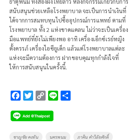
ธาตุพนม ทั้งสองฝั่งไทยลาว หลังกิจกรรมเกี่ยวกับการ
สนับสนุนช่วยเหลือโรงพยาบาล จะเป็นการนำเงินที่
ได้จากการสมทบทุนไปซื้ออุปกรณ์การแพทย์ ตามที่
โรงพยาบาล ทั้ง 2 แห่งขาดแคลน ไม่ว่าจะเป็นเครื่อง
มือแพทย์ที่ยังไม่เพียงพอ อาทิ เครื่องเอ็กซ์เรย์หญิง
ตั้งครรภ์ เครื่องไอซียูเด็ก แล้วแต่โรงพยาบาลแต่ละ
แห่งจะมีความต้องการ ฝากขอบคุณทุกกำลังใจที่
ให้การสนับสนุนในครั้งนี้.
F
T
C
Li
S
ac
wi
o
n
h
e
tt
p
e
ar
b
er
y
e
o
Li
Tags
ชาญชัย คงทัน
นครพนม
ภาคิน คําวิลัยศักดิ์