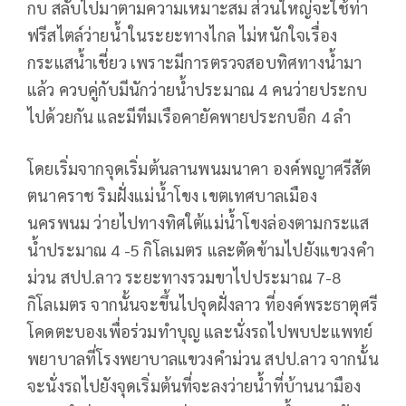
กบ สลับไปมาตามความเหมาะสม ส่วนใหญ่จะใช้ท่า
ฟรีสไตล์ว่ายน้ำในระยะทางไกล ไม่หนักใจเรื่อง
กระแสน้ำเชี่ยว เพราะมีการตรวจสอบทิศทางน้ำมา
แล้ว ควบคู่กับมีนักว่ายน้ำประมาณ 4 คนว่ายประกบ
ไปด้วยกัน และมีทีมเรือคายัคพายประกบอีก 4 ลำ
โดยเริ่มจากจุดเริ่มต้นลานพนมนาคา องค์พญาศรีสัต
ตนาคราช ริมฝั่งแม่น้ำโขง เขตเทศบาลเมือง
นครพนม ว่ายไปทางทิศใต้แม่น้ำโขงล่องตามกระแส
น้ำประมาณ 4 -5 กิโลเมตร และตัดข้ามไปยังแขวงคำ
ม่วน สปป.ลาว ระยะทางรวมขาไปประมาณ 7-8
กิโลเมตร จากนั้นจะขึ้นไปจุดฝั่งลาว ที่องค์พระธาตุศรี
โคดตะบองเพื่อร่วมทำบุญ และนั่งรถไปพบปะแพทย์
พยาบาลที่โรงพยาบาลแขวงคำม่วน สปป.ลาว จากนั้น
จะนั่งรถไปยังจุดเริ่มต้นที่จะลงว่ายน้ำที่บ้านนามือง