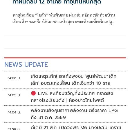
ทำฝนถล่ม 12 อำเภอ ท่าอุเทนหนักสุด
พายุโซนร้อน “ไมสัก” พ่นพิษถล่ม ฝนถล่มหนักทะลักท่วมบ้าน
เรือน สิ่งของเครื่องใช้ลอยตามน้ำ สุดระทมเพิ่งถมที่เตรียมปลูก
บ้าน น้ำซัดดินหายเกลี้ยง
NEWS UPDATE
เกิดเหตุระทึก! รถเก๋งพุ่งชน 'ศูนย์พัฒนาเด็ก
14:06 น.
เล็ก' อบต.แก่งเสี้ยน เด็กเจ็บกว่า 10 ราย
LIVE สะเทือนขวัญทั้งประเทศ กราดยิง
14:05 น.
กลางโรงเรียนดัง | ห้องข่าวไทยโพสต์
พลังงานยังคุมราคาพลังงาน ตรึงราคา LPG
14:04 น.
ถึง 31 ต.ค. 2569
ดีเดย์ 21 ส.ค. เปิดวิ่งฟรี M6 บางปะอิน-โคราช
13:59 น.