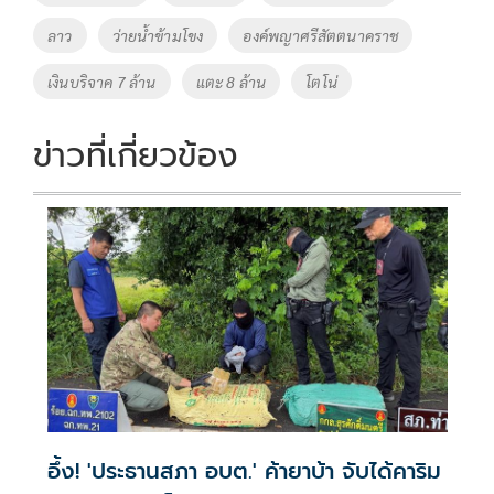
o
n
ลาว
ว่ายน้ำข้ามโขง
องค์พญาศรีสัตตนาคราช
k
k
เงินบริจาค 7 ล้าน
แตะ 8 ล้าน
โตโน่
ข่าวที่เกี่ยวข้อง
อึ้ง! 'ประธานสภา อบต.' ค้ายาบ้า จับได้คาริม