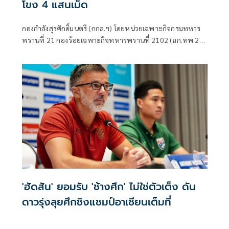
โขง 4 แสนเม็ด
กองกำลังสุรศักดิ์มนตรี (กกล.ฯ) โดยหน่วยเฉพาะกิจกรมทหาร
พรานที่ 21 กองร้อยเฉพาะกิจทหารพรานที่ 2102 (ฉก.ทพ.21
ร้อย.ฉก.ทพ.2102) ต.ไชยบุรี อ.ท่าอุเทน จ.นครพนม
'ฮัดสัน' ยอมรับ 'ช้างศึก' ไม่ใช่ตัวเต็ง ดัน
ดาวรุ่งลุยศึกชิงแชมป์อาเซียนเต็มที่