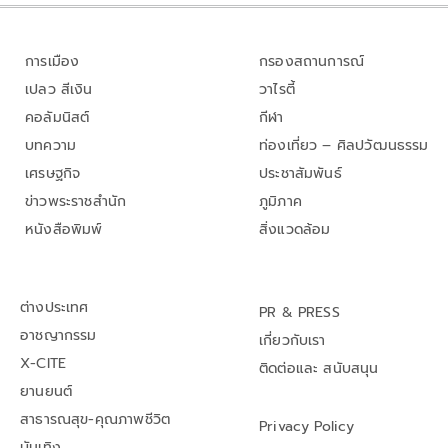
การเมือง
กรองสถานการณ์
เปลว สีเงิน
วาไรตี้
คอลัมนิสต์
กีฬา
บทความ
ท่องเที่ยว – ศิลปวัฒนธรรม
เศรษฐกิจ
ประชาสัมพันธ์
ข่าวพระราชสำนัก
ภูมิภาค
หนังสือพิมพ์
สิ่งแวดล้อม
ต่างประเทศ
PR & PRESS
อาชญากรรม
เกี่ยวกับเรา
X-CITE
ติดต่อและ สนับสนุน
ยานยนต์
สาธารณสุข-คุณภาพชีวิต
Privacy Policy
บันเทิง