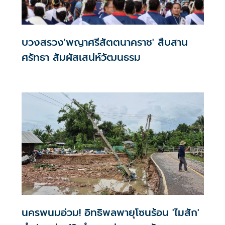
บวงสรวง'พญาศรีสัตตนาคราช' สืบสาน
ศรัทธา สัมผัสเสน่ห์วัฒนธรม
นครพนมอ่วม! อิทธิพลพายุโซนร้อน 'ไมสัก'