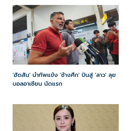
'ฮัดสัน' นำทัพแข้ง 'ช้างศึก' บินสู่ 'ลาว' ลุย
บอลอาเซียน นัดแรก