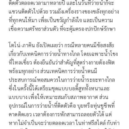
ติดตัวตลอดเวลามาหลายปี และในวันที่ว่ายน้ำก็จะ
แขวนติดตัวไปด้วย รวมถึงเครื่องรางของขลังทุกอย่าง
ที่ทุกคนให้มา เพื่อเป็นขวัญกำลังใจ และเป็นความ
เชื่อความศรัทธาส่วนตัว ที่จะคุ้มครองปกปักษ์รักษา
โตโน่-ภาคิน ยังเปิดเผยว่า กรณีหลายคนมีข้อสงสัย
เกี่ยวกับเทคนิคการว่ายน้ำทางไกล โดยเฉพาะน้ำโขง
ที่ไหลเชี่ยว ต้องยืนยันว่าสำคัญที่สุดร่างกายต้องฟิต
พร้อมทุกอย่าง ส่วนเทคนิคการว่ายน้ำตนมี
ประสบการณ์พอสมควรในการว่ายน้ำระยะทางไกล
ซึ่งในครั้งนี้ได้เตรียมชุดแบบบอดี้สูททั้งหนาและ
แบบบาง เพื่อให้เหมาะสมกับสภาพอากาศ ส่วน
อุปกรณ์ในการว่ายน้ำที่ติดตัวคือ บุยหรือทุ่นชูชีพที่
คาดติดเอว เวลาต้องการพักสามารถลอยตัวได้ แต่
หากไม่จำเป็นจะว่ายตลอดเวลา ในท่าฟรีสไตล์ กับท่า